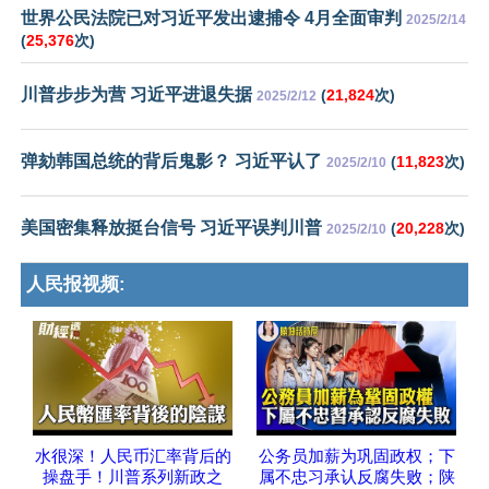
世界公民法院已对习近平发出逮捕令 4月全面审判
2025/2/14
(
25,376
次)
川普步步为营 习近平进退失据
(
21,824
次)
2025/2/12
弹劾韩国总统的背后鬼影？ 习近平认了
(
11,823
次)
2025/2/10
美国密集释放挺台信号 习近平误判川普
(
20,228
次)
2025/2/10
人民报视频:
水很深！人民币汇率背后的
公务员加薪为巩固政权；下
操盘手！川普系列新政之
属不忠习承认反腐失败；陕