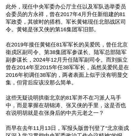
此外，现任中央军委办公厅主任以及军队选举委员
会委员的方永祥，曾在2017年4月升任新组建的81
军政委，其彼时的搭档、军长黄铭现任北部战区司
令。黄铭是张又侠的第16集团军旧部。

在2019年接任黄铭任81军军长的吴爱民，曾任北京
衞戍区副司令、第38集团军参谋长、陆军总部陆军
副参谋长，2024年12月升任陆军副司令。而刘振立
曾在2014年至2015年任38军军长，虽然吴爱民是在
2016年初调任38军的，两者表面上似乎没有明显交
集，但背后应该没那么简单。

这些无疑说明拱衞北京的81军并不在习派人马手
中，而是掌握在胡锦涛、张又侠的手里，这是否也
在说明胡就是在张身后的中共元老之一？

而早在去年11月13日，军报头版曾刊登了“北京衞戍
区深入学习贯彻中央军委政治工作会议精神”的报