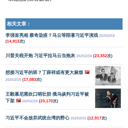
相关文章：
李强首亮相 蔡奇染疫？马云等陪著习近平演戏
2025/2/18
(
14,913
次)
川普关税开炮 习近平拉马云当炮灰
(
23,352
次)
2025/2/18
想接习近平的班？丁薛祥或有更大麻烦
🖼️
(
17,083
次)
2025/2/16
王毅慕尼黑吹口哨壮胆 俄乌谈判习近平被
下架
🖼️
(
23,170
次)
2025/2/16
习近平不会放弃武统台湾的野心
(
12,917
次)
2025/2/15