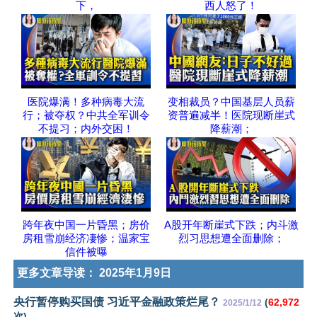
下，
西人怒了！
医院爆满！多种病毒大流
变相裁员？中国基层人员薪
行；被夺权？中共全军训令
资普遍减半！医院现断崖式
不提习；内外交困！
降薪潮；
跨年夜中国一片昏黑；房价
A股开年断崖式下跌；内斗激
房租雪崩经济凄惨；温家宝
烈习思想遭全面删除；
信件被曝
更多文章导读：
2025年1月9日
央行暂停购买国债 习近平金融政策烂尾？
(
62,972
2025/1/12
次)