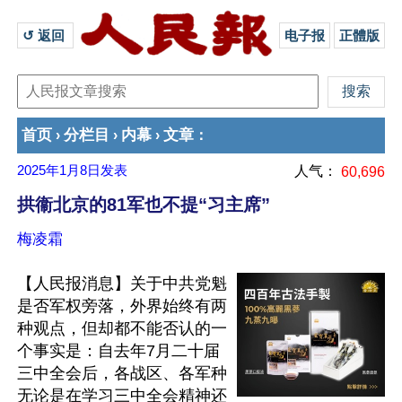
↺ 返回 
电子报
正體版
首页
分栏目
内幕
文章
›
›
›
：
2025年1月8日
发表
人气：
60,696
拱衞北京的81军也不提“习主席”
梅凌霜
【人民报消息】关于中共党魁
是否军权旁落，外界始终有两
种观点，但却都不能否认的一
个事实是：自去年7月二十届
三中全会后，各战区、各军种
无论是在学习三中全会精神还