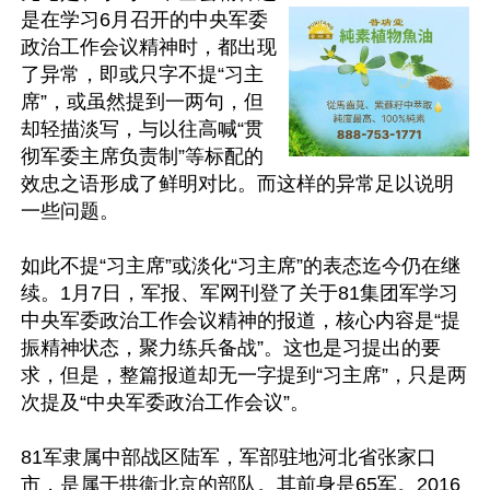
是在学习6月召开的中央军委
政治工作会议精神时，都出现
了异常，即或只字不提“习主
席”，或虽然提到一两句，但
却轻描淡写，与以往高喊“贯
彻军委主席负责制”等标配的
效忠之语形成了鲜明对比。而这样的异常足以说明
一些问题。

如此不提“习主席”或淡化“习主席”的表态迄今仍在继
续。1月7日，军报、军网刊登了关于81集团军学习
中央军委政治工作会议精神的报道，核心内容是“提
振精神状态，聚力练兵备战”。这也是习提出的要
求，但是，整篇报道却无一字提到“习主席”，只是两
次提及“中央军委政治工作会议”。

81军隶属中部战区陆军，军部驻地河北省张家口
市，是属于拱衞北京的部队。其前身是65军。2016