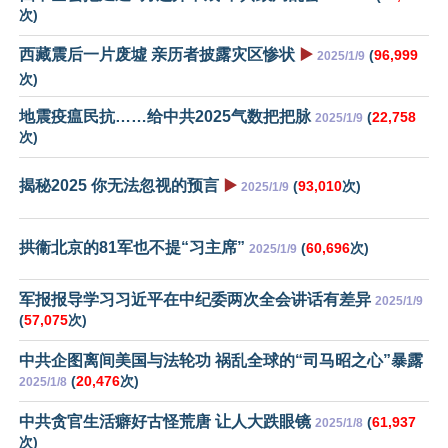
次)
西藏震后一片废墟 亲历者披露灾区惨状
▶️
(
96,999
2025/1/9
次)
地震疫瘟民抗……给中共2025气数把把脉
(
22,758
2025/1/9
次)
揭秘2025 你无法忽视的预言
▶️
(
93,010
次)
2025/1/9
拱衞北京的81军也不提“习主席”
(
60,696
次)
2025/1/9
军报报导学习习近平在中纪委两次全会讲话有差异
2025/1/9
(
57,075
次)
中共企图离间美国与法轮功 祸乱全球的“司马昭之心”暴露
(
20,476
次)
2025/1/8
中共贪官生活癖好古怪荒唐 让人大跌眼镜
(
61,937
2025/1/8
次)