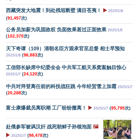
西藏突发大地震！到处残垣断壁 满目苍夷！
▶️
2025/1/8
(
91,457
次)
公务员加薪为巩固政权 负面效果甚过正面效果
2025/1/8
(
102,370
次)
天下奇谭（109）清朝名臣方观承官至总督 相士早预知
(
96,883
次)
2025/1/8
工信部长缺席中纪委全会 中共军工航天系窝案触目惊心
(
24,120
次)
2025/1/7
中共对拜登离任前的科技战狂跳 今年经贸雪上加霜
2025/1/7
(
20,288
次)
富士康爆裁员离职潮 工厂纷纷撤离！
▶️
(
95,795
次)
2025/1/7
赴俄参军被讽汉奸 战死朝鲜子孙领泡面
🖼️
▶️
(
98,478
次)
2025/1/7