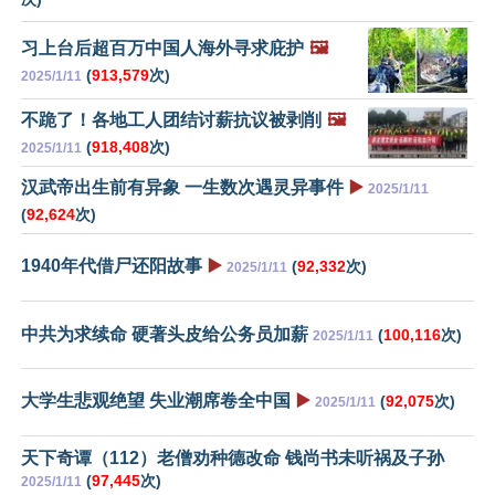
习上台后超百万中国人海外寻求庇护
🖼️
(
913,579
次)
2025/1/11
不跪了！各地工人团结讨薪抗议被剥削
🖼️
(
918,408
次)
2025/1/11
汉武帝出生前有异象 一生数次遇灵异事件
▶️
2025/1/11
(
92,624
次)
1940年代借尸还阳故事
▶️
(
92,332
次)
2025/1/11
中共为求续命 硬著头皮给公务员加薪
(
100,116
次)
2025/1/11
大学生悲观绝望 失业潮席卷全中国
▶️
(
92,075
次)
2025/1/11
天下奇谭（112）老僧劝种德改命 钱尚书未听祸及子孙
(
97,445
次)
2025/1/11