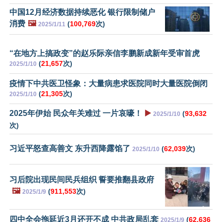
中国12月经济数据持续恶化 银行限制储户
消费
🖼️
(
100,769
次)
2025/1/11
“在地方上搞政变”的赵乐际亲信李鹏新成新年受审首虎
(
21,657
次)
2025/1/10
疫情下中共医卫怪象：大量病患求医院同时大量医院倒闭
(
21,305
次)
2025/1/10
2025年伊始 民众年关难过 一片哀嚎！
▶️
(
93,632
2025/1/10
次)
习近平怒查高善文 东升西降露馅了
(
62,039
次)
2025/1/10
习后院出现民间民兵组织 誓要推翻县政府
🖼️
(
911,553
次)
2025/1/9
四中全会拖延近3月还开不成 中共政局乱套
(
62,636
2025/1/9