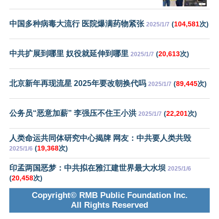
中国多种病毒大流行 医院爆满药物紧张
(
104,581
次)
2025/1/7
中共扩展到哪里 奴役就延伸到哪里
(
20,613
次)
2025/1/7
北京新年再现流星 2025年要改朝换代吗
(
89,445
次)
2025/1/7
公务员“恶意加薪” 李强压不住王小洪
(
22,201
次)
2025/1/7
人类命运共同体研究中心揭牌 网友：中共要人类共毁
(
19,368
次)
2025/1/6
印孟两国恶梦：中共拟在雅江建世界最大水坝
2025/1/6
(
20,458
次)
Copyright© RMB Public Foundation Inc.
All Rights Reserved