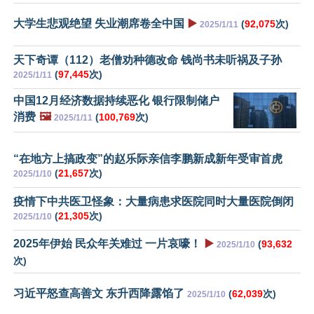
大学生悲观绝望 失业潮席卷全中国
▶️
(
92,075
次)
2025/1/11
天下奇谭（112）老僧劝种德改命 钱尚书未听祸及子孙
(
97,445
次)
2025/1/11
中国12月经济数据持续恶化 银行限制储户
消费
🖼️
(
100,769
次)
2025/1/11
“在地方上搞政变”的赵乐际亲信李鹏新成新年受审首虎
(
21,657
次)
2025/1/10
疫情下中共医卫怪象：大量病患求医院同时大量医院倒闭
(
21,305
次)
2025/1/10
2025年伊始 民众年关难过 一片哀嚎！
▶️
(
93,632
2025/1/10
次)
习近平怒查高善文 东升西降露馅了
(
62,039
次)
2025/1/10