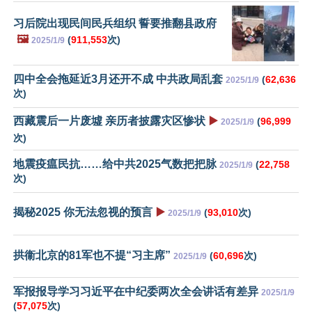
习后院出现民间民兵组织 誓要推翻县政府
🖼️
(
911,553
次)
2025/1/9
四中全会拖延近3月还开不成 中共政局乱套
(
62,636
2025/1/9
次)
西藏震后一片废墟 亲历者披露灾区惨状
▶️
(
96,999
2025/1/9
次)
地震疫瘟民抗……给中共2025气数把把脉
(
22,758
2025/1/9
次)
揭秘2025 你无法忽视的预言
▶️
(
93,010
次)
2025/1/9
拱衞北京的81军也不提“习主席”
(
60,696
次)
2025/1/9
军报报导学习习近平在中纪委两次全会讲话有差异
2025/1/9
(
57,075
次)