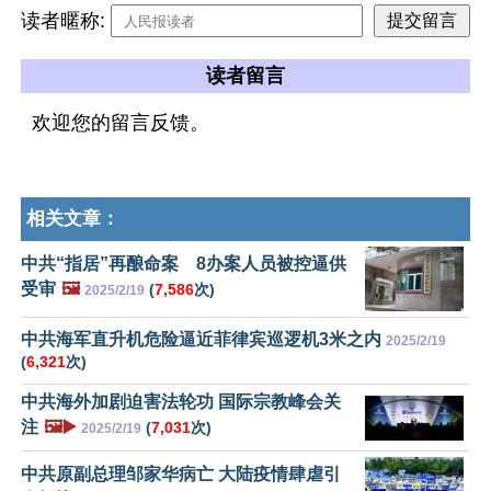
读者暱称:
读者留言
欢迎您的留言反馈。
相关文章：
中共“指居”再酿命案 8办案人员被控逼供
受审
🖼️
(
7,586
次)
2025/2/19
中共海军直升机危险逼近菲律宾巡逻机3米之内
2025/2/19
(
6,321
次)
中共海外加剧迫害法轮功 国际宗教峰会关
注
🖼️▶️
(
7,031
次)
2025/2/19
中共原副总理邹家华病亡 大陆疫情肆虐引