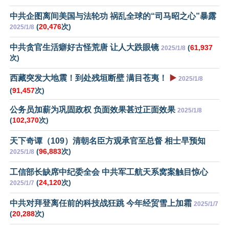
中共企图离间美国与法轮功 祸乱全球的“司马昭之心”暴露
(
20,476
次)
2025/1/8
中共贪官生活癖好古怪荒唐 让人大跌眼镜
(
61,937
2025/1/8
次)
西藏突发大地震！到处残垣断壁 满目苍夷！
▶️
2025/1/8
(
91,457
次)
公务员加薪为巩固政权 负面效果甚过正面效果
2025/1/8
(
102,370
次)
天下奇谭（109）清朝名臣方观承官至总督 相士早预知
(
96,883
次)
2025/1/8
工信部长缺席中纪委全会 中共军工航天系窝案触目惊心
(
24,120
次)
2025/1/7
中共对拜登离任前的科技战狂跳 今年经贸雪上加霜
2025/1/7
(
20,288
次)