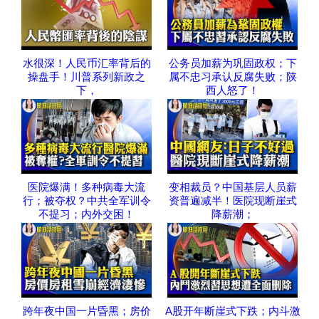
水很深！人民币汇率背后的
公务员加薪为巩固政权；下
操盘手！川普系列新政之
属不忠习承认反腐失败；陕
下，
西人怒了！
医院爆满！多种病毒大流
变相裁员？中国基层人员薪
行；被夺权？中共全军训令
资普遍减半！医院现断崖式
不提习；内外交困！
降薪潮；
跨年夜中国一片昏黑；房价
A股开年断崖式下跌；内斗激