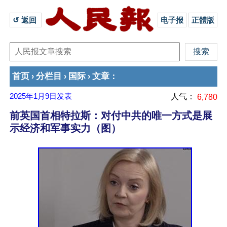
↺ 返回 
电子报
正體版
首页
分栏目
国际
文章
›
›
›
：
2025年1月9日
发表
人气：
6,780
前英国首相特拉斯：对付中共的唯一方式是展
示经济和军事实力（图）