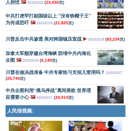
人担忧
🖼️
(
23,430
次)
2025/2/18
中共打虎罕打副国级以上 “没有铁帽子王”
为何成恐吓
🖼️
(
21,825
次)
2025/2/18
川普反击中共渗透 美对跨国镇压宣战
▶️
(
83,234
次)
2025/2/18
加拿大军舰穿越台湾海峡 防堵中共内海化
企图
🖼️
(
6,140
次)
2025/2/18
川普在做决战准备 中共专家给习支招儿管用吗？
2025/2/17
(
25,744
次)
中共企图利用“俄乌停战”离间美欧 世界理
应需要小心
🖼️
(
20,414
次)
2025/2/17
人民报视频: