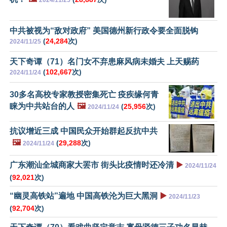
中共被视为“敌对政府” 美国德州新行政令要全面脱钩
(
24,284
次)
2024/11/25
天下奇谭（71）名门女不弃患麻风病未婚夫 上天赐药
(
102,667
次)
2024/11/24
30多名高校专家教授密集死亡 疫疾缘何青
睐为中共站台的人
🖼️
(
25,956
次)
2024/11/24
抗议增近三成 中国民众开始群起反抗中共
🖼️
(
29,288
次)
2024/11/24
广东潮汕全城商家大罢市 街头比疫情时还冷清
▶️
2024/11/24
(
92,021
次)
“幽灵高铁站”遍地 中国高铁沦为巨大黑洞
▶️
2024/11/23
(
92,704
次)