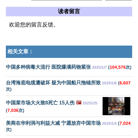
读者留言
欢迎您的留言反馈。
相关文章：
中国多种病毒大流行 医院爆满药物紧张
(
104,576
次)
2025/1/7
台湾海底电缆遭破坏 疑为中国船只拖锚所致
(
6,607
2025/1/6
次)
中国菜市场大火致8死亡 15人伤
🖼️
2025/1/5
(
7,036
次)
美商在华利润与利益大减 宁愿放弃中国市场
(
7,024
2025/1/4
次)