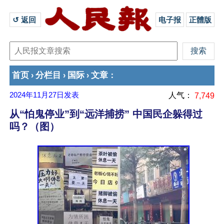
↺ 返回 
电子报
正體版
首页
分栏目
国际
文章
›
›
›
：
2024年11月27日
发表
人气：
7,749
从“怕鬼停业”到“远洋捕捞” 中国民企躲得过
吗？（图）