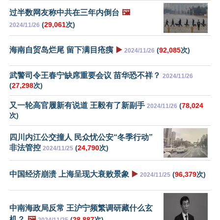
过半数网友称中共在三年内倒台
🖼️
(
29,061
次)
2024/11/26
海南自贸岛烂尾 留下满目疮痍
▶️
(
92,085
次)
2024/11/26
武警司令王春宁缺席重要会议 苗华恐不祥？
2024/11/26
(
27,298
次)
又一轮高官履新有说道 王毅有了新副手
(
78,024
2024/11/26
次)
四川内江公交撞人 民众忧公安“冬季行动”
非法管控
(
24,790
次)
2024/11/25
中国经济崩溃 上海呈现大衰败景象
▶️
(
96,379
次)
2024/11/25
中南海政局反常 王沪宁频繁调研藏什么玄
机？
🖼️
(
28,887
次)
2024/11/25