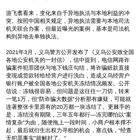
游飞翥看来，变化来自于异地执法与本地利益的冲
突。按照中国相关规定，异地执法需要与本地司法
机关联合办案，但最近曝光的案例，基本是司法机
构到异地去单独执法。

2021年3月，义乌警方公开发布了《义乌公安致全国
各地公安机关的一封信》，信中提到，电信网路诈
骗案件犯罪团伙与地下钱庄勾结，将诈骗赃款直接
变现成货款转给经营户进行洗白，造成义乌经营户
银行账户被全国各地公安机关冻结情况频发。公开
信说：冻钱很容易，但问题是这往往一刀切，转来
一笔1万，但“防诈骗大数据”分析那有嫌疑，可能就
连著整张卡里原有的20万都一块冻结了。更棘手的
是，冻结没有期限，三年五年都行—冻完哪怕以“案
情复杂”为由，随便拖上一段时间，小商户根本撑不
起，最后就衍生出权力寻租的机会，塞点钱，“经查
无犯罪事实”就解封了。”
