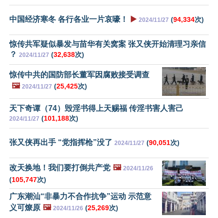
中国经济寒冬 各行各业一片哀嚎！
▶️
(
94,334
次)
2024/11/27
惊传共军疑似暴发与苗华有关窝案 张又侠开始清理习亲信
？
(
32,638
次)
2024/11/27
惊传中共的国防部长董军因腐败接受调查
🖼️
(
25,425
次)
2024/11/27
天下奇谭（74）毁淫书得上天赐福 传淫书害人害己
(
101,188
次)
2024/11/27
张又侠再出手 “党指挥枪”没了
(
90,051
次)
2024/11/27
改天换地！我们要打倒共产党
🖼️
2024/11/26
(
105,747
次)
广东潮汕“非暴力不合作抗争”运动 示范意
义可燎原
🖼️
(
25,269
次)
2024/11/26