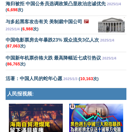
海归被拒 中国公务员选调政策凸显政治忠诚优先
2025/1/4
(
6,698
次)
与多起黑客攻击有关 美制裁中国公司
🖼️
(
6,988
次)
2025/1/4
中国电影票房去年暴跌23% 观众流失3亿人次
2025/1/4
(
87,063
次)
中国新年机票价格大跌 最高降幅近七成引热议
2025/1/4
(
86,765
次)
活著：中国人民的蛇年心愿
(
10,163
次)
2025/1/3
人民报视频: