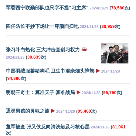
军委西宁联勤部队也只字不提“习主席”
(
78,580
次)
2024/11/29
四任防长不妙下场让一尊颜面扫地
(
30,959
次)
2024/11/28
张习斗白热化 三大冲击直创习权力
🖼️
(
30,639
次)
2024/11/28
中国羽绒服掺猪狗毛 卫生巾混杂烟头蟑螂
▶️
2024/11/28
(
94,360
次)
明朝三奇士：算准天子 算准战局
▶️
(
95,750
次)
2024/11/28
通灵男孩的灵魂之旅
▶️
(
99,469
次)
2024/11/28
董军被查 张又侠反向清洗触及习核心层
(
81,061
2024/11/28
次)