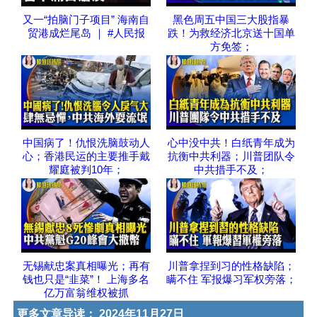
又一“拍脑门子项目” 海南自
黑色周五中国三大股指暴
贸港成烂尾岛 ｜ #人民报
跌！为救经济北京送十国单
方免签；
中国病了！仇恨洗脑鼓动人
心中没中共！白纸青年成为
心；香港民运的主要推手戴
抗衡中共利器；川普团队令
耀庭被判10年；
中共措手不及；
无锡献忠案真相曝光；再有
川普拿捏到习的性格缺陷；
钱也只是“韭菜”！ 上海多名
瞒不住 军报爆习军权旁落；
亿万富翁维权被抓
更多文章导读：
2024年11月27日