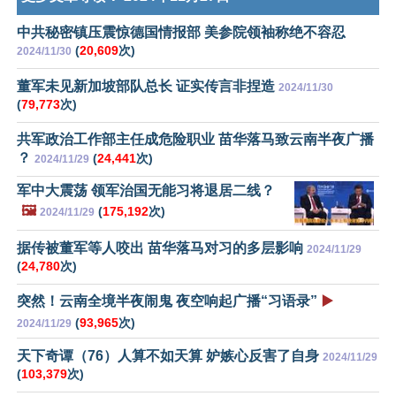
中共秘密镇压震惊德国情报部 美参院领袖称绝不容忍
(
20,609
次)
2024/11/30
董军未见新加坡部队总长 证实传言非捏造
2024/11/30
(
79,773
次)
共军政治工作部主任成危险职业 苗华落马致云南半夜广播
？
(
24,441
次)
2024/11/29
军中大震荡 领军治国无能习将退居二线？
🖼️
(
175,192
次)
2024/11/29
据传被董军等人咬出 苗华落马对习的多层影响
2024/11/29
(
24,780
次)
突然！云南全境半夜闹鬼 夜空响起广播“习语录”
▶️
(
93,965
次)
2024/11/29
天下奇谭（76）人算不如天算 妒嫉心反害了自身
2024/11/29
(
103,379
次)