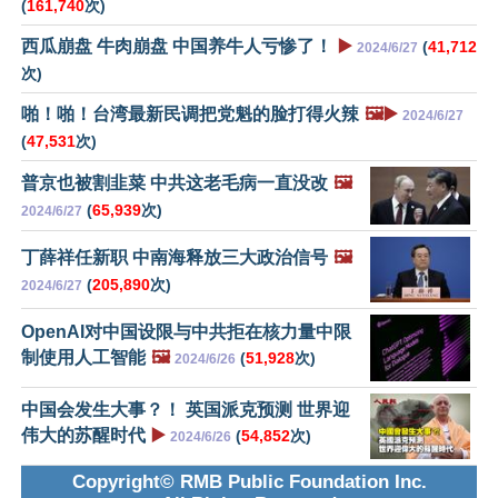
(
161,740
次)
西瓜崩盘 牛肉崩盘 中国养牛人亏惨了！
▶️
(
41,712
2024/6/27
次)
啪！啪！台湾最新民调把党魁的脸打得火辣
🖼️▶️
2024/6/27
(
47,531
次)
普京也被割韭菜 中共这老毛病一直没改
🖼️
(
65,939
次)
2024/6/27
丁薛祥任新职 中南海释放三大政治信号
🖼️
(
205,890
次)
2024/6/27
OpenAI对中国设限与中共拒在核力量中限
制使用人工智能
🖼️
(
51,928
次)
2024/6/26
中国会发生大事？！ 英国派克预测 世界迎
伟大的苏醒时代
▶️
(
54,852
次)
2024/6/26
Copyright© RMB Public Foundation Inc.