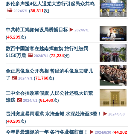
多伦多声援4亿人退党大游行引起民众共鸣
🖼️
(
39,311
次)
2024/7/1
中共特工揭如何设局诱捕目标
▶️
2024/7/1
(
45,235
次)
数百中国游客在越南挥血旗 旅行社被罚
5150万盾
🖼️
(
72,234
次)
2024/7/1
金正恩像章公开亮相 曾经的毛像章去哪儿
了
🖼️
(
71,768
次)
2024/7/1
三中全会插改革假旗 人民公社还魂大饥荒
难逃
🖼️
(
61,469
次)
2024/7/1
贵州突发暴雨泄洪 水淹全城 水深处淹至3楼！
▶️
2024/6/30
(
40,205
次)
今年是最难混的一年 各行各业都煎熬！
▶️
(
44,202
2024/6/30