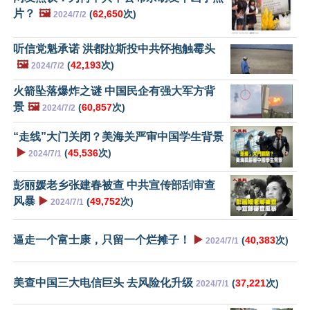
片？
🖼️
(
62,650
次)
2024/7/2
听信党魁承诺 洪都拉斯投中共怀抱触霉头
🖼️
(
42,193
次)
2024/7/2
火箭坠落爆炸之谜 中国民企有强大军方背
景
🖼️
(
60,857
次)
2024/7/2
“走线”大门关闭？美海关严审中国学生背景
▶️
(
45,536
次)
2024/7/1
彭丽媛老乡张建春被查 中共宣传部刮审查
风暴
▶️
(
49,752
次)
2024/7/1
逼走一个富士康，只留一个烂摊子！
▶️
(
40,383
次)
2024/7/1
美查中国三大电信巨头 去风险化升级
(
37,221
次)
2024/7/1