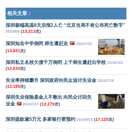
相关文章：
深圳极端高温8天后报2人亡 “北京当局不肯公布死亡数字”
(
13,213
次)
2024/8/9
深圳知名中学倒闭 师生遭赶走
🖼️
2024/7/25
(
13,841
次)
深圳私立名校欠债千万倒闭 上千师生遭赶出学校
2024/7/22
(
12,634
次)
失业率持续攀升 深圳政府向民众追讨失业金
2024/7/18
(
13,185
次)
深圳失业保险基金入不敷出 向民众讨回失
业金
🖼️
(
12,270
次)
2024/7/17
深圳提款逾5万元 多家银行要预约
(
17,125
次)
2024/6/18