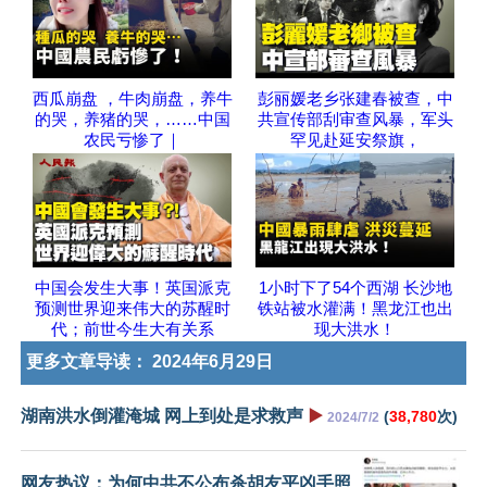
西瓜崩盘 ，牛肉崩盘，养牛
彭丽媛老乡张建春被查，中
的哭，养猪的哭，……中国
共宣传部刮审查风暴，军头
农民亏惨了｜
罕见赴延安祭旗，
中国会发生大事！英国派克
1小时下了54个西湖 长沙地
预测世界迎来伟大的苏醒时
铁站被水灌满！黑龙江也出
代；前世今生大有关系
现大洪水！
更多文章导读：
2024年6月29日
湖南洪水倒灌淹城 网上到处是求救声
▶️
(
38,780
次)
2024/7/2
网友热议：为何中共不公布杀胡友平凶手照