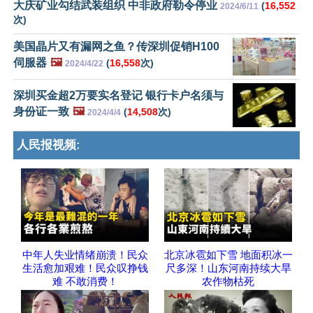
大庆矿业勾结武装组织 中非政府勒令停业
(
16,552
2024/6/11
次)
美国晶片又有漏网之鱼？传深圳促销H100
伺服器
🖼️
(
16,558
次)
2024/4/22
深圳买金超2万要实名登记 银行卡户名须与
身份证一致
🖼️
(
14,508
次)
2024/4/4
人民报视频:
中年人失业情绪崩溃！民众
北京冰雹如下雪 地面积冰一
生活愈加艰难！民众叹挣钱
尺多深！山东河南持续大旱
难 不敢消费！
农作物枯死