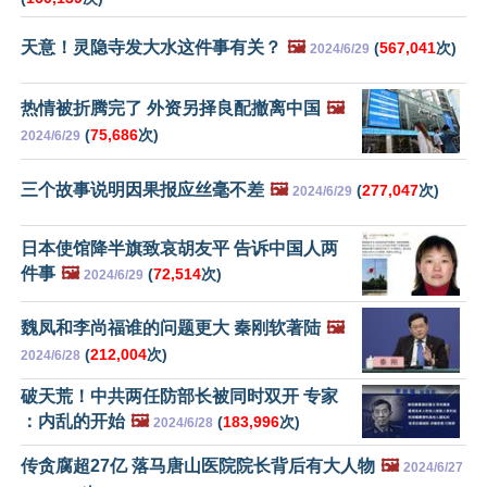
天意！灵隐寺发大水这件事有关？
🖼️
(
567,041
次)
2024/6/29
热情被折腾完了 外资另择良配撤离中国
🖼️
(
75,686
次)
2024/6/29
三个故事说明因果报应丝毫不差
🖼️
(
277,047
次)
2024/6/29
日本使馆降半旗致哀胡友平 告诉中国人两
件事
🖼️
(
72,514
次)
2024/6/29
魏凤和李尚福谁的问题更大 秦刚软著陆
🖼️
(
212,004
次)
2024/6/28
破天荒！中共两任防部长被同时双开 专家
：内乱的开始
🖼️
(
183,996
次)
2024/6/28
传贪腐超27亿 落马唐山医院院长背后有大人物
🖼️
2024/6/27