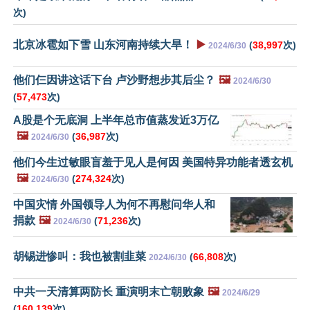
次)
北京冰雹如下雪 山东河南持续大旱！
▶️
(
38,997
次)
2024/6/30
他们仨因讲这话下台 卢沙野想步其后尘？
🖼️
2024/6/30
(
57,473
次)
A股是个无底洞 上半年总市值蒸发近3万亿
🖼️
(
36,987
次)
2024/6/30
他们今生过敏眼盲羞于见人是何因 美国特异功能者透玄机
🖼️
(
274,324
次)
2024/6/30
中国灾情 外国领导人为何不再慰问华人和
捐款
🖼️
(
71,236
次)
2024/6/30
胡锡进惨叫：我也被割韭菜
(
66,808
次)
2024/6/30
中共一天清算两防长 重演明末亡朝败象
🖼️
2024/6/29
(
160,139
次)