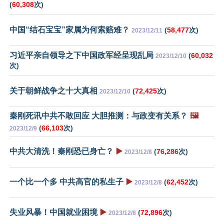
(
60,308
次)
中国“结石宝宝”家属为何索赔难？
(
58,477
次)
2023/12/11
习近平亲自领导之下中国政军经呈现乱局
(
60,032
2023/12/10
次)
关于朝鲜战争之十大真相
(
72,425
次)
2023/12/10
秦刚死讯中共不敢回应 大胆推测：与政变有关系？
🖼️
(
66,103
次)
2023/12/9
中共大清洗！秦刚恐已身亡？
▶️
(
76,286
次)
2023/12/8
一个比一个多 中共高官的私生子
▶️
(
62,452
次)
2023/12/8
失业风暴！中国就业困境
▶️
(
72,896
次)
2023/12/8