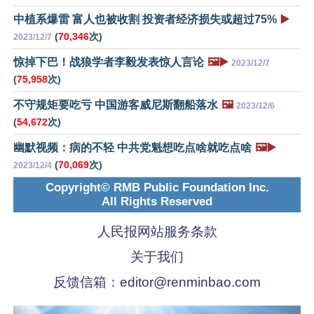
中植系爆雷 富人也被收割 投资者经济损失或超过75%
▶️
(
70,346
次)
2023/12/7
惊掉下巴！战狼学者李毅发表惊人言论
🖼️▶️
2023/12/7
(
75,958
次)
不守规矩要吃亏 中国游客威尼斯翻船落水
🖼️
2023/12/6
(
54,672
次)
幽默视频：病的不轻 中共党魁想吃点啥就吃点啥
🖼️▶️
(
70,069
次)
2023/12/4
Copyright© RMB Public Foundation Inc.
All Rights Reserved
人民报网站服务条款
关于我们
反馈信箱：
editor@renminbao.com