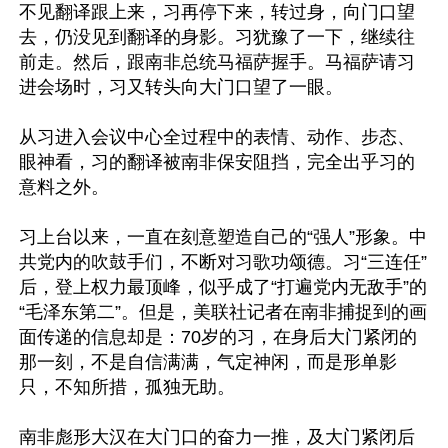
不见翻译跟上来，习再停下来，转过身，向门口望
去，仍没见到翻译的身影。习犹豫了一下，继续往
前走。然后，跟南非总统马福萨握手。马福萨请习
进会场时，习又转头向大门口望了一眼。

从习进入会议中心全过程中的表情、动作、步态、
眼神看，习的翻译被南非保安阻挡，完全出乎习的
意料之外。

习上台以来，一直在刻意塑造自己的“强人”形象。中
共党内的吹鼓手们，不断对习歌功颂德。习“三连任”
后，登上权力最顶峰，似乎成了“打遍党内无敌手”的
“毛泽东第二”。但是，美联社记者在南非捕捉到的画
面传递的信息却是：70岁的习，在身后大门紧闭的
那一刻，不是自信满满，气定神闲，而是形单影
只，不知所措，孤独无助。

南非彪形大汉在大门口的奋力一推，及大门紧闭后