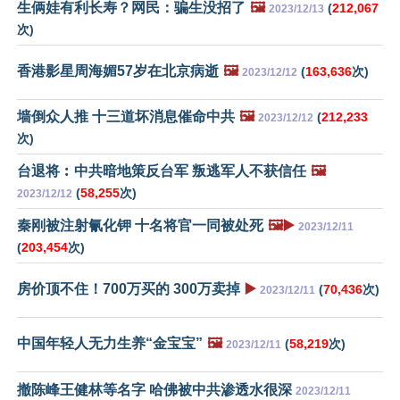
生俩娃有利长寿？网民：骗生没招了
🖼️
(
212,067
2023/12/13
次)
香港影星周海媚57岁在北京病逝
🖼️
(
163,636
次)
2023/12/12
墙倒众人推 十三道坏消息催命中共
🖼️
(
212,233
2023/12/12
次)
台退将︰中共暗地策反台军 叛逃军人不获信任
🖼️
(
58,255
次)
2023/12/12
秦刚被注射氰化钾 十名将官一同被处死
🖼️▶️
2023/12/11
(
203,454
次)
房价顶不住！700万买的 300万卖掉
▶️
(
70,436
次)
2023/12/11
中国年轻人无力生养“金宝宝”
🖼️
(
58,219
次)
2023/12/11
撤陈峰王健林等名字 哈佛被中共渗透水很深
2023/12/11