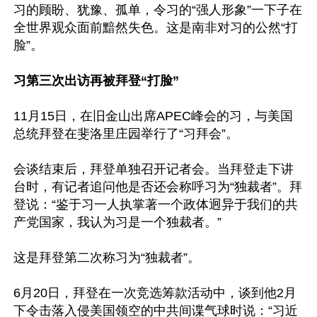
习的顾盼、犹豫、孤单，令习的“强人形象”一下子在
全世界观众面前黯然失色。这是南非对习的公然“打
脸”。

习第三次出访再被拜登“打脸”
11月15日，在旧金山出席APEC峰会的习，与美国
总统拜登在斐洛里庄园举行了“习拜会”。

会谈结束后，拜登单独召开记者会。当拜登走下讲
台时，有记者追问他是否还会称呼习为“独裁者”。拜
登说：“鉴于习一人执掌著一个政体迥异于我们的共
产党国家，我认为习是一个独裁者。”

这是拜登第二次称习为“独裁者”。

6月20日，拜登在一次竞选筹款活动中，谈到他2月
下令击落入侵美国领空的中共间谍气球时说：“习近