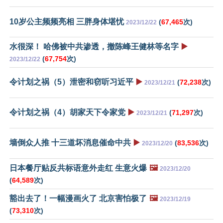
10岁公主频频亮相 三胖身体堪忧
(
67,465
次)
2023/12/22
水很深！ 哈佛被中共渗透，撤陈峰王健林等名字
▶️
(
67,754
次)
2023/12/22
令计划之祸（5）泄密和窃听习近平
▶️
(
72,238
次)
2023/12/21
令计划之祸（4）胡家天下令家党
▶️
(
71,297
次)
2023/12/21
墙倒众人推 十三道坏消息催命中共
▶️
(
83,536
次)
2023/12/20
日本餐厅贴反共标语意外走红 生意火爆
🖼️
2023/12/20
(
64,589
次)
豁出去了！一幅漫画火了 北京害怕极了
🖼️
2023/12/19
(
73,310
次)