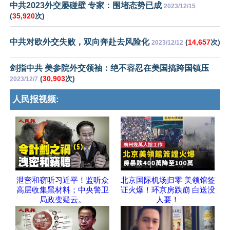
中共2023外交屡碰壁 专家：围堵态势已成
2023/12/15
(
35,920
次)
中共对欧外交失败，双向奔赴去风险化
(
14,657
次)
2023/12/12
剑指中共 美参院外交领袖：绝不容忍在美国搞跨国镇压
(
30,903
次)
2023/12/7
人民报视频:
泄密和窃听习近平！监听众
北京国际机场归零 美领馆签
高层收集黑材料；中央警卫
证火爆！环京房跌崩 白送没
局政变疑云。
人要！