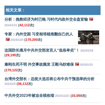
相关文章：
分析：挽救经济为时已晚 习时代内政外交全盘皆输
🖼️
(
42,112
次)
2024/1/31
专家：内外交困 习变相培植推翻自己的人
🖼️
(
170,200
次)
2024/1/20
这国防长痛斥中共外交部发言人“低俗卑劣”！
2024/1/18
(
29,195
次)
秦刚生死不明 外交事故频发 王毅乌纱难保
🖼️
2024/1/15
(
170,122
次)
台湾外交部长：总统大选后将公布中共干预选举的分析
(
36,112
次)
2024/1/5
中共外交2023年被迫全线收缩
(
33,050
次)
2023/12/21