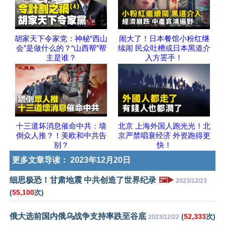
胡家天下令家党：神秘“西山
闹大了！日本餐馆小粉红继
会”是做什么的？“山西帮”帮
续闹 民众吐槽或日本黑道介
主是谁？
入方罢手！
十三道坏消息催命中共：墙
北京 上海外国人跑光光！北
倒众人推？！美欧和中共告
京严禁唱衰经济 外资跑得更
别？
快！
更多文章导读：
2023年12月20日
细思极恐！甘肃地震 中共创造了世界纪录
🖼️▶️
2023/12/23
(
55,100
次)
俄大选前国内俄乌战争支持率跌至谷底
(
52,333
次)
2023/12/22