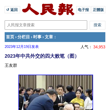
↺ 返回 
电子报
正體版
首页
分栏目
时事
文章
›
›
›
：
2023年12月19日
发表
人气：
34,953
2023年中共外交的四大败笔（图）
王友群