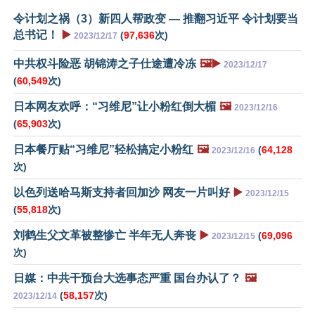
令计划之祸（3）新四人帮政变 — 推翻习近平 令计划要当
总书记！
▶️
(
97,636
次)
2023/12/17
中共权斗险恶 胡锦涛之子仕途遭冷冻
🖼️▶️
2023/12/17
(
60,549
次)
日本网友欢呼：“习维尼”让小粉红倒大楣
🖼️
2023/12/16
(
65,903
次)
日本餐厅贴“习维尼”轻松搞定小粉红
🖼️
(
64,128
2023/12/16
次)
以色列送哈马斯支持者回加沙 网友一片叫好
▶️
2023/12/15
(
55,818
次)
刘鹤生父文革被整惨亡 半年无人奔丧
▶️
(
69,096
2023/12/15
次)
日媒：中共干预台大选事态严重 国台办认了？
🖼️
(
58,157
次)
2023/12/14