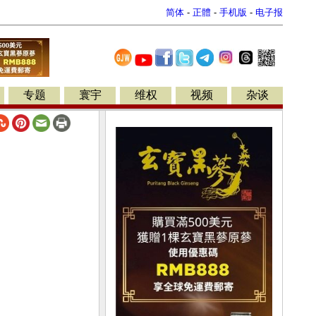
简体
-
正體
-
手机版
-
电子报
专题
寰宇
维权
视频
杂谈