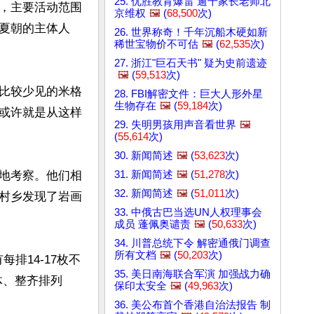
25. 优胜教育爆雷 逾千家长老师北
，主要活动范围
京维权
🖼️
(
68,500
次)
夏朝的主体人
26. 世界称奇！千年沉船木硬如新
稀世宝物价不可估
🖼️
(
62,535
次)
27. 浙江"巨石天书" 疑为史前遗迹
🖼️
(
59,513
次)
比较少见的米格
28. FBI解密文件：巨大人形外星
生物存在
🖼️
(
59,184
次)
或许就是从这样
29. 失明男孩用声音看世界
🖼️
(
55,614
次)
30. 新闻简述
🖼️
(
53,623
次)
31. 新闻简述
🖼️
(
51,278
次)
地考察。他们相
32. 新闻简述
🖼️
(
51,011
次)
村乡发现了岩画
33. 中俄古巴当选UN人权理事会
成员 蓬佩奥谴责
🖼️
(
50,633
次)
34. 川普总统下令 解密通俄门调查
所有文档
🖼️
(
50,203
次)
排14-17枚不
35. 美日南海联合军演 加强战力确
体、整齐排列
保印太安全
🖼️
(
49,963
次)
36. 美公布首个香港自治法报告 制