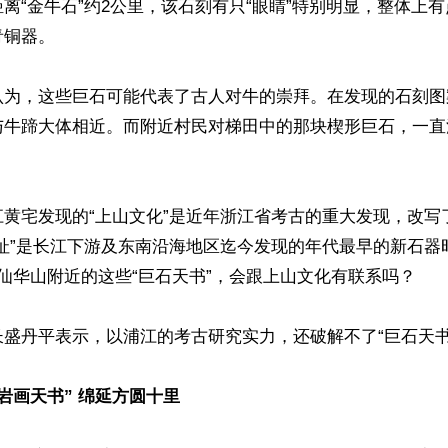
离“金牛石”约2公里，该石刻有只“眼睛”特别明显，整体上
铜器。

认为，这些巨石可能代表了古人对牛的崇拜。在发现的石刻图
与牛蹄大体相近。而附近村民对梯田中的那块楔形巨石，一直
江黄宅发现的“上山文化”是近年浙江省考古的重大发现，改写
遗址”是长江下游及东南沿海地区迄今发现的年代最早的新石器
仙华山附近的这些“巨石天书”，会跟上山文化有联系吗？

盛丹平表示，以浦江的考古研究实力，还破解不了“巨石天书”
岩画天书” 绵延方圆十里