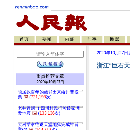
首页
要闻
内幕
时事
幽默
2020年10月27日
浙江"巨石天
重点推荐文章
2020年10月27日
隐居数百年的族群出来给川普投
票
🖼️
(
721,198
次)
老井冒烟 ！四川村民打脸砖家 引
发地震
🖼️
(
133,136
次)
大科学家往返天堂地狱完成神旨
意(4)
🖼️
(
143,713
次)