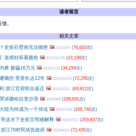
读者留言
反馈。
相关文章
？史前石壁画无法揭密
🖼️
(
76,603
次)
2021/5/7
" 老师好坏看颜色
🖼️
(
23,198
次)
2020/11/25
内裤 被骗16万元
🖼️
(
34,294
次)
2020/11/3
遭脑控 受害长达12年
🖼️
(
72,295
次)
2020/10/14
利 浙江官府联合逼迁
🖼️
(
69,812
次)
2020/10/11
哭诉撒哈拉变沙漠
🖼️
(
199,691
次)
2020/9/9
大陆为何成为一个传说
🖼️
(
205,740
次)
2020/7/22
西哥这水下史前文明难解释
🖼️
(
259,837
次)
2020/7/17
 浙江70村民状告政府
🖼️
(
72,435
次)
2020/4/24