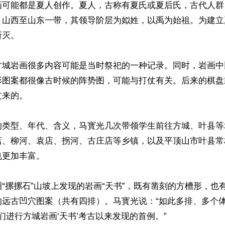
画可能都是夏人创作。夏人，古称有夏氏或夏后氏，古代人群
、山西至山东一带，其领导阶层为姒姓，以禹为始祖。为建立
灭。

方城岩画很多内容可能是当时祭祀的一种记录。同时，岩画中
形图案都很像古时候的阵势图，可能与打仗有关。后来的棋盘
来的。

的类型、年代、含义，马寳光几次带领学生前往方城、叶县等
店、柳河、袁店、拐河、古庄店等乡镇，以及平顶山市叶县常
更加丰富。

“摞摞石”山坡上发现的岩画“天书”，既有凿刻的方槽形，也有每
的远古凹穴图案（共有四排）。马寳光说：“如此多排、多个
我们进行方城岩画‘天书’考古以来发现的首例。”
