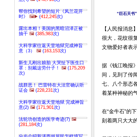
帮你找到希望的短片《凤兰花开
时》
🖼️▶️
(
412,245
次)
露出本相！美国的黑暗沼泽正被
【人民报消息】
抽干
🖼️
(
385,983
次)
很大，花纹很
大科学家往返天堂地狱完成神旨
文物爱好者表示
意（3）
🖼️
(
163,153
次)
新生儿刚出娘胎 大哭扯下医生口
据《钱江晚报
罩：别戴这劳什子！
🖼️
(
175,209
次)
间，见到了传
七、八个形态
战群恶！ 巴雷特在大法官确认听
证会
🖼️
(
228,231
次)
着某种神秘的气
大科学家往返天堂地狱 完成神旨
意(2)
🖼️
(
171,901
次)
在“金牛石”
法轮功创造的医学奇迹(7)
🖼️
刻着两只大大
(
281,184
次)
分步介绍新泽西州居民怎样填写