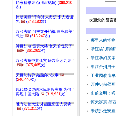
论家精彩评论(图/5视频) (
369,210
次)
惊动沉睡5千年冰人奥茨 多人遭诅
欢迎您的留言
咒
🖼️
(
248,180
次)
袁弓夷曝 习被穿开裆裤 澳洲联美
气壮
🖼️
(
513,247
次)
哪里来的怪物
神目如电 雷劈大楼 老天爷愤怒了
浙江搞"师德码
🖼️▶️
(
361,269
次)
浙江孕妇买条
袁弓夷捣中共死穴 班农应读九评
🖼️▶️
(
375,465
次)
浙江台州男子
天目与特异功能的小故事
🖼️
工业园改造牟
(
240,440
次)
万件史前壁画
现代最惨绝的水库溃坝灾难 为何
史前文明：姆
再现中国大陆
🖼️
(
319,921
次)
惊天霹雳 墨
唯有法轮大法 才能重塑国人灵魂
🖼️
(
371,311
次)
未获拆迁安置