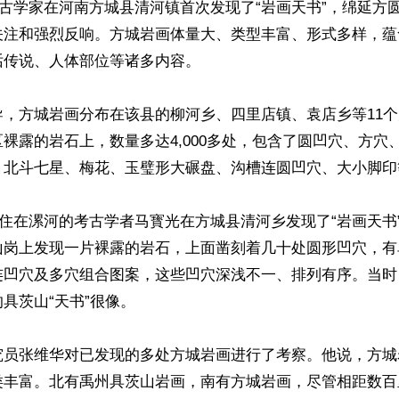
，考古学家在河南方城县清河镇首次发现了“岩画天书”，绵延方
关注和强烈反响。方城岩画体量大、类型丰富、形式多样，蕴
传说、人体部位等诸多内容。

导，方城岩画分布在该县的柳河乡、四里店镇、袁店乡等11
裸露的岩石上，数量多达4,000多处，包含了圆凹穴、方穴
、北斗七星、梅花、玉璧形大碾盘、沟槽连圆凹穴、大小脚印等
，居住在漯河的考古学者马寳光在方城县清河乡发现了“岩画天书
山岗上发现一片裸露的岩石，上面凿刻着几十处圆形凹穴，有
连凹穴及多穴组合图案，这些凹穴深浅不一、排列有序。当时
具茨山“天书”很像。

究员张维华对已发现的多处方城岩画进行了考察。他说，方城
类丰富。北有禹州具茨山岩画，南有方城岩画，尽管相距数百