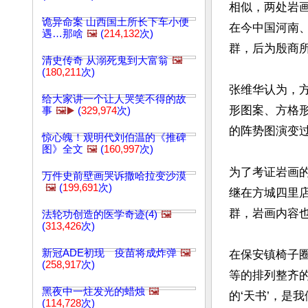
相似，两处岩
诡异命案 山西国土所长下车小便
在今中国河南
遇…那啥
🖼️
(
214,132
次)
群，后为殷商所
清史传奇 从溺死鬼到大富翁
🖼️
(
180,211
次)
张维华认为，
给大家讲一个让人哭笑不得的故
形图案、方格
事
🖼️▶️
(
329,974
次)
的阵势图演变过
惊心魄！观明代刘伯温的《推碑
图》全文
🖼️
(
160,997
次)
为了考证岩画
万件史前壁画哭诉撒哈拉变沙漠
🖼️
(
199,691
次)
继在方城四里
群，岩画内容也
法轮功创造的医学奇迹(4)
🖼️
(
313,426
次)
新冠ADE初现 疫苗将成炸弹
🖼️
在保安镇椅子圈
(
258,917
次)
等的排列整齐
黑夜中一炷发光的蜡烛
🖼️
的‘天书’，是
(
114,728
次)