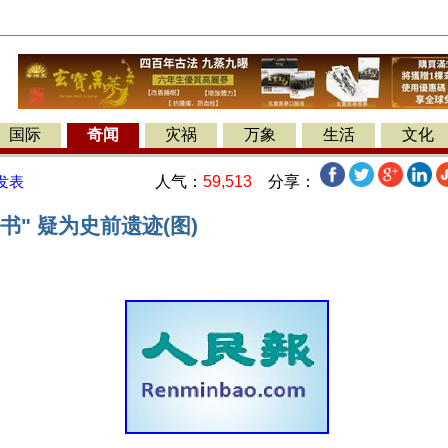
国际
奇闻
灾祸
万象
生活
文化
人气：
59,513
分享：
发表
书" 疑为史前遗迹(图)