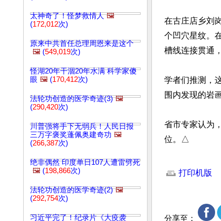
太神奇了！怪梦救情人
🖼️
在古庄店乡刘
(
172,012
次)
个凹穴星纹。
原来中共首任总理周恩来是这个
槽线连接贯通，
🖼️
(
549,019
次)
怪湖20年干涸20年水满 科学家傻
眼
🖼️
(
170,412
次)
学者们推测，
围内发现的岩画
法轮功创造的医学奇迹(3)
🖼️
(
290,420
次)
省市专家认为
川普强将手下无弱兵！人民日报
三万字褒奖蓬佩奥建奇功
🖼️
位。△
(
266,387
次)
文章网址: http://w
绝非偶然 印度单日107人遭雷劈死
🖼️
(
198,866
次)
打印机版
法轮功创造的医学奇迹(2)
🖼️
(
292,754
次)
习近平完了！纪录片《大疫袭
分享至：