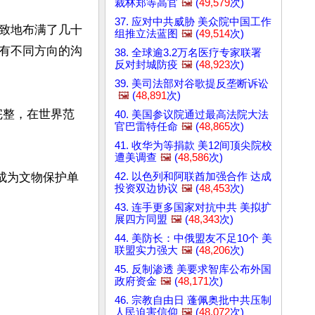
裁林郑等高官
🖼️
(
49,579
次)
37. 应对中共威胁 美众院中国工作
致地布满了几十
组推立法蓝图
🖼️
(
49,514
次)
有不同方向的沟
38. 全球逾3.2万名医疗专家联署
反对封城防疫
🖼️
(
48,923
次)
39. 美司法部对谷歌提反垄断诉讼
🖼️
(
48,891
次)
完整，在世界范
40. 美国参议院通过最高法院大法
官巴雷特任命
🖼️
(
48,865
次)
41. 收华为等捐款 美12间顶尖院校
遭美调查
🖼️
(
48,586
次)
42. 以色列和阿联酋加强合作 达成
成为文物保护单
投资双边协议
🖼️
(
48,453
次)
43. 连手更多国家对抗中共 美拟扩
展四方同盟
🖼️
(
48,343
次)
44. 美防长：中俄盟友不足10个 美
联盟实力强大
🖼️
(
48,206
次)
45. 反制渗透 美要求智库公布外国
政府资金
🖼️
(
48,171
次)
46. 宗教自由日 蓬佩奥批中共压制
人民迫害信仰
🖼️
(
48,072
次)