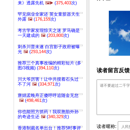
来》透露先机
🖼️▶️
(
375,403
次)
罕见病业全家还 英女童脏器天生
外露
🖼️
(
176,159
次)
考古学家发现惊天之迷 罗马确是
一天建成的
🖼️
(
203,800
次)
刺杀川普未遂 白宫影子政府被曝
光
🖼️
(
293,144
次)
推荐三个真事改编的精彩短片 (多
图/3视频) (
394,110
次)
读者留言反馈
川大爷厉害！让中共摸着石头过
不了河
🖼️
(
334,971
次)
唐娟孟晚舟正傻呼呼追随金无怠
🖼️
(
498,461
次)
你也能照方抓药！我双胞胎外孙
的奇迹生还
🖼️
(
340,329
次)
读者暱称:
香港制裁名单出台！推荐5时事评