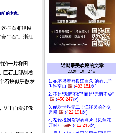
。这些石雕规模
金牛石”。浙江
村的一片梯田
近期最受欢迎的文章
2020年10月27日
，巨石上部刻着
1. 她不堪羞辱投江自杀 她的儿子
个石块似乎散发
叫钟南山
🖼️
(
483,151
次)
2. 不是“无商不奸” 而是“无商不尖”
🖼️
(
456,247
次)
3. 绝对世界无二！江泽民的外交
，从正面看好像
趣闻
🖼️
(
422,191
次)


4. 帮你找到希望的短片《凤兰花
开时》
🖼️▶️
(
412,245
次)