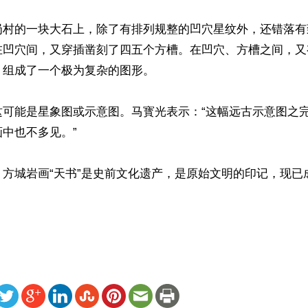
岗村的一块大石上，除了有排列规整的凹穴星纹外，还错落有
在凹穴间，又穿插凿刻了四五个方槽。在凹穴、方槽之间，又
组成了一个极为复杂的图形。

这可能是星象图或示意图。马寳光表示：“这幅远古示意图之
中也不多见。”

，方城岩画“天书”是史前文化遗产，是原始文明的印记，现已
ww.renminbao.com/rmb/articles/2020/10/27/71642.html