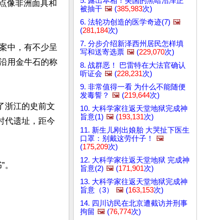
5. 露出本相！美国的黑暗沼泽正
有点像非洲面具和
被抽干
🖼️
(
385,983
次)
6. 法轮功创造的医学奇迹(7)
🖼️
(
281,184
次)
7. 分步介绍新泽西州居民怎样填
案中，有不少呈
写和送寄选票
🖼️
(
229,070
次)
沿用金牛石的称
8. 战群恶！ 巴雷特在大法官确认
听证会
🖼️
(
228,231
次)
9. 非常值得一看 为什么不能随便
发毒誓？
🖼️
(
219,644
次)
了浙江的史前文
10. 大科学家往返天堂地狱完成神
旨意(1)
🖼️
(
193,131
次)
时代遗址，距今
11. 新生儿刚出娘胎 大哭扯下医生
口罩：别戴这劳什子！
🖼️
(
175,209
次)
12. 大科学家往返天堂地狱 完成神
。

旨意(2)
🖼️
(
171,901
次)
13. 大科学家往返天堂地狱完成神
旨意（3）
🖼️
(
163,153
次)
14. 四川访民在北京遭截访并刑事
拘留
🖼️
(
76,774
次)