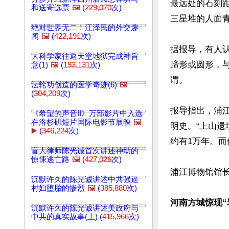
最远处的石刻距
和送寄选票
🖼️
(
229,070
次)
三星堆的人面青
绝对世界无二！江泽民的外交趣
闻
🖼️
(
422,191
次)
据报导，有人
大科学家往返天堂地狱完成神旨
蹄形或圆形，
意(1)
🖼️
(
193,131
次)
谓。

法轮功创造的医学奇迹(6)
🖼️
(
304,209
次)
报导指出，浦
《希望的声音II》万部影片中入选
在洛杉矶短片国际电影节展映
🖼️
明史。“上山
▶️
(
346,224
次)
约有1万年。而
盲人律师陈光诚首次讲述神助的
惊悚逃亡路
🖼️
(
427,026
次)
浦江博物馆馆长
沉默许久的陈光诚讲述中共强逼
村妇堕胎的惨烈
🖼️
(
385,880
次)
河南方城惊现“
沉默许久的陈光诚讲述美政府与
中共的真实故事(上) (
415,966
次)