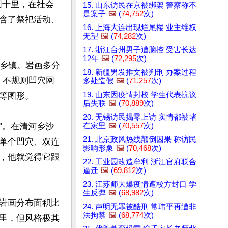
圆十里，在社会
15. 山东访民在京被绑架 警察称不
是案子
🖼️
(
74,752
次)
含了祭祀活动、
16. 上海大连出现烂尾楼 业主维权
无望
🖼️
(
74,282
次)
17. 浙江台州男子遭脑控 受害长达
12年
🖼️
(
72,295
次)
个乡镇。岩画多分
18. 新疆男发推文被判刑 办案过程
、不规则凹穴网
多处造假
🖼️
(
71,257
次)
19. 山东因疫情封校 学生代表抗议
图形。

后失联
🖼️
(
70,889
次)
20. 无锡访民揭零上访 实情都被堵
在家里
🖼️
(
70,557
次)
”。在清河乡沙
21. 北京政风热线颠倒因果 称访民
单个凹穴、双连
影响形象
🖼️
(
70,468
次)
，他就觉得它跟
22. 工业园改造牟利 浙江官府联合
逼迁
🖼️
(
69,812
次)
23. 江苏师大爆疫情遭校方封口 学
生反弹
🖼️
(
68,982
次)
岩画分布面积比
24. 声明无罪被酷刑 常玮平再遭非
法拘禁
🖼️
(
68,774
次)
里，但风格极其