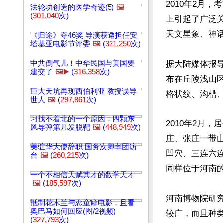
2010年2月
法轮功创造的医学奇迹(5)
🖼️
(
301,040
次)
上引起了广泛
天文星象、神话
《归途》夺46奖 导演获邀担任安
塔基亚电影节评委
🖼️
(
321,250
次)
中共倒气儿！中华民国与美国要
据大陆媒体报
建交了
🖼️▶️
(
316,358
次)
布在丘陵浅山区
巨大天坑再现西伯利亚 教授误导
格状纹、沟槽
世人
🖼️
(
297,861
次)
习找不着北的一个原因：四颗东
2010年2月
风导弹第几发脱靶
🖼️
(
448,949
次)
庄、张庄一带
美驻华大使辞职 国务次卿率团访
凹穴、三连六
台
🖼️
(
260,215
次)
同样位于河南的
一个不相信天赋其才的数学天才
🖼️
(
185,597
次)
河南博物院研
抵制花木兰与恋童癖电影，且看
奥巴马如何回应(图/2视频)
较广，而且种
(
327,793
次)