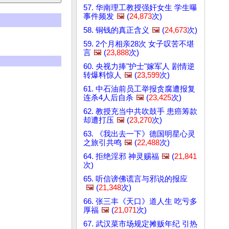
57. 华南理工教授强奸女生 学生曝
事件频发
🖼️
(
24,873
次)
58. 铜钱的真正含义
🖼️
(
24,673
次)
59. 2个月相亲28次 女子叹苦不堪
言
🖼️
(
23,888
次)
60. 央视力捧"护士"嫁军人 剧情逆
转爆料惊人
🖼️
(
23,599
次)
61. 中石油前员工举报贪腐遭报复
连杀4人后自杀
🖼️
(
23,425
次)
62. 教授充当中共吹鼓手 患癌筹款
却遭打压
🖼️
(
23,270
次)
63. 《我出去一下》德国明星心灵
之旅引共鸣
🖼️
(
22,488
次)
64. 拒绝淫邪 神灵赐福
🖼️
(
21,841
次)
65. 听信谤佛谎言与邪说的报应
🖼️
(
21,348
次)
66. 张三丰《天口》道人生 吃亏多
厚福
🖼️
(
21,071
次)
67. 武汉菜市场规定摊贩年纪 引热