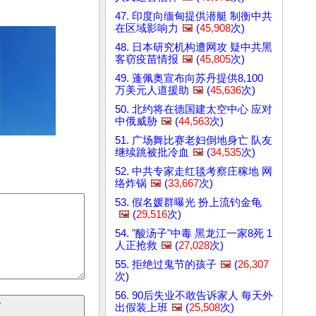
47. 印度向缅甸提供潜艇 制衡中共
在区域影响力
🖼️
(
45,908
次)
48. 日本研究机构遭网攻 疑中共黑
客窃疫苗情报
🖼️
(
45,805
次)
49. 蓬佩奥宣布向苏丹提供8,100
万美元人道援助
🖼️
(
45,636
次)
50. 北约将在德国建太空中心 应对
中俄威胁
🖼️
(
44,563
次)
51. 广场舞比赛老妇倒地身亡 队友
继续跳被批冷血
🖼️
(
34,535
次)
52. 中共专家走红毯考察庄稼地 网
络炸锅
🖼️
(
33,667
次)
53. 假名媛群曝光 扮上流钓金龟
🖼️
(
29,516
次)
54. "酸汤子"中毒 黑龙江一家8死 1
人正抢救
🖼️
(
27,028
次)
55. 拒绝过鬼节的孩子
🖼️
(
26,307
次)
56. 90后失业不敢告诉家人 每天外
出假装上班
🖼️
(
25,508
次)