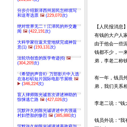
分步介绍新泽西州居民怎样填写
和送寄选票
🖼️
(
229,070
次)
绝对世界无二！江泽民的外交趣
【人民报消息
闻
🖼️
(
422,191
次)
有钱的大户人
大科学家往返天堂地狱完成神旨
由于他会一些
意(1)
🖼️
(
193,131
次)
钱都不少，一
法轮功创造的医学奇迹(6)
🖼️
弟，李老二称钱
(
304,209
次)
《希望的声音II》万部影片中入选
有一年，钱员
在洛杉矶短片国际电影节展映
🖼️
▶️
(
346,224
次)
弟，我们关系相
盲人律师陈光诚首次讲述神助的
惊悚逃亡路
🖼️
(
427,026
次)
李老二说：“钱
沉默许久的陈光诚讲述中共强逼
村妇堕胎的惨烈
🖼️
(
385,880
次)
钱员外说：“
沉默许久的陈光诚讲述美政府与