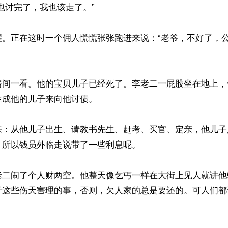
也讨完了，我也该走了。”

醒。正在这时一个佣人慌慌张张跑进来说：“老爷，不好了，
房间一看。他的宝贝儿子已经死了。李老二一屁股坐在地上，
成他的儿子来向他讨债。

来：从他儿子出生、请教书先生、赶考、买官、定亲，他儿子
所以钱员外临走说带了一些利息呢。

老二闹了个人财两空。他整天像乞丐一样在大街上见人就讲他
干这些伤天害理的事，否则，欠人家的总是要还的。可人们都
ww.renminbao.com/rmb/articles/2020/10/17/71598.html