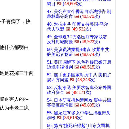
瞩目
🖼️
(
49,603
次)
47. 美公布首个香港自治法报告 制
裁林郑等高官
🖼️
(
49,579
次)
公子有病了，快
48. 对抗中共 印度支持美国-马尔
代夫联盟
🖼️
(
49,532
次)
49. 全球逾3.2万名医疗专家联署
反对封城防疫
🖼️
(
48,923
次)
他什么都明白
50. 美议员法案提4建议 收紧中共
驻美记者签证
🖼️
(
48,674
次)
51. 美国调解下 以色列黎巴嫩开启
边境争端谈判
🖼️
(
48,515
次)
足足花掉三千两
52. 连手更多国家对抗中共 美拟扩
展四方同盟
🖼️
(
48,343
次)
53. 反制渗透 美要求智库公布外国
政府资金
🖼️
(
48,171
次)
骗财害人的往
54. 日本研究机构遭网攻 疑中共黑
客窃疫苗情报
🖼️
(
45,805
次)
认为李老二疯
55. 黑龙江30多女中学生持棍街头
群殴
🖼️
(
36,619
次)
56. 扬言"撞死赔得起" 山东女司机