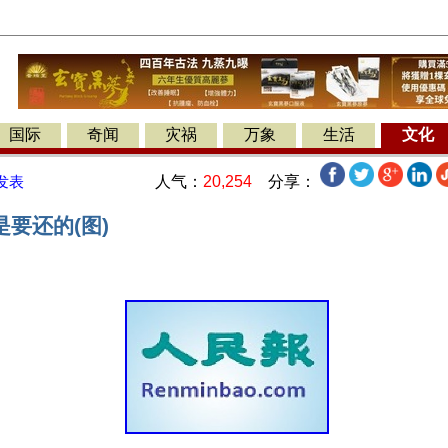
国际
奇闻
灾祸
万象
生活
文化
人气：
20,254
分享：
发表
要还的(图)