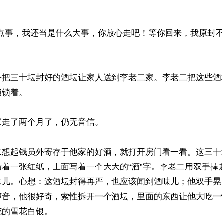
这点事，我还当是什么大事，你放心走吧！等你回来，我原封
外把三十坛封好的酒坛让家人送到李老二家。李老二把这些酒
锁着。

走了两个月了，仍无音信。

二想起钱员外寄存于他家的好酒，就打开房门看一看。这三十
贴着一张红纸，上面写着一个大大的“酒”字。李老二用双手捧
味儿。心想：这酒坛封得再严，也应该闻到酒味儿；他双手晃
声音，他很好奇，索性拆开一个酒坛，里面的东西让他大吃一
的雪花白银。
