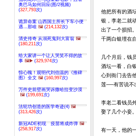
奥巴马如何回应(图/2视频)
(
327,793
次)
他把所有的酒
银，李老二就
诡异命案 山西国土所长下车小便
遇…那啥
🖼️
(
214,132
次)
出了一个损招
清史传奇 从溺死鬼到大富翁
🖼️
千两白银埋在自
(
180,211
次)
给大家讲一个让人哭笑不得的故
几个月后，钱
事
🖼️▶️
(
329,974
次)
酒坛一看，白
惊心魄！观明代刘伯温的《推碑
心到衙门去告
图》全文
🖼️
(
160,997
次)
莲──有苦说不
万件史前壁画哭诉撒哈拉变沙漠
🖼️
(
199,691
次)
李老二看钱员
法轮功创造的医学奇迹(4)
🖼️
娶了几个小妾。
(
313,426
次)
新冠ADE初现 疫苗将成炸弹
🖼️
(
258,917
次)
有一天，他的