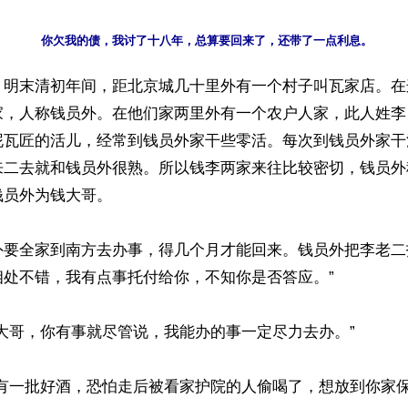
】明末清初年间，距北京城几十里外有一个村子叫瓦家店。在
家，人称钱员外。在他们家两里外有一个农户人家，此人姓李
泥瓦匠的活儿，经常到钱员外家干些零活。每次到钱员外家干
来二去就和钱员外很熟。所以钱李两家来往比较密切，钱员外
员外为钱大哥。

外要全家到南方去办事，得几个月才能回来。钱员外把李老二
处不错，我有点事托付给你，不知你是否答应。”

大哥，你有事就尽管说，我能办的事一定尽力去办。”

我有一批好酒，恐怕走后被看家护院的人偷喝了，想放到你家