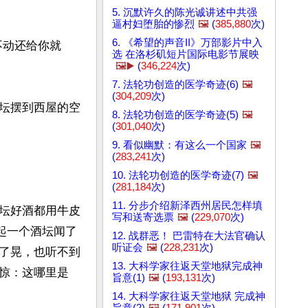
5. 沉默许久的陈光诚讲述中共强
逼村妇堕胎的惨烈
🖼️
(
385,880
次)
6. 《希望的声音II》万部影片中入
不动还给你就
选 在洛杉矶短片国际电影节展映
🖼️▶️
(
346,224
次)
7. 法轮功创造的医学奇迹(6)
🖼️
(
304,209
次)
坛摆到西屋的空
8. 法轮功创造的医学奇迹(5)
🖼️
(
301,040
次)
9. 看似幽默：有这么一个国家
🖼️
(
283,241
次)
10. 法轮功创造的医学奇迹(7)
🖼️
(
281,184
次)
11. 分步介绍新泽西州居民怎样填
坛好酒都用牛皮
写和送寄选票
🖼️
(
229,070
次)
起一个酒坛闻了
12. 战群恶！ 巴雷特在大法官确认
听证会
🖼️
(
228,231
次)
了晃，也听不到
13. 大科学家往返天堂地狱完成神
惊：这哪里是
旨意(1)
🖼️
(
193,131
次)
14. 大科学家往返天堂地狱 完成神
旨意(2)
🖼️
(
171,901
次)