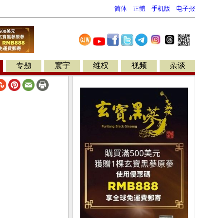
简体
-
正體
-
手机版
-
电子报
专题
寰宇
维权
视频
杂谈