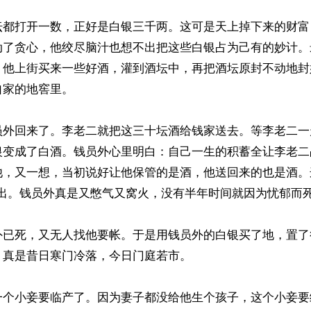
坛都打开一数，正好是白银三千两。这可是天上掉下来的财富
动了贪心，他绞尽脑汁也想不出把这些白银占为己有的妙计。
。他上街买来一些好酒，灌到酒坛中，再把酒坛原封不动地封
家的地窖里。

员外回来了。李老二就把这三十坛酒给钱家送去。等李老二一
银变成了白酒。钱员外心里明白：自己一生的积蓄全让李老二
他，又一想，当初说好让他保管的是酒，他送回来的也是酒。
出。钱员外真是又憋气又窝火，没有半年时间就因为忧郁而死
外已死，又无人找他要帐。于是用钱员外的白银买了地，置了
真是昔日寒门冷落，今日门庭若市。

一个小妾要临产了。因为妻子都没给他生个孩子，这个小妾要