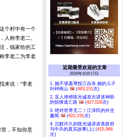
这个村中有一个
，人称李老二。
活，钱家给的工
称李老二为李老
近期最受欢迎的文章
2020年10月17日
1. 她不堪羞辱投江自杀 她的儿子
找来说：“李老
叫钟南山
🖼️
(
483,151
次)
2. 盲人律师陈光诚首次讲述神助
的惊悚逃亡路
🖼️
(
427,026
次)
3. 绝对世界无二！江泽民的外交
趣闻
🖼️
(
422,191
次)
4. 沉默许久的陈光诚讲述美政府
与中共的真实故事(上) (
415,966
保管，不知你意
次)