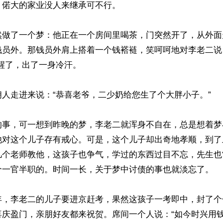
偌大的家业没人来继承可不行。

然做了一个梦：他正在一个房间里喝茶，门突然开了，从外面
钱员外。那钱员外肩上搭着一个钱褡裢，笑呵呵地对李老二说
醒了，出了一身冷汗。

人走进来说：“恭喜老爷，二少奶给您生了个大胖小子。”

的事，可一想到昨晚的梦，李老二就浑身不自在，总是想着梦
他对这个儿子存有戒心。可是，这个儿子却出奇地孝顺，到了
几个老师教他，这孩子也争气，学过的东西过目不忘，先生也
个一官半职的。时间一长，关于梦中讨债的事也就淡忘了。

年，李老二的儿子要进京赶考，果然这孩子一考即中，封了个
喜庆盈门，亲朋好友都来祝贺。席间一个人说：“如今时兴用