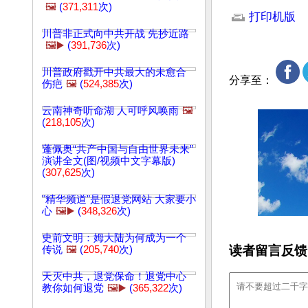
🖼️
(
371,311
次)
打印机版
川普非正式向中共开战 先抄近路
🖼️▶️
(
391,736
次)
川普政府戳开中共最大的未愈合
分享至：
伤疤
🖼️
(
524,385
次)
云南神奇听命湖 人可呼风唤雨
🖼️
(
218,105
次)
蓬佩奥“共产中国与自由世界未来”
演讲全文(图/视频中文字幕版)
(
307,625
次)
"精华频道"是假退党网站 大家要小
心
🖼️▶️
(
348,326
次)
史前文明：姆大陆为何成为一个
读者留言反馈
传说
🖼️
(
205,740
次)
天灭中共，退党保命！退党中心
教你如何退党
🖼️▶️
(
365,322
次)