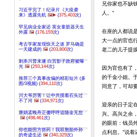
兄你家也不缺
习近平完了！纪录片《大疫袭
人。”

来》透露先机
🖼️▶️
(
375,403
次)
罕见病业全家还 英女童脏器天生
在座的人都说
外露
🖼️
(
176,159
次)
大一点的官也
考古学家发现惊天之迷 罗马确是
一天建成的
🖼️
(
203,800
次)
老二的儿子提
刺杀川普未遂 白宫影子政府被曝
光
🖼️
(
293,144
次)
因为官也有了
的千金小姐。
推荐三个真事改编的精彩短片 (多
图/3视频) (
394,110
次)
同意了，可却
川大爷厉害！让中共摸着石头过
不了河
🖼️
(
334,971
次)
迎亲的日子定
唐娟孟晚舟正傻呼呼追随金无怠
兴。高兴之余
🖼️
(
498,461
次)
的眼前：钱员
你也能照方抓药！我双胞胎外孙
点利息。”说
的奇迹生还
🖼️
(
340,329
次)