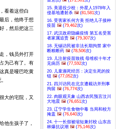
15. 美退役少校：外星人1978年入
，看着这些白
侵基地遭射杀
🖼️
(
81,581
次)
最后，他终于想
16. 受害家长何方美 拒绝儿子接种
疫苗
🖼️
(
79,462
次)
好，然后把这三
17. 武汉政府隐瞒疫情 第五名受害
者家属追责
🖼️
(
79,307
次)
18. 无锡访民被非法长期拘禁 家中
断粮断药
🖼️
(
78,506
次)
走，钱员外打开
19. 儿注射疫苗致残 母维权十年才
占为己有了。有
见病历
🖼️
(
77,592
次)
20. 儿童濒死经历：决定生死的按
这真是哑巴吃黄
钮
🖼️
(
77,052
次)
。

21. 四川访民在北京遭截访并刑事
拘留
🖼️
(
76,774
次)
22. 肉眼观天象 山西农民预言汶川
很大的宅院，又
大地震
🖼️
(
76,651
次)
23. 辽宁学生食物中毒 当局和校方
掩盖
🖼️
(
76,640
次)
24. 十一长假被缩短兼封校 山东吉
给他生孩子了，
林爆抗议潮
🖼️
(
75,146
次)