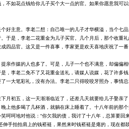
钱，不如花点钱给你儿子买个大一点的官。如果你愿意我可以
是个好主意。李老二想：自己唯一的儿子才华横溢，当个七品
行。于是，李老二花重金为儿子买官。几个月后，那个收重礼
拔成四品官。这又是一件喜事，李家更是欢天喜地庆祝了一番。
，提亲作媒的人也多了。可是，儿子一个也不满意，却偏偏相
于是，李老二免不了又花重金送礼，请媒人说媒，花了许多钱
要了一大笔彩礼，没有办法。李老二只得咬咬牙照办，事情总
在下月初五，这一天渐渐临近了，还差几天就要给儿子娶亲了
，晚上他多喝了几杯酒，就躺在床上睡着了。十八年前的那个
外笑呵呵地对他说：“你欠我的债，我讨了十八年，总算要回
着还伸手拍拍肩上的钱褡裢，果然来时钱褡裢是瘪的，现在都