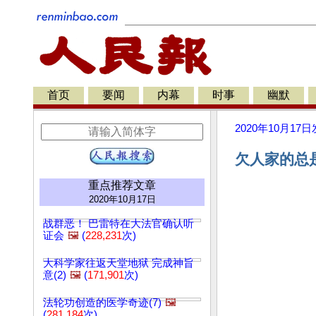
首页
要闻
内幕
时事
幽默
2020年10月17日
欠人家的总是
重点推荐文章
2020年10月17日
战群恶！ 巴雷特在大法官确认听
证会
🖼️
(
228,231
次)
大科学家往返天堂地狱 完成神旨
意(2)
🖼️
(
171,901
次)
法轮功创造的医学奇迹(7)
🖼️
(
281,184
次)