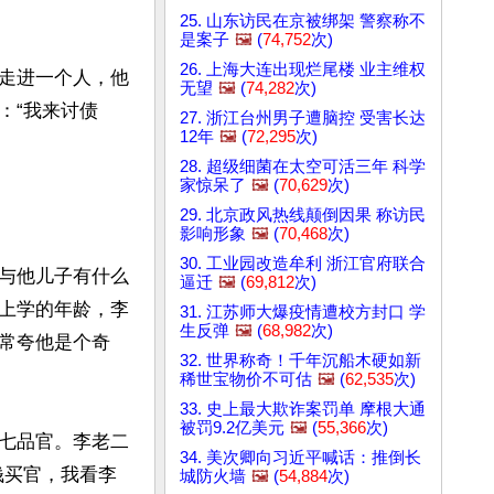
25. 山东访民在京被绑架 警察称不
是案子
🖼️
(
74,752
次)
26. 上海大连出现烂尾楼 业主维权
走进一个人，他
无望
🖼️
(
74,282
次)
：“我来讨债
27. 浙江台州男子遭脑控 受害长达
12年
🖼️
(
72,295
次)
28. 超级细菌在太空可活三年 科学
家惊呆了
🖼️
(
70,629
次)
29. 北京政风热线颠倒因果 称访民
影响形象
🖼️
(
70,468
次)
30. 工业园改造牟利 浙江官府联合
与他儿子有什么
逼迁
🖼️
(
69,812
次)
上学的年龄，李
31. 江苏师大爆疫情遭校方封口 学
生反弹
🖼️
(
68,982
次)
常夸他是个奇
32. 世界称奇！千年沉船木硬如新
稀世宝物价不可估
🖼️
(
62,535
次)
33. 史上最大欺诈案罚单 摩根大通
被罚9.2亿美元
🖼️
(
55,366
次)
七品官。李老二
34. 美次卿向习近平喊话：推倒长
钱买官，我看李
城防火墙
🖼️
(
54,884
次)