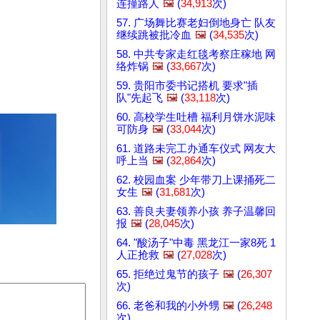
连撞路人
🖼️
(
34,913
次)
57. 广场舞比赛老妇倒地身亡 队友
继续跳被批冷血
🖼️
(
34,535
次)
58. 中共专家走红毯考察庄稼地 网
络炸锅
🖼️
(
33,667
次)
59. 贵阳市委书记搭机 要求"插
队"先起飞
🖼️
(
33,118
次)
60. 高校学生吐槽 福利月饼水泥味
可防身
🖼️
(
33,044
次)
61. 道路未完工办通车仪式 网友大
呼上当
🖼️
(
32,864
次)
62. 校园血案 少年带刀上课捅死二
女生
🖼️
(
31,681
次)
63. 善良夫妻领养小孩 养子温馨回
报
🖼️
(
28,045
次)
64. "酸汤子"中毒 黑龙江一家8死 1
人正抢救
🖼️
(
27,028
次)
65. 拒绝过鬼节的孩子
🖼️
(
26,307
次)
66. 老爸和我的小外甥
🖼️
(
26,248
次)