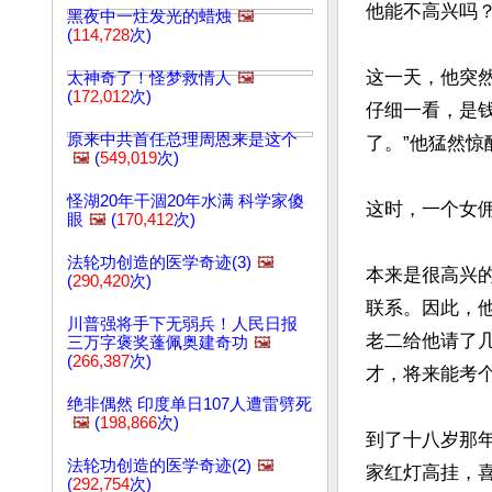
他能不高兴吗？
黑夜中一炷发光的蜡烛
🖼️
(
114,728
次)
这一天，他突
太神奇了！怪梦救情人
🖼️
(
172,012
次)
仔细一看，是
原来中共首任总理周恩来是这个
了。”他猛然惊
🖼️
(
549,019
次)
怪湖20年干涸20年水满 科学家傻
这时，一个女佣
眼
🖼️
(
170,412
次)
法轮功创造的医学奇迹(3)
🖼️
本来是很高兴
(
290,420
次)
联系。因此，
川普强将手下无弱兵！人民日报
老二给他请了
三万字褒奖蓬佩奥建奇功
🖼️
(
266,387
次)
才，将来能考
绝非偶然 印度单日107人遭雷劈死
🖼️
(
198,866
次)
到了十八岁那
法轮功创造的医学奇迹(2)
🖼️
家红灯高挂，
(
292,754
次)