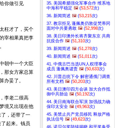
35. 美国希腊强化军事合作 维系地
给你做引见
中海和平稳定
🖼️
(
53,572
次)
36. 新闻简述
🖼️
(
53,215
次)
37. 教宗拒见 蓬佩奥仍敦促梵蒂冈
面对中共要勇敢
🖼️
(
52,998
次)
太枉才了，买个
38. 美日印澳外长将齐聚东京 共商
的宰相果真把李
抗疫合作
🖼️
(
51,310
次)


39. 新闻简述
🖼️
(
51,278
次)
40. 新闻简述
🖼️
(
51,011
次)
中朝中一个大臣
41. 中俄古巴当选UN人权理事会
成员 蓬佩奥谴责
🖼️
(
50,633
次)
，那女方家总算
42. 川普总统下令 解密通俄门调查
算办妥了。

所有文档
🖼️
(
50,203
次)
43. 美日澳印四方会谈 加大合作抵
御中共胁迫
🖼️
(
50,192
次)
，李老二很高
44. 美日南海联合军演 加强战力确
梦境又出现在他
保印太安全
🖼️
(
49,963
次)
45. 美禁止共产党员移民 释放严格
来了，还带了一
执法信号
🖼️
(
49,623
次)
鼓了起来。钱员
46. 诺贝尔奖陆续揭晓 和平奖备受