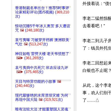
外接着说：“债
香港制裁名单出台！推荐5时事评
论家精彩评论(图/5视频) (
369,210
次)
李老二猛然惊
去看看吧！”

惊动沉睡5千年冰人奥茨 多人遭诅
咒
🖼️
(
248,180
次)
袁弓夷曝 习被穿开裆裤 澳洲联美
李老二到儿子
气壮
🖼️
(
513,247
次)
了：钱员外托生
神目如电 雷劈大楼 老天爷愤怒了
🖼️▶️
(
361,269
次)
李老二回想起
袁弓夷捣中共死穴 班农应读九评
白银也不止呢？
🖼️▶️
(
375,465
次)
天目与特异功能的小故事
🖼️
从此，这个李
(
240,440
次)
事，劝人们别
现代最惨绝的水库溃坝灾难 为何
再现中国大陆
🖼️
(
319,921
次)
了……△
唯有法轮大法 才能重塑国人灵魂
文章网址: http://w