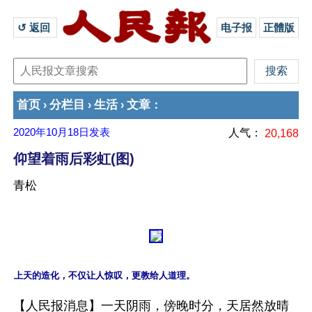
↺ 返回 
电子报
正體版
首页
分栏目
生活
文章
›
›
›
：
2020年10月18日
发表
人气：
20,168
仰望着雨后彩虹(图)
青松
【人民报消息】一天阴雨，傍晚时分，天居然放晴