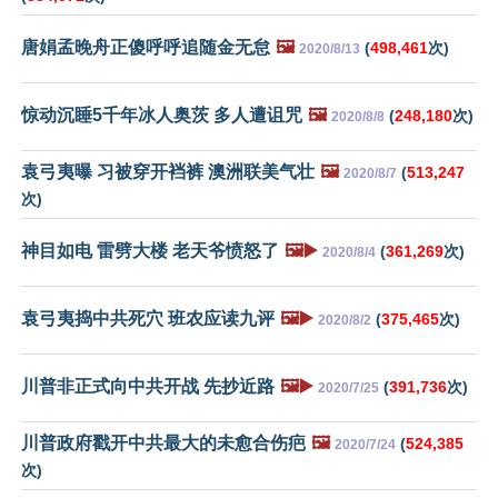
唐娟孟晚舟正傻呼呼追随金无怠
🖼️
(
498,461
次)
2020/8/13
惊动沉睡5千年冰人奥茨 多人遭诅咒
🖼️
(
248,180
次)
2020/8/8
袁弓夷曝 习被穿开裆裤 澳洲联美气壮
🖼️
(
513,247
2020/8/7
次)
神目如电 雷劈大楼 老天爷愤怒了
🖼️▶️
(
361,269
次)
2020/8/4
袁弓夷捣中共死穴 班农应读九评
🖼️▶️
(
375,465
次)
2020/8/2
川普非正式向中共开战 先抄近路
🖼️▶️
(
391,736
次)
2020/7/25
川普政府戳开中共最大的未愈合伤疤
🖼️
(
524,385
2020/7/24
次)