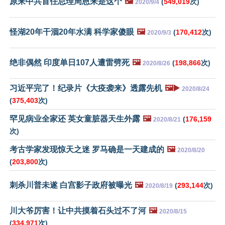
原来中共首任总理周恩来是这个
🖼️
(
549,019
次)
2020/9/4
怪湖20年干涸20年水满 科学家傻眼
🖼️
(
170,412
次)
2020/9/3
绝非偶然 印度单日107人遭雷劈死
🖼️
(
198,866
次)
2020/8/26
习近平完了！纪录片《大疫袭来》透露先机
🖼️▶️
2020/8/24
(
375,403
次)
罕见病业全家还 英女童脏器天生外露
🖼️
(
176,159
2020/8/21
次)
考古学家发现惊天之迷 罗马确是一天建成的
🖼️
2020/8/20
(
203,800
次)
刺杀川普未遂 白宫影子政府被曝光
🖼️
(
293,144
次)
2020/8/19
川大爷厉害！让中共摸着石头过不了河
🖼️
2020/8/15
(
334,971
次)