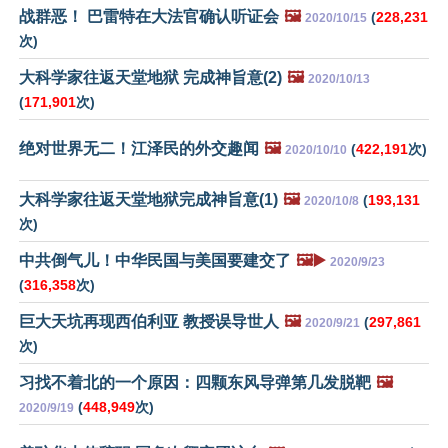
战群恶！ 巴雷特在大法官确认听证会
🖼️
(
228,231
2020/10/15
次)
大科学家往返天堂地狱 完成神旨意(2)
🖼️
2020/10/13
(
171,901
次)
绝对世界无二！江泽民的外交趣闻
🖼️
(
422,191
次)
2020/10/10
大科学家往返天堂地狱完成神旨意(1)
🖼️
(
193,131
2020/10/8
次)
中共倒气儿！中华民国与美国要建交了
🖼️▶️
2020/9/23
(
316,358
次)
巨大天坑再现西伯利亚 教授误导世人
🖼️
(
297,861
2020/9/21
次)
习找不着北的一个原因：四颗东风导弹第几发脱靶
🖼️
(
448,949
次)
2020/9/19