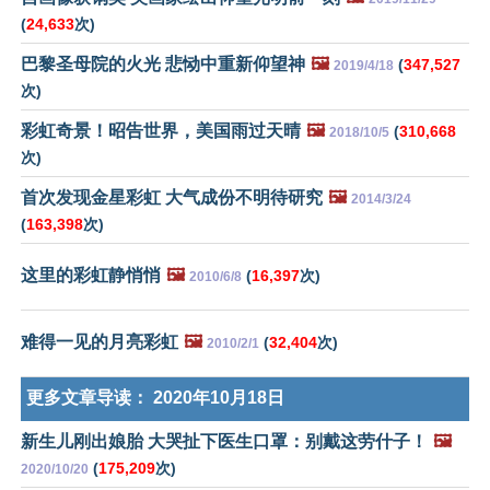
(
24,633
次)
巴黎圣母院的火光 悲恸中重新仰望神
🖼️
(
347,527
2019/4/18
次)
彩虹奇景！昭告世界，美国雨过天晴
🖼️
(
310,668
2018/10/5
次)
首次发现金星彩虹 大气成份不明待研究
🖼️
2014/3/24
(
163,398
次)
这里的彩虹静悄悄
🖼️
(
16,397
次)
2010/6/8
难得一见的月亮彩虹
🖼️
(
32,404
次)
2010/2/1
更多文章导读：
2020年10月18日
新生儿刚出娘胎 大哭扯下医生口罩：别戴这劳什子！
🖼️
(
175,209
次)
2020/10/20