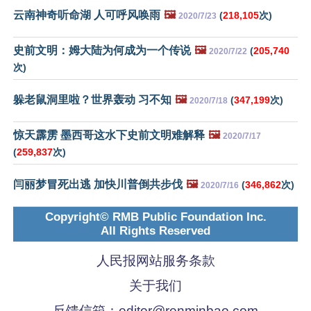
云南神奇听命湖 人可呼风唤雨
🖼️
(
218,105
次)
2020/7/23
史前文明：姆大陆为何成为一个传说
🖼️
(
205,740
2020/7/22
次)
躲老鼠洞里啦？世界轰动 习不知
🖼️
(
347,199
次)
2020/7/18
惊天霹雳 墨西哥这水下史前文明难解释
🖼️
2020/7/17
(
259,837
次)
闫丽梦冒死出逃 加快川普倒共步伐
🖼️
(
346,862
次)
2020/7/16
Copyright© RMB Public Foundation Inc.
All Rights Reserved
人民报网站服务条款
关于我们
反馈信箱：
editor@renminbao.com