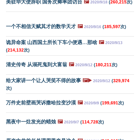
美驻华大使辞职 国务次卿率团访台
🖼️
(
260,215
次)
2020/9/18
一个不相信天赋其才的数学天才
🖼️
(
185,597
次)
2020/9/16
诡异命案 山西国土所长下车小便遇…那啥
🖼️
2020/9/13
(
214,132
次)
清史传奇 从溺死鬼到大富翁
🖼️
(
180,211
次)
2020/9/12
给大家讲一个让人哭笑不得的故事
🖼️▶️
(
329,974
2020/9/12
次)
万件史前壁画哭诉撒哈拉变沙漠
🖼️
(
199,691
次)
2020/9/9
黑夜中一炷发光的蜡烛
🖼️
(
114,728
次)
2020/9/7