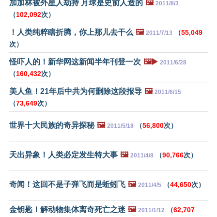
加加林被外星人劫持 月球是史前人造的
🖼️
2011/8/3
（
102,092
次）
！人类纯粹瞎折腾，你上那儿去干么
🖼️
（
55,049
2011/7/13
次）
怪吓人的！新华网这新闻半年刊登一次
🖼️▶️
2011/6/28
（
160,432
次）
美人鱼！21年后中共为何删除这段报导
🖼️
2011/6/15
（
73,649
次）
世界十大民族的奇异探秘
🖼️
（
56,800
次）
2011/5/18
天出异象！人类必定发生特大事
🖼️
（
90,766
次）
2011/4/8
奇闻！这回不是子弹飞而是蚯蚓飞
🖼️
（
44,650
次）
2011/4/5
金钥匙！解动物集体离奇死亡之迷
🖼️
（
62,707
2011/1/12