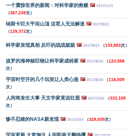
一个震惊世界的新闻：对科学家的救赎
🖼️
2017/11/3
（
367,239
次）
纳斯卡巨大平坦山顶 这茬人无法解迷
🖼️
2017/9/21
（
129,372
次）
科学家发现真相 反吓的战战兢兢
🖼️
（
133,883
次）
2017/9/13
波罗的海神秘巨物让科学家成砖家
🖼️
（
123,568
2017/8/10
次）
宇宙时空开的几个玩笑让人类心急
🖼️
（
118,009
2017/6/18
次）
人间将发生大事 天文学家竟说壮观
🖼️
（
333,109
2017/5/26
次）
惨不忍睹的NASA新发现
🖼️
（
329,039
次）
2017/3/24
宇宙更新 大穹淘汰 人间即将天翻地覆
🖼️
2017/2/19