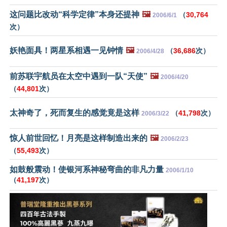
这问题比改动“科学定律”本身还提神
🖼️
（
30,764
2006/6/1
次）
妖艳面具！两星系相遇一见钟情
🖼️
（
36,686
次）
2006/4/28
前苏联宇航员在太空中遇到一队“天使”
🖼️
2006/4/20
（
44,801
次）
太神奇了，死而复生的感觉竟是这样
（
41,798
次）
2006/3/22
惊人前世回忆！月亮是这样制造出来的
🖼️
2006/2/23
（
55,493
次）
如鼓般震动！使银河系神秘弯曲的非凡力量
2006/1/10
（
41,197
次）