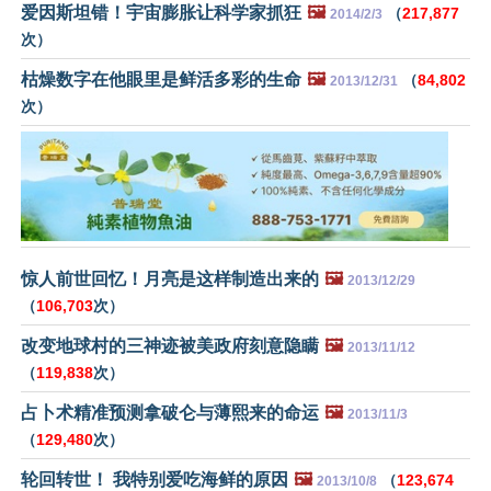
爱因斯坦错！宇宙膨胀让科学家抓狂
🖼️
（
217,877
2014/2/3
次）
枯燥数字在他眼里是鲜活多彩的生命
🖼️
（
84,802
2013/12/31
次）
惊人前世回忆！月亮是这样制造出来的
🖼️
2013/12/29
（
106,703
次）
改变地球村的三神迹被美政府刻意隐瞒
🖼️
2013/11/12
（
119,838
次）
占卜术精准预测拿破仑与薄熙来的命运
🖼️
2013/11/3
（
129,480
次）
轮回转世！ 我特别爱吃海鲜的原因
🖼️
（
123,674
2013/10/8