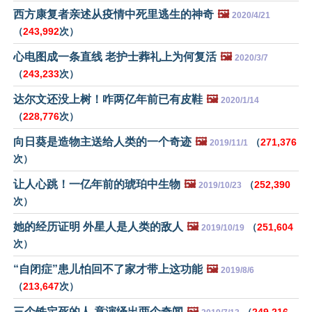
西方康复者亲述从疫情中死里逃生的神奇
🖼️
2020/4/21
（
243,992
次）
心电图成一条直线 老护士葬礼上为何复活
🖼️
2020/3/7
（
243,233
次）
达尔文还没上树！咋两亿年前已有皮鞋
🖼️
2020/1/14
（
228,776
次）
向日葵是造物主送给人类的一个奇迹
🖼️
（
271,376
2019/11/1
次）
让人心跳！一亿年前的琥珀中生物
🖼️
（
252,390
2019/10/23
次）
她的经历证明 外星人是人类的敌人
🖼️
（
251,604
2019/10/19
次）
“自闭症”患儿怕回不了家才带上这功能
🖼️
2019/8/6
（
213,647
次）
三个铁定死的人 竟演绎出两个奇闻
🖼️