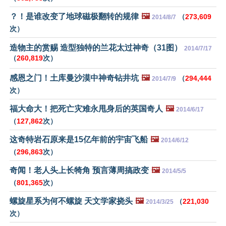
？！是谁改变了地球磁极翻转的规律
🖼️
（
273,609
2014/8/7
次）
造物主的赏赐 造型独特的兰花太过神奇（31图）
2014/7/17
（
260,819
次）
感恩之门！土库曼沙漠中神奇钻井坑
🖼️
（
294,444
2014/7/9
次）
福大命大！把死亡灾难永甩身后的英国奇人
🖼️
2014/6/17
（
127,862
次）
这奇特岩石原来是15亿年前的宇宙飞船
🖼️
2014/6/12
（
296,863
次）
奇闻！老人头上长犄角 预言薄周搞政变
🖼️
2014/5/5
（
801,365
次）
螺旋星系为何不螺旋 天文学家挠头
🖼️
（
221,030
2014/3/25
次）