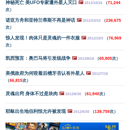
神秘死亡 美UFO专家遭外星人灭口
🖼️
（
71,244
2012/10/16
次）
诺亚方舟和亚特兰蒂斯不再是神话
🖼️
（
236,675
2012/10/10
次）
惊人发现！肉体只是灵魂的一件衣服
🖼️
（
76,969
2012/10/3
次）
凯西预言：奥巴马将引发核战争
🖼️
（
65,805
次）
2012/8/18
美俄政府为何咬着后槽牙否认有外星人
🖼️
2012/7/18
（
66,815
次）
灵魂出窍 身体不过是块肉
🖼️
（
61,940
次）
2012/6/30
耶稣出生地伯利恒允许被发现
🖼️
（
139,759
次）
2012/5/30