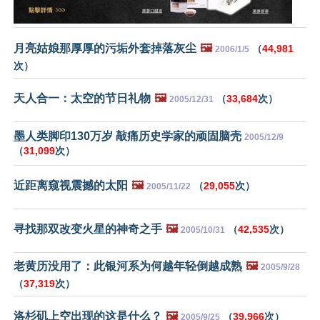
月亮姑娘那厚厚的污垢外套掉落灰尘
🖼️
（
44,981
2006/1/5
次）
天人合一：太空的节日礼物
🖼️
（
33,684
次）
2005/12/31
墨人类脚印130万岁 敲痛历史学家的顽固脑壳
2005/12/9
（
31,099
次）
近距离窥视震撼的太阳
🖼️
（
29,055
次）
2005/11/22
寻找那双改变火星的神奇之手
🖼️
（
42,535
次）
2005/10/31
老黄历没用了：此银河系为何越年轻倒越成熟
🖼️
2005/9/28
（
37,319
次）
洛杉矶上空出现的这是什么？
🖼️
（
39,966
次）
2005/9/25