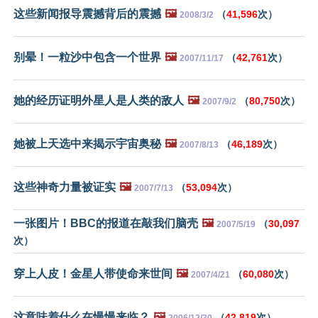
这些新闻报导震撼背后的震撼
🖼️
（
41,596
次）
2008/3/2
别晕！一粒沙中包含一个世界
🖼️
（
42,761
次）
2007/11/17
她的经历证明外星人是人类的敌人
🖼️
（
80,750
次）
2007/9/2
她被上天选中来揭示宇宙奥秘
🖼️
（
46,189
次）
2007/8/13
这些神奇力量被证实
🖼️
（
53,094
次）
2007/7/13
一张图片！BBC的报道在敲我们脑壳
🖼️
（
30,097
2007/5/19
次）
穿上人皮！金星人带使命来世间
🖼️
（
60,080
次）
2007/4/21
这意味着什么在慢慢来临？
🖼️
（
42,819
次）
2006/12/30