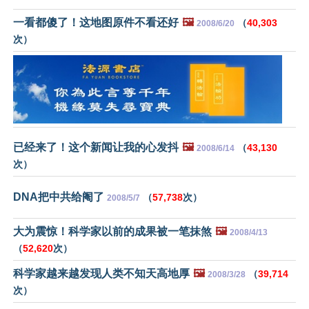
一看都傻了！这地图原件不看还好
🖼️
（
40,303
2008/6/20
次）
已经来了！这个新闻让我的心发抖
🖼️
（
43,130
2008/6/14
次）
DNA把中共给阉了
（
57,738
次）
2008/5/7
大为震惊！科学家以前的成果被一笔抹煞
🖼️
2008/4/13
（
52,620
次）
科学家越来越发现人类不知天高地厚
🖼️
（
39,714
2008/3/28
次）