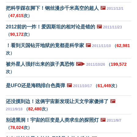
把科学踩在脚下！钢丝漫步千米高空的超人
🖼️
2011/12/1
（
47,615
次）
2012前的一炸！爱因斯坦的相对论是错的
🖼️
2011/11/23
（
90,172
次）
！看到天国钻开地狱的竟都是科学家
🖼️
（
62,981
2011/11/10
次）
被外星人强奸出来的孩子真恐怖
🖼️▶️
（
199,572
2011/10/26
次）
是UFO还是海鸥排白色粪弹
🖼️
（
61,449
次）
2011/10/17
还没摸到边！这俩宇宙新发现让天文学家傻掉了
🖼️
（
82,480
次）
2011/9/18
别进黑洞！宇宙的巨变是人类求生的探照灯
🖼️
2011/9/7
（
78,024
次）