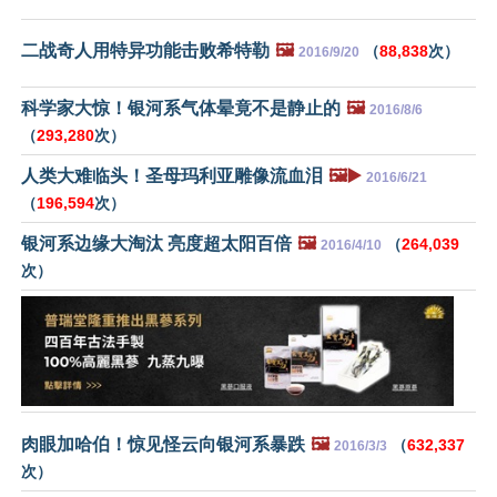
二战奇人用特异功能击败希特勒
🖼️
（
88,838
次）
2016/9/20
科学家大惊！银河系气体晕竟不是静止的
🖼️
2016/8/6
（
293,280
次）
人类大难临头！圣母玛利亚雕像流血泪
🖼️▶️
2016/6/21
（
196,594
次）
银河系边缘大淘汰 亮度超太阳百倍
🖼️
（
264,039
2016/4/10
次）
肉眼加哈伯！惊见怪云向银河系暴跌
🖼️
（
632,337
2016/3/3
次）