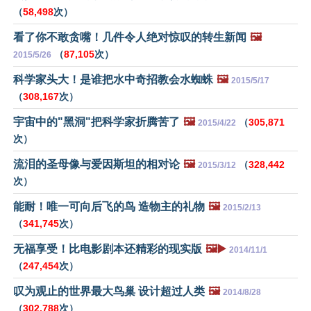
（
58,498
次）
看了你不敢贪嘴！几件令人绝对惊叹的转生新闻
🖼️
（
87,105
次）
2015/5/26
科学家头大！是谁把水中奇招教会水蜘蛛
🖼️
2015/5/17
（
308,167
次）
宇宙中的"黑洞"把科学家折腾苦了
🖼️
（
305,871
2015/4/22
次）
流泪的圣母像与爱因斯坦的相对论
🖼️
（
328,442
2015/3/12
次）
能耐！唯一可向后飞的鸟 造物主的礼物
🖼️
2015/2/13
（
341,745
次）
无福享受！比电影剧本还精彩的现实版
🖼️▶️
2014/11/1
（
247,454
次）
叹为观止的世界最大鸟巢 设计超过人类
🖼️
2014/8/28
（
302,788
次）