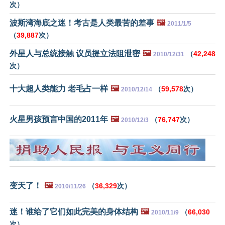
次）
波斯湾海底之迷！考古是人类最苦的差事
🖼️
2011/1/5
（
39,887
次）
外星人与总统接触 议员提立法阻泄密
🖼️
（
42,248
2010/12/31
次）
十大超人类能力 老毛占一样
🖼️
（
59,578
次）
2010/12/14
火星男孩预言中国的2011年
🖼️
（
76,747
次）
2010/12/3
变天了！
🖼️
（
36,329
次）
2010/11/26
迷！谁给了它们如此完美的身体结构
🖼️
（
66,030
2010/11/9
次）