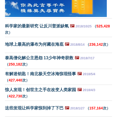
科学家的最新研究 让反川普派缺氧
🖼️
（
525,428
2018/10/25
次）
地球上最高的瀑布为何藏在海底
🖼️
（
236,142
次）
2018/8/14
泰高僧化解公主恩怨 13少年神奇获救
🖼️
2018/7/17
（
250,182
次）
有解迷钥匙！南北极天空冰海惊现怪事
🖼️
2018/5/4
（
427,440
次）
惊人发现！创世主之手在改变人类家园
🖼️
2018/4/3
（
422,730
次）
这些发现让科学家惊到掉了下巴
🖼️
（
157,164
次）
2018/1/27