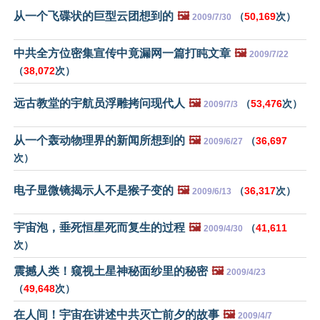
从一个飞碟状的巨型云团想到的
🖼️
（
50,169
次）
2009/7/30
中共全方位密集宣传中竟漏网一篇打盹文章
🖼️
2009/7/22
（
38,072
次）
远古教堂的宇航员浮雕拷问现代人
🖼️
（
53,476
次）
2009/7/3
从一个轰动物理界的新闻所想到的
🖼️
（
36,697
2009/6/27
次）
电子显微镜揭示人不是猴子变的
🖼️
（
36,317
次）
2009/6/13
宇宙泡，垂死恒星死而复生的过程
🖼️
（
41,611
2009/4/30
次）
震撼人类！窥视土星神秘面纱里的秘密
🖼️
2009/4/23
（
49,648
次）
在人间！宇宙在讲述中共灭亡前夕的故事
🖼️
2009/4/7