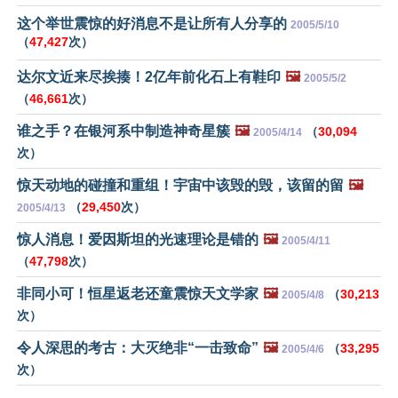
这个举世震惊的好消息不是让所有人分享的
2005/5/10
（
47,427
次）
达尔文近来尽挨揍！2亿年前化石上有鞋印
🖼️
2005/5/2
（
46,661
次）
谁之手？在银河系中制造神奇星簇
🖼️
（
30,094
2005/4/14
次）
惊天动地的碰撞和重组！宇宙中该毁的毁，该留的留
🖼️
（
29,450
次）
2005/4/13
惊人消息！爱因斯坦的光速理论是错的
🖼️
2005/4/11
（
47,798
次）
非同小可！恒星返老还童震惊天文学家
🖼️
（
30,213
2005/4/8
次）
令人深思的考古：大灭绝非“一击致命”
🖼️
（
33,295
2005/4/6
次）