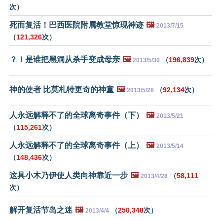
次）
死而复活！巴西医院附属教堂惊现神迹
🖼️
2013/7/15
（
121,326
次）
？！是谁把黑洞从杀手变成母亲
🖼️
（
196,839
次）
2013/5/30
神的使者 比莫札特更奇的神童
🖼️
（
92,134
次）
2013/5/28
人永远解释不了的全球离奇事件（下）
🖼️
2013/5/21
（
115,261
次）
人永远解释不了的全球离奇事件（上）
🖼️
2013/5/14
（
148,436
次）
这具小木乃伊使人类向神靠近一步
🖼️
（
58,111
2013/4/28
次）
解开复活节岛之迷
🖼️
（
250,348
次）
2013/4/4