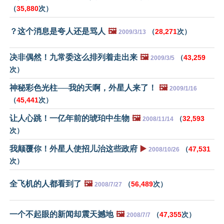
（
35,880
次）
？这个消息是夸人还是骂人
🖼️
（
28,271
次）
2009/3/13
决非偶然！九常委这么排列着走出来
🖼️
（
43,259
2009/3/5
次）
神秘彩色光柱──我的天啊，外星人来了！
🖼️
2009/1/16
（
45,441
次）
让人心跳！一亿年前的琥珀中生物
🖼️
（
32,593
2008/11/14
次）
我颠覆你！外星人使招儿治这些政府
▶️
（
47,531
2008/10/26
次）
全飞机的人都看到了
🖼️
（
56,489
次）
2008/7/27
一个不起眼的新闻却震天撼地
🖼️
（
47,355
次）
2008/7/7