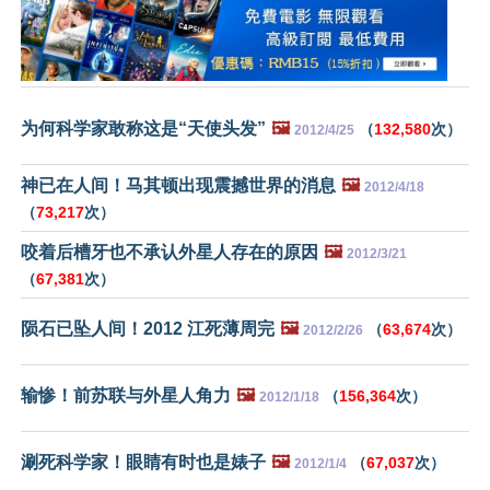
为何科学家敢称这是“天使头发”
🖼️
（
132,580
次）
2012/4/25
神已在人间！马其顿出现震撼世界的消息
🖼️
2012/4/18
（
73,217
次）
咬着后槽牙也不承认外星人存在的原因
🖼️
2012/3/21
（
67,381
次）
陨石已坠人间！2012 江死薄周完
🖼️
（
63,674
次）
2012/2/26
输惨！前苏联与外星人角力
🖼️
（
156,364
次）
2012/1/18
涮死科学家！眼睛有时也是婊子
🖼️
（
67,037
次）
2012/1/4