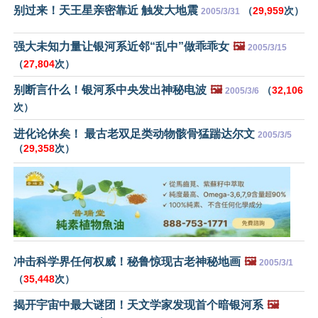
别过来！天王星亲密靠近 触发大地震
（
29,959
次）
2005/3/31
强大未知力量让银河系近邻“乱中”做乖乖女
🖼️
2005/3/15
（
27,804
次）
别断言什么！银河系中央发出神秘电波
🖼️
（
32,106
2005/3/6
次）
进化论休矣！ 最古老双足类动物骸骨猛踹达尔文
2005/3/5
（
29,358
次）
冲击科学界任何权威！秘鲁惊现古老神秘地画
🖼️
2005/3/1
（
35,448
次）
揭开宇宙中最大谜团！天文学家发现首个暗银河系
🖼️