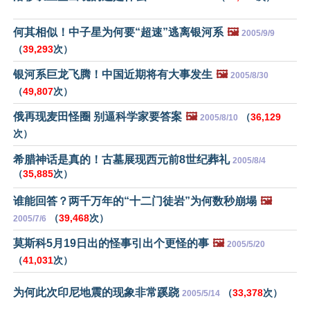
何其相似！中子星为何要“超速”逃离银河系
🖼️
2005/9/9
（
39,293
次）
银河系巨龙飞腾！中国近期将有大事发生
🖼️
2005/8/30
（
49,807
次）
俄再现麦田怪圈 别逼科学家要答案
🖼️
（
36,129
2005/8/10
次）
希腊神话是真的！古墓展现西元前8世纪葬礼
2005/8/4
（
35,885
次）
谁能回答？两千万年的“十二门徒岩”为何数秒崩塌
🖼️
（
39,468
次）
2005/7/6
莫斯科5月19日出的怪事引出个更怪的事
🖼️
2005/5/20
（
41,031
次）
为何此次印尼地震的现象非常蹊跷
（
33,378
次）
2005/5/14