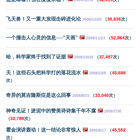
飞天兽！又一重大发现击碎进化论
（
38,636
次）
2006/12/20
一个撞击人心灵的信息──“天画”
🖼️
（
52,864
次）
2006/11/21
哈，科学家终于找到了证据
🖼️
（
37,497
次）
2006/10/16
天！这些石头把科学打的落花流水
🖼️
（
45,889
2006/10/9
次）
奇异的莫吉隆斯症是这么回事
（
33,040
次）
2006/8/15
神奇见证！淤泥中的赞美诗诗集千年不腐
🖼️
2006/7/30
（
32,788
次）
霍金演讲轰动！这一结论非常惊人
🖼️
（
45,552
2006/6/17
次）