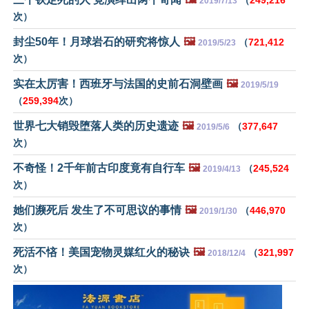
（
249,216
2019/7/13
次）
封尘50年！月球岩石的研究将惊人
🖼️
（
721,412
2019/5/23
次）
实在太厉害！西班牙与法国的史前石洞壁画
🖼️
2019/5/19
（
259,394
次）
世界七大销毁堕落人类的历史遗迹
🖼️
（
377,647
2019/5/6
次）
不奇怪！2千年前古印度竟有自行车
🖼️
（
245,524
2019/4/13
次）
她们濒死后 发生了不可思议的事情
🖼️
（
446,970
2019/1/30
次）
死活不悋！美国宠物灵媒红火的秘诀
🖼️
（
321,997
2018/12/4
次）