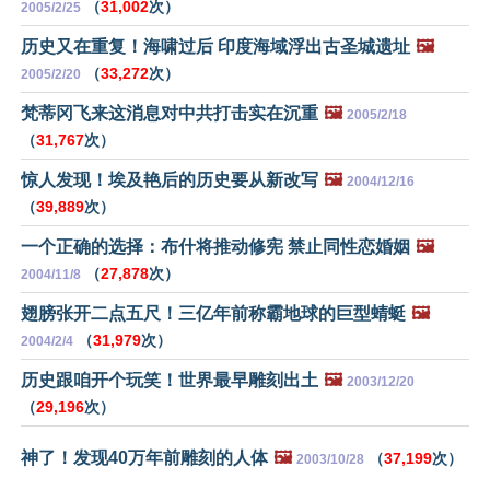
（
31,002
次）
2005/2/25
历史又在重复！海啸过后 印度海域浮出古圣城遗址
🖼️
（
33,272
次）
2005/2/20
梵蒂冈飞来这消息对中共打击实在沉重
🖼️
2005/2/18
（
31,767
次）
惊人发现！埃及艳后的历史要从新改写
🖼️
2004/12/16
（
39,889
次）
一个正确的选择：布什将推动修宪 禁止同性恋婚姻
🖼️
（
27,878
次）
2004/11/8
翅膀张开二点五尺！三亿年前称霸地球的巨型蜻蜓
🖼️
（
31,979
次）
2004/2/4
历史跟咱开个玩笑！世界最早雕刻出土
🖼️
2003/12/20
（
29,196
次）
神了！发现40万年前雕刻的人体
🖼️
（
37,199
次）
2003/10/28