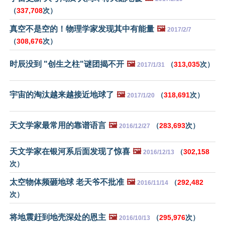
（
337,708
次）
真空不是空的！物理学家发现其中有能量
🖼️
2017/2/7
（
308,676
次）
时辰没到 "创生之柱"谜团揭不开
🖼️
（
313,035
次）
2017/1/31
宇宙的淘汰越来越接近地球了
🖼️
（
318,691
次）
2017/1/20
天文学家最常用的靠谱语言
🖼️
（
283,693
次）
2016/12/27
天文学家在银河系后面发现了惊喜
🖼️
（
302,158
2016/12/13
次）
太空物体频砸地球 老天爷不批准
🖼️
（
292,482
2016/11/14
次）
将地震赶到地壳深处的恩主
🖼️
（
295,976
次）
2016/10/13