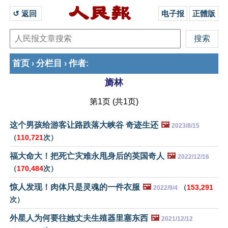
↺ 返回 
电子报
正體版
首页
分栏目
作者
›
›
:
旖林
第1页 (共1页)
这个男孩给游客让路跌落大峡谷 奇迹生还
🖼️
2023/8/15
（
110,721
次）
福大命大！把死亡灾难永甩身后的英国奇人
🖼️
2022/12/16
（
170,484
次）
惊人发现！肉体只是灵魂的一件衣服
🖼️
（
153,291
2022/9/4
次）
外星人为何要往她丈夫生殖器里塞东西
🖼️
2021/12/12