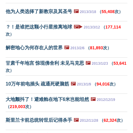
他为人类选择了新教宗及其圣号
🖼️
（
55,408
次）
2013/3/18
？！是谁把这颗小行星推离地球
🖼️▶️
（
177,114
2013/3/12
次）
解密地心为何存在人的世界
🖼️
（
81,893
次）
2013/2/6
甘肃千年地宫 惊现佛舍利 未见马克思
🖼️
（
53,641
2013/1/23
次）
10万年前电插头 疏通死硬脑筋
🖼️
（
94,016
次）
2013/1/9
大地颤抖了！避难舱在地下6米岂能坦然
🖼️
2012/12/19
（
219,003
次）
斯里兰卡前总统转世后记得杀手
🖼️
（
62,324
次）
2012/11/28