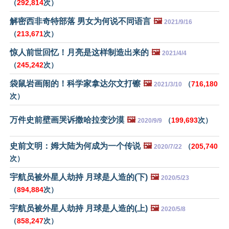
（
292,814
次）
解密西非奇特部落 男女为何说不同语言
🖼️
2021/9/16
（
213,671
次）
惊人前世回忆！月亮是这样制造出来的
🖼️
2021/4/4
（
245,242
次）
袋鼠岩画闹的！科学家拿达尔文打镲
🖼️
（
716,180
2021/3/10
次）
万件史前壁画哭诉撒哈拉变沙漠
🖼️
（
199,693
次）
2020/9/9
史前文明：姆大陆为何成为一个传说
🖼️
（
205,740
2020/7/22
次）
宇航员被外星人劫持 月球是人造的(下)
🖼️
2020/5/23
（
894,884
次）
宇航员被外星人劫持 月球是人造的(上)
🖼️
2020/5/8
（
858,247
次）