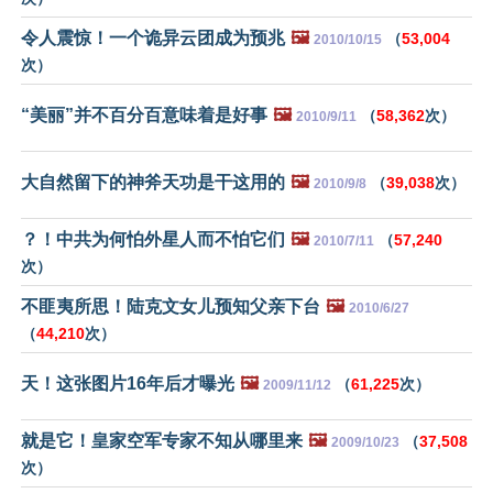
令人震惊！一个诡异云团成为预兆
🖼️
（
53,004
2010/10/15
次）
“美丽”并不百分百意味着是好事
🖼️
（
58,362
次）
2010/9/11
大自然留下的神斧天功是干这用的
🖼️
（
39,038
次）
2010/9/8
？！中共为何怕外星人而不怕它们
🖼️
（
57,240
2010/7/11
次）
不匪夷所思！陆克文女儿预知父亲下台
🖼️
2010/6/27
（
44,210
次）
天！这张图片16年后才曝光
🖼️
（
61,225
次）
2009/11/12
就是它！皇家空军专家不知从哪里来
🖼️
（
37,508
2009/10/23
次）