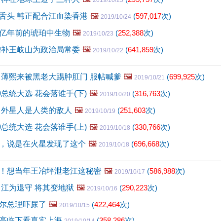
2019/10/25
舌头 韩正配合江血染香港
🖼️
(
597,017
次)
2019/10/24
亿年前的琥珀中生物
🖼️
(
252,388
次)
2019/10/23
增补王岐山为政治局常委
🖼️
(
641,859
次)
2019/10/22
 薄熙来被黑老大踢肿肛门 服帖喊爹
🖼️
(
699,925
次)
2019/10/21
0总统大选 花会落谁手(下)
🖼️
(
316,763
次)
2019/10/20
 外星人是人类的敌人
🖼️
(
251,603
次)
2019/10/19
0总统大选 花会落谁手(上)
🖼️
(
330,766
次)
2019/10/18
，说是在火星发现了这个
🖼️
(
696,668
次)
2019/10/18
！想当年王冶坪泄老江这秘密
🖼️
(
586,988
次)
2019/10/17
 江为退守 将其变地狱
🖼️
(
290,223
次)
2019/10/16
尔总理吓尿了
🖼️
(
422,464
次)
2019/10/15
高临下看真实上海
(
358,286
次)