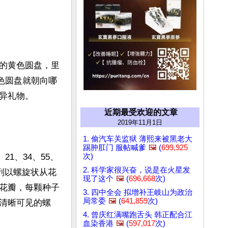
的黄色圆盘，里
色圆盘就朝向哪
礼物。

近期最受欢迎的文章
2019年11月1日
1. 偷汽车关监狱 薄熙来被黑老大
踢肿肛门 服帖喊爹
🖼️
(
699,925
次)
1、34、55、
2. 科学家很兴奋，说是在火星发
列以螺旋状从花
现了这个
🖼️
(
696,668
次)
花瓣，每颗种子
3. 四中全会 拟增补王岐山为政治
局常委
🖼️
(
641,859
次)
清晰可见的螺
4. 曾庆红满嘴跑舌头 韩正配合江
血染香港
🖼️
(
597,017
次)