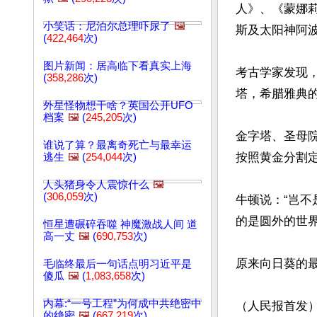
人》、《蒙娜
小笑话：尼泊尔总理吓尿了
🖼️
斯及太阳神阿波
(
422,464
次)
图片新闻：居高临下看真实上海
考古学家发现
(
358,286
次)
塔，希腊雅典
外星怪物想干啥？英国公开UFO
档案
🖼️
(
245,205
次)
金字塔、圣母
谁说了算？最离奇死亡与最幸运
按照黄金分割定
逃生
🖼️
(
254,044
次)
人头猪身令人震惊什么
🖼️
(
306,059
次)
牛顿说：“岂不
的是圆外的世界
恒星遭碾碎吞噬 神魔激战人间 道
高一丈
🖼️
(
690,753
次)
原来向日葵的
毛临终最后一句话点明习近平是
傻瓜
🖼️
(
1,083,658
次)
内幕:“一号工程”为何成中共绝密中
（人民报首发
的绝密
🖼️
(
667,219
次)