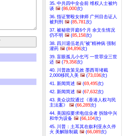
35. 中共四中全会前 维权人士被约
谈
🖼️
(
86,000
次)
36. 指证警殴女律师 广州目击证人
被判刑
🖼️
(
85,781
次)
37. 被秘密开庭6个月 余文生情况
仍不明
🖼️
(
85,158
次)
38. 四川退伍老兵"被"精神病 强制
灌药
🖼️
(
84,896
次)
39. 盲眼孤儿小乞丐 一世罪业三世
还
🖼️
(
79,358
次)
40. 川普政策见效 墨西哥堵截
2,000移民入美
🖼️
(
73,036
次)
41. 新闻简述
🖼️
(
69,495
次)
42. 新闻简述
🖼️
(
67,632
次)
43. 美众议院通过《香港人权与民
主法案》
🖼️
(
66,289
次)
44. 美国拟要求电信业者 拆除中兴
和华为设备
🖼️
(
66,104
次)
45. 川普：土耳其在叙利亚永久停
火 美解除制裁
🖼️
(
66,089
次)