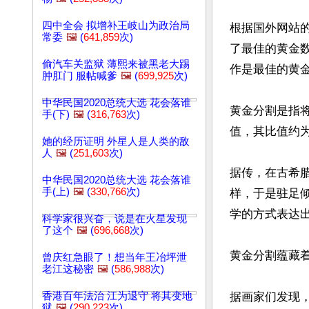
四中全会 拟增补王岐山为政治局
根据国外网站
常委
🖼️
(
641,859
次)
了最佳的黄金数
偷汽车关监狱 薄熙来被黑老大踢
作是最佳的黄金
肿肛门 服帖喊爹
🖼️
(
699,925
次)
中华民国2020总统大选 花会落谁
黄金分割是指
手(下)
🖼️
(
316,763
次)
值，其比值约为
她的经历证明 外星人是人类的敌
人
🖼️
(
251,603
次)
据传，在古希
中华民国2020总统大选 花会落谁
手(上)
🖼️
(
330,766
次)
样，于是驻足
学的方式表达出
科学家很兴奋，说是在火星发现
了这个
🖼️
(
696,668
次)
黄金分割蕴藏
曾庆红急眼了！想当年王冶坪泄
老江这秘密
🖼️
(
586,988
次)
香港百年法治 江为退守 将其变地
据画家们发现，
狱
🖼️
(
290,223
次)