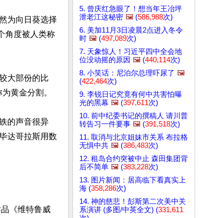
5. 曾庆红急眼了！想当年王冶坪
泄老江这秘密
🖼️
(
586,988
次)
然为向日葵选择
6. 美加11月3日凌晨2点进入冬令
这个角度被人类称
时
🖼️
(
497,089
次)
7. 天象惊人！习近平四中全会地
位没动摇的原因
🖼️
(
440,114
次)
8. 小笑话：尼泊尔总理吓尿了
🖼️
较大部份的比
(
422,464
次)
为黄金分割。

9. 李锐日记究竟有何中共害怕曝
光的黑幕
🖼️
(
397,611
次)
10. 前中纪委书记的撰稿人 请川普
铁的声音很异
转告习一件要事
🖼️
(
391,518
次)
毕达哥拉斯用数
11. 取消与北京姐妹市关系 布拉格
无惧中共
🖼️
(
386,483
次)
12. 租岛合约突被中止 森田集团背
后不简单
🖼️
(
383,228
次)
13. 图片新闻：居高临下看真实上
海 (
358,286
次)
14. 神的慈悲！彭斯第二次美中关
作品《维特鲁威
系演讲 (多图/中英全文) (
331,611
次)