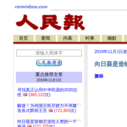
首页
要闻
内幕
时事
幽默
2019年11月1日
向日葵是造
重点推荐文章
旖林
2019年11月1日
寻找真正认同中华民国的2020总
统
🖼️
(
365,122
次)
解迷！为何国王耗尽财力不停建
造各式辉煌王宫
🖼️
(
721,803
次)
向日葵是造物主送给人类的一个
奇迹
🖼️
(
271,375
次)