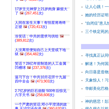
让人心跳！一
17岁主元神穿上21岁肉身 麻烦大
了
🖼️
(
267,451
次)
她的经历证明
人间在发生大事！有恒星将寿终
“自闭症”患
正寝
🖼️
(
720,413
次)
三个铁定死的
冷笑话：中共的需求与供给
🖼️
(
389,812
次)
人没离世便知自己上天堂或下地
狱
🖼️
(
354,482
次)
寻找真正认同
笑话？28亿年前制造的人工金属
解迷！为何国
凹槽球
🖼️
(
237,376
次)
向日葵是造物
逼习下台！中共10月召开十九届
天象惊人！习
四中全会
🖼️
(
473,903
次)
华邮美化巴格
2.7亿岁的巨石崩裂 500年后惊见
六字天书
🖼️
(
258,608
次)
神的慈悲！彭
一个严肃的笑话:邓小平澄清的故
事 王沪宁还在讲
🖼️
(
360,620
次)
很久很久以前