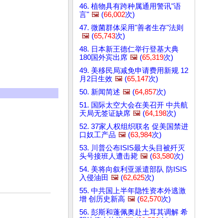
46. 植物具有跨种属通用警讯"语
言"
🖼️
(
66,002
次)
47. 微菌群体采用"善者生存"法则
🖼️
(
65,743
次)
48. 日本新王德仁举行登基大典
180国外宾出席
🖼️
(
65,319
次)
49. 美移民局减免申请费用新规 12
月2日生效
🖼️
(
65,147
次)
50. 新闻简述
🖼️
(
64,857
次)
51. 国际太空大会在美召开 中共航
天局无签证缺席
🖼️
(
64,198
次)
52. 37家人权组织联名 促美国禁进
口奴工产品
🖼️
(
63,984
次)
53. 川普公布ISIS最大头目被歼灭
头号接班人遭击毙
🖼️
(
63,580
次)
54. 美将向叙利亚派遣部队 防ISIS
入侵油田
🖼️
(
62,625
次)
55. 中共国上半年隐性资本外逃激
增 创历史新高
🖼️
(
62,570
次)
56. 彭斯和蓬佩奥赴土耳其调解 希