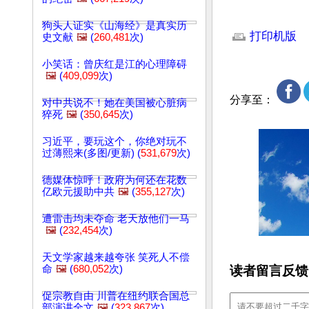
文章网址: http://w
狗头人证实《山海经》是真实历
打印机版
史文献
🖼️
(
260,481
次)
小笑话：曾庆红是江的心理障碍
🖼️
(
409,099
次)
分享至：
对中共说不！她在美国被心脏病
猝死
🖼️
(
350,645
次)
习近平，要玩这个，你绝对玩不
过薄熙来(多图/更新) (
531,679
次)
德媒体惊呼！政府为何还在花数
亿欧元援助中共
🖼️
(
355,127
次)
遭雷击均未夺命 老天放他们一马
🖼️
(
232,454
次)
天文学家越来越夸张 笑死人不偿
读者留言反馈
命
🖼️
(
680,052
次)
促宗教自由 川普在纽约联合国总
部演讲全文
🖼️
(
323,867
次)