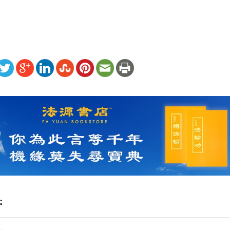
ww.renminbao.com/rmb/articles/2019/11/1/69911.html
: