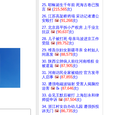
25. 耶稣诞生千年前 死海古卷已预
言
🖼️
(
215,565
次)
26. 江苏高架桥坍塌 采访记者遭公
安殴打
🖼️
(
91,268
次)
27. 北京昌平拆小产权房 上千业主
抗议
🖼️
(
90,637
次)
28. 儿子被打死 母亲马波进京工作
受阻
🖼️
(
89,752
次)
29. 维吾尔妇女新疆寻亲 全村如人
间蒸发
🖼️
(
88,579
次)
30. 陕西尘肺病人前往河南维权 全
被遣返
🖼️
(
87,905
次)
31. 河南访民全家被稳控 官方发寻
人启事
🖼️
(
87,855
次)
32. 遭强电磁波辐射 受害人揭脑控
迫害
🖼️
📝 (
87,646
次)
33. 会见王默后被打 上海彭永和律
师提申诉
🖼️
(
87,504
次)
34. 浙江村女自办幼儿园 遭强拆投
诉无门
🖼️
(
86,735
次)