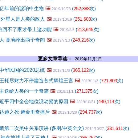
亿年前的琥珀中生物
🖼️
(
252,388
次)
2019/10/23
 外星人是人类的敌人
🖼️
(
251,603
次)
2019/10/19
儿怕回不了家才带上这功能
🖼️
(
213,645
次)
2019/8/6
人 竟演绎出两个奇闻
🖼️
(
249,216
次)
2019/7/13
更多文章导读：
2019年11月1日
中华民国的2020总统
🖼️
(
365,122
次)
2019/11/3
王耗尽财力不停建造各式辉煌王宫
🖼️
(
721,803
次)
2019/11/2
主送给人类的一个奇迹
🖼️
(
271,375
次)
2019/11/1
近平四中全会地位没动摇的原因
🖼️
(
440,114
次)
2019/10/31
达迪之死 遭金里奇痛斥
🖼️
(
294,737
次)
2019/10/28
斯第二次美中关系演讲 (多图/中英全文)
(
331,611
次)
2019/10/27
 神在地球上造了三种人
🖼️
(
295,757
次)