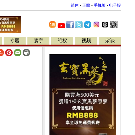
简体
-
正體
-
手机版
-
电子报
专题
寰宇
维权
视频
杂谈