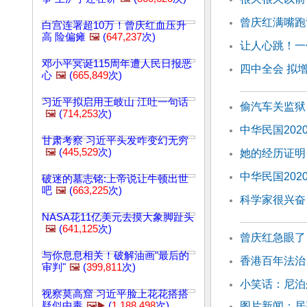
曾庆红满嘴跑
白宫连署超10万！曾庆红血压升
高 险偏瘫
🖼️
(
647,237
次)
让人心跳！一
邓小平冥诞115周年遭人民日报恶
四中全会 拟
心
🖼️
(
665,849
次)
习近平拟启用王岐山 江吐一句话
偷汽车关监狱
🖼️
(
714,253
次)
中华民国202
甘肃考察 习近平头发咋变幻无穷
🖼️
(
445,529
次)
她的经历证明
中华民国202
破迷的墓志铭:上帝说让牛顿出世
吧
🖼️
(
663,225
次)
科学家很兴奋
NASA花11亿美元去摸大象脚趾头
🖼️
(
641,125
次)
曾庆红急眼了
与你息息相关！破解油画"最后的
香港百年法治
审判"
🖼️
(
399,811
次)
小笑话：尼泊
视察莫高窟 习近平脸上花花搭搭
疑似中毒
🖼️▶️
(
1,188,498
次)
图片新闻：居