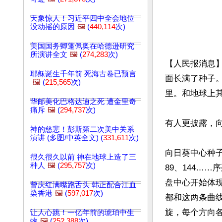
天象惊人！习近平四中全会地位
没动摇的原因
🖼️
(
440,114
次)
美国国务卿蓬佩奥在哈德逊研究
所演讲全文
🖼️
(
274,283
次)
【人民报消息
耶稣诞生千年前 死海古卷已预言
面长满了种子
🖼️
(
215,565
次)
里。和地球上
华邮美化巴格达迪之死 遭金里奇
痛斥
🖼️
(
294,737
次)
有人更披露，向
神的慈悲！彭斯第二次美中关系
演讲 (多图/中英全文) (
331,611
次)
向日葵中心种子
很久很久以前 神在地球上造了三
种人
🖼️
(
295,757
次)
89、144…
盘中心开始体
曾庆红满嘴跑舌头 韩正配合江血
染香港
🖼️
(
597,017
次)
都和这两条曲
旋，每个方向各
让人心跳！一亿年前的琥珀中生
物
🖼️
(
252,388
次)