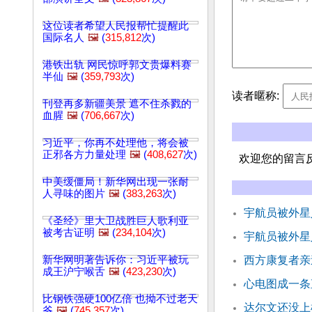
这位读者希望人民报帮忙提醒此
国际名人
🖼️
(
315,812
次)
港铁出轨 网民惊呼郭文贵爆料赛
半仙
🖼️
(
359,793
次)
读者暱称:
刊登再多新疆美景 遮不住杀戮的
血腥
🖼️
(
706,667
次)
习近平，你再不处理他，将会被
正邪各方力量处理
🖼️
(
408,627
次)
欢迎您的留言
中美缓僵局！新华网出现一张耐
人寻味的图片
🖼️
(
383,263
次)
宇航员被外星
《圣经》里大卫战胜巨人歌利亚
被考古证明
🖼️
(
234,104
次)
宇航员被外星
新华网明著告诉你：习近平被玩
西方康复者亲
成王沪宁喉舌
🖼️
(
423,230
次)
心电图成一条
比钢铁强硬100亿倍 也拗不过老天
达尔文还没上
爷
🖼️
(
745,357
次)