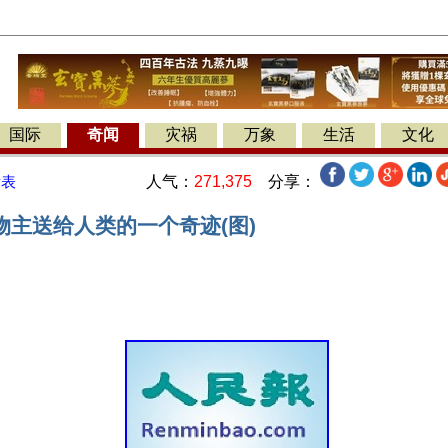
国际
奇闻
灾祸
万象
生活
文化
人气：
271,375
分享：
发表
物主送给人类的一个奇迹(图)