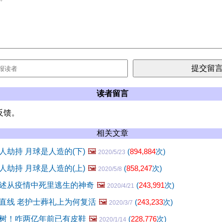
读者留言
反馈。
相关文章
人劫持 月球是人造的(下)
🖼️
(
894,884
次)
2020/5/23
人劫持 月球是人造的(上)
🖼️
(
858,247
次)
2020/5/8
述从疫情中死里逃生的神奇
🖼️
(
243,991
次)
2020/4/21
直线 老护士葬礼上为何复活
🖼️
(
243,233
次)
2020/3/7
树！咋两亿年前已有皮鞋
🖼️
(
228,776
次)
2020/1/14