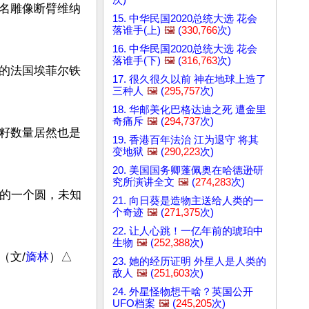
名雕像断臂维纳
15. 中华民国2020总统大选 花会
落谁手(上)
🖼️
(
330,766
次)
16. 中华民国2020总统大选 花会
落谁手(下)
🖼️
(
316,763
次)
的法国埃菲尔铁
17. 很久很久以前 神在地球上造了
三种人
🖼️
(
295,757
次)
18. 华邮美化巴格达迪之死 遭金里
奇痛斥
🖼️
(
294,737
次)
籽数量居然也是
19. 香港百年法治 江为退守 将其
变地狱
🖼️
(
290,223
次)
20. 美国国务卿蓬佩奥在哈德逊研
究所演讲全文
🖼️
(
274,283
次)
限的一个圆，未知
21. 向日葵是造物主送给人类的一
个奇迹
🖼️
(
271,375
次)
22. 让人心跳！一亿年前的琥珀中
生物
🖼️
(
252,388
次)
（文/
旖林
）△

23. 她的经历证明 外星人是人类的
敌人
🖼️
(
251,603
次)
24. 外星怪物想干啥？英国公开
UFO档案
🖼️
(
245,205
次)