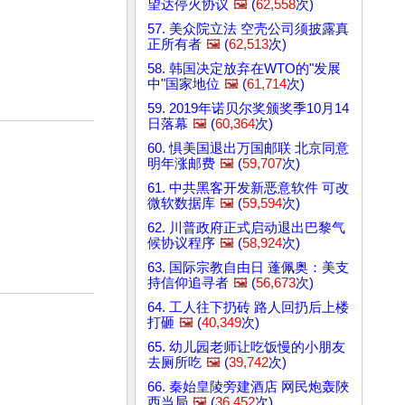
望达停火协议
🖼️
(
62,558
次)
57. 美众院立法 空壳公司须披露真
正所有者
🖼️
(
62,513
次)
58. 韩国决定放弃在WTO的"发展
中"国家地位
🖼️
(
61,714
次)
59. 2019年诺贝尔奖颁奖季10月14
日落幕
🖼️
(
60,364
次)
60. 惧美国退出万国邮联 北京同意
明年涨邮费
🖼️
(
59,707
次)
61. 中共黑客开发新恶意软件 可改
微软数据库
🖼️
(
59,594
次)
62. 川普政府正式启动退出巴黎气
候协议程序
🖼️
(
58,924
次)
63. 国际宗教自由日 蓬佩奥：美支
持信仰追寻者
🖼️
(
56,673
次)
64. 工人往下扔砖 路人回扔后上楼
打砸
🖼️
(
40,349
次)
65. 幼儿园老师让吃饭慢的小朋友
去厕所吃
🖼️
(
39,742
次)
66. 秦始皇陵旁建酒店 网民炮轰陜
西当局
🖼️
(
36,452
次)