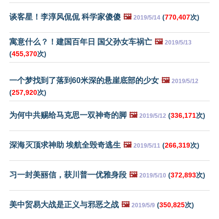
谈客星！李淳风侃侃 科学家傻傻
🖼️
(
770,407
次)
2019/5/14
寓意什么？！建国百年日 国父孙女车祸亡
🖼️
2019/5/13
(
455,370
次)
一个梦找到了落到60米深的悬崖底部的少女
🖼️
2019/5/12
(
257,920
次)
为何中共赐给马克思一双神奇的脚
🖼️
(
336,171
次)
2019/5/12
深海灭顶求神助 埃航全毁奇逃生
🖼️
(
266,319
次)
2019/5/11
习一封美丽信，获川普一优雅身段
🖼️
(
372,893
次)
2019/5/10
美中贸易大战是正义与邪恶之战
🖼️
(
350,825
次)
2019/5/9