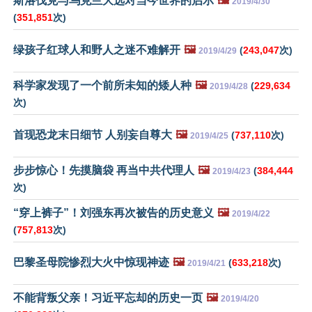
斯洛伐克与乌克兰大选对当今世界的启示
🖼️
2019/4/30
(
351,851
次)
绿孩子红球人和野人之迷不难解开
🖼️
(
243,047
次)
2019/4/29
科学家发现了一个前所未知的矮人种
🖼️
(
229,634
2019/4/28
次)
首现恐龙末日细节 人别妄自尊大
🖼️
(
737,110
次)
2019/4/25
步步惊心！先摸脑袋 再当中共代理人
🖼️
(
384,444
2019/4/23
次)
“穿上裤子”！刘强东再次被告的历史意义
🖼️
2019/4/22
(
757,813
次)
巴黎圣母院惨烈大火中惊现神迹
🖼️
(
633,218
次)
2019/4/21
不能背叛父亲！习近平忘却的历史一页
🖼️
2019/4/20