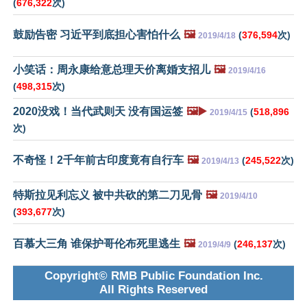
(
676,322
次)
鼓励告密 习近平到底担心害怕什么
🖼️
(
376,594
次)
2019/4/18
小笑话：周永康给意总理天价离婚支招儿
🖼️
2019/4/16
(
498,315
次)
2020没戏！当代武则天 没有国运签
🖼️▶️
(
518,896
2019/4/15
次)
不奇怪！2千年前古印度竟有自行车
🖼️
(
245,522
次)
2019/4/13
特斯拉见利忘义 被中共砍的第二刀见骨
🖼️
2019/4/10
(
393,677
次)
百慕大三角 谁保护哥伦布死里逃生
🖼️
(
246,137
次)
2019/4/9
Copyright© RMB Public Foundation Inc.
All Rights Reserved