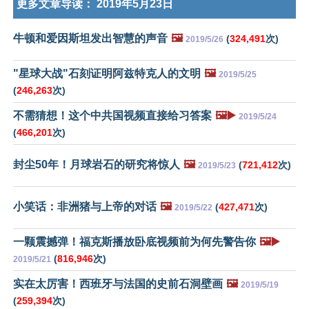
更多文章导读：
2019年5月23日
牛顿和爱因斯坦发出智慧的声音
🖼️
(
324,491
次)
2019/5/26
"星球大战"石刻证明阿兹特克人的文明
🖼️
2019/5/25
(
246,263
次)
不需猜想！这个中共国视频直接给习答案
🖼️▶️
2019/5/24
(
466,201
次)
封尘50年！月球岩石的研究将惊人
🖼️
(
721,412
次)
2019/5/23
小笑话：非洲猪与上帝的对话
🖼️
(
427,471
次)
2019/5/22
一颗震撼弹！福克斯播放卧底视频前为何先警告你
🖼️▶️
(
816,946
次)
2019/5/21
实在太厉害！西班牙与法国的史前石洞壁画
🖼️
2019/5/19
(
259,394
次)