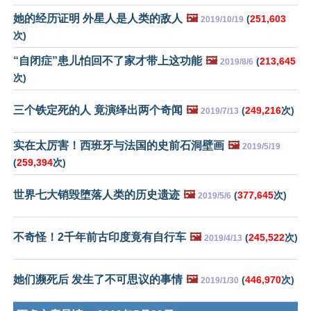
她的经历证明 外星人是人类的敌人
🖼️
(
251,603
2019/10/19
次)
“自闭症”患儿怕回不了家才带上这功能
🖼️
(
213,645
2019/8/6
次)
三个铁定死的人 竟演绎出两个奇闻
🖼️
(
249,216
次)
2019/7/13
实在太厉害！西班牙与法国的史前石洞壁画
🖼️
2019/5/19
(
259,394
次)
世界七大销毁堕落人类的历史遗迹
🖼️
(
377,645
次)
2019/5/6
不奇怪！2千年前古印度竟有自行车
🖼️
(
245,522
次)
2019/4/13
她们濒死后 发生了不可思议的事情
🖼️
(
446,970
次)
2019/1/30