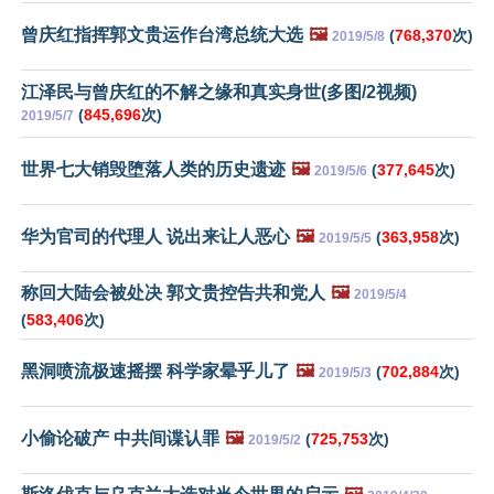
曾庆红指挥郭文贵运作台湾总统大选
🖼️
(
768,370
次)
2019/5/8
江泽民与曾庆红的不解之缘和真实身世(多图/2视频)
(
845,696
次)
2019/5/7
世界七大销毁堕落人类的历史遗迹
🖼️
(
377,645
次)
2019/5/6
华为官司的代理人 说出来让人恶心
🖼️
(
363,958
次)
2019/5/5
称回大陆会被处决 郭文贵控告共和党人
🖼️
2019/5/4
(
583,406
次)
黑洞喷流极速摇摆 科学家晕乎儿了
🖼️
(
702,884
次)
2019/5/3
小偷论破产 中共间谍认罪
🖼️
(
725,753
次)
2019/5/2