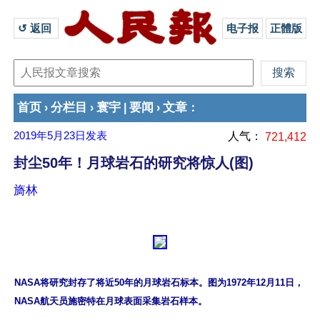
↺ 返回 
电子报
正體版
首页
分栏目
寰宇
要闻
文章
›
›
|
›
：
2019年5月23日
发表
人气：
721,412
封尘50年！月球岩石的研究将惊人(图)
旖林
NASA将研究封存了将近50年的月球岩石标本。图为1972年12月11日，
NASA航天员施密特在月球表面采集岩石样本。