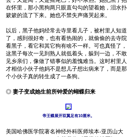
在怀里，那小黑狗两只眼直勾勾的望着她，泪水扑
簌簌的流了下来。她也不禁失声痛哭起来。

以后，黑子他妈经常去寺里看儿子，被村里人知道
了，感到很好奇，也有看热闹的，就偷偷的去寺院
看黑子，看它和其它狗有啥不一样。可也真怪了，
这黑子每次一见到熟人就低着头，躲到一边，不敢
见乡亲们，像做了错事似的羞愧难当。这时村里人
才相信小伙子他妈不是想儿子想出病来了，而是那
个小伙子真的转生成了一条狗。

◎ 
妻子变成她生前所钟爱的蝴蝶归来
帝王蝶展开双翼足有10厘米。
美国哈佛医学院著名神经外科医师埃本-亚历山大