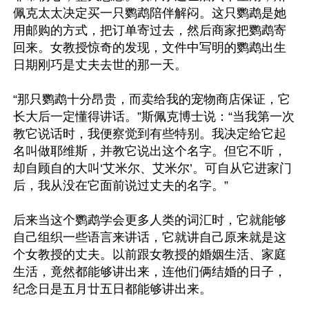
佩克太太决定买一只鹦鹉陪伴解闷。这只鹦鹉是她
用邮购的方式，把订单寄过去，然后商家把鹦鹉寄
回来。女教授惊奇的发现，文件中写明的鹦鹉出生
日期刚巧是丈夫去世的那一天。

“那只鹦鹉十分昂贵，而卖给我的宠物商店保证，它
长大后一定懂得讲话。”斯佩克博士说：“当我第一次
教它说话时，我便察觉到有些特别。我决定给它起
名叫做耶维斯，并教它说出这个名字。但它不听，
却自顾自的大叫‘艾米尔、艾米尔’。可自从它进家门
后，我从没在它面前说过丈夫的名字。”

后来当这个鹦鹉学会更多人类的词汇时，它就能够
自己组织一些语言来讲话，它就讲自己原来就是这
个女教授的丈夫。以前跟女教授的婚姻生活、家庭
生活，竟然都能够讲出来，连他们俩结婚的日子，
纪念日是五月廿五日都能够讲出来。
