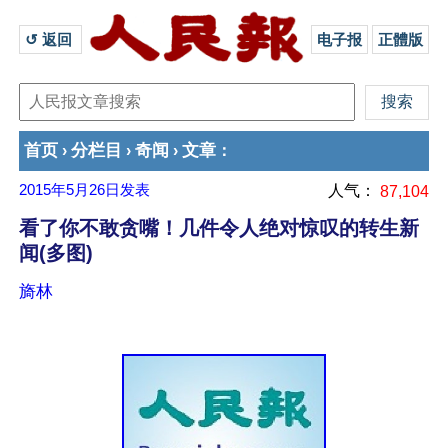
↺ 返回 
电子报
正體版
首页
分栏目
奇闻
文章
›
›
›
：
2015年5月26日
发表
人气：
87,104
看了你不敢贪嘴！几件令人绝对惊叹的转生新
闻(多图)
旖林