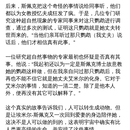
后来，斯佩克把这个奇怪的事情说给同事听，他们
都以为女教授忆夫成狂发了疯。于是，几位专门研
究这种超自然现象的专家同事来对这只鹦鹉进行调
查，通过多次的测试，证明这只鹦鹉就是她丈夫转
世而来的。“当他们亲耳听过那只鹦鹉（我丈夫）说
话后，他们才相信真有此事。”

一位研究超自然事物的专家最初也怀疑是否真有其
事。他说：“我起初还以为一定是斯佩克博士故意教
她的鹦鹉这样做，但在我亲自问过那只鹦鹉后，我
再也不能不信它就是她丈夫艾米尔的化身。它对于
艾米尔的事情，知道的一清二楚。除了是他本人
外，便再没有其它可以解释了。”

这个真实的故事告诉我们，人可以转生成动物。但
是让埃米尔-斯佩克又一次回到爱妻的身边陪伴她，
这决不是人可以做的到的，这表明宇宙中确实有比
人类更高级的生命，并安排了这件事情。
