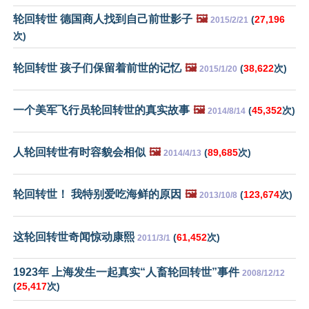
轮回转世 德国商人找到自己前世影子
🖼️
(
27,196
2015/2/21
次)
轮回转世 孩子们保留着前世的记忆
🖼️
(
38,622
次)
2015/1/20
一个美军飞行员轮回转世的真实故事
🖼️
(
45,352
次)
2014/8/14
人轮回转世有时容貌会相似
🖼️
(
89,685
次)
2014/4/13
轮回转世！ 我特别爱吃海鲜的原因
🖼️
(
123,674
次)
2013/10/8
这轮回转世奇闻惊动康熙
(
61,452
次)
2011/3/1
1923年 上海发生一起真实“人畜轮回转世”事件
2008/12/12
(
25,417
次)