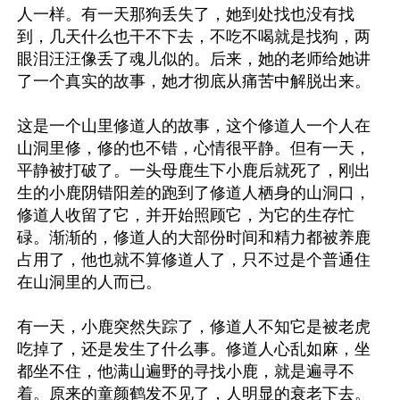
人一样。有一天那狗丢失了，她到处找也没有找
到，几天什么也干不下去，不吃不喝就是找狗，两
眼泪汪汪像丢了魂儿似的。后来，她的老师给她讲
了一个真实的故事，她才彻底从痛苦中解脱出来。

这是一个山里修道人的故事，这个修道人一个人在
山洞里修，修的也不错，心情很平静。但有一天，
平静被打破了。一头母鹿生下小鹿后就死了，刚出
生的小鹿阴错阳差的跑到了修道人栖身的山洞口，
修道人收留了它，并开始照顾它，为它的生存忙
碌。渐渐的，修道人的大部份时间和精力都被养鹿
占用了，他也就不算修道人了，只不过是个普通住
在山洞里的人而已。

有一天，小鹿突然失踪了，修道人不知它是被老虎
吃掉了，还是发生了什么事。修道人心乱如麻，坐
都坐不住，他满山遍野的寻找小鹿，就是遍寻不
着。原来的童颜鹤发不见了，人明显的衰老下去。