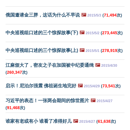
俄国邀请金三胖，这话为什么不早说
🖼️
(
71,494
次)
2015/5/3
中央巡视组口述的三个惊探故事(下)
🖼️
(
273,445
次)
2015/5/2
中央巡视组口述的三个惊探故事(上)
🖼️
(
278,919
次)
2015/5/1
江麻烦大了，密友之子在加国被中纪委通缉
🖼️
2015/4/30
(
260,347
次)
启示！尼泊尔强震 佛祖诞生地完好
🖼️
(
73,541
次)
2015/4/29
习近平的表态！一张两会期间的惊世图片
🖼️
2015/4/27
(
91,468
次)
谁家有老或有小 谁看了准得好儿
🖼️
(
61,638
次)
2015/4/27