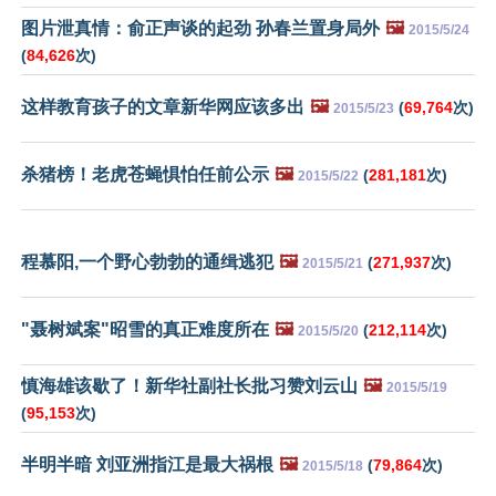
图片泄真情：俞正声谈的起劲 孙春兰置身局外
🖼️
2015/5/24
(
84,626
次)
这样教育孩子的文章新华网应该多出
🖼️
(
69,764
次)
2015/5/23
杀猪榜！老虎苍蝇惧怕任前公示
🖼️
(
281,181
次)
2015/5/22
程慕阳,一个野心勃勃的通缉逃犯
🖼️
(
271,937
次)
2015/5/21
"聂树斌案"昭雪的真正难度所在
🖼️
(
212,114
次)
2015/5/20
慎海雄该歇了！新华社副社长批习赞刘云山
🖼️
2015/5/19
(
95,153
次)
半明半暗 刘亚洲指江是最大祸根
🖼️
(
79,864
次)
2015/5/18