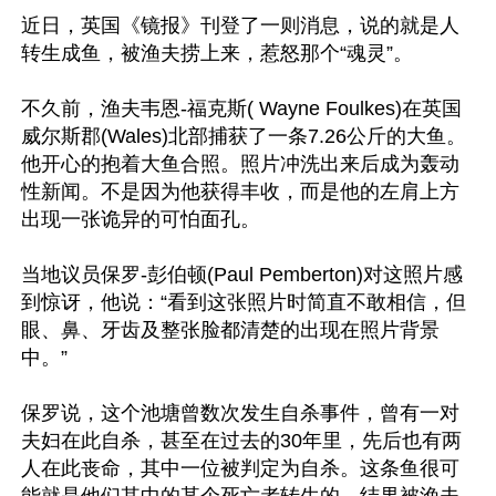
近日，英国《镜报》刊登了一则消息，说的就是人
转生成鱼，被渔夫捞上来，惹怒那个“魂灵”。

不久前，渔夫韦恩-福克斯( Wayne Foulkes)在英国
威尔斯郡(Wales)北部捕获了一条7.26公斤的大鱼。
他开心的抱着大鱼合照。照片冲洗出来后成为轰动
性新闻。不是因为他获得丰收，而是他的左肩上方
出现一张诡异的可怕面孔。 

当地议员保罗-彭伯顿(Paul Pemberton)对这照片感
到惊讶，他说：“看到这张照片时简直不敢相信，但
眼、鼻、牙齿及整张脸都清楚的出现在照片背景
中。”

保罗说，这个池塘曾数次发生自杀事件，曾有一对
夫妇在此自杀，甚至在过去的30年里，先后也有两
人在此丧命，其中一位被判定为自杀。这条鱼很可
能就是他们其中的某个死亡者转生的，结果被渔夫