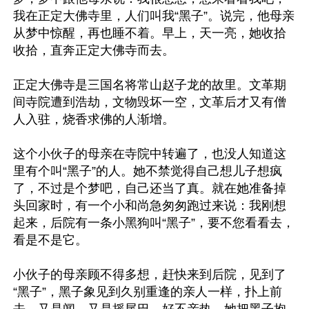
我在正定大佛寺里，人们叫我“黑子”。说完，他母亲
从梦中惊醒，再也睡不着。早上，天一亮，她收拾
收拾，直奔正定大佛寺而去。

正定大佛寺是三国名将常山赵子龙的故里。文革期
间寺院遭到浩劫，文物毁坏一空，文革后才又有僧
人入驻，烧香求佛的人渐增。

这个小伙子的母亲在寺院中转遍了，也没人知道这
里有个叫“黑子”的人。她不禁觉得自己想儿子想疯
了，不过是个梦吧，自己还当了真。就在她准备掉
头回家时，有一个小和尚急匆匆跑过来说：我刚想
起来，后院有一条小黑狗叫“黑子”，要不您看看去，
看是不是它。

小伙子的母亲顾不得多想，赶快来到后院，见到了
“黑子”，黑子象见到久别重逢的亲人一样，扑上前
去，又是闻，又是摇尾巴，好不亲热。她把黑子抱