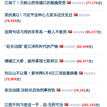
江抽了！王岐山把张德江的脸搧歪歪
🖼️
(
77,176
次)
2015/5/10
笑的真Q！习近平这种心儿里乐还没见过
🖼️
2015/5/9
(
78,443
次)
这两句话习用的非常高 一般人不敢用
🖼️
(
95,377
次)
2015/5/8
“处长治国”是江泽民时代的产物
🖼️
(
62,449
次)
2015/5/7
继镇江大桥，扬州喜现七彩祥云
🖼️
(
66,477
次)
2015/5/6
刘云山不让看！新华网5月4日三消息塞病毒
🖼️
2015/5/5
(
72,809
次)
依法治国 法轮功启动刑事控告
🖼️
(
76,151
次)
2015/5/4
江想不到习使这一手，说:无药可治
🖼️
(
282,153
次)
2015/5/4