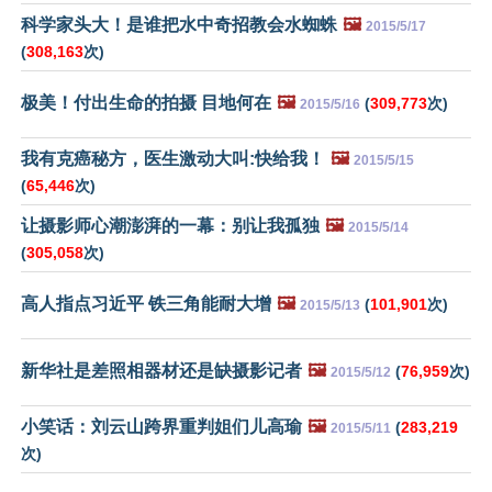
科学家头大！是谁把水中奇招教会水蜘蛛
🖼️
2015/5/17
(
308,163
次)
极美！付出生命的拍摄 目地何在
🖼️
(
309,773
次)
2015/5/16
我有克癌秘方，医生激动大叫:快给我！
🖼️
2015/5/15
(
65,446
次)
让摄影师心潮澎湃的一幕：别让我孤独
🖼️
2015/5/14
(
305,058
次)
高人指点习近平 铁三角能耐大增
🖼️
(
101,901
次)
2015/5/13
新华社是差照相器材还是缺摄影记者
🖼️
(
76,959
次)
2015/5/12
小笑话：刘云山跨界重判姐们儿高瑜
🖼️
(
283,219
2015/5/11
次)