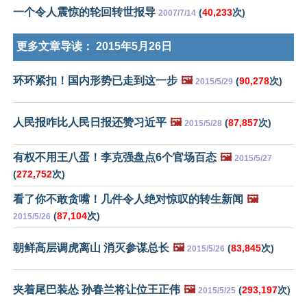
一个令人震惊的轮回转世报导
(
40,233
次)
2007/7/14
更多文章导读：
2015年5月26日
环环紧扣！国内形势已走到这一步
🖼️
(
90,278
次)
2015/5/29
人民报咋比人民日报还赞习近平
🖼️
(
87,857
次)
2015/5/28
有权不用王八蛋！李克强盘点6个官场百态
🖼️
2015/5/27
(
272,752
次)
看了你不敢贪嘴！几件令人绝对惊叹的转生新闻
🖼️
(
87,104
次)
2015/5/26
朝鲜高层调虎离山 消灭参谋总长
🖼️
(
83,845
次)
2015/5/26
夹着尾巴装怂 孙春兰将让位王正伟
🖼️
(
293,197
次)
2015/5/25