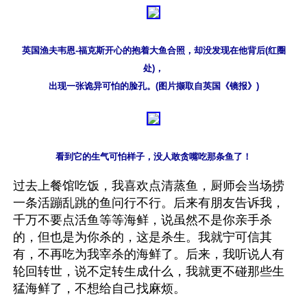
英国渔夫韦恩-福克斯开心的抱着大鱼合照，却没发现在他背后(红圈
处)，

出现一张诡异可怕的脸孔。(图片撷取自英国《镜报》)
看到它的生气可怕样子，没人敢贪嘴吃那条鱼了！
过去上餐馆吃饭，我喜欢点清蒸鱼，厨师会当场捞
一条活蹦乱跳的鱼问行不行。后来有朋友告诉我，
千万不要点活鱼等等海鲜，说虽然不是你亲手杀
的，但也是为你杀的，这是杀生。我就宁可信其
有，不再吃为我宰杀的海鲜了。后来，我听说人有
轮回转世，说不定转生成什么，我就更不碰那些生
猛海鲜了，不想给自己找麻烦。
