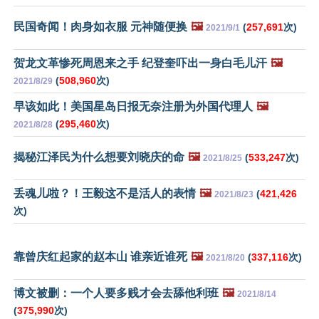
民国奇闻！肉身如衣服 元神随便换
🖼️
(
257,691
次)
2021/9/1
贺龙文革惨死周恩来之手 纪登奎吓出一身白毛儿汗
🖼️
(
508,960
次)
2021/8/29
早该如此！美国星岛日报无奈注册为外国代理人
🖼️
(
295,460
次)
2021/8/28
揭秘江泽民为什么想要刘晓庆的命
🖼️
(
533,247
次)
2021/8/25
丢魂儿啦？！王毅这不是活人的表情
🖼️
(
421,426
2021/8/23
次)
靠曾庆红起家的赵本山 谁亲近谁死
🖼️
(
337,116
次)
2021/8/20
博文被删：一个人要多贱才会去舔他利班
🖼️
2021/8/14
(
375,990
次)