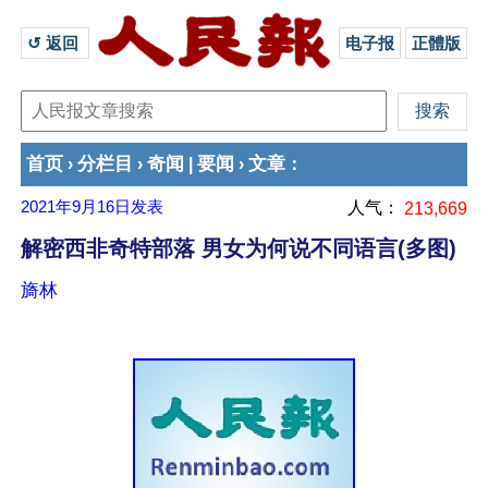
↺ 返回 
电子报
正體版
首页
分栏目
奇闻
要闻
文章
›
›
|
›
：
2021年9月16日
发表
人气：
213,669
解密西非奇特部落 男女为何说不同语言(多图)
旖林