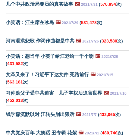
几个中共政治局要员的真实故事
🖼️
(
570,694
次)
2021/7/31
小笑话：江主席在冰岛
🖼️
(
531,478
次)
2021/7/29
河南泄洪悲歌 作词作曲都是中共
🖼️
(
323,580
次)
2021/7/26
小笑话：想当年 小英子给江老蛤一千个吻
🖼️
2021/7/20
(
431,582
次)
文革又来了！习近平下达文件 死路前行
🖼️
2021/7/15
(
563,181
次)
习仲勋父子受中共迫害 儿子掌权后迫害世界
🖼️
2021/7/10
(
452,013
次)
钱学森沉默以对 江转头崩出狠话
🖼️
(
432,065
次)
2021/7/7
中共党庆百年 大笑话 丑专辑 花絮
🖼️
(
480,746
次)
2021/7/1