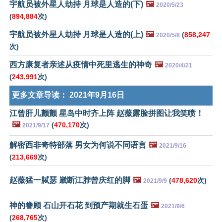
宇航员被外星人劫持 月球是人造的(下)
🖼️
2020/5/23
(
894,884
次)
宇航员被外星人劫持 月球是人造的(上)
🖼️
(
858,247
2020/5/8
次)
西方康复者亲述从疫情中死里逃生的神奇
🖼️
2020/4/21
(
243,991
次)
更多文章导读：
2021年9月16日
江曾肝儿颤颤 星岛中时齐上阵 赵薇露脸拼图让我笑喷！
🖼️
(
470,170
次)
2021/9/17
解密西非奇特部落 男女为何说不同语言
🖼️
2021/9/16
(
213,669
次)
赵薇猛一脦瑟 崴断江脖曾庆红的脚
🖼️
(
478,620
次)
2021/9/9
神的眷顾 石山开石花 到预产期就生石蛋
🖼️
2021/9/6
(
268,765
次)