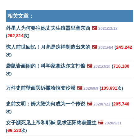
相关文章：
外星人为何要往她丈夫生殖器里塞东西
🖼️
2021/12/12
(
292,814
次)
惊人前世回忆！月亮是这样制造出来的
🖼️
(
245,242
2021/4/4
次)
袋鼠岩画闹的！科学家拿达尔文打镲
🖼️
(
716,180
2021/3/10
次)
万件史前壁画哭诉撒哈拉变沙漠
🖼️
(
199,691
次)
2020/9/9
史前文明：姆大陆为何成为一个传说
🖼️
(
205,740
2020/7/22
次)
女子濒死见上帝和耶稣 恳求还阳终获重生
🖼️
2020/5/31
(
66,533
次)