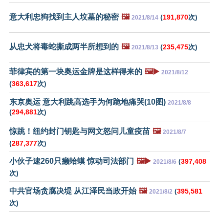
意大利忠狗找到主人坟墓的秘密
🖼️
(
191,870
次)
2021/8/14
从忠犬将毒蛇撕成两半所想到的
🖼️
(
235,475
次)
2021/8/13
菲律宾的第一块奥运金牌是这样得来的
🖼️▶️
2021/8/12
(
363,617
次)
东京奥运 意大利跳高选手为何跪地痛哭(10图)
2021/8/8
(
294,881
次)
惊跳！纽约封门钥匙与网文怒问儿童疫苗
🖼️
2021/8/7
(
287,377
次)
小伙子逮260只癞蛤蟆 惊动司法部门
🖼️▶️
(
397,408
2021/8/6
次)
中共官场贪腐决堤 从江泽民当政开始
🖼️
(
395,581
2021/8/2
次)