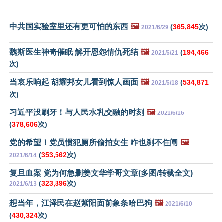
中共国实验室里还有更可怕的东西
🖼️
(
365,845
次)
2021/6/29
魏斯医生神奇催眠 解开恩怨情仇死结
🖼️
(
194,466
2021/6/21
次)
当哀乐响起 胡耀邦女儿看到惊人画面
🖼️
(
534,871
2021/6/18
次)
习近平没刷牙！与人民水乳交融的时刻
🖼️
2021/6/16
(
378,606
次)
党的希望！党员惯犯厕所偷拍女生 咋也刹不住闸
🖼️
(
353,562
次)
2021/6/14
复旦血案 党为何急删姜文华学哥文章(多图/转载全文)
(
323,896
次)
2021/6/13
想当年，江泽民在赵紫阳面前象条哈巴狗
🖼️
2021/6/10
(
430,324
次)