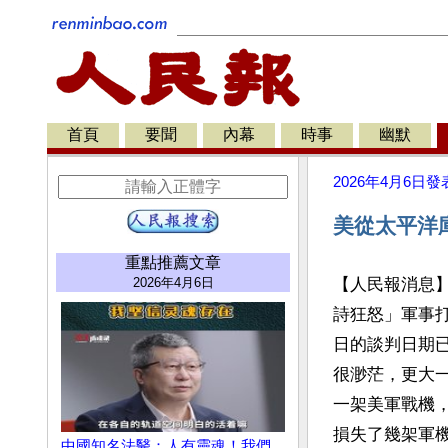
首頁
要聞
內幕
時事
幽默
2026年4月6日
發
美從太平洋
重點推薦文章
2026年4月6日
【人民報消息
詩狂怒」軍事
日的談判日期
很渺茫，更大
一架美軍戰機
損失了幾架軍
中國知名法醫：人有靈魂！我們