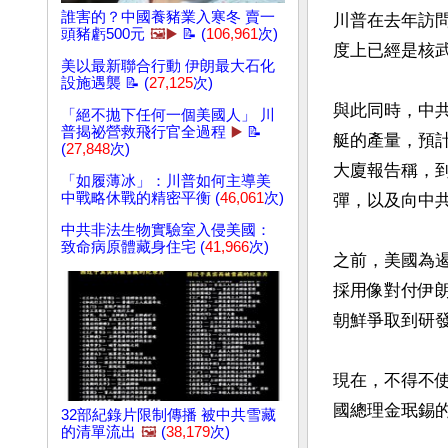
誰害的？中國養豬業入寒冬 賣一
川普在去年訪
頭豬虧500元
🖼️▶️
📝 (
106,961
次)
度上已經是核武
美以最新聯合行動 伊朗最大石化
設施遇襲 📝 (
27,125
次)
與此同時，中
「絕不拋下任何一個美國人」 川
普揭祕營救飛行官全過程
▶️
📝
艇的產量，預
(
27,848
次)
大廈報告稱，到
「如履薄冰」：川普如何主導美
中戰略休戰的精密平衡 (
46,061
次)
彈，以及向中共
中共非法生物實驗室入侵美國：
致命病原體藏身住宅 (
41,966
次)
之前，美國為
採用像對付伊
朝鮮爭取到研發
現在，不得不使
國總理金珉錫
32部紀錄片限制傳播 被中共雪藏
的清單流出
🖼️
(
38,179
次)