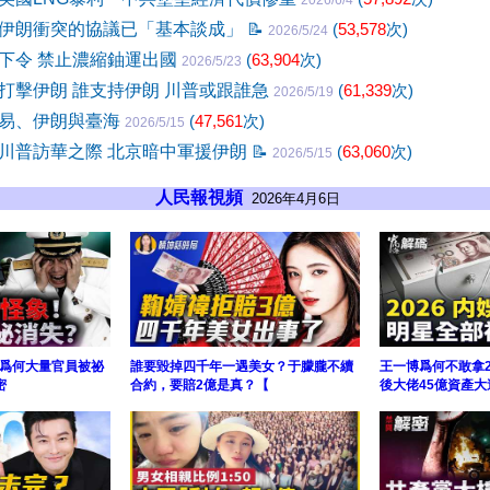
2026/6/4
伊朗衝突的協議已「基本談成」
📝
(
53,578
次)
2026/5/24
下令 禁止濃縮鈾運出國
(
63,904
次)
2026/5/23
打擊伊朗 誰支持伊朗 川普或跟誰急
(
61,339
次)
2026/5/19
易、伊朗與臺海
(
47,561
次)
2026/5/15
川普訪華之際 北京暗中軍援伊朗
📝
(
63,060
次)
2026/5/15
人民報視頻
2026年4月6日
爲何大量官員被祕
誰要毀掉四千年一遇美女？于朦朧不續
王一博爲何不敢拿2
密
合約，要賠2億是真？【
後大佬45億資產大