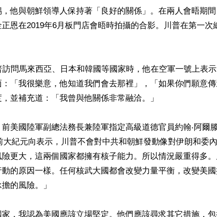
錫，他與朝鮮領導人保持著「良好的關係」。在兩人會晤期間
正恩在2019年6月板門店會晤時拍攝的合影。川普在第一次


川普訪問馬來西亞、日本和韓國等國家時，他在空軍一號上表
面：「我很樂意，他知道我們會去那裡」，「如果你們願意傳
，並補充道：「我曾與他關係非常融洽。」

前美國陸軍副總法務長兼陸軍指定高級道德官員約翰‧阿爾滕伯格
rg）日前大紀元向表示，川普不會對中共和朝鮮發動像對伊朗和委
風險更大，這兩個國家都擁有核子能力。所以情況嚴重得多。
行動的原因一樣。任何核武大國都會改變力量平衡，改變美國
擔的風險。」

國家，我認為美國應該立場堅定。他們應該尋求其它措施，包