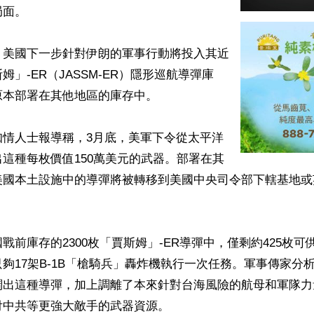
面。

，美國下一步針對伊朗的軍事行動將投入其近
姆」-ER（JASSM-ER）隱形巡航導彈庫
本部署在其他地區的庫存中。

知情人士報導稱，3月底，美軍下令從太平洋
這種每枚價值150萬美元的武器。部署在其
美國本土設施中的導彈將被轉移到美國中央司令部下轄基地或
戰前庫存的2300枚「賈斯姆」-ER導彈中，僅剩約425枚
夠17架B-1B「槍騎兵」轟炸機執行一次任務。軍事傳家分
調出這種導彈，加上調離了本來針對台海風險的航母和軍隊力
中共等更強大敵手的武器資源。
