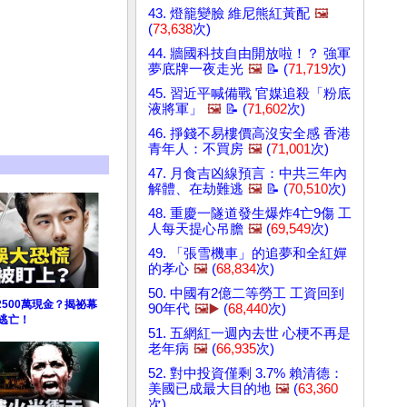
43. 燈籠變臉 維尼熊紅黃配
🖼️
(
73,638
次)
44. 牆國科技自由開放啦！？ 強軍
夢底牌一夜走光
🖼️
📝 (
71,719
次)
45. 習近平喊備戰 官媒追殺「粉底
液將軍」
🖼️
📝 (
71,602
次)
46. 掙錢不易樓價高沒安全感 香港
青年人：不買房
🖼️
(
71,001
次)
47. 月食吉凶線預言：中共三年內
解體、在劫難逃
🖼️
📝 (
70,510
次)
48. 重慶一隧道發生爆炸4亡9傷 工
人每天提心吊膽
🖼️
(
69,549
次)
49. 「張雪機車」的追夢和全紅嬋
的孝心
🖼️
(
68,834
次)
50. 中國有2億二等勞工 工資回到
500萬現金？揭祕幕
90年代
🖼️▶️
(
68,440
次)
逃亡！
51. 五網紅一週內去世 心梗不再是
老年病
🖼️
(
66,935
次)
52. 對中投資僅剩 3.7% 賴清德：
美國已成最大目的地
🖼️
(
63,360
次)