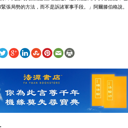
和緊張局勢的方法，而不是訴諸軍事手段。」阿爾滕伯格說。

ww.renminbao.com/rmb/articles/2026/4/6/94757b.html
: