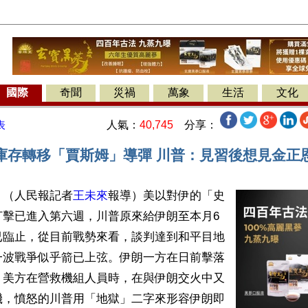
國際
奇聞
災禍
萬象
生活
文化
人氣：
40,745
分享：
表
庫存轉移「賈斯姆」導彈 川普：見習後想見金正
】（人民報記者
王未來
報導）美以對伊的「史
打擊已進入第六週，川普原來給伊朗至本月6
已臨止，從目前戰勢來看，談判達到和平目地
一波戰爭似乎箭已上弦。伊朗一方在日前擊落
，美方在營救機組人員時，在與伊朗交火中又
機，憤怒的川普用「地獄」二字來形容伊朗即