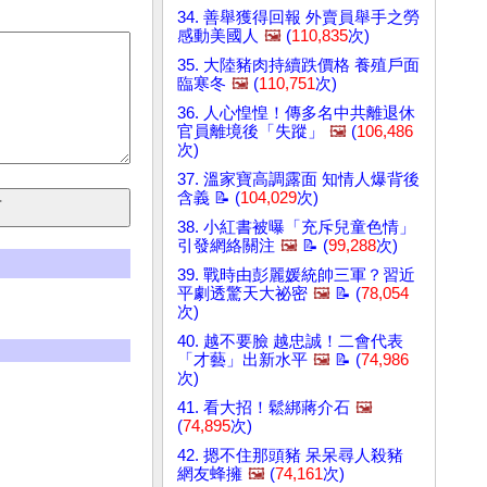
34. 善舉獲得回報 外賣員舉手之勞
感動美國人
🖼️
(
110,835
次)
35. 大陸豬肉持續跌價格 養殖戶面
臨寒冬
🖼️
(
110,751
次)
36. 人心惶惶！傳多名中共離退休
官員離境後「失蹤」
🖼️
(
106,486
次)
37. 溫家寶高調露面 知情人爆背後
含義 📝 (
104,029
次)
38. 小紅書被曝「充斥兒童色情」
引發網絡關注
🖼️
📝 (
99,288
次)
39. 戰時由彭麗媛統帥三軍？習近
平劇透驚天大祕密
🖼️
📝 (
78,054
次)
40. 越不要臉 越忠誠！二會代表
「才藝」出新水平
🖼️
📝 (
74,986
次)
41. 看大招！鬆綁蔣介石
🖼️
(
74,895
次)
42. 摁不住那頭豬 呆呆尋人殺豬
網友蜂擁
🖼️
(
74,161
次)