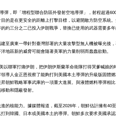
R導彈，即「增程型聯合防區外發射空地導彈」，射程超過600英里
計目的是在更安全的距離上打擊目標，以避開敵方防空系統。
存的約三分之二已投入伊朗戰爭，替換已使用的武器需要多年的
福建至廣東一帶針對臺灣部署的大量攻擊型無人機被曝光後，
平洋地區新的威脅可能會隨著美軍的力量削弱而蠢蠢欲動。

在美以聯軍打痛伊朗，把伊朗伊斯蘭革命衛隊打得哭爹喊娘的
鮮領導人金正恩視察了能夠打到美國本土導彈的升級版固體燃
提昇朝鮮戰略軍事武庫的一項重大進展。與液體燃料導彈相比
移動和隱蔽發射。

進的核能力。據媒體報道，截至2026年，朝鮮估計擁有40至
以打到韓國、日本或美國本土的導彈。朝鮮多次要求美國承認