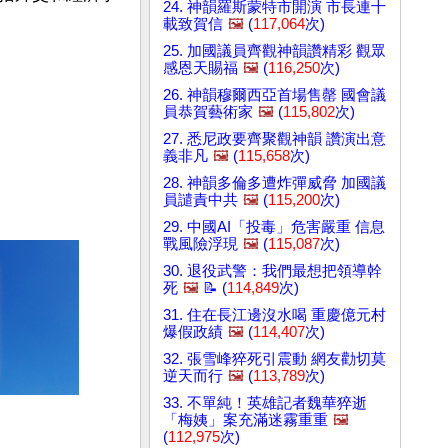
24. 神韻羅斯蒙特市開演 市長連十
載致賀信
🖼️
(
117,064
次)
25. 加國議員齊觀神韻讚精彩 觀眾
感恩天賜福
🖼️
(
116,250
次)
26. 神韻穆爾西亞首場售罄 國會議
員恭賀藝術家
🖼️
(
115,802
次)
27. 悉尼政要齊聚觀神韻 讚演出意
義非凡
🖼️
(
115,658
次)
28. 神韻多倫多遭炸彈威脅 加國議
員譴責中共
🖼️
(
115,200
次)
29. 中國AI「投毒」危害嚴重 信息
戰風險浮現
🖼️
(
115,087
次)
30. 退役武警：我們最想把領導幹
死
🖼️
📝 (
114,849
次)
31. 住在長江邊沒水喝 重慶億元村
爆假政績
🖼️
(
114,407
次)
32. 張雪峰猝死引震動 網友勸切莫
逆天而行
🖼️
(
113,789
次)
33. 不單純！英雄記者魏華猝逝
「梅姨」案充滿迷霧重重
🖼️
(
112,975
次)