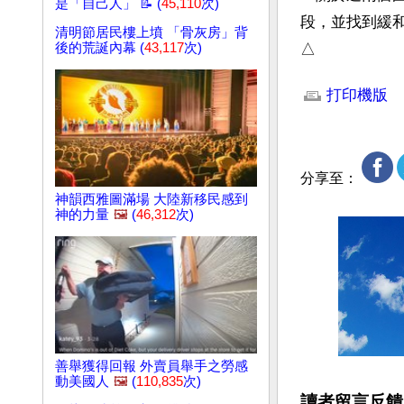
是「自己人」 📝 (
45,110
次)
段，並找到緩
清明節居民樓上墳 「骨灰房」背
後的荒誕內幕 (
43,117
次)
△
文章網址: http://w
打印機版
分享至：
神韻西雅圖滿場 大陸新移民感到
神的力量
🖼️
(
46,312
次)
善舉獲得回報 外賣員舉手之勞感
動美國人
🖼️
(
110,835
次)
讀者留言反饋