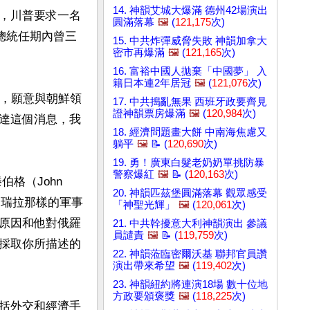
14. 神韻艾城大爆滿 德州42場演出
，川普要求一名
圓滿落幕
🖼️
(
121,175
次)
總統任期內曾三
15. 中共炸彈威脅失敗 神韻加拿大
密市再爆滿
🖼️
(
121,165
次)
16. 富裕中國人拋棄「中國夢」 入
籍日本連2年居冠
🖼️
(
121,076
次)
示，願意與朝鮮領
17. 中共搗亂無果 西班牙政要齊見
證神韻票房爆滿
🖼️
(
120,984
次)
達這個消息，我
18. 經濟問題畫大餅 中南海焦慮又
躺平
🖼️
📝 (
120,690
次)
19. 勇！廣東白髮老奶奶單挑防暴
警察爆紅
🖼️
📝 (
120,163
次)
（John 
20. 神韻匹茲堡圓滿落幕 觀眾感受
內瑞拉那樣的軍事
「神聖光輝」
🖼️
(
120,061
次)
原因和他對俄羅
21. 中共幹擾意大利神韻演出 參議
員譴責
🖼️
📝 (
119,759
次)
採取你所描述的
22. 神韻蒞臨密爾沃基 聯邦官員讚
演出帶來希望
🖼️
(
119,402
次)
23. 神韻紐約將連演18場 數十位地
方政要頒褒獎
🖼️
(
118,225
次)
括外交和經濟手