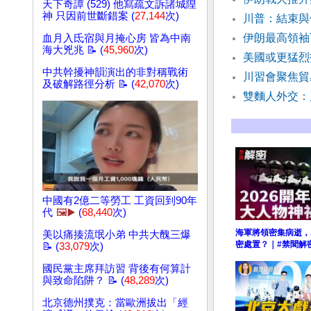
天下奇譚 (529) 他寫疏文訴諸城隍
神 只因前世斷錯案 (
27,144
次)
川普：結束與
伊朗最高領袖
血月入氐宿與月掩心房 皆為中南
海大兇兆 📝 (
45,960
次)
美國或更猛烈
中共幹擾神韻演出的非對稱戰術
川習會聚焦貿
及破解路徑分析 📝 (
42,070
次)
雙麵人外交：
中國有2億二等勞工 工資回到90年
代
🖼️▶️
(
68,440
次)
海軍將領密集病逝，
美以痛揍流氓小弟 中共大醜三爆
密處置？｜#禁聞解
📝 (
33,079
次)
國民黨主席拜訪習 背後有何算計
與致命陷阱？ 📝 (
48,289
次)
北京德州撲克：當歐洲拔出「經