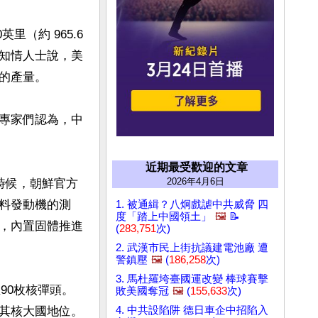
（約 965.6
知情人士說，美
產量。

專家們認為，中
近期最受歡迎的文章
2026年4月6日
時候，朝鮮官方
料發動機的測
1. 被通緝？八炯戲謔中共威脅 四
度「踏上中國領土」
🖼️
📝
，內置固體推進
(
283,751
次)
2. 武漢市民上街抗議建電池廠 遭
警鎮壓
🖼️
(
186,258
次)
3. 馬杜羅垮臺國運改變 棒球賽擊
90枚核彈頭。
敗美國奪冠
🖼️
(
155,633
次)
其核大國地位。
4. 中共設陷阱 德日車企中招陷入