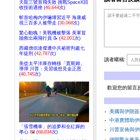
天龍三號首飛失敗 挑戰SpaceX回
收技術遇挫 (
40,644
次)
斬首哈梅內伊嚇壞習近平 海康威
視三百多人被帶走 (
30,068
次)
驚心動魄！美戰機被擊落 美軍冒
險救出兩飛行員 📝 (
42,001
次)
西藏僧侶達傑遭中共祕密判處七
年徒刑 (
42,787
次)
讀者暱稱:
美從太平洋庫存轉移「賈斯姆」
導彈 川普：見習後想見金正恩
(
40,745
次)
歡迎您的留言
美國與伊朗簽
中港實體助伊
「張雪機車」的追夢和全紅嬋的
川普宣佈與伊
孝心
🖼️
(
68,834
次)
伊朗戰火推升