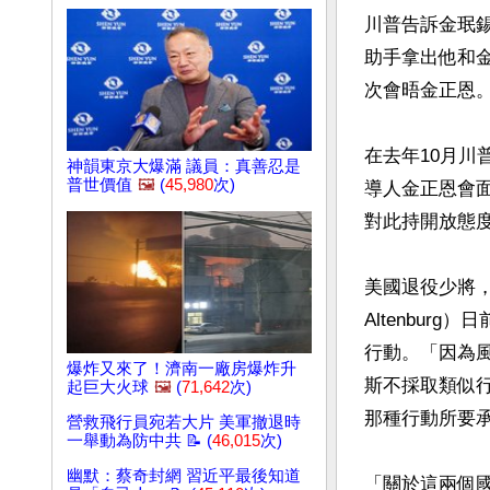
川普告訴金珉
助手拿出他和金
次會晤金正恩。
在去年10月
神韻東京大爆滿 議員：真善忍是
普世價值
🖼️
(
45,980
次)
導人金正恩會
對此持開放態度
美國退役少將，
Altenbu
行動。「因為
爆炸又來了！濟南一廠房爆炸升
斯不採取類似
起巨大火球
🖼️
(
71,642
次)
那種行動所要承
營救飛行員宛若大片 美軍撤退時
一舉動為防中共 📝 (
46,015
次)
幽默：蔡奇封網 習近平最後知道
「關於這兩個