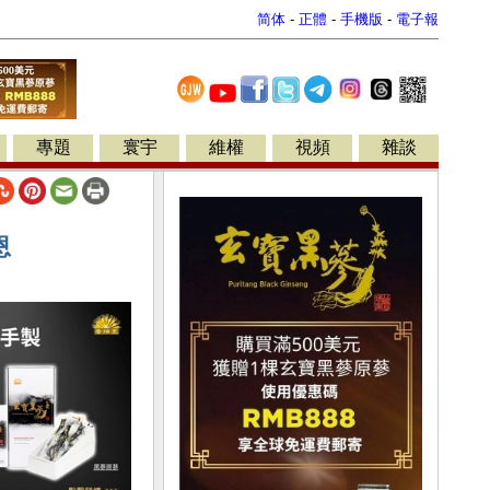
简体
-
正體
-
手機版
-
電子報
專題
寰宇
維權
視頻
雜談
恩