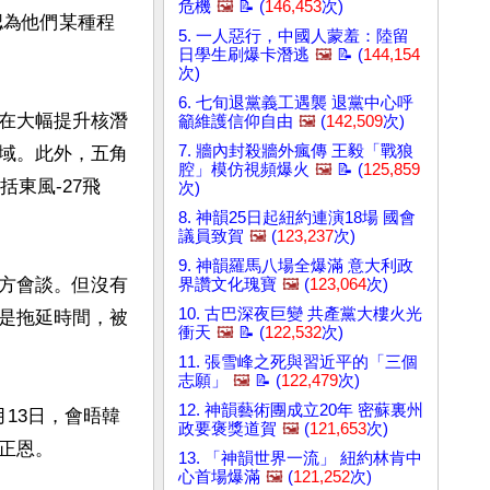
危機
🖼️
📝 (
146,453
次)
認為他們某種程
5. 一人惡行，中國人蒙羞：陸留
日學生刷爆卡潛逃
🖼️
📝 (
144,154
次)
6. 七旬退黨義工遇襲 退黨中心呼
在大幅提升核潛
籲維護信仰自由
🖼️
(
142,509
次)
7. 牆內封殺牆外瘋傳 王毅「戰狼
域。此外，五角
腔」模仿視頻爆火
🖼️
📝 (
125,859
東風-27飛
次)
8. 神韻25日起紐約連演18場 國會
議員致賀
🖼️
(
123,237
次)
9. 神韻羅馬八場全爆滿 意大利政
方會談。但沒有
界讚文化瑰寶
🖼️
(
123,064
次)
10. 古巴深夜巨變 共產黨大樓火光
是拖延時間，被
衝天
🖼️
📝 (
122,532
次)
11. 張雪峰之死與習近平的「三個
志願」
🖼️
📝 (
122,479
次)
12. 神韻藝術團成立20年 密蘇裏州
13日，會晤韓
政要褒獎道賀
🖼️
(
121,653
次)
恩。

13. 「神韻世界一流」 紐約林肯中
心首場爆滿
🖼️
(
121,252
次)