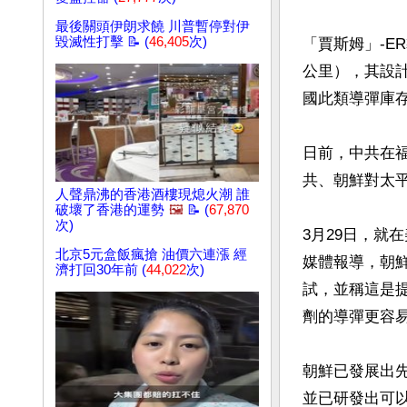
最後關頭伊朗求饒 川普暫停對伊
毀滅性打擊 📝 (
46,405
次)
「賈斯姆」-E
公里），其設
國此類導彈庫
日前，中共在
共、朝鮮對太
人聲鼎沸的香港酒樓現熄火潮 誰
破壞了香港的運勢
🖼️
📝 (
67,870
次)
3月29日，就
北京5元盒飯瘋搶 油價六連漲 經
媒體報導，朝
濟打回30年前 (
44,022
次)
試，並稱這是
劑的導彈更容易
朝鮮已發展出先
並已研發出可