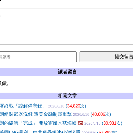
讀者留言
反饋。
相關文章
署終戰「諒解備忘錄」
(
34,820
次)
2026/6/18
朗組裝武器洗錢 遭美金融制裁重擊
(
40,606
次)
2026/6/16
朗的協議「完成」 開放霍爾木茲海峽
🖼️
(
39,931
次)
2026/6/15
美國LNG暴利 中共堡壘經濟代價慘重
(
57,892
次)