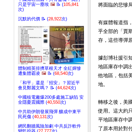
只是宇宙一塵埃
🖼️
📝 (
105,841
將面臨的悲慘局
次)
沉默的代價 📝 (
28,922
次)
有媒體報道指
乎全部的「賈斯
存，這些導彈原
據彭博社援引
地區庫存中調出
體制精英排擠草根天才 全紅嬋慘
遭集體霸凌
🖼️
📝 (
68,540
次)
他地區，包括
「和平」還是「招安」？習近平
地。

會見鄭麗文嗎？ 📝 (
44,624
次)
中國核電廠爆200多處施工缺陷 安
轉移之後，美國
全隱憂震國際 (
40,550
次)
使用。這大約只
中共助伊朗發展飛彈 釀成中東平
民死傷 (
40,131
次)
平地區庫存中
網民翻牆風險加劇 中共反詐軟件
了原本用於對付
變監控器 (
27,777
次)