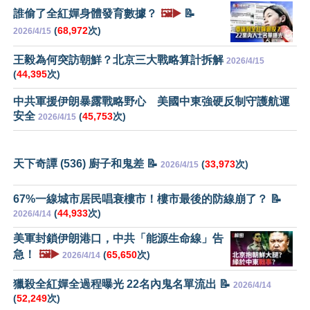
誰偷了全紅嬋身體發育數據？
🖼️▶️
📝
(
68,972
次)
2026/4/15
王毅為何突訪朝鮮？北京三大戰略算計拆解
2026/4/15
(
44,395
次)
中共軍援伊朗暴露戰略野心 美國中東強硬反制守護航運
安全
(
45,753
次)
2026/4/15
天下奇譚 (536) 廚子和鬼差 📝
(
33,973
次)
2026/4/15
67%一線城市居民唱衰樓市！樓市最後的防線崩了？ 📝
(
44,933
次)
2026/4/14
美軍封鎖伊朗港口，中共「能源生命線」告
急！
🖼️▶️
(
65,650
次)
2026/4/14
獵殺全紅嬋全過程曝光 22名內鬼名單流出 📝
2026/4/14
(
52,249
次)