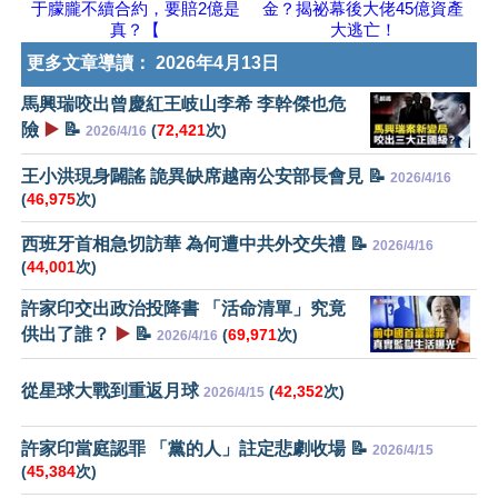
于朦朧不續合約，要賠2億是
金？揭祕幕後大佬45億資產
真？【
大逃亡！
更多文章導讀：
2026年4月13日
馬興瑞咬出曾慶紅王岐山李希 李幹傑也危
險
▶️
📝
(
72,421
次)
2026/4/16
王小洪現身闢謠 詭異缺席越南公安部長會見 📝
2026/4/16
(
46,975
次)
西班牙首相急切訪華 為何遭中共外交失禮 📝
2026/4/16
(
44,001
次)
許家印交出政治投降書 「活命清單」究竟
供出了誰？
▶️
📝
(
69,971
次)
2026/4/16
從星球大戰到重返月球
(
42,352
次)
2026/4/15
許家印當庭認罪 「黨的人」註定悲劇收場 📝
2026/4/15
(
45,384
次)