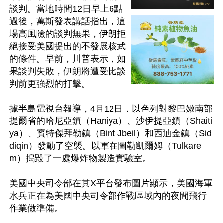
談判。當地時間12日早上6點
過後，萬斯發表講話指出，這
場高風險的談判無果，伊朗拒
絕接受美國提出的不發展核武
的條件。早前，川普表示，如
果談判失敗，伊朗將遭受比談
判前更強烈的打擊。

據半島電視台報導，4月12日，以色列對黎巴嫩南部
提爾省的哈尼亞鎮（Haniya）、沙伊提亞鎮（Shaiti
ya）、賓特傑拜勒鎮（Bint Jbeil）和西迪金鎮（Sid
diqin）發動了空襲。以軍在圖勒凱爾姆（Tulkare
m）搗毀了一處爆炸物製造實驗室。

美國中央司令部在其X平台發布圖片顯示，美國海軍
水兵正在為美國中央司令部作戰區域內的夜間飛行
作業做準備。
