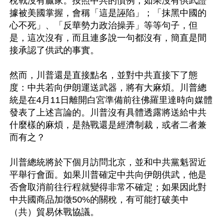
稅戰沒有贏家。按照中共的慣例，如果沒有供武證
據被美國掌握，會稱「這是誣陷」；「抹黑中國的
心不死」、「反華勢力政治操弄」等等句子，但
是，這次沒有，而且連多說一句都沒有，簡直是間
接承認了供武的事實。

然而，川普還是直接點名，並對中共直接下了態
度：中共若向伊朗運送武器，將有大麻煩。川普總
統是在4月11日離開白宮準備前往佛羅里達時向媒體
發表了上述言論的。川普沒有具體透露將送給中共
什麼樣的麻煩，是熱戰還是經濟制裁，或者二者兼
而有之？

川普總統將於下個月訪問北京，並和中共黨魁習近
平舉行會面。如果川普確定中共向伊朗供武，他是
否會取消前往行程就變得非常不確定；如果因此對
中共國商品加徵50%的關稅，有可能打破美中
（共）貿易休戰協議。
