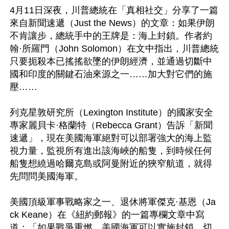
4月11日深夜，川普總統在「真相社交」分享了一篇
來自新聞速遞（Just the News）的文章：如果伊朗
不肯讓步，總統手中的王牌是：海上封鎖。作者約
翰·所羅門（John Solomon）在文中指出，川普總統
只要扼殺本已搖搖欲墜的伊朗經濟，並通過切斷中
國和印度的關鍵石油來源之一……加大對它們的施
壓……

列克星敦研究所（Lexington Institute）的國家安全
專家麗貝卡·格蘭特（Rebecca Grant）告訴「新聞
速遞」，現在美國海軍絕對可以部署強大的海上監
視力量，監視所有進出該海峽的船隻，到時候任何
船隻想繞過哈爾克島或阿曼附近的狹窄航道，就得
先問問美國海軍。

美國頂級軍事戰略家之一、退休將軍傑克·基恩（Ja
ck Keane）在《紐約郵報》的一篇專欄文章中寫
道：「如果戰爭重燃，美國海軍可以實施封鎖，切