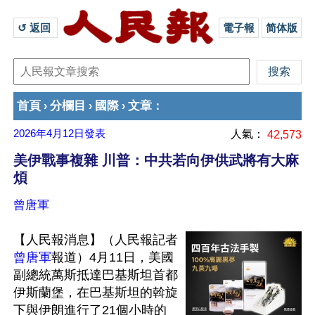
↺ 返回 
電子報
简体版
首頁
分欄目
國際
文章
›
›
›
：
2026年4月12日
發表
人氣：
42,573
美伊戰事複雜 川普：中共若向伊供武將有大麻
煩
曾唐軍
【人民報消息】（人民報記者
曾唐軍
報道）4月11日，美國
副總統萬斯抵達巴基斯坦首都
伊斯蘭堡，在巴基斯坦的斡旋
下與伊朗進行了21個小時的