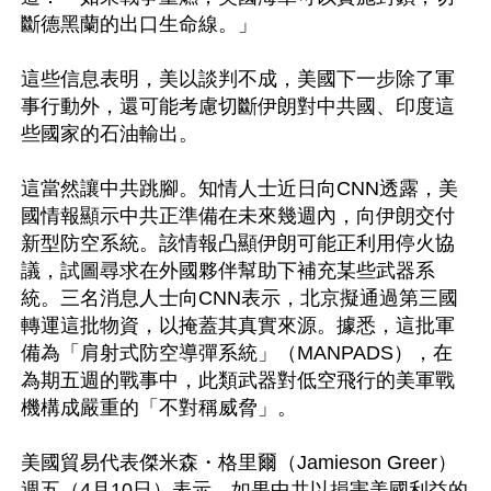
斷德黑蘭的出口生命線。」

這些信息表明，美以談判不成，美國下一步除了軍
事行動外，還可能考慮切斷伊朗對中共國、印度這
些國家的石油輸出。

這當然讓中共跳腳。知情人士近日向CNN透露，美
國情報顯示中共正準備在未來幾週內，向伊朗交付
新型防空系統。該情報凸顯伊朗可能正利用停火協
議，試圖尋求在外國夥伴幫助下補充某些武器系
統。三名消息人士向CNN表示，北京擬通過第三國
轉運這批物資，以掩蓋其真實來源。據悉，這批軍
備為「肩射式防空導彈系統」（MANPADS），在
為期五週的戰事中，此類武器對低空飛行的美軍戰
機構成嚴重的「不對稱威脅」。

美國貿易代表傑米森・格里爾（Jamieson Greer）
週五（4月10日）表示，如果中共以損害美國利益的