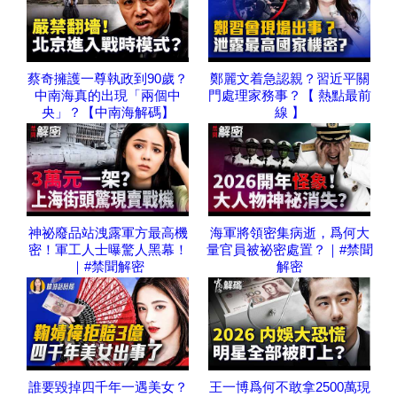
蔡奇擁護一尊執政到90歲？
鄭麗文着急認親？習近平關
中南海真的出現「兩個中
門處理家務事？【 熱點最前
央」？【中南海解碼】
線 】
神祕廢品站洩露軍方最高機
海軍將領密集病逝，爲何大
密！軍工人士曝驚人黑幕！
量官員被祕密處置？｜#禁聞
｜#禁聞解密
解密
誰要毀掉四千年一遇美女？
王一博爲何不敢拿2500萬現