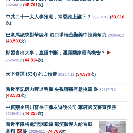
(
45,701
次)
2026/4/12
中共二十一大人事預測，常委誰上誰下？
(
53,610
2026/4/12
次)
巴拿馬總統對華緩和 港口爭端凸顯美中拉美角力
2026/4/12
(
43,593
次)
鄭習會出大事，直播中斷，泄露國家最高機密？
▶️
(
44,814
次)
2026/4/12
天下奇譚 (534) 死亡預警
(
34,379
次)
2026/4/12
習近平記憶力衰退明顯 央視聯播有意掩蓋 📝
2026/4/12
(
48,583
次)
中資藥企聘川普長子獵友遊說公司 華府國安審查獲勝
(
44,255
次)
2026/4/11
習近平降格處理測底線 鄭笑臉迎人給習戴
高帽
🖼️
📝
(
74,769
次)
2026/4/11