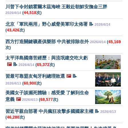
川普下令封鎖霍爾木茲海峽 王毅赴朝鮮安撫金三胖
(
44,518
次)
2026/4/14
北京「軍民兩用」野心威脅美軍印太佈署 📝
2026/4/14
(
43,426
次)
西方打造關鍵礦產俱樂部 中共被排除在外
(
45,169
2026/4/14
次)
太平洋島國痛苦經歷：與流氓建交吃大虧
🖼️
📝
(
65,372
次)
2026/4/14
習最可靠盟友匈牙利總理敗選
🖼️
📝
(
60,900
次)
2026/4/13
美國女子談瀕死體驗：感受愛 了解到生命
意義
🖼️
(
68,577
次)
2026/4/13
習近平親自部署 中共瘋狂攻擊多國國家主權 📝
2026/4/13
(
46,280
次)