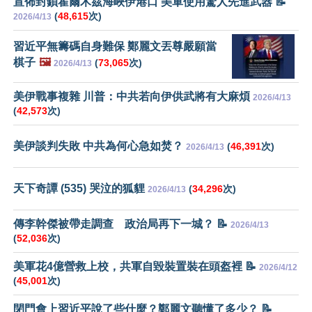
宣佈封鎖霍爾木茲海峽伊港口 美軍使用驚人先進武器 📝
(
48,615
次)
2026/4/13
習近平無籌碼自身難保 鄭麗文丟尊嚴願當
棋子
🖼️
(
73,065
次)
2026/4/13
美伊戰事複雜 川普：中共若向伊供武將有大麻煩
2026/4/13
(
42,573
次)
美伊談判失敗 中共為何心急如焚？
(
46,391
次)
2026/4/13
天下奇譚 (535) 哭泣的狐貍
(
34,296
次)
2026/4/13
傳李幹傑被帶走調查 政治局再下一城？ 📝
2026/4/13
(
52,036
次)
美軍花4億營救上校，共軍自毀裝置裝在頭盔裡 📝
2026/4/12
(
45,001
次)
閉門會上習近平說了些什麼？鄭麗文聽懂了多少？ 📝