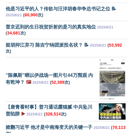
他是习近平的人？传欲与汪洋胡春华争总书记之位 📝
(
60,900
次)
2025/6/21
普京迟到的生日祝贺折射的是习的真实地位
2025/6/21
(
34,681
次)
挺胡抑江弃习 陈吉宁纳团派投名状？ 📝
(
53,592
2025/6/21
次)
“陈佩斯”晒以伊战场一图片引44万围观 内
有乾坤？
🖼️
(
52,389
次)
2025/6/21
【唐青看时事】普习通话露猫腻 中共坠川
普陷阱
▶️
(
328,514
次)
2025/6/21
掀翻习近平 他才是中南海变天的关键一子
(
70,113
2025/6/21