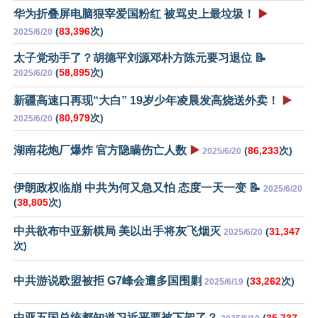
华为折叠屏电脑狠宰爱国粉红 被骂史上最垃圾！
▶️
(
83,396
次)
2025/6/20
太子党动手了？胡德平刘源邓朴方陈元要习退位 📝
(
58,895
次)
2025/6/20
新疆高速口再现“大白” 19岁少年凌晨发高烧送外卖！
▶️
(
80,979
次)
2025/6/20
湖南花炮厂爆炸 官方隐瞒伤亡人数
▶️
(
86,233
次)
2025/6/20
伊朗政权临崩 中共为何又急又怕 态度一天一变 📝
2025/6/20
(
38,805
次)
中共欲布中亚新棋局 美以出手将灰飞烟灭
(
31,347
2025/6/20
次)
中共游说欧盟被拒 G7峰会遭多国围剿
(
33,262
次)
2025/6/19
中亚五国总统都知道习近平要被下架了？
(
35,737