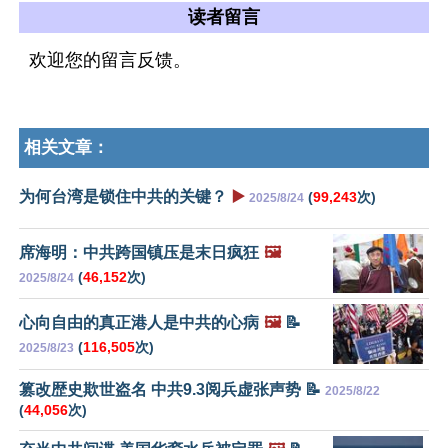
读者留言
欢迎您的留言反馈。
相关文章：
为何台湾是锁住中共的关键？
▶️
(
99,243
次)
2025/8/24
席海明：中共跨国镇压是末日疯狂
🖼️
(
46,152
次)
2025/8/24
心向自由的真正港人是中共的心病
🖼️
📝
(
116,505
次)
2025/8/23
篡改歴史欺世盗名 中共9.3阅兵虚张声势 📝
2025/8/22
(
44,056
次)