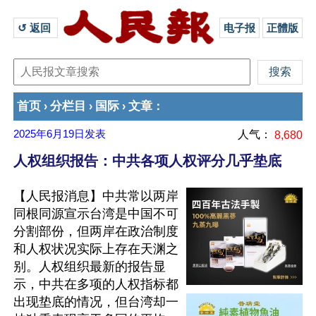
↺ 返回 
电子报
正體版
首页
分栏目
国际
文章
›
›
›
：
2025年6月19日
发表
人气：
8,680
人权组织报告：中共各项人权评分几乎垫底
【人民报消息】中共常以两岸
同根同源宣示台湾是中国不可
分割部份，但两岸在政治制度
和人权状况实际上存在天渊之
别。人权组织最新的报告显
示，中共在多项的人权指标都
出现垫底的情况，但台湾却一