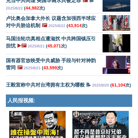
充当中共间谍 美国华裔水兵被定罪
🖼️
📝
(
44,982
次)
2025/8/22
卢比奥会加拿大外长 议题含加强西半球应
对中共胁迫机制
🖼️
(
43,914
次)
2025/8/22
马国法轮功真相点遭滋扰 中共跨国镇压引
担忧
▶️🖼️
(
45,071
次)
2025/8/21
国有器官放映受中共威胁 手段与针对神韵
雷同
🖼️
(
43,599
次)
2025/8/21
王毅宣称中共对台湾拥有主权为哪般 📝
(
61,104
次)
2025/8/20
人民报视频: