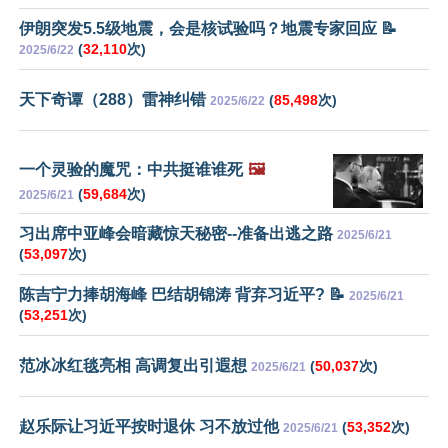
伊朗突发5.5级地震，会是核试验吗？地震专家回应 📝
(
32,110
次)
2025/6/22
天下奇谭（288）雷神纠错
(
85,498
次)
2025/6/22
一个灵验的魔咒：中共挺谁谁死
🖼️
(
59,684
次)
2025/6/21
习出席中亚峰会暗藏惊天秘密--准备出逃之路
2025/6/21
(
53,097
次)
陈吉宁力捧胡海峰 巴结胡锦涛 背弃习近平? 📝
2025/6/21
(
53,251
次)
范冰冰红毯亮相 高调复出引遐想
(
50,037
次)
2025/6/21
赵乐际让习近平按时退休 习不放过他
(
53,352
次)
2025/6/21