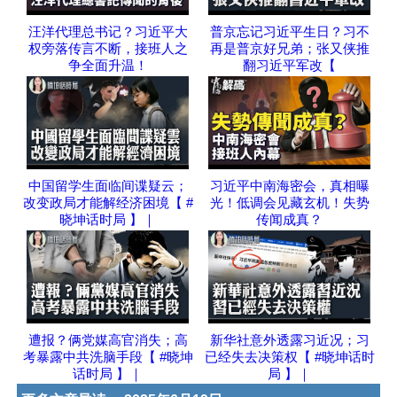
汪洋代理总书记？习近平大
普京忘记习近平生日？习不
权旁落传言不断，接班人之
再是普京好兄弟；张又侠推
争全面升温！
翻习近平军改【
中国留学生面临间谍疑云；
习近平中南海密会，真相曝
改变政局才能解经济困境【 #
光！低调会见藏玄机！失势
晓坤话时局 】｜
传闻成真？
遭报？俩党媒高官消失；高
新华社意外透露习近况；习
考暴露中共洗脑手段【 #晓坤
已经失去决策权【 #晓坤话时
话时局 】｜
局 】｜