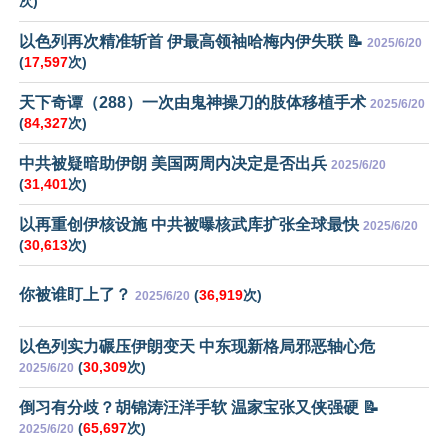
次)
以色列再次精准斩首 伊最高领袖哈梅内伊失联 📝
2025/6/20
(
17,597
次)
天下奇谭（288）一次由鬼神操刀的肢体移植手术
2025/6/20
(
84,327
次)
中共被疑暗助伊朗 美国两周内决定是否出兵
2025/6/20
(
31,401
次)
以再重创伊核设施 中共被曝核武库扩张全球最快
2025/6/20
(
30,613
次)
你被谁盯上了？
(
36,919
次)
2025/6/20
以色列实力碾压伊朗变天 中东现新格局邪恶轴心危
(
30,309
次)
2025/6/20
倒习有分歧？胡锦涛汪洋手软 温家宝张又侠强硬 📝
(
65,697
次)
2025/6/20