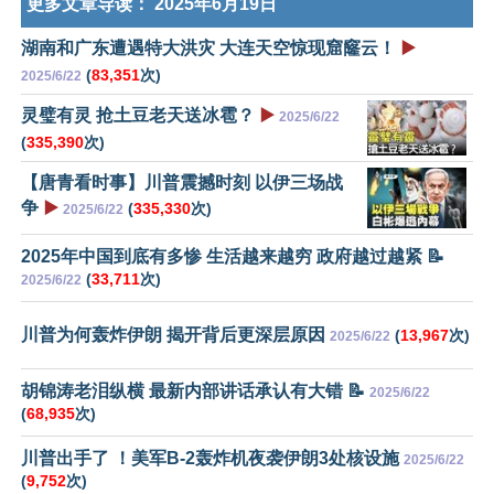
更多文章导读：
2025年6月19日
湖南和广东遭遇特大洪灾 大连天空惊现窟窿云！
▶️
(
83,351
次)
2025/6/22
灵璧有灵 抢土豆老天送冰雹？
▶️
2025/6/22
(
335,390
次)
【唐青看时事】川普震撼时刻 以伊三场战
争
▶️
(
335,330
次)
2025/6/22
2025年中国到底有多惨 生活越来越穷 政府越过越紧 📝
(
33,711
次)
2025/6/22
川普为何轰炸伊朗 揭开背后更深层原因
(
13,967
次)
2025/6/22
胡锦涛老泪纵横 最新内部讲话承认有大错 📝
2025/6/22
(
68,935
次)
川普出手了 ！美军B-2轰炸机夜袭伊朗3处核设施
2025/6/22
(
9,752
次)