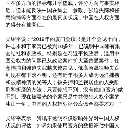
国在多方面的指标都几乎垫底，评分方向与事实相
近，但未能反映中国在集会、参政、强迫失踪和任
意拘捕等方面存在的最真实状况，中国在人权方面
的得分有被高估。

吴绍平说：“2019年的厦门会议只是开个会见个面，
许志永和丁家喜已被判10多年，已说明中国哪有集
会结社和参政权。特别是在习近平执政后，滥用中
国公权力的问题已从政治案件扩大至普通案件，任
意拘捕和强迫失踪越来越常见，像高智晟律师失踪
到现在都下落不明，还有近年很多人成为远洋捕捞
和被精神病的受害人；被关押和监视居住的人受酷
刑和折磨的方法，只要你想不到，没有他们(官方)做
不到。现在被曝光的个案只是中共侵犯人权个案的
冰山一角，中国的人权指标评分应该全都零才对。”

吴绍平表示，资讯不透明不仅影响外界对中国人权
状况的评估，外界如果使用官方的数据评估中国人