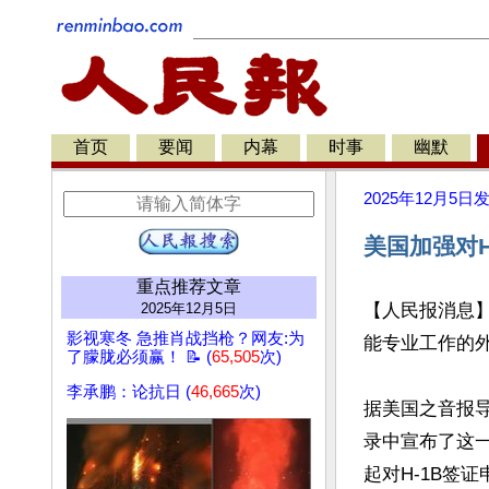
首页
要闻
内幕
时事
幽默
2025年12月5日
美国加强对
重点推荐文章
2025年12月5日
【人民报消息
影视寒冬 急推肖战挡枪？网友:为
能专业工作的外
了朦胧必须赢！ 📝 (
65,505
次)
李承鹏：论抗日 (
46,665
次)
据美国之音报导
录中宣布了这一
起对H-1B签