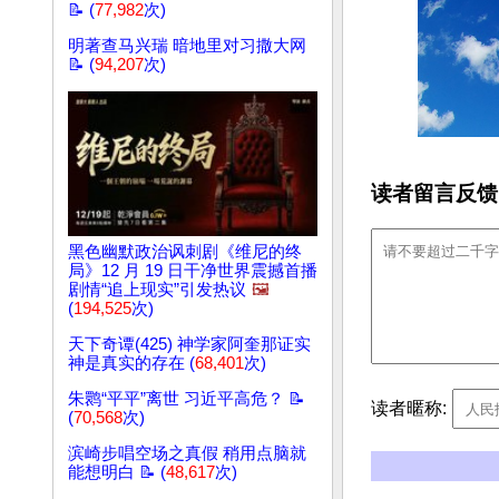
📝 (
77,982
次)
明著查马兴瑞 暗地里对习撒大网
📝 (
94,207
次)
读者留言反馈
黑色幽默政治讽刺剧《维尼的终
局》12 月 19 日干净世界震撼首播
剧情“追上现实”引发热议
🖼️
(
194,525
次)
天下奇谭(425) 神学家阿奎那证实
神是真实的存在 (
68,401
次)
朱鹮“平平”离世 习近平高危？ 📝
读者暱称:
(
70,568
次)
滨崎步唱空场之真假 稍用点脑就
能想明白 📝 (
48,617
次)