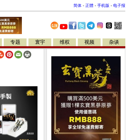
简体
-
正體
-
手机版
-
电子报
专题
寰宇
维权
视频
杂谈