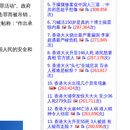
5. 于朦胧惨案促中国人三退 ：中
罪活动”。政府
共邪恶超乎想像
🖼️
📝 (
308,456
攻击罪而被吊销，
次)
6. 习喊活150岁是真的？博士揭震
发帖称：“作出承
惊内幕
🖼️
📝 (
287,364
次)
7. 香港大火烧出最严重漏洞 李家
超遇最严峻危机
🖼️
📝 (
271,845
次)
美国人民的安全和
8. 香港大火升至146人死 港民怒要
真相 官方抓人
🖼️
📝 (
267,178
次)
9. 香港大火“头七”全城悲哀 百余
人罹难是献祭？
🖼️
📝 (
263,817
次)
10. 香港大火出现几个异常现象
🖼️▶️
(
263,424
次)
11. 香港大埔突发惊天大火 至少36
人死279失踪
🖼️
(
261,711
次)
12. 香港大火逾44亡涉人祸 港人精
神令人动容
🖼️
📝 (
261,696
次)
13. 香港大火升至55死 3人被抓 有
人铤而走险？
🖼️
📝 (
260,696
次)