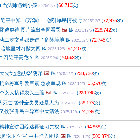
6) 当法师遇到小孩
(
66,710
次)
2025/12/7
习近平中弹 《芳华》二创引爆民情被封
(
72,935
次)
2025/12/7
常遭虐待 图片流出全网看哭
🖼️
📝
(
229,742
次)
2025/12/6
动二次文革都走进了危险境地
📝
(
72,745
次)
2025/12/6
 暗地里对习撒大网
📝
(
94,207
次)
2025/12/6
世 习近平高危？
📝
(
70,568
次)
2025/12/6
大火“地运献祭”阴谋
🖼️
📝
(
238,720
次)
2025/12/5
抗命将军引发巨震 急改军规
📝
(
95,570
次)
2025/12/5
个女人搞得灰头土脸
🖼️
📝
(
233,748
次)
2025/12/5
9人死亡 警钟全失灵疑是人为
(
88,175
次)
2025/12/5
又侠张升民主导军中大清洗
(
74,199
次)
2025/12/4
精神宣讲团综述再证习失权
📝
(
94,868
次)
2025/12/3
球舆论压不住” 中共陷入困境
🖼️
📝
(
509,874
次)
2025/12/3