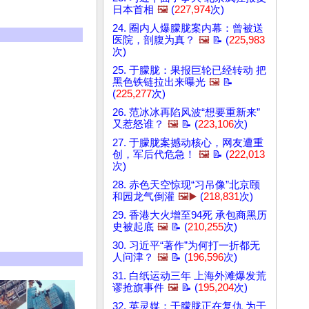
日本首相
🖼️
(
227,974
次)
24. 圈内人爆朦胧案内幕：曾被送
医院，剖腹为真？
🖼️
📝 (
225,983
次)
25. 于朦胧：果报巨轮已经转动 把
黑色铁链拉出来曝光
🖼️
📝
(
225,277
次)
26. 范冰冰再陷风波“想要重新来”
又惹怒谁？
🖼️
📝 (
223,106
次)
27. 于朦胧案撼动核心，网友遭重
创，军后代危急！
🖼️
📝 (
222,013
次)
28. 赤色天空惊现“习吊像”北京颐
和园龙气倒灌
🖼️▶️
(
218,831
次)
29. 香港大火增至94死 承包商黑历
史被起底
🖼️
📝 (
210,255
次)
30. 习近平“著作”为何打一折都无
人问津？
🖼️
📝 (
196,596
次)
31. 白纸运动三年 上海外滩爆发荒
谬抢旗事件
🖼️
📝 (
195,204
次)
32. 英灵媒：于朦胧正在复仇 为于