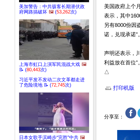
美国政府上个月
美加警告：中共骇客长期潜伏政
府网路搞破坏
🖼️
(
53,262
次)
表示，其中160
另有8000份
诺，兑现承诺”。
声明还表示，川普
利益放在首位”。
上海市虹口上演军民混战大戏
🖼️
📝 (
80,443
次)
△
习近平发不发动二次文革都走进
文章网址: http://w
了危险境地 📝 (
72,745
次)
打印机版
分享至：
日本女歌手滨崎步“完胜”中共
🖼️