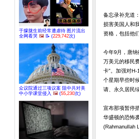
备忘录补充道
损害美国人和
于朦胧生前经常遭虐待 图片流出
资格，包括他们
全网看哭
🖼️
📝 (
229,742
次)
今年9月，唐纳德
万美元的移民费
卡”。加强对H
个星期早些时候
众议院通过三项议案 阻中共对美
请、永久居民绿
中小学课堂侵入
🖼️
(
55,230
次)
宣布那项暂停
华盛顿的恐怖
(Rahmanul