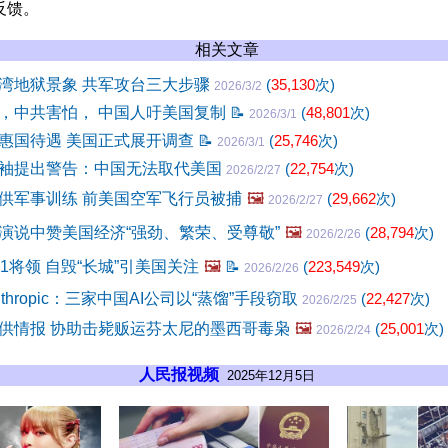
反馈。
相关文章
湾地狱景象 共军攻台三大步骤
(
35,130
次)
2026/3/2
，中共害怕， 中国人吁美国复制
📝
(
48,801
次)
2026/3/1
惠国待遇 美国正式展开调查
📝
(
25,746
次)
2026/3/1
袖提出警告：中国无法取代美国
(
22,754
次)
2026/2/27
供军事训练 前美国空军飞行员被捕
🖼️
(
29,662
次)
2026/2/27
演说中赞美国经济“强劲、繁荣、受尊敬”
🖼️
(
28,794
次)
2026/2/26
1将领 自毁“长城”引美国关注
🖼️
📝
(
223,549
次)
2026/2/26
thropic：三家中国AI公司以“蒸馏”手段窃取
(
22,427
次)
2026/2/25
供情报 协助击毙贩运芬太尼的墨西哥毒枭
🖼️
(
25,001
次)
2026/2/24
人民报视频
2025年12月5日