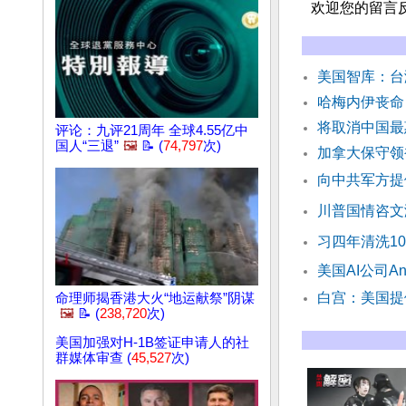
欢迎您的留言
美国智库：台
哈梅内伊丧命
将取消中国最
评论：九评21周年 全球4.55亿中
国人“三退”
🖼️
📝 (
74,797
次)
加拿大保守领
向中共军方提
川普国情咨文
习四年清洗10
美国AI公司An
白宫：美国提
命理师揭香港大火“地运献祭”阴谋
🖼️
📝 (
238,720
次)
美国加强对H-1B签证申请人的社
群媒体审查 (
45,527
次)