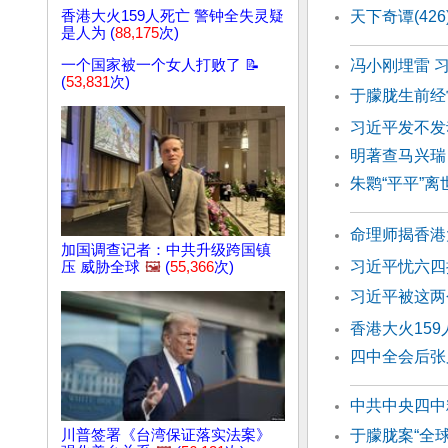
香港大火159人死亡 警钟全失灵疑
天下奇谭(42
是人为 (
88,175
次)
一个国家被一个女人打败了 📝
冯小刚埋雷 
(
53,831
次)
于朦胧生前经
习近平发不发
明著查马兴瑞
朱鹮“平平”离
命理师揭香港
加国调查记者：中共升级跨国镇
习近平忧六四
压 威胁全球
🖼️
(
55,366
次)
习近平被这两
香港大火15
四中全会后张
中共中央四中
川普签署《台湾保证落实法案》
于朦胧案“全