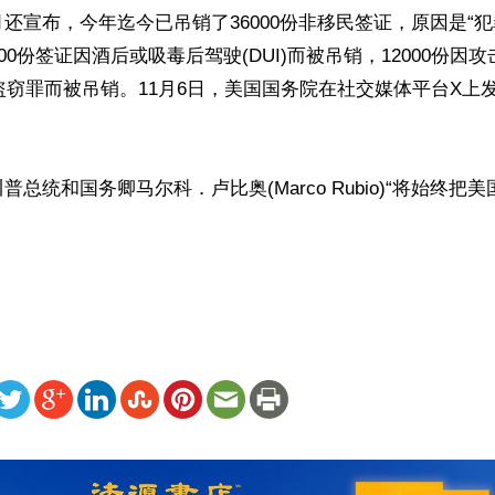
还宣布，今年迄今已吊销了36000份非移民签证，原因是“犯
00份签证因酒后或吸毒后驾驶(DUI)而被吊销，12000份因
因盗窃罪而被吊销。11月6日，美国国务院在社交媒体平台X上


总统和国务卿马尔科．卢比奥(Marco Rubio)“将始终把


ww.renminbao.com/rmb/articles/2025/12/5/93251.html