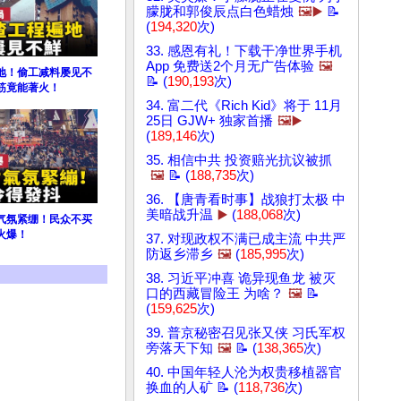
朦胧和郭俊辰点白色蜡烛
🖼️▶️
📝
(
194,320
次)
33. 感恩有礼！下载干净世界手机
App 免费送2个月无广告体验
🖼️
地！偷工减料屡见不
📝 (
190,193
次)
筋竟能著火！
34. 富二代《Rich Kid》将于 11月
25日 GJW+ 独家首播
🖼️▶️
(
189,146
次)
35. 相信中共 投资赔光抗议被抓
🖼️
📝 (
188,735
次)
36. 【唐青看时事】战狼打太极 中
美暗战升温
▶️
(
188,068
次)
气氛紧绷！民众不买
火爆！
37. 对现政权不满已成主流 中共严
防返乡滞乡
🖼️
(
185,995
次)
38. 习近平冲喜 诡异现鱼龙 被灭
口的西藏冒险王 为啥？
🖼️
📝
(
159,625
次)
39. 普京秘密召见张又侠 习氏军权
旁落天下知
🖼️
📝 (
138,365
次)
40. 中国年轻人沦为权贵移植器官
换血的人矿 📝 (
118,736
次)