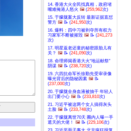
14. 香港大火全民找真相，政府堵
嘴难掩港人怒火
🖼️
(
259,962
次)
15. 于朦胧案大反转 最新证据直怼
警方
🖼️
📝 (
241,950
次)
16. 爆料：四中习被剥夺所有权力
习家军不断被摧毁
🖼️
📝 (
241,273
次)
17. 明星返老还童的秘密跟胎儿有
关？
🖼️
📝 (
241,090
次)
18. 命理师揭香港大火“地运献祭”
阴谋
🖼️
📝 (
238,720
次)
19. 六四抗命军长徐勤先受审录像
曝光背后的隐秘因素
🖼️
📝
(
237,000
次)
20. 于朦胧全身血液被抽干 年轻人
出门要小心
🖼️
📝 (
233,810
次)
21. 习近平被这两个女人搞得灰头
土脸
🖼️
📝 (
233,748
次)
22. 于朦胧离世70天 圈内人曝一手
遮天的大佬！
🖼️
📝 (
229,106
次)
23. 习近平面子事大 北京疯狂报复