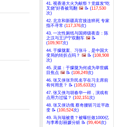
41. 视香港大火为献祭？党媒发“吃
叉烧”好香被骂翻
🖼️
📝 (
117,530
次)
42. 北京和新疆高官接连猝死 专家
指不寻常 (
117,376
次)
43. 一次性厕纸与国师级夜壶：陈
之汉与王沪宁双翻车
🖼️
📝
(
109,907
次)
44. 于朦胧案、习张斗，是中国大
变局的转折点吗？
🖼️
📝 (
108,908
次)
45. 灵媒：于朦胧为何成为举世瞩
目焦点
🖼️
📝 (
108,249
次)
46. 张又侠张升民名字在习主席前
有何用意？ 📝 (
105,633
次)
47. 张又侠与胡春华一样，演戏有
点用力过猛？ (
102,151
次)
48. 张又侠访俄 蔡奇腰斩习近平政
变 📝 (
100,524
次)
49. 马兴瑞被查？被曝狂敛1000亿
与李希彭丽媛分赃 📝 (
99,404
次)