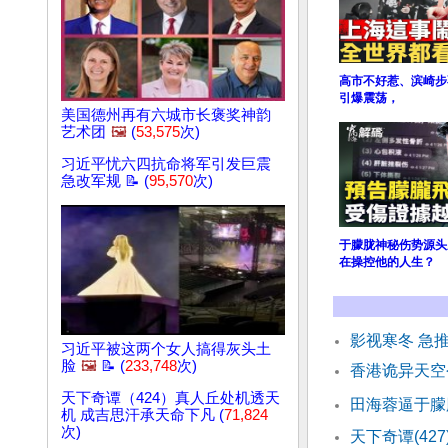
高市不好惹、滨崎步
引爆震荡，
美国德州再有六城市长褒奖神韵
艺术团
🖼️
(
53,575
次)
习近平忧六四抗命将军引发巨震
急改军规 📝 (
95,570
次)
于朦胧神秘伤势源头
在操控他的人生？
影视寒冬 急
习近平被这两个女人搞得灰头土
脸
🖼️
📝 (
233,748
次)
香港诡异天空
天下奇谭（424）真人丘处机透天
田海蓉逼于朦
机 成吉思汗承天命下凡 (
71,824
次)
天下奇谭(4