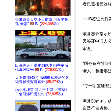
者已需接受这样
H-1B签证允
香港诡异天空令人惊叹 习近平难
逃“天索”
🖼️
📝 (
224,385
次)
该备忘录指示所
民签证申请人公
审查。

“国务院在签
田海蓉逼于朦胧到绝境 陷害军后
代真凶曝光
🖼️
📝 (
226,837
次)
请人，包括那些
天下奇谭(427) 清朝徇私枉法的各
级官员被冤魂索命 (
85,274
次)
“每一项签证裁
冯小刚埋雷 习近平中弹 《芳华》
二创引爆民情被封 (
72,935
次)
国务院表示，
自己符合资格。