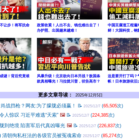
不让步！将军抗命
政策收紧！人出不去、钱也难出去了！
中国豆腐渣工程遍
办护照、出国越来越难！
鲜！大国科技，钢
成谜！背后究竟谁
风暴升级！北京欲向日本开战？敌国条
这是要开打了吗？
款真相曝光！习拉拢川普，状告高市？
帐！日本旅游依旧
更多文章导读：
2025年12月5日
推肖战挡枪？网友:为了朦胧必须赢！
📝
(
65,505
次)
2025/12/7
令人惊叹 习近平难逃“天索”
🖼️
📝
(
224,385
次)
2025/12/7
胧到绝境 陷害军后代真凶曝光
🖼️
📝
(
226,837
次)
2025/12/7
27) 清朝徇私枉法的各级官员被冤魂索命
(
85,274
次)
2025/12/7