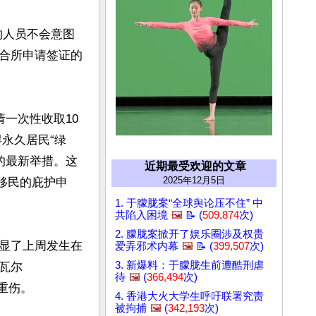
的人员不会意图
合所申请签证的
申请一次性收取10
得永久居民“绿
的最新举措。这
近期最受欢迎的文章
2025年12月5日
移民的庇护申
1. 于朦胧案“全球舆论压不住” 中
共陷入困境
🖼️
📝 (
509,874
次)
2. 朦胧案掀开了娱乐圈涉及权贵
显了上周发生在
爱弄邪术内幕
🖼️
📝 (
399,507
次)
3. 新爆料：于朦胧生前遭酷刑虐
瓦尔
待
🖼️
(
366,494
次)
重伤。

4. 香港大火大学生呼吁联署究责
被拘捕
🖼️
(
342,193
次)