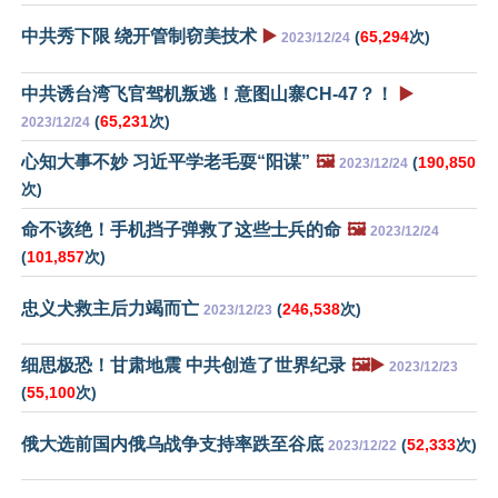
中共秀下限 绕开管制窃美技术
▶️
(
65,294
次)
2023/12/24
中共诱台湾飞官驾机叛逃！意图山寨CH-47？！
▶️
(
65,231
次)
2023/12/24
心知大事不妙 习近平学老毛耍“阳谋”
🖼️
(
190,850
2023/12/24
次)
命不该绝！手机挡子弹救了这些士兵的命
🖼️
2023/12/24
(
101,857
次)
忠义犬救主后力竭而亡
(
246,538
次)
2023/12/23
细思极恐！甘肃地震 中共创造了世界纪录
🖼️▶️
2023/12/23
(
55,100
次)
俄大选前国内俄乌战争支持率跌至谷底
(
52,333
次)
2023/12/22