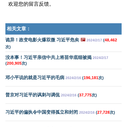
欢迎您的留言反馈。
相关文章：
诡异！政变电影火爆双微 习近平危矣
🖼️
(
48,462
2024/2/17
次)
没本事！习近平亲信中共上将苗华底细被揭
2024/2/17
(
200,905
次)
邓小平说的就是习近平的毛病
(
196,181
次)
2024/2/16
普京对习近平的讽刺与调侃
(
37,775
次)
2024/2/16
习近平的偏执令中国变得孤立和封闭
(
27,728
次)
2024/2/16