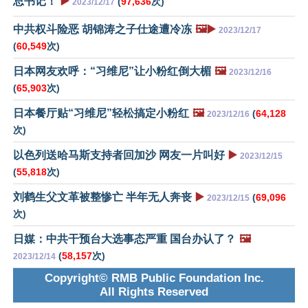
总书记！
▶️
(
97,636
次)
2023/12/17
中共权斗险恶 胡锦涛之子仕途遭冷冻
🖼️▶️
2023/12/17
(
60,549
次)
日本网友欢呼：“习维尼”让小粉红倒大楣
🖼️
2023/12/16
(
65,903
次)
日本餐厅贴“习维尼”轻松搞定小粉红
🖼️
(
64,128
2023/12/16
次)
以色列送哈马斯支持者回加沙 网友一片叫好
▶️
2023/12/15
(
55,818
次)
刘鹤生父文革被整惨亡 半年无人奔丧
▶️
(
69,096
2023/12/15
次)
日媒：中共干预台大选事态严重 国台办认了？
🖼️
(
58,157
次)
2023/12/14
Copyright© RMB Public Foundation Inc.
All Rights Reserved