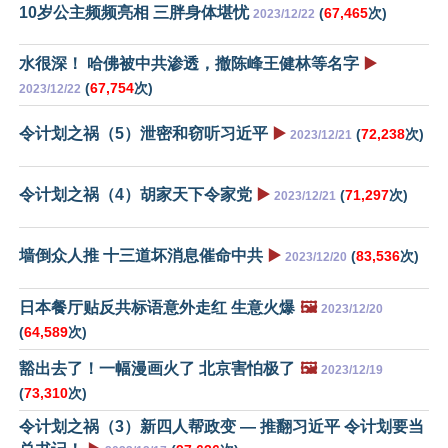
10岁公主频频亮相 三胖身体堪忧
(
67,465
次)
2023/12/22
水很深！ 哈佛被中共渗透，撤陈峰王健林等名字
▶️
(
67,754
次)
2023/12/22
令计划之祸（5）泄密和窃听习近平
▶️
(
72,238
次)
2023/12/21
令计划之祸（4）胡家天下令家党
▶️
(
71,297
次)
2023/12/21
墙倒众人推 十三道坏消息催命中共
▶️
(
83,536
次)
2023/12/20
日本餐厅贴反共标语意外走红 生意火爆
🖼️
2023/12/20
(
64,589
次)
豁出去了！一幅漫画火了 北京害怕极了
🖼️
2023/12/19
(
73,310
次)
令计划之祸（3）新四人帮政变 — 推翻习近平 令计划要当