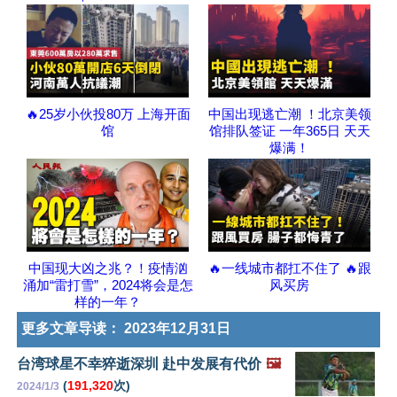
🔥25岁小伙投80万 上海开面
中国出现逃亡潮 ！北京美领
馆
馆排队签证 一年365日 天天
爆满！
中国现大凶之兆？！疫情汹
🔥一线城市都扛不住了 🔥跟
涌加“雷打雪”，2024将会是怎
风买房
样的一年？
更多文章导读：
2023年12月31日
台湾球星不幸猝逝深圳 赴中发展有代价
🖼️
(
191,320
次)
2024/1/3