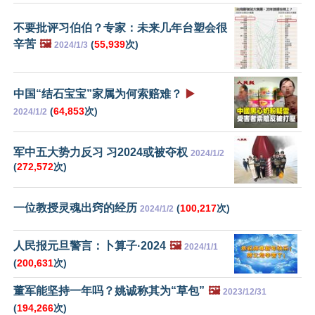
不要批评习伯伯？专家：未来几年台塑会很
辛苦
🖼️
(
55,939
次)
2024/1/3
中国“结石宝宝”家属为何索赔难？
▶️
(
64,853
次)
2024/1/2
军中五大势力反习 习2024或被夺权
2024/1/2
(
272,572
次)
一位教授灵魂出窍的经历
(
100,217
次)
2024/1/2
人民报元旦警言：卜算子·2024
🖼️
2024/1/1
(
200,631
次)
董军能坚持一年吗？姚诚称其为“草包”
🖼️
2023/12/31
(
194,266
次)