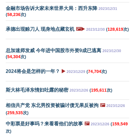
金融市场告诉大家未来世界大局：西升东降
2023/12/31
(
58,236
次)
承德出现赊刀人 现身地点藏玄机
🖼️▶️
(
128,619
次)
2023/12/30
总加速师发威 今年进中国股市外资9成已逃离
2023/12/30
(
54,304
次)
2024将会是怎样的一年？
▶️
(
74,704
次)
2023/12/29
斯大林毛泽东情妇吐露的秘密
(
195,611
次)
2023/12/26
相信共产党 东北男投资被骗讨债无果反被拘
🖼️
2023/12/26
(
259,535
次)
中彩票是好事吗？来看看他们的故事
🖼️
(
159,549
2023/12/26
次)