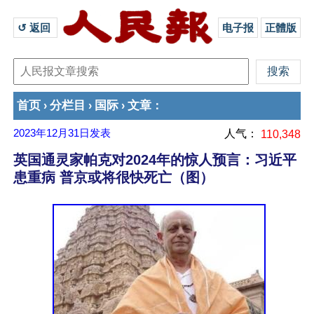
↺ 返回 
电子报
正體版
首页
分栏目
国际
文章
›
›
›
：
2023年12月31日
发表
人气：
110,348
英国通灵家帕克对2024年的惊人预言：习近平
患重病 普京或将很快死亡（图）