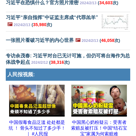
习近平在恐惧什么？官方照片泄密
(
34,603
次)
2024/2/13
习近平“亲自指挥”中证监主席成“代罪羔羊”
🖼️
(
35,980
次)
2024/2/13
一张照片看破习近平的内心世界
🖼️
(
46,058
次)
2024/2/13
专访余茂春: 习近平对台已无计可施，但仍可将台海作为总
体战争起点
(
38,316
次)
2024/2/12
人民报视频:
中国假毒食品泛滥 处处都是
中国黑心奶粉疑云：受害者
坑 ！ 骨头不知过了多少手！
索赔反被打压！中国“结石宝
｜ #人民报
宝”家属为何索赔难