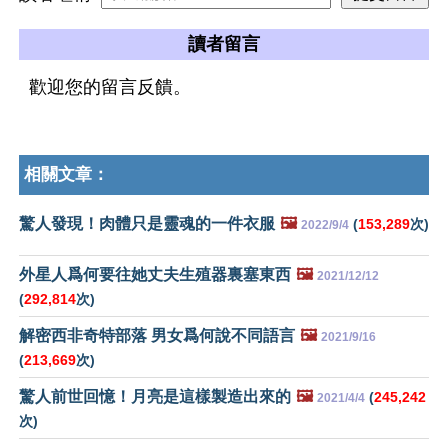
讀者留言
歡迎您的留言反饋。
相關文章：
驚人發現！肉體只是靈魂的一件衣服
🖼️
(
153,289
次)
2022/9/4
外星人爲何要往她丈夫生殖器裏塞東西
🖼️
2021/12/12
(
292,814
次)
解密西非奇特部落 男女爲何說不同語言
🖼️
2021/9/16
(
213,669
次)
驚人前世回憶！月亮是這樣製造出來的
🖼️
(
245,242
2021/4/4
次)