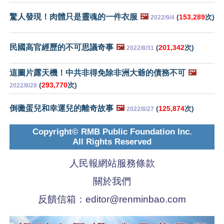
驚人發現！肉體只是靈魂的一件衣服
🖼️
(
153,289
次)
2022/9/4
民國高官經歷的不可思議奇事
🖼️
(
201,342
次)
2022/8/31
這圖片露天機！中共非得免除非洲大爺的債務不可
🖼️
(
293,770
次)
2022/8/28
倒黴蛋兒和幸運兒的離奇故事
🖼️
(
125,874
次)
2022/8/27
Copyright© RMB Public Foundation Inc.
All Rights Reserved
人民報網站服務條款
關於我們
反饋信箱：
editor@renminbao.com