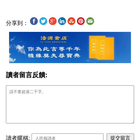
分享到：
讀者留言反饋:
讀者暱稱: