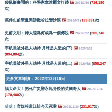
袋鼠巖畫鬧的！科學家拿達爾文打鑔
🖼️
(
716,180
2021/3/10
次)
萬件史前壁畫哭訴撒哈拉變沙漠
🖼️
(
199,691
次)
2020/9/9
史前文明：姆大陸爲何成爲一個傳說
🖼️
(
205,740
2020/7/22
次)
宇航員被外星人劫持 月球是人造的(下)
🖼️
2020/5/23
(
894,884
次)
宇航員被外星人劫持 月球是人造的(上)
🖼️
(
858,247
2020/5/8
次)
更多文章導讀：
2022年12月16日
福大命大！把死亡災難永甩身後的英國奇人
🖼️
2022/12/16
(
170,480
次)
哈哈！官媒報道江蛤今天死啦
🖼️
(
231,017
次)
2022/11/30