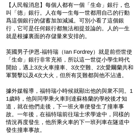
【人民報消息】每個人都有一個「生命」銀行，也
叫「德」銀行。人在每一生每一世都用自己的行動
爲這個銀行的儲蓄加加減減。可別小看了這個銀
行，它可是任何銀行都無法相提並論的。人的一生
就是根據裏面的存儲量來安排的。

英國男子伊恩-福特瑞（Ian Fordrey）就是前些世使
「生命」銀行非常充裕，所以這一世從小學生時代
開始，遇上3次火車撞車、3次空難、2次愛爾蘭共和
軍襲擊以及4次大火，但所有災難都與他不沾邊。

據外媒報導，福特瑞小時候就顯出他的與衆不同。1
1歲時，他與同學乘火車到達蘇格蘭的學校後才知
道，就在他們走後，下一班火車便發生了撞車事
故。一年後，在福特瑞前往瑞士求學途中，同樣的
情況再度發生，他所乘火車的下一班列車在隧道中
發生撞車事故。
