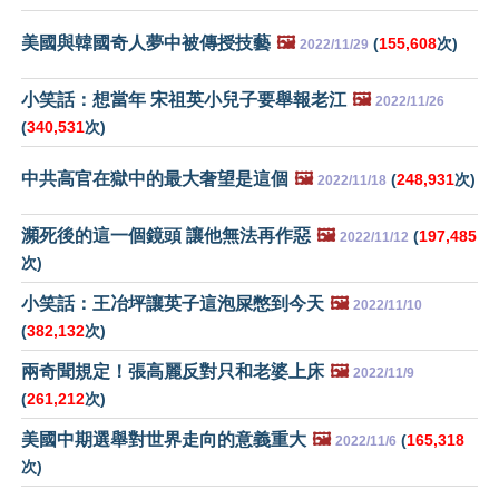
美國與韓國奇人夢中被傳授技藝
🖼️
(
155,608
次)
2022/11/29
小笑話：想當年 宋祖英小兒子要舉報老江
🖼️
2022/11/26
(
340,531
次)
中共高官在獄中的最大奢望是這個
🖼️
(
248,931
次)
2022/11/18
瀕死後的這一個鏡頭 讓他無法再作惡
🖼️
(
197,485
2022/11/12
次)
小笑話：王冶坪讓英子這泡屎憋到今天
🖼️
2022/11/10
(
382,132
次)
兩奇聞規定！張高麗反對只和老婆上床
🖼️
2022/11/9
(
261,212
次)
美國中期選舉對世界走向的意義重大
🖼️
(
165,318
2022/11/6
次)