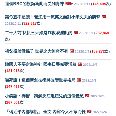
這個BBC的視頻爲此而受到青睞
🖼️▶️
(
145,494
次)
2022/10/13
讓你直不起腰！老江用一流英文面對小宋丈夫的襲擊
🖼️
(
322,617
次)
2022/10/11
二十大前 扒扒三呆婊是咋教唆淫亂的
🖼️
(
282,864
2022/10/9
次)
祖父投胎做孫子 世界之大無奇不有
🖼️
(
189,272
次)
2022/10/3
牆國人不要定海神針 國殤日哭喊要活着
🖼️
2022/10/2
(
121,018
次)
嚇死誰！這個新創技術將改變世界格局
🖼️
2022/10/1
(
147,466
次)
小笑話：御醫，請解決江泡妞兒的這個憂愁
🖼️
2022/9/26
(
267,501
次)
「習近平內部講話」 全文 內容令人不寒而慄
🖼️
2022/9/24