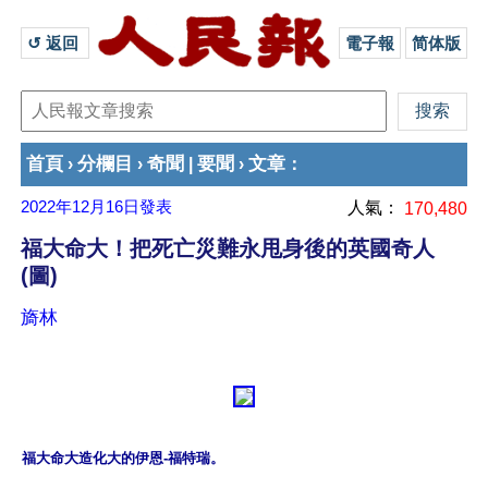
↺ 返回 
電子報
简体版
首頁
分欄目
奇聞
要聞
文章
›
›
|
›
：
2022年12月16日
發表
人氣：
170,480
福大命大！把死亡災難永甩身後的英國奇人
(圖)
旖林