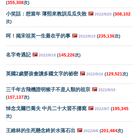
(
355,308
次)
小笑話：想當年 薄熙來教訓瓜瓜失敗
🖼️
(
308,102
2022/9/20
次)
呵！揭宋祖英一生最在乎的事
🖼️
(
235,136
次)
2022/9/19
名字奇遇記
🖼️
(
145,226
次)
2022/9/18
英國2歲嬰孩會讀多國文字的祕密
🖼️
(
129,521
次)
2022/9/16
三千年古飛機證明猴子不是人類的祖宗
🖼️
2022/9/10
(
157,137
次)
悼念戈爾巴喬夫 中共二十大習不挪窩
🖼️
(
195,345
2022/9/7
次)
王維林的生死懸念終於水落石出
🖼️
(
201,484
次)
2022/9/6