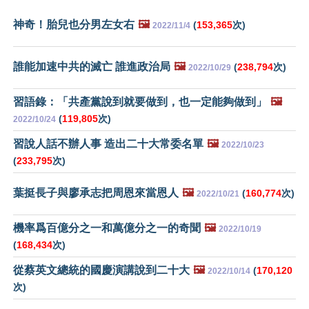
神奇！胎兒也分男左女右
🖼️
(
153,365
次)
2022/11/4
誰能加速中共的滅亡 誰進政治局
🖼️
(
238,794
次)
2022/10/29
習語錄：「共產黨說到就要做到，也一定能夠做到」
🖼️
(
119,805
次)
2022/10/24
習說人話不辦人事 造出二十大常委名單
🖼️
2022/10/23
(
233,795
次)
葉挺長子與廖承志把周恩來當恩人
🖼️
(
160,774
次)
2022/10/21
機率爲百億分之一和萬億分之一的奇聞
🖼️
2022/10/19
(
168,434
次)
從蔡英文總統的國慶演講說到二十大
🖼️
(
170,120
2022/10/14
次)