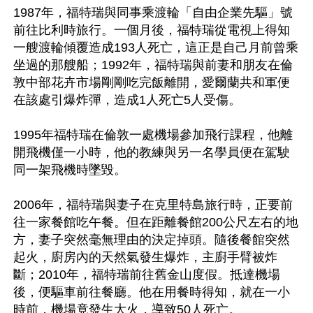
1987年，福特瑞與同事乘渡輪「自由企業先驅」號
前往比利時旅行。一個月後，福特瑞從電視上得知
一艘渡輪傾覆造成193人死亡，這正是自己月前曾乘
坐過的那艘船；1992年，福特瑞與前妻和朋友在倫
敦中部花卉市場剛剛吃完飯離開，愛爾蘭共和軍便
在該處引爆炸彈，造成1人死亡5人受傷。

1995年福特瑞在倫敦一處機場參加飛行課程，他離
開飛機僅一小時，他的教練與另一名學員便在駕駛
同一架飛機時墜毀。

2006年，福特瑞與妻子在克里特島旅行時，正要前
往一家餐館吃午餐。但在距離餐館200公尺左右的地
方，妻子突然毫無理由的決定掉頭。隨後餐館突然
起火，廚房內的天然氣發生爆炸，主廚手臂被炸
斷；2010年，福特瑞前往舊金山度假。抵達機場
後，便驅車前往餐廳。他在用餐時得知，就在一小
時前，機場竟發生大火，導致50人死亡。
