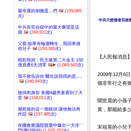
最幸運的倒黴蛋…們
🖼️
(
199,069
次)
中共只想借老百姓
中共高官在獄中的最大奢望是這
個
🖼️
(
248,931
次)
父親:如果有輪迴轉生，我回來做
你兒子
🖼️
(
193,385
次)
【人民報消息
精彩視頻：民主黨第二大金主 150
億資產6天清零
🖼️▶️
(
1,069,503
次)
2009年12
我不敢告訴你 醫生說我得的是.....
🖼️
(
246,943
次)
個非常行之有
脫掉肉身前 美國4歲男童看到了天
堂
🖼️
(
158,011
次)
聞世震的小孫
瀕死後的這一個鏡頭 讓他無法再
黃，那能給多少
作惡
🖼️
(
197,485
次)
在國會衆議院競選中爆出一大冷
宋祖英的小兒
門(圖/3視頻) (
1,035,252
次)