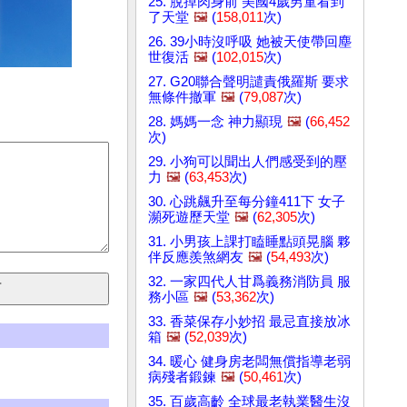
25. 脫掉肉身前 美國4歲男童看到
了天堂
🖼️
(
158,011
次)
26. 39小時沒呼吸 她被天使帶回塵
世復活
🖼️
(
102,015
次)
27. G20聯合聲明譴責俄羅斯 要求
無條件撤軍
🖼️
(
79,087
次)
28. 媽媽一念 神力顯現
🖼️
(
66,452
次)
29. 小狗可以聞出人們感受到的壓
力
🖼️
(
63,453
次)
30. 心跳飆升至每分鐘411下 女子
瀕死遊歷天堂
🖼️
(
62,305
次)
31. 小男孩上課打瞌睡點頭晃腦 夥
伴反應羨煞網友
🖼️
(
54,493
次)
32. 一家四代人甘爲義務消防員 服
務小區
🖼️
(
53,362
次)
33. 香菜保存小妙招 最忌直接放冰
箱
🖼️
(
52,039
次)
34. 暖心 健身房老闆無償指導老弱
病殘者鍛鍊
🖼️
(
50,461
次)
35. 百歲高齡 全球最老執業醫生沒