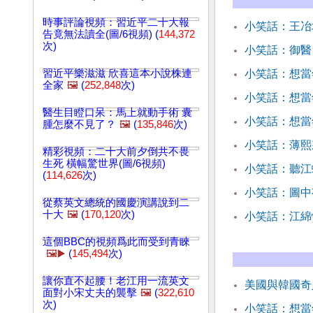
時事評論視頻：習近平二十大報
小笑話：王冶
告竟無法讀全(圖/6視頻) (
144,372
次)
小笑話：御醫
習近平樂滋滋 欣喜這本小說株連
小笑話：想當
全家
🖼️
(
252,848
次)
小笑話：想當
醫生目瞪口呆：馬上就動手術 囊
小笑話：想當
腫怎麼不見了？
🖼️
(
135,846
次)
小笑話：薄熙
精彩視頻：二十大前夕倒共不畏
生死 橫幅驚世界(圖/6視頻)
小笑話：聽江
(
114,626
次)
小笑話：圖中
從蔡英文總統的國慶演講說到二
十大
🖼️
(
170,120
次)
小笑話：江綿
這個BBC的視頻爲此而受到青睞
🖼️▶️
(
145,494
次)
讓你直不起腰！老江用一流英文
美國與韓國奇
面對小宋丈夫的襲擊
🖼️
(
322,610
次)
小笑話：想當