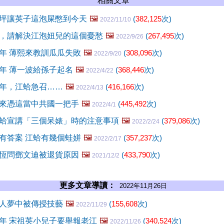
相關文章
坪讓英子這泡屎憋到今天
🖼️
(
382,125
次)
2022/11/10
，請解決江泡妞兒的這個憂愁
🖼️
(
267,495
次)
2022/9/26
年 薄熙來教訓瓜瓜失敗
🖼️
(
308,096
次)
2022/9/20
年 薄一波給孫子起名
🖼️
(
368,446
次)
2022/4/22
年，江蛤急召……
🖼️
(
416,166
次)
2022/4/13
來憑這當中共國一把手
🖼️
(
445,492
次)
2022/4/1
蛤宣講「三個呆婊」時的注意事項
🖼️
(
379,086
次)
2022/2/24
有答案 江蛤有幾個蛙姘
🖼️
(
357,237
次)
2022/2/17
恆問鄧文迪被退貨原因
🖼️
(
433,790
次)
2021/12/2
更多文章導讀：
2022年11月26日
人夢中被傳授技藝
🖼️
(
155,608
次)
2022/11/29
年 宋祖英小兒子要舉報老江
🖼️
(
340,524
次)
2022/11/26