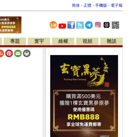
简体
-
正體
-
手機版
-
電子報
專題
寰宇
維權
視頻
雜談