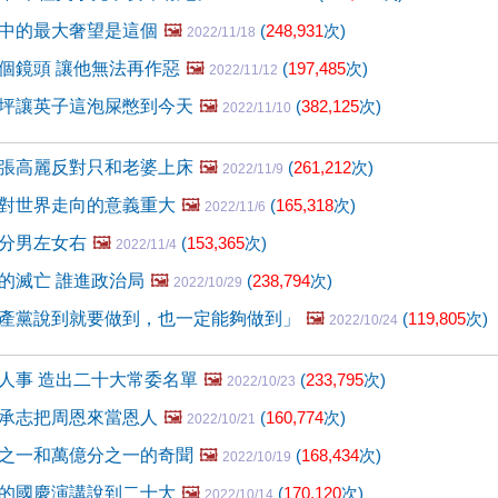
中的最大奢望是這個
🖼️
(
248,931
次)
2022/11/18
個鏡頭 讓他無法再作惡
🖼️
(
197,485
次)
2022/11/12
坪讓英子這泡屎憋到今天
🖼️
(
382,125
次)
2022/11/10
張高麗反對只和老婆上床
🖼️
(
261,212
次)
2022/11/9
對世界走向的意義重大
🖼️
(
165,318
次)
2022/11/6
分男左女右
🖼️
(
153,365
次)
2022/11/4
的滅亡 誰進政治局
🖼️
(
238,794
次)
2022/10/29
產黨說到就要做到，也一定能夠做到」
🖼️
(
119,805
次)
2022/10/24
人事 造出二十大常委名單
🖼️
(
233,795
次)
2022/10/23
承志把周恩來當恩人
🖼️
(
160,774
次)
2022/10/21
之一和萬億分之一的奇聞
🖼️
(
168,434
次)
2022/10/19
的國慶演講說到二十大
🖼️
(
170,120
次)
2022/10/14