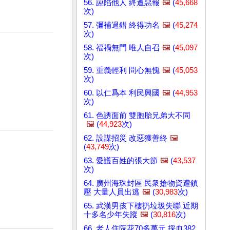
56. 誣陷他人 終遭惡報
🖼️
(
45,668
次)
57. 彌補過錯 終得功名
🖼️
(
45,274
次)
58. 福禍無門 唯人自召
🖼️
(
45,097
次)
59. 重義輕利 問心無愧
🖼️
(
45,053
次)
60. 以仁爲本 利民興國
🖼️
(
44,953
次)
61. 色誘面前 雙胞胎兄弟大不同
🖼️
(
44,923
次)
62. 設謀招災 改惡獲善終
🖼️
(
43,749
次)
63. 愛護百姓的張大節
🖼️
(
43,537
次)
64. 廣州海珠封區 民衆搶物資遭鎮
壓 大量人員出逃
🖼️
(
30,983
次)
65. 武漢男孩下樓扔垃圾失聯 近期
十多名少年失蹤
🖼️
(
30,816
次)
66. 老人住院花70多萬元 採血382