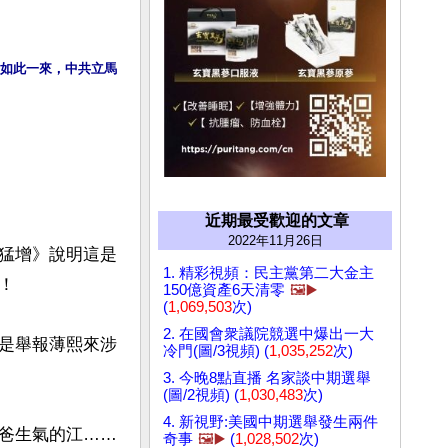
如此一來，中共立馬
近期最受歡迎的文章
2022年11月26日
量猛增》說明這是
1. 精彩視頻：民主黨第二大金主


150億資產6天清零
🖼️▶️
(
1,069,503
次)
2. 在國會衆議院競選中爆出一大
是舉報薄熙來涉
冷門(圖/3視頻) (
1,035,252
次)
3. 今晚8點直播 名家談中期選舉
(圖/2視頻) (
1,030,483
次)
4. 新視野:美國中期選舉發生兩件
爸生氣的江……
奇事
🖼️▶️
(
1,028,502
次)