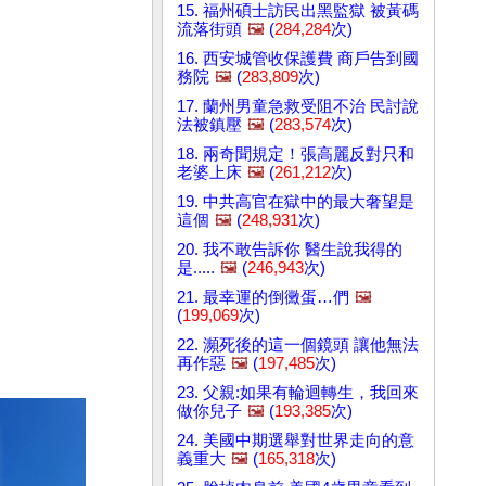
15. 福州碩士訪民出黑監獄 被黃碼
流落街頭
🖼️
(
284,284
次)
16. 西安城管收保護費 商戶告到國
務院
🖼️
(
283,809
次)
17. 蘭州男童急救受阻不治 民討說
法被鎮壓
🖼️
(
283,574
次)
18. 兩奇聞規定！張高麗反對只和
老婆上床
🖼️
(
261,212
次)
19. 中共高官在獄中的最大奢望是
這個
🖼️
(
248,931
次)
20. 我不敢告訴你 醫生說我得的
是.....
🖼️
(
246,943
次)
21. 最幸運的倒黴蛋…們
🖼️
(
199,069
次)
22. 瀕死後的這一個鏡頭 讓他無法
再作惡
🖼️
(
197,485
次)
23. 父親:如果有輪迴轉生，我回來
做你兒子
🖼️
(
193,385
次)
24. 美國中期選舉對世界走向的意
義重大
🖼️
(
165,318
次)