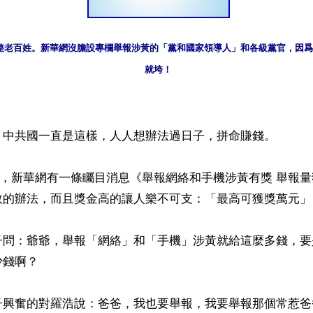
整老百姓。新華網沒膽設專欄舉報涉黃的「黨和國家領導人」和各級黨官，因爲
就垮！
】中共國一直是這樣，人人想辦法過日子，拼命賺錢。

月6日，新華網有一條矚目消息《舉報網絡和手機涉黃有獎 舉報
效的辦法，而且獎金高的讓人樂不可支：「最高可獲獎萬元」！
子問：爺爺，舉報「網絡」和「手機」涉黃就給這麼多錢，要
錢啊？

子興奮的對羅浩說：爸爸，我也要舉報，我要舉報那個常惹爸