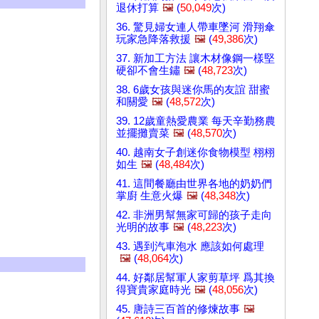
退休打算
🖼️
(
50,049
次)
36. 驚見婦女連人帶車墜河 滑翔傘
玩家急降落救援
🖼️
(
49,386
次)
37. 新加工方法 讓木材像鋼一樣堅
硬卻不會生鏽
🖼️
(
48,723
次)
38. 6歲女孩與迷你馬的友誼 甜蜜
和關愛
🖼️
(
48,572
次)
39. 12歲童熱愛農業 每天辛勤務農
並擺攤賣菜
🖼️
(
48,570
次)
40. 越南女子創迷你食物模型 栩栩
如生
🖼️
(
48,484
次)
41. 這間餐廳由世界各地的奶奶們
掌廚 生意火爆
🖼️
(
48,348
次)
42. 非洲男幫無家可歸的孩子走向
光明的故事
🖼️
(
48,223
次)
43. 遇到汽車泡水 應該如何處理
🖼️
(
48,064
次)
44. 好鄰居幫軍人家剪草坪 爲其換
得寶貴家庭時光
🖼️
(
48,056
次)
45. 唐詩三百首的修煉故事
🖼️