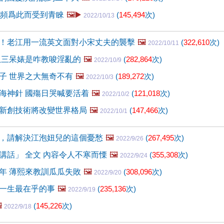
視頻爲此而受到青睞
🖼️▶️
(
145,494
次)
2022/10/13
！老江用一流英文面對小宋丈夫的襲擊
🖼️
(
322,610
次)
2022/10/11
扒三呆婊是咋教唆淫亂的
🖼️
(
282,864
次)
2022/10/9
子 世界之大無奇不有
🖼️
(
189,272
次)
2022/10/3
海神針 國殤日哭喊要活着
🖼️
(
121,018
次)
2022/10/2
新創技術將改變世界格局
🖼️
(
147,466
次)
2022/10/1
，請解決江泡妞兒的這個憂愁
🖼️
(
267,495
次)
2022/9/26
講話」 全文 內容令人不寒而慄
🖼️
(
355,308
次)
2022/9/24
年 薄熙來教訓瓜瓜失敗
🖼️
(
308,096
次)
2022/9/20
一生最在乎的事
🖼️
(
235,136
次)
2022/9/19
️
(
145,226
次)
2022/9/18