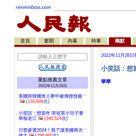
首頁
要聞
內幕
時事
幽默
2022年11月26日
小笑話：想
重點推薦文章
華華
2022年11月26日
美國與韓國奇人夢中被傳授技藝
🖼️
(
155,608
次)
小笑話：想當年 宋祖英小兒子要
舉報老江
🖼️
(
340,524
次)
川普參選2024！爲了讓美國再次
偉大
🖼️
(
298,865
次)