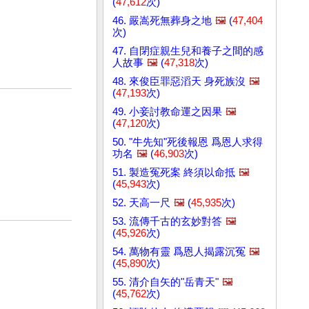
(
47,612
次)
46. 嚴嵩死無葬身之地
🖼️
(
47,404
次)
47. 自閉症親生兒和養子之間的感
人故事
🖼️
(
47,318
次)
48. 來俊臣罪惡滔天 身死族沒
🖼️
(
47,193
次)
49. 小妾討教命運之因果
🖼️
(
47,120
次)
50. "牛先知"死後報恩 爲恩人求得
功名
🖼️
(
46,903
次)
51. 製造冤死案 終須以命抵
🖼️
(
45,943
次)
52. 天高一尺
🖼️
(
45,935
次)
53. 流傳千古的玄妙對答
🖼️
(
45,926
次)
54. 萬物有靈 爲恩人揭露沉冤
🖼️
(
45,890
次)
55. 清介自矢的"岳青天"
🖼️
(
45,762
次)