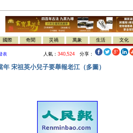
國際
奇聞
災禍
萬象
生活
文化
人氣：
340,524
分享：
發表
當年 宋祖英小兒子要舉報老江（多圖）