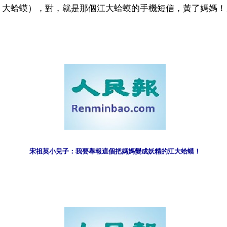
大蛤蟆），對，就是那個江大蛤蟆的手機短信，黃了媽媽！△
）
宋祖英小兒子：我要舉報這個把媽媽變成妖精的江大蛤蟆！