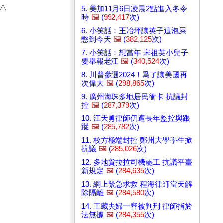
  
5. 美加11月6日凌晨2點進入冬令
時
🖼️
(
992,417
次)
6. 小笑話：王冶坪讓英子這泡屎
憋到今天
🖼️
(
382,125
次)
7. 小笑話：想當年 宋祖英小兒子
要舉報老江
🖼️
(
340,524
次)
8. 川普參選2024！爲了讓美國再
次偉大
🖼️
(
298,865
次)
9. 廣州海珠多地居民衝卡 抗議封
控
🖼️
(
287,379
次)
10. 江天勇律師仍遭長年監控與跟
蹤
🖼️
(
285,782
次)
11. 校方極端封控 鄭州大學學生掀
抗議
🖼️
(
285,026
次)
12. 多地貨拉拉司機罷工 抗議平臺
新規定
🖼️
(
284,635
次)
13. 網上緊急求救 程海律師當天解
除隔離
🖼️
(
284,580
次)
14. 王藏夫婦一審被判刑 律師指於
法無據
🖼️
(
284,355
次)