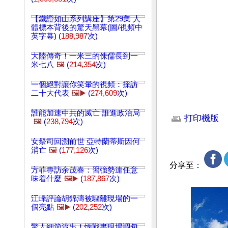
【鐵證如山系列講座】第29集 人
體標本背後的驚天黑幕(圖/視頻中
英字幕) (
188,987
次)
大陸傳奇！一米三的侏儒長到一
米七八
🖼️
(
214,354
次)
一個絕對讓你笑暈的視頻：採訪
二十大代表
🖼️▶️
(
274,609
次)
文章網址: http://w
誰能加速中共的滅亡 誰進政治局
打印機版
🖼️
(
238,794
次)
女祭司回溯前世 亞特蘭蒂斯因何
消亡
🖼️
(
177,126
次)
分享至：
方菲專訪余茂春：習強勢連任意
味着什麼
🖼️▶️
(
187,867
次)
江峰評論胡錦濤被驅離現場的一
個亮點
🖼️▶️
(
202,252
次)
驚人細節流出！慄戰書現場調包