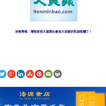
涉黃舉報：薄熙來把大連黑社會老大老婆的乳頭咬爛了！
ww.renminbao.com/rmb/articles/2022/11/26/74312b.html