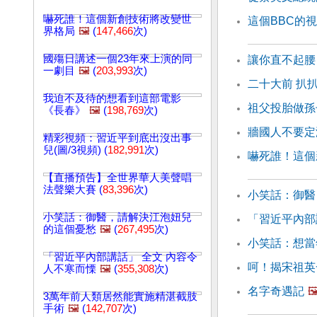
嚇死誰！這個新創技術將改變世
這個BBC的
界格局
🖼️
(
147,466
次)
國殤日講述一個23年來上演的同
讓你直不起腰
一劇目
🖼️
(
203,993
次)
二十大前 扒
我迫不及待的想看到這部電影
祖父投胎做孫
《長春》
🖼️
(
198,769
次)
牆國人不要定
精彩視頻：習近平到底出沒出事
兒(圖/3視頻) (
182,991
次)
嚇死誰！這個
【直播預告】全世界華人美聲唱
法聲樂大賽 (
83,396
次)
小笑話：御醫
小笑話：御醫，請解決江泡妞兒
「習近平內部
的這個憂愁
🖼️
(
267,495
次)
小笑話：想當
「習近平內部講話」 全文 內容令
呵！揭宋祖英
人不寒而慄
🖼️
(
355,308
次)
名字奇遇記
🖼
3萬年前人類居然能實施精湛截肢
手術
🖼️
(
142,707
次)