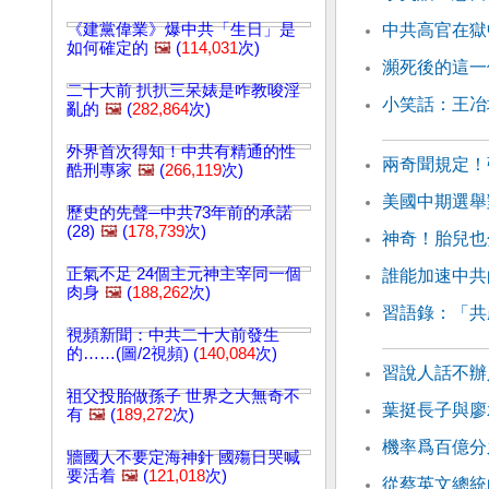
《建黨偉業》爆中共「生日」是
中共高官在獄
如何確定的
🖼️
(
114,031
次)
瀕死後的這一
二十大前 扒扒三呆婊是咋教唆淫
小笑話：王冶
亂的
🖼️
(
282,864
次)
外界首次得知！中共有精通的性
兩奇聞規定！
酷刑專家
🖼️
(
266,119
次)
美國中期選舉
歷史的先聲─中共73年前的承諾
(28)
🖼️
(
178,739
次)
神奇！胎兒也
正氣不足 24個主元神主宰同一個
誰能加速中共
肉身
🖼️
(
188,262
次)
習語錄：「共
視頻新聞：中共二十大前發生
的……(圖/2視頻) (
140,084
次)
習說人話不辦
祖父投胎做孫子 世界之大無奇不
葉挺長子與廖
有
🖼️
(
189,272
次)
機率爲百億分
牆國人不要定海神針 國殤日哭喊
要活着
🖼️
(
121,018
次)
從蔡英文總統