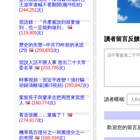
王滬寧連喊不要翻開(圖/9視頻)
(
244,251
次)
習語錄：「共產黨說到就要做
到，也一定能夠做到」
🖼️
(
119,805
次)
讀者留言反饋
歷史的先聲─中共73年前的承諾
(29)
🖼️
(
200,693
次)
習說人話不辦人事 造出二十大常
委名單
🖼️
(
233,795
次)
時事視頻：習近平政變！強行驅
胡錦濤離場(圖/3視頻) (
293,842
次)
葉挺長子與廖承志把周恩來當恩
讀者暱稱:
人
🖼️
(
160,774
次)
看這張圖……黨瘋了！
🖼️
(
274,617
次)
歡迎您的留言
機率爲百億分之一和萬億分之一
的奇聞
🖼️
(
168,434
次)