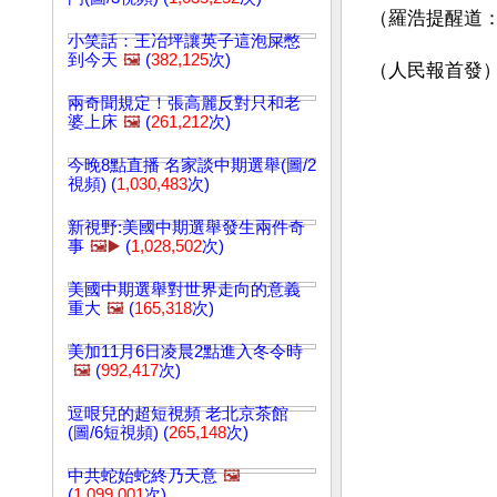
（羅浩提醒道：
小笑話：王冶坪讓英子這泡屎憋
到今天
🖼️
(
382,125
次)
（人民報首發
兩奇聞規定！張高麗反對只和老
婆上床
🖼️
(
261,212
次)
今晚8點直播 名家談中期選舉(圖/2
視頻) (
1,030,483
次)
新視野:美國中期選舉發生兩件奇
事
🖼️▶️
(
1,028,502
次)
美國中期選舉對世界走向的意義
重大
🖼️
(
165,318
次)
美加11月6日凌晨2點進入冬令時
🖼️
(
992,417
次)
逗哏兒的超短視頻 老北京茶館
(圖/6短視頻) (
265,148
次)
中共蛇始蛇終乃天意
🖼️
(
1,099,001
次)