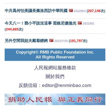
中共爲何怕美議長佩洛西訪中華民國
🖼️
(
207,146
次)
2022/8/3
今天八一！鄧小平說沒這事 習維尼傻拋光
🖼️
2022/8/1
(
244,665
次)
另外空間我姐夫戴着鐐銬
🖼️
(
191,797
次)
2022/7/30
Copyright© RMB Public Foundation Inc.
All Rights Reserved
人民報網站服務條款
關於我們
反饋信箱：
editor@renminbao.com