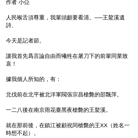
作者 小亞 

人民喉舌須尊重，我輩頭顱要看清。──王鰲溪遺
詩、

今天是記者節。

讓我首先爲言論自由而犧牲在屠刀下的前輩同業致
哀！

據我個人所知的，有： 

北伐前在北平被北洋軍閥張宗昌槍斃的邵飄萍。 

一二八後在南京雨花臺黑夜槍斃的王鰲溪。 

就在那前後，在鎮江被顧祝同槍斃的王XX（姓名一
時想不起）。 
