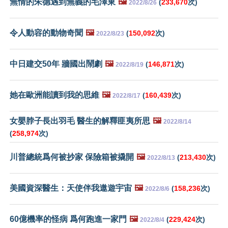
無情的朱德遇到無義的毛澤東
🖼️
(
233,670
次)
2022/8/26
令人動容的動物奇聞
🖼️
(
150,092
次)
2022/8/23
中日建交50年 牆國出鬧劇
🖼️
(
146,871
次)
2022/8/19
她在歐洲能讀到我的思維
🖼️
(
160,439
次)
2022/8/17
女嬰脖子長出羽毛 醫生的解釋匪夷所思
🖼️
2022/8/14
(
258,974
次)
川普總統爲何被抄家 保險箱被撬開
🖼️
(
213,430
次)
2022/8/13
美國資深醫生：天使伴我遨遊宇宙
🖼️
(
158,236
次)
2022/8/6
60億機率的怪病 爲何跑進一家門
🖼️
(
229,424
次)
2022/8/4