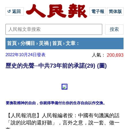
↺ 返回 
電子報
简体版
首頁
分欄目
災禍
首頁
文章
›
›
|
›
：
2022年10月24日
發表
人氣：
200,693
歷史的先聲─中共73年前的承諾(29) (圖)
要換取精神的自由，你就得準備付出你的生存自由以作交換。
【人民報消息】人民報編者按：中國有句譏諷的話
「說的比唱的還好聽」，言外之意，說一套、做一