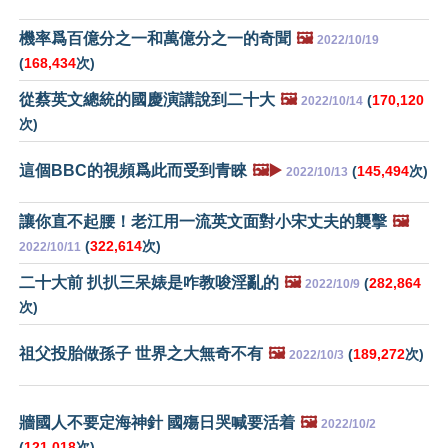
機率爲百億分之一和萬億分之一的奇聞
🖼️
2022/10/19
(
168,434
次)
從蔡英文總統的國慶演講說到二十大
🖼️
(
170,120
2022/10/14
次)
這個BBC的視頻爲此而受到青睞
🖼️▶️
(
145,494
次)
2022/10/13
讓你直不起腰！老江用一流英文面對小宋丈夫的襲擊
🖼️
(
322,614
次)
2022/10/11
二十大前 扒扒三呆婊是咋教唆淫亂的
🖼️
(
282,864
2022/10/9
次)
祖父投胎做孫子 世界之大無奇不有
🖼️
(
189,272
次)
2022/10/3
牆國人不要定海神針 國殤日哭喊要活着
🖼️
2022/10/2
(
121,018
次)