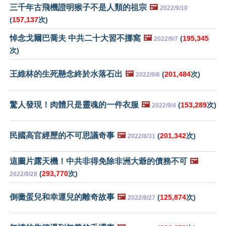
三千年古飛機證明猴子不是人類的祖宗
🖼️
2022/9/10
(
157,137
次)
悼念戈爾巴喬夫 中共二十大習不挪窩
🖼️
(
195,345
2022/9/7
次)
王維林的生死懸念終於水落石出
🖼️
(
201,484
次)
2022/9/6
驚人發現！肉體只是靈魂的一件衣服
🖼️
(
153,289
次)
2022/9/4
民國高官經歷的不可思議奇事
🖼️
(
201,342
次)
2022/8/31
這圖片露天機！中共非得免除非洲大爺的債務不可
🖼️
(
293,770
次)
2022/8/28
倒黴蛋兒和幸運兒的離奇故事
🖼️
(
125,874
次)
2022/8/27