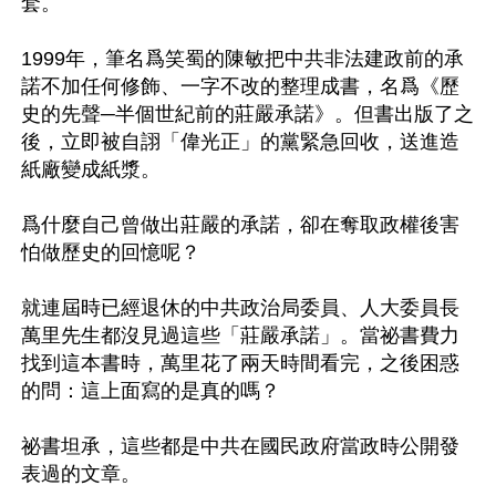
套。 

1999年，筆名爲笑蜀的陳敏把中共非法建政前的承
諾不加任何修飾、一字不改的整理成書，名爲《歷
史的先聲─半個世紀前的莊嚴承諾》。但書出版了之
後，立即被自詡「偉光正」的黨緊急回收，送進造
紙廠變成紙漿。 

爲什麼自己曾做出莊嚴的承諾，卻在奪取政權後害
怕做歷史的回憶呢？ 

就連屆時已經退休的中共政治局委員、人大委員長
萬里先生都沒見過這些「莊嚴承諾」。當祕書費力
找到這本書時，萬里花了兩天時間看完，之後困惑
的問：這上面寫的是真的嗎？ 

祕書坦承，這些都是中共在國民政府當政時公開發
表過的文章。 
