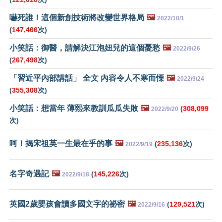
嚇死誰！這個新創技術將改變世界格局
🖼️
2022/10/1
(
147,466
次)
小笑話：御醫，請解決江泡妞兒的這個憂愁
🖼️
2022/9/26
(
267,498
次)
「習近平內部講話」 全文 內容令人不寒而慄
🖼️
2022/9/24
(
355,308
次)
小笑話：想當年 薄熙來教訓瓜瓜失敗
🖼️
(
308,099
2022/9/20
次)
呵！揭宋祖英一生最在乎的事
🖼️
(
235,136
次)
2022/9/19
名字奇遇記
🖼️
(
145,226
次)
2022/9/18
英國2歲嬰孩會讀多國文字的祕密
🖼️
(
129,521
次)
2022/9/16