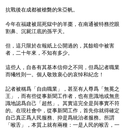
抗戰後在成都被槍斃的朱亞帆。 

今年在福建被屈死獄中的羊棗，在南通被特務挖眼
割鼻、沉屍江底的孫平天。 

但，這只限於在報紙上公開過的，其餘暗中被害
者，二十年來，不知有多少。 

這些人，自各有其基本信仰之不同，但爲記者職業
而犧牲則一。個人敬致衰心的哀悼和紀念！ 

記者被稱爲「自由職業」，甚至有人尊爲「無冕之
王」，而有些從事新聞工作者，也有意識地或無意
識地認爲自己「超然」。其實這完全是與事實不符
的。在現社會中，從事新聞工作，首先你就得確定
自己真正爲人民服務、抑是爲統治者服務。所謂
「喉舌」，本質上就有兩種：一是人民的喉舌，一