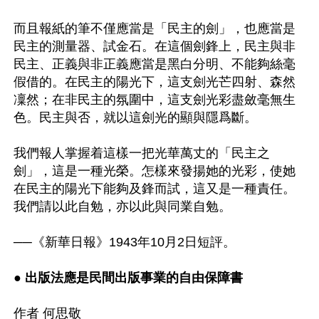
而且報紙的筆不僅應當是「民主的劍」，也應當是
民主的測量器、試金石。在這個劍鋒上，民主與非
民主、正義與非正義應當是黑白分明、不能夠絲毫
假借的。在民主的陽光下，這支劍光芒四射、森然
凜然；在非民主的氛圍中，這支劍光彩盡斂毫無生
色。民主與否，就以這劍光的顯與隱爲斷。 

我們報人掌握着這樣一把光華萬丈的「民主之
劍」，這是一種光榮。怎樣來發揚她的光彩，使她
在民主的陽光下能夠及鋒而試，這又是一種責任。
我們請以此自勉，亦以此與同業自勉。 

──《新華日報》1943年10月2日短評。 

● 出版法應是民間出版事業的自由保障書
作者 何思敬 
