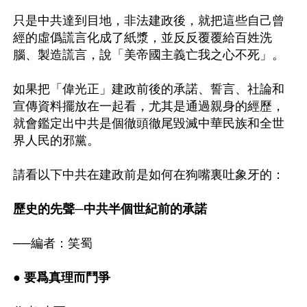
只是中共達到目地，非法建政後，就把這些自己曾
經的虛僞謊言化成了紙漿，並反反覆覆給百姓洗
腦、製造謊言，說「美帝國主義亡我之心不死」。 

如果把「偉光正」建政前後的承諾、誓言、社論和
宣傳資料擺放在一起看，尤其是通過親身的經歷，
就會鑑定出中共是個徹頭徹尾毀滅中華民族和全世
界人民的邪黨。

請看以下中共在建政前是如何在狗嘴裏吐象牙的：

歷史的先聲─中共半個世紀前的承諾
──編者：笑蜀 

● 要爲真理而鬥爭