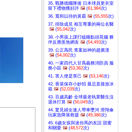
35. 戰勝德國隊後 日本球員更衣室
留下禮物獲好評
🖼️
(
61,984
次)
36. 寬和以待的黃霸
🖼️
(
55,555
次)
37. 排除成見 相互尊重的兩位名醫
🖼️
(
55,042
次)
38. 小男孩上課打瞌睡點頭晃腦 夥
伴反應羨煞網友
🖼️
(
54,493
次)
39. 公正爲民 查案如神的趙廣漢
🖼️
(
54,002
次)
40. 一家四代人甘爲義務消防員 服
務小區
🖼️
(
53,362
次)
41. 害人便是害己
🖼️
(
53,146
次)
42. 香菜保存小妙招 最忌直接放冰
箱
🖼️
(
52,039
次)
43. 百歲高齡 全球最老執業醫生沒
退休打算
🖼️
(
50,049
次)
44. 驚見婦女連人帶車墜河 滑翔傘
玩家急降落救援
🖼️
(
49,386
次)
45. 6歲女孩與迷你馬的友誼 甜蜜
和關愛
🖼️
(
48,572
次)