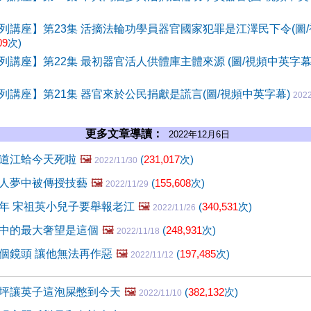
列講座】第23集 活摘法輪功學員器官國家犯罪是江澤民下令(圖/
09
次)
列講座】第22集 最初器官活人供體庫主體來源 (圖/視頻中英字幕
列講座】第21集 器官來於公民捐獻是謊言(圖/視頻中英字幕)
2022
更多文章導讀：
2022年12月6日
道江蛤今天死啦
🖼️
(
231,017
次)
2022/11/30
人夢中被傳授技藝
🖼️
(
155,608
次)
2022/11/29
年 宋祖英小兒子要舉報老江
🖼️
(
340,531
次)
2022/11/26
中的最大奢望是這個
🖼️
(
248,931
次)
2022/11/18
個鏡頭 讓他無法再作惡
🖼️
(
197,485
次)
2022/11/12
坪讓英子這泡屎憋到今天
🖼️
(
382,132
次)
2022/11/10