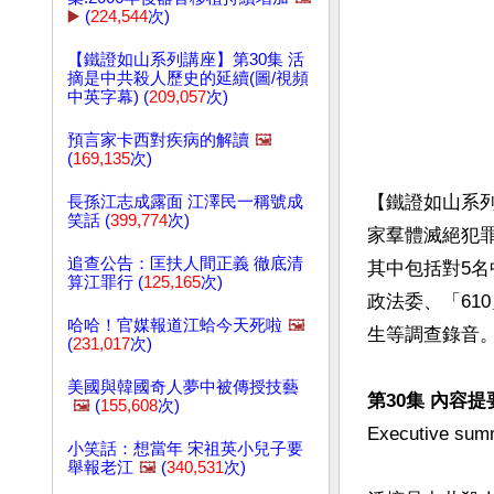
▶️
(
224,544
次)
【鐵證如山系列講座】第30集 活
摘是中共殺人歷史的延續(圖/視頻
中英字幕) (
209,057
次)
預言家卡西對疾病的解讀
🖼️
(
169,135
次)
【鐵證如山系
長孫江志成露面 江澤民一稱號成
笑話 (
399,774
次)
家羣體滅絕犯
追查公告：匡扶人間正義 徹底清
其中包括對5
算江罪行 (
125,165
次)
政法委、「61
哈哈！官媒報道江蛤今天死啦
🖼️
生等調查錄音
(
231,017
次)
美國與韓國奇人夢中被傳授技藝
第30集 內容提
🖼️
(
155,608
次)
Executive summ
小笑話：想當年 宋祖英小兒子要
舉報老江
🖼️
(
340,531
次)