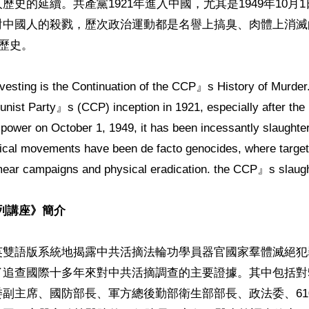
歷史的延續。共產黨1921年進入中國，尤其是1949年10月
對中國人的殺戮，歷次政治運動都是名譽上搞臭、肉體上消滅
歷史。

esting is the Continuation of the CCP』s History of Murder.
ist Party』s (CCP) inception in 1921, especially after the 
ower on October 1, 1949, it has been incessantly slaughter
itical movements have been de facto genocides, where target
mear campaigns and physical eradication. the CCP』s slaught
列講座》簡介
英雙語版系統地揭露中共活摘法輪功學員器官國家羣體滅絕犯
了追查國際十多年來對中共活摘調查的主要證據。其中包括對
副主席、國防部長、軍方總後勤部衛生部部長、政法委、61