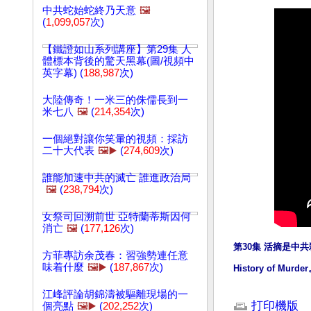
中共蛇始蛇終乃天意
🖼️
(
1,099,057
次)
【鐵證如山系列講座】第29集 人
體標本背後的驚天黑幕(圖/視頻中
英字幕) (
188,987
次)
大陸傳奇！一米三的侏儒長到一
米七八
🖼️
(
214,354
次)
一個絕對讓你笑暈的視頻：採訪
二十大代表
🖼️▶️
(
274,609
次)
誰能加速中共的滅亡 誰進政治局
🖼️
(
238,794
次)
女祭司回溯前世 亞特蘭蒂斯因何
消亡
🖼️
(
177,126
次)
第30集 活摘是中共殺人歷史
方菲專訪余茂春：習強勢連任意
味着什麼
🖼️▶️
(
187,867
次)
History of Murde
文章網址: http://w
江峰評論胡錦濤被驅離現場的一
打印機版
個亮點
🖼️▶️
(
202,252
次)