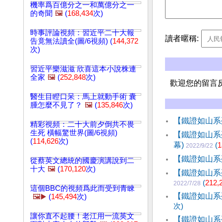
機率爲百億分之一和萬億分之一
的奇聞
🖼️
(
168,434
次)
時事評論視頻：習近平二十大報
讀者暱稱:
告竟無法讀全(圖/6視頻) (
144,372
次)
習近平樂滋滋 欣喜這本小說株連
全家
🖼️
(
252,848
次)
歡迎您的留言
醫生目瞪口呆：馬上就動手術 囊
腫怎麼不見了？
🖼️
(
135,846
次)
【鐵證如山系
精彩視頻：二十大前夕倒共不畏
生死 橫幅驚世界(圖/6視頻)
【鐵證如山系
(
114,626
次)
幕)
(
1
2022/9/22
【鐵證如山系
從蔡英文總統的國慶演講說到二
十大
🖼️
(
170,120
次)
【鐵證如山系
(
212,
2022/7/28
這個BBC的視頻爲此而受到青睞
【鐵證如山系列
🖼️▶️
(
145,494
次)
次)
讓你直不起腰！老江用一流英文
【鐵證如山系