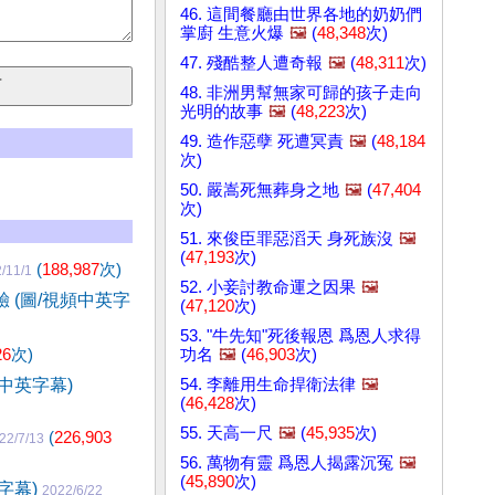
46. 這間餐廳由世界各地的奶奶們
掌廚 生意火爆
🖼️
(
48,348
次)
47. 殘酷整人遭奇報
🖼️
(
48,311
次)
48. 非洲男幫無家可歸的孩子走向
光明的故事
🖼️
(
48,223
次)
49. 造作惡孽 死遭冥責
🖼️
(
48,184
次)
50. 嚴嵩死無葬身之地
🖼️
(
47,404
次)
51. 來俊臣罪惡滔天 身死族沒
🖼️
(
47,193
次)
(
188,987
次)
/11/1
52. 小妾討教命運之因果
🖼️
 (圖/視頻中英字
(
47,120
次)
53. "牛先知"死後報恩 爲恩人求得
26
次)
功名
🖼️
(
46,903
次)
54. 李離用生命捍衛法律
🖼️
中英字幕)
(
46,428
次)
55. 天高一尺
🖼️
(
45,935
次)
(
226,903
22/7/13
56. 萬物有靈 爲恩人揭露沉冤
🖼️
(
45,890
次)
字幕)
2022/6/22