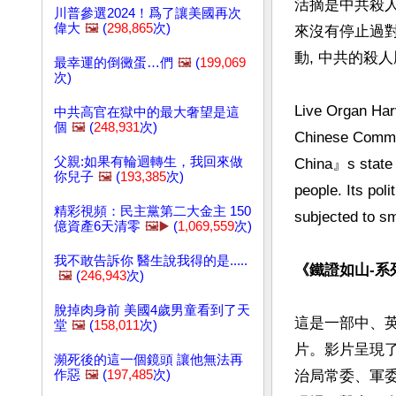
活摘是中共殺人
川普參選2024！爲了讓美國再次
偉大
🖼️
(
298,865
次)
來沒有停止過
動, 中共的殺人
最幸運的倒黴蛋…們
🖼️
(
199,069
次)
Live Organ Harv
中共高官在獄中的最大奢望是這
個
🖼️
(
248,931
次)
Chinese Commun
父親:如果有輪迴轉生，我回來做
China』s state p
你兒子
🖼️
(
193,385
次)
people. Its pol
精彩視頻：民主黨第二大金主 150
subjected to s
億資產6天清零
🖼️▶️
(
1,069,559
次)
我不敢告訴你 醫生說我得的是.....
《鐵證如山-系
🖼️
(
246,943
次)
脫掉肉身前 美國4歲男童看到了天
這是一部中、
堂
🖼️
(
158,011
次)
片。影片呈現
瀕死後的這一個鏡頭 讓他無法再
作惡
🖼️
(
197,485
次)
治局常委、軍委