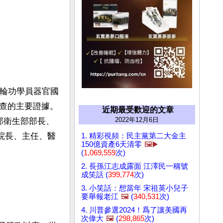
法輪功學員器官國
查的主要證據。
近期最受歡迎的文章
2022年12月6日
部衛生部部長、
個院長、主任、醫
1. 精彩視頻：民主黨第二大金主
150億資產6天清零
🖼️▶️
(
1,069,559
次)
2. 長孫江志成露面 江澤民一稱號
成笑話 (
399,774
次)
3. 小笑話：想當年 宋祖英小兒子
要舉報老江
🖼️
(
340,531
次)
4. 川普參選2024！爲了讓美國再
次偉大
🖼️
(
298,865
次)