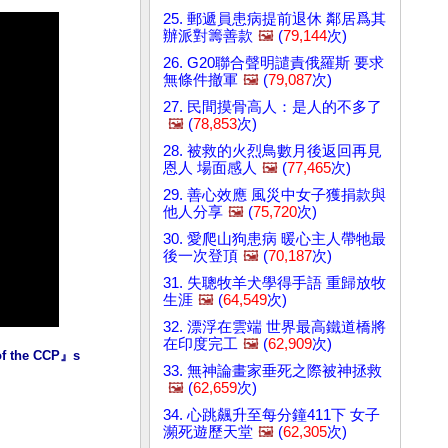
25. 郵遞員患病提前退休 鄰居爲其
辦派對籌善款
🖼️
(
79,144
次)
26. G20聯合聲明譴責俄羅斯 要求
無條件撤軍
🖼️
(
79,087
次)
27. 民間摸骨高人：是人的不多了
🖼️
(
78,853
次)
28. 被救的火烈鳥數月後返回再見
恩人 場面感人
🖼️
(
77,465
次)
29. 善心效應 風災中女子獲捐款與
他人分享
🖼️
(
75,720
次)
30. 愛爬山狗患病 暖心主人帶牠最
後一次登頂
🖼️
(
70,187
次)
31. 失聰牧羊犬學得手語 重歸放牧
生涯
🖼️
(
64,549
次)
32. 漂浮在雲端 世界最高鐵道橋將
在印度完工
🖼️
(
62,909
次)
 the CCP』s 
33. 無神論畫家垂死之際被神拯救
🖼️
(
62,659
次)
34. 心跳飆升至每分鐘411下 女子
瀕死遊歷天堂
🖼️
(
62,305
次)