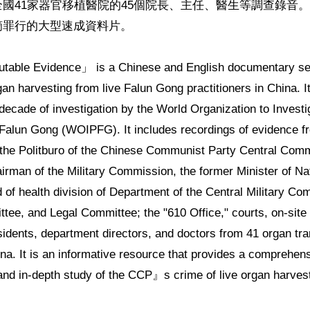
國41家器官移植醫院的45個院長、主任、醫生等調查錄音
罪行的大型速成資料片。

futable Evidence」 is a Chinese and English documentary ser
 harvesting from live Falun Gong practitioners in China. It i
decade of investigation by the World Organization to Investig
Falun Gong (WOIPFG). It includes recordings of evidence fr
the Politburo of the Chinese Communist Party Central Commi
irman of the Military Commission, the former Minister of Nat
 of health division of Department of the Central Military Com
ttee, and Legal Committee; the "610 Office," courts, on-site
sidents, department directors, and doctors from 41 organ tra
ina. It is an informative resource that provides a comprehens