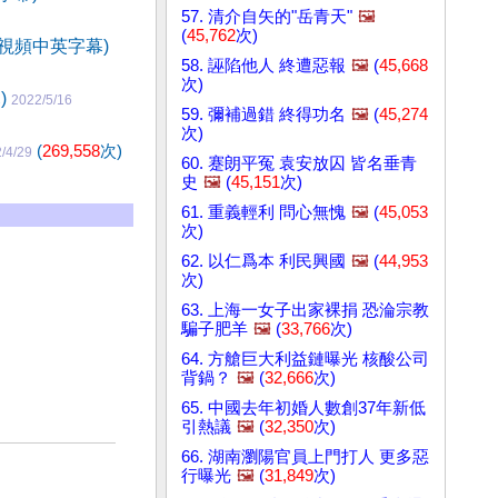
57. 清介自矢的"岳青天"
🖼️
(
45,762
次)
視頻中英字幕)
58. 誣陷他人 終遭惡報
🖼️
(
45,668
次)
)
2022/5/16
59. 彌補過錯 終得功名
🖼️
(
45,274
次)
(
269,558
次)
/4/29
60. 蹇朗平冤 袁安放囚 皆名垂青
史
🖼️
(
45,151
次)
61. 重義輕利 問心無愧
🖼️
(
45,053
次)
62. 以仁爲本 利民興國
🖼️
(
44,953
次)
63. 上海一女子出家裸捐 恐淪宗教
騙子肥羊
🖼️
(
33,766
次)
64. 方艙巨大利益鏈曝光 核酸公司
背鍋？
🖼️
(
32,666
次)
65. 中國去年初婚人數創37年新低
引熱議
🖼️
(
32,350
次)
66. 湖南瀏陽官員上門打人 更多惡
行曝光
🖼️
(
31,849
次)