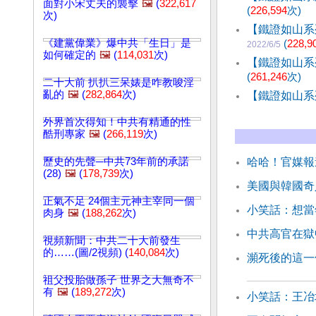
面對小宋丈夫的襲擊
🖼️
(
322,617
(
226,594
次)
次)
【鐵證如山系
《建黨偉業》爆中共「生日」是
(
228,9
2022/6/5
如何確定的
🖼️
(
114,031
次)
【鐵證如山系
(
261,246
次)
二十大前 扒扒三呆婊是咋教唆淫
亂的
🖼️
(
282,864
次)
【鐵證如山系
外界首次得知！中共有精通的性
酷刑專家
🖼️
(
266,119
次)
歷史的先聲─中共73年前的承諾
哈哈！官媒報
(28)
🖼️
(
178,739
次)
美國與韓國奇
正氣不足 24個主元神主宰同一個
小笑話：想當
肉身
🖼️
(
188,262
次)
中共高官在獄
視頻新聞：中共二十大前發生
的……(圖/2視頻) (
140,084
次)
瀕死後的這一
祖父投胎做孫子 世界之大無奇不
有
🖼️
(
189,272
次)
小笑話：王冶