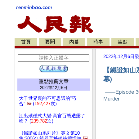
首頁
要聞
內幕
時事
幽默
2022年12月6日
【鐵證如山
幕)
重點推薦文章
2022年12月6日
——Episode 30: 
Murder
大千世界裏的不可思議的"巧
合"
🖼️
(
192,427
次)
江出殯儀式大變 高官百態透露了
啥？ (
239,782
次)
《鐵證如山系列片》英文第10
集:2006年後器官移植持續增加
🖼️