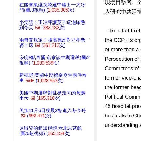
現場目擊者、全
在國會衆議院競選中爆出一大冷
門(圖/3視頻) (
1,035,305
次)
入研究中共活摘
小笑話：王冶坪讓英子這泡屎憋
到今天
🖼️
(
382,132
次)
「Ironclad Irre
the CCP』s organ
兩奇聞規定！張高麗反對只和老
婆上床
🖼️
(
261,212
次)
of more than a 
今晚8點直播 名家談中期選舉(圖/2
Persecution of 
視頻) (
1,030,539
次)
Committees of 
新視野:美國中期選舉發生兩件奇
former vice-cha
事
🖼️▶️
(
1,028,553
次)
the former head
美國中期選舉對世界走向的意義
Political Commi
重大
🖼️
(
165,318
次)
45 hospital pre
美加11月6日凌晨2點進入冬令時
hospitals in Ch
🖼️
(
992,471
次)
逗哏兒的超短視頻 老北京茶館
(圖/6短視頻) (
265,154
次)