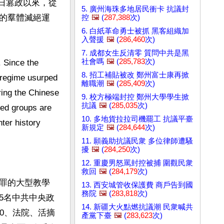
1日篡政以來，從
5. 廣州海珠多地居民衝卡 抗議封
的羣體滅絕運
控
🖼️
(
287,388
次)
6. 白紙革命勇士被抓 黑客組織加
入聲援
🖼️
(
286,460
次)
7. 成都女生反清零 質問中共是黑
社會嗎
🖼️
(
285,783
次)
 Since the 
8. 招工補貼被改 鄭州富士康再掀
regime usurped 
離職潮
🖼️
(
285,409
次)
ing the Chinese 
9. 校方極端封控 鄭州大學學生掀
抗議
🖼️
(
285,035
次)
ed groups are 
10. 多地貨拉拉司機罷工 抗議平臺
er history

新規定
🖼️
(
284,644
次)
11. 願義助抗議民衆 多位律師遭騷
擾
🖼️
(
284,250
次)
12. 重慶男怒罵封控被捕 圍觀民衆
救回
🖼️
(
284,179
次)
罪的大型教學
13. 西安城管收保護費 商戶告到國
務院
🖼️
(
283,818
次)
5名中共中央政
14. 新疆大火點燃抗議潮 民衆喊共
0、法院、活摘
產黨下臺
🖼️
(
283,623
次)