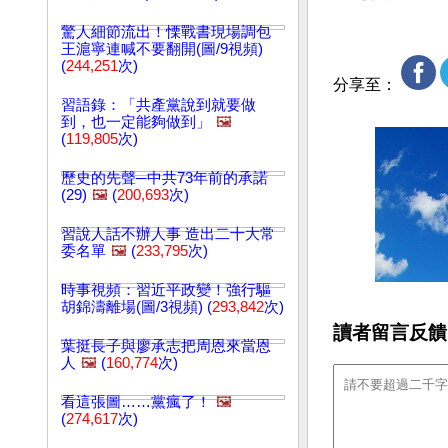
驚人細節流出！慄戰書現場調包
王滬寧連喊不要翻開(圖/9視頻)
(
244,251
次)
分享至：
習語錄：「共產黨說到就要做
到，也一定能夠做到」
🖼️
(
119,805
次)
歷史的先聲─中共73年前的承諾
(29)
🖼️
(
200,693
次)
習說人話不辦人事 造出二十大常
委名單
🖼️
(
233,795
次)
時事視頻：習近平政變！強行驅
胡錦濤離場(圖/3視頻) (
293,842
次)
讀者留言反饋
葉挺長子與廖承志把周恩來當恩
人
🖼️
(
160,774
次)
看這張圖……黨瘋了！
🖼️
(
274,617
次)