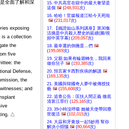
。是全面了解和深
15. 中共高官在獄中的最大奢望是
這個
🖼️
(
248,931
次)
16. 哈哈！官媒報道江蛤今天死啦
🖼️
(
231,017
次)
ies exposing 
17. 【鐵證如山系列講座】第30集
活摘是中共殺人歷史的延續(圖/視
s a collection 
頻中英字幕) (
209,057
次)
ate the 
18. 最幸運的倒黴蛋…們
🖼️
(
199,069
次)
om five 
19. 父親:如果有輪迴轉生，我回來
ttee: the 
做你兒子
🖼️
(
193,385
次)
ional Defense, 
20. 預言家卡西對疾病的解讀
🖼️
(
169,135
次)
mission, the 
21. 美國與韓國奇人夢中被傳授技
 witnesses; and 
藝
🖼️
(
155,608
次)
22. 追查公告：匡扶人間正義 徹底
nsplant 
清算江罪行 (
125,165
次)
ive 
23. 39小時沒呼吸 她被天使帶回塵
世復活
🖼️
(
102,015
次)
24. 大蒜和牙膏放一起5妙用 幫你
解決小煩惱
🖼️
(
80,664
次)