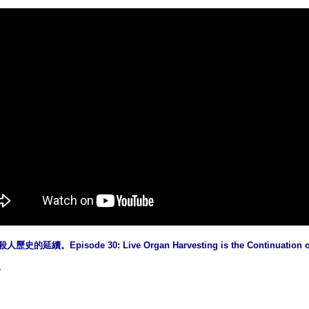
的延續。Episode 30: Live Organ Harvesting is the Continuation of
r。
ww.renminbao.com/rmb/articles/2022/12/6/75267b.html