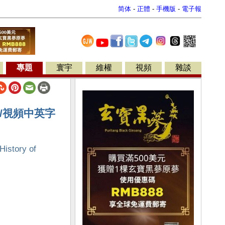
简体
-
正體
-
手機版
-
電子報
專題
寰宇
維權
視頻
雜談
/視頻中英字
istory of