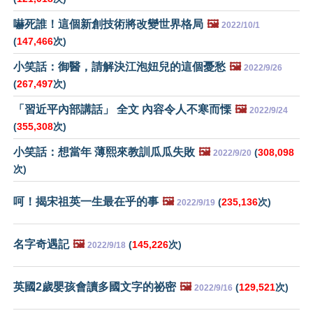
嚇死誰！這個新創技術將改變世界格局
🖼️
2022/10/1
(
147,466
次)
小笑話：御醫，請解決江泡妞兒的這個憂愁
🖼️
2022/9/26
(
267,497
次)
「習近平內部講話」 全文 內容令人不寒而慄
🖼️
2022/9/24
(
355,308
次)
小笑話：想當年 薄熙來教訓瓜瓜失敗
🖼️
(
308,098
2022/9/20
次)
呵！揭宋祖英一生最在乎的事
🖼️
(
235,136
次)
2022/9/19
名字奇遇記
🖼️
(
145,226
次)
2022/9/18
英國2歲嬰孩會讀多國文字的祕密
🖼️
(
129,521
次)
2022/9/16