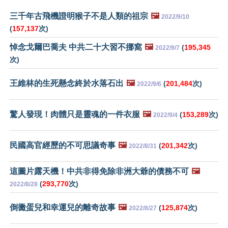
三千年古飛機證明猴子不是人類的祖宗
🖼️
2022/9/10
(
157,137
次)
悼念戈爾巴喬夫 中共二十大習不挪窩
🖼️
(
195,345
2022/9/7
次)
王維林的生死懸念終於水落石出
🖼️
(
201,484
次)
2022/9/6
驚人發現！肉體只是靈魂的一件衣服
🖼️
(
153,289
次)
2022/9/4
民國高官經歷的不可思議奇事
🖼️
(
201,342
次)
2022/8/31
這圖片露天機！中共非得免除非洲大爺的債務不可
🖼️
(
293,770
次)
2022/8/28
倒黴蛋兒和幸運兒的離奇故事
🖼️
(
125,874
次)
2022/8/27