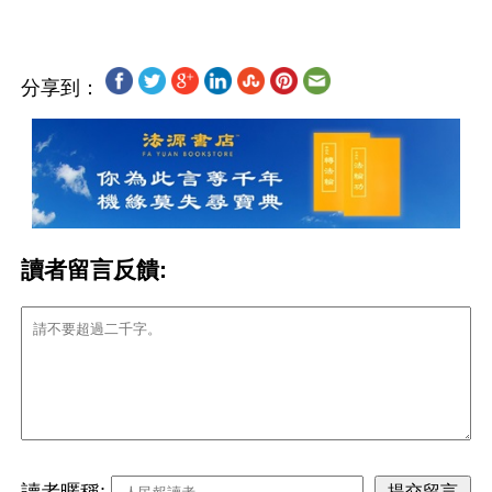
分享到：
讀者留言反饋:
讀者暱稱: