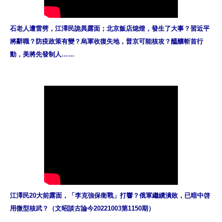
石老人遭雷劈，江澤民詭異露面；北京飯店熄燈，發生了大事？習近平
將辭職？防疫政策有變？烏軍收復失地，普京可能核攻？醞釀斬首行
動，美將先發制人…… 
江澤民20大前露面，「李克強保衛戰」打響？俄軍繼續潰敗，已暗中啓
用微型核武？（文昭談古論今20221003第1150期）