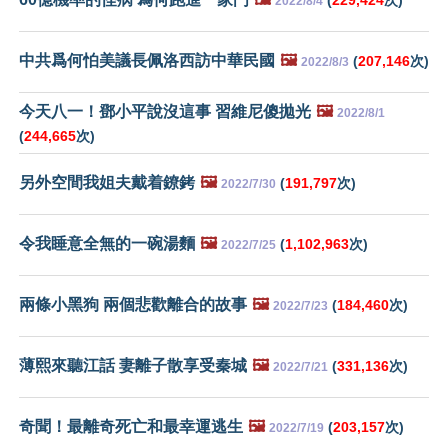
2022/8/4
中共爲何怕美議長佩洛西訪中華民國
🖼️
(
207,146
次)
2022/8/3
今天八一！鄧小平說沒這事 習維尼傻拋光
🖼️
2022/8/1
(
244,665
次)
另外空間我姐夫戴着鐐銬
🖼️
(
191,797
次)
2022/7/30
令我睡意全無的一碗湯麵
🖼️
(
1,102,963
次)
2022/7/25
兩條小黑狗 兩個悲歡離合的故事
🖼️
(
184,460
次)
2022/7/23
薄熙來聽江話 妻離子散享受秦城
🖼️
(
331,136
次)
2022/7/21
奇聞！最離奇死亡和最幸運逃生
🖼️
(
203,157
次)
2022/7/19