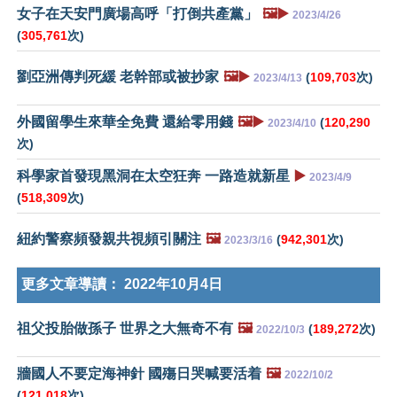
女子在天安門廣場高呼「打倒共產黨」
🖼️▶️
2023/4/26
(
305,761
次)
劉亞洲傳判死緩 老幹部或被抄家
🖼️▶️
(
109,703
次)
2023/4/13
外國留學生來華全免費 還給零用錢
🖼️▶️
(
120,290
2023/4/10
次)
科學家首發現黑洞在太空狂奔 一路造就新星
▶️
2023/4/9
(
518,309
次)
紐約警察頻發親共視頻引關注
🖼️
(
942,301
次)
2023/3/16
更多文章導讀：
2022年10月4日
祖父投胎做孫子 世界之大無奇不有
🖼️
(
189,272
次)
2022/10/3
牆國人不要定海神針 國殤日哭喊要活着
🖼️
2022/10/2
(
121,018
次)