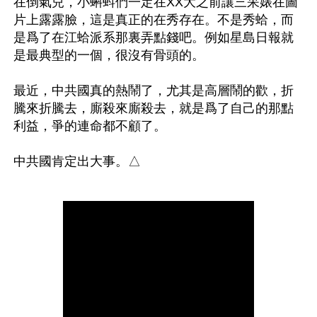
在倒氣兒，小蝌蚪們一定在XX大之前讓三呆婊在圖
片上露露臉，這是真正的在秀存在。不是秀蛤，而
是爲了在江蛤派系那裏弄點錢吧。例如星島日報就
是最典型的一個，很沒有骨頭的。

最近，中共國真的熱鬧了，尤其是高層鬧的歡，折
騰來折騰去，廝殺來廝殺去，就是爲了自己的那點
利益，爭的連命都不顧了。
