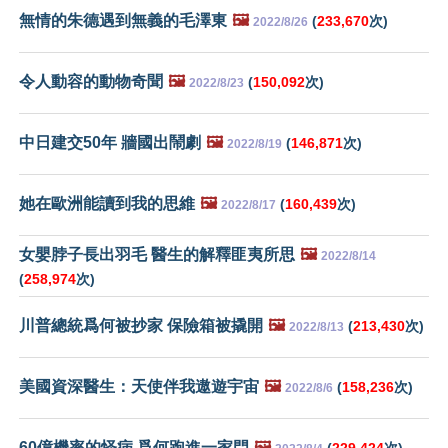
無情的朱德遇到無義的毛澤東
🖼️
(
233,670
次)
2022/8/26
令人動容的動物奇聞
🖼️
(
150,092
次)
2022/8/23
中日建交50年 牆國出鬧劇
🖼️
(
146,871
次)
2022/8/19
她在歐洲能讀到我的思維
🖼️
(
160,439
次)
2022/8/17
女嬰脖子長出羽毛 醫生的解釋匪夷所思
🖼️
2022/8/14
(
258,974
次)
川普總統爲何被抄家 保險箱被撬開
🖼️
(
213,430
次)
2022/8/13
美國資深醫生：天使伴我遨遊宇宙
🖼️
(
158,236
次)
2022/8/6
60億機率的怪病 爲何跑進一家門
🖼️
(
229,424
次)