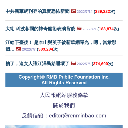
中共新華網刊登的真實恐怖新聞
🖼️
(
289,222
次)
2022/7/14
大衛.科波菲爾的神奇魔術表演背後
🖼️
(
183,874
次)
2022/7/9
江蛤下臺後！ 趙本山與英子被新華網曝光，嗯，當衆那
個…
🖼️
(
389,294
次)
2022/7/7
糟了，這女人讓江澤民給睡壞了
🖼️
(
374,600
次)
2022/7/6
Copyright© RMB Public Foundation Inc.
All Rights Reserved
人民報網站服務條款
關於我們
反饋信箱：
editor@renminbao.com