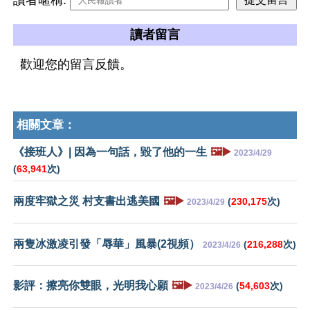
讀者留言
歡迎您的留言反饋。
相關文章：
《接班人》| 因為一句話，毀了他的一生
🖼️▶️
2023/4/29
(
63,941
次)
兩度牢獄之災 村支書出逃美國
🖼️▶️
(
230,175
次)
2023/4/29
兩隻冰激凌引發「辱華」風暴(2視頻）
(
216,288
次)
2023/4/26
影評：擦亮你雙眼，光明我心願
🖼️▶️
(
54,603
次)
2023/4/26