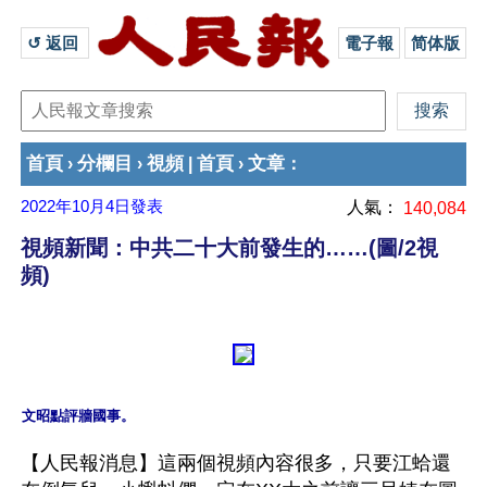
↺ 返回 
電子報
简体版
首頁
分欄目
視頻
首頁
文章
›
›
|
›
：
2022年10月4日
發表
人氣：
140,084
視頻新聞：中共二十大前發生的……(圖/2視
頻)
文昭點評牆國事。
【人民報消息】這兩個視頻內容很多，只要江蛤還