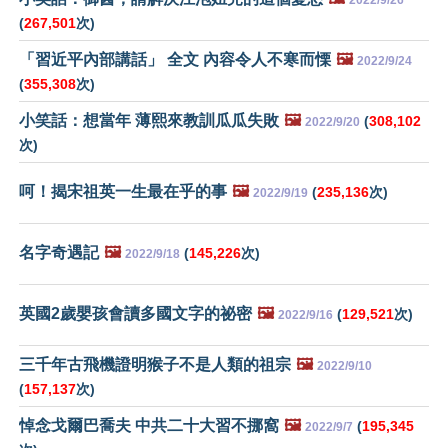
2022/9/26
(
267,501
次)
「習近平內部講話」 全文 內容令人不寒而慄
🖼️
2022/9/24
(
355,308
次)
小笑話：想當年 薄熙來教訓瓜瓜失敗
🖼️
(
308,102
2022/9/20
次)
呵！揭宋祖英一生最在乎的事
🖼️
(
235,136
次)
2022/9/19
名字奇遇記
🖼️
(
145,226
次)
2022/9/18
英國2歲嬰孩會讀多國文字的祕密
🖼️
(
129,521
次)
2022/9/16
三千年古飛機證明猴子不是人類的祖宗
🖼️
2022/9/10
(
157,137
次)
悼念戈爾巴喬夫 中共二十大習不挪窩
🖼️
(
195,345
2022/9/7