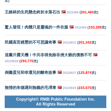
次)
王維林的生死懸念終於水落石出
🖼️
(
201,484
次)
2022/9/6
驚人發現！肉體只是靈魂的一件衣服
🖼️
(
153,289
次)
2022/9/4
民國高官經歷的不可思議奇事
🖼️
(
201,342
次)
2022/8/31
這圖片露天機！中共非得免除非洲大爺的債務不可
🖼️
(
293,770
次)
2022/8/28
倒黴蛋兒和幸運兒的離奇故事
🖼️
(
125,874
次)
2022/8/27
無情的朱德遇到無義的毛澤東
🖼️
(
233,670
次)
2022/8/26
Copyright© RMB Public Foundation Inc.
All Rights Reserved