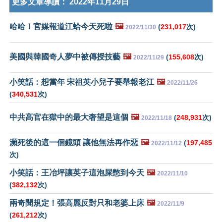
更多文章導讀：
2022年11月29日
哈哈！官媒報道江蛤今天死啦
🖼️
(
231,017
次)
2022/11/30
美國與韓國奇人夢中被傳授技藝
🖼️
(
155,608
次)
2022/11/29
小笑話：想當年 宋祖英小兒子要舉報老江
🖼️
2022/11/26
(
340,531
次)
中共高官在獄中的最大奢望是這個
🖼️
(
248,931
次)
2022/11/18
瀕死後的這一個鏡頭 讓他無法再作惡
🖼️
(
197,485
2022/11/12
次)
小笑話：王冶坪讓英子這泡屎憋到今天
🖼️
2022/11/10
(
382,132
次)
兩奇聞規定！張高麗反對只和老婆上床
🖼️
2022/11/9
(
261,212
次)