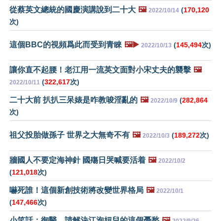
從蔡英文總統的國慶演講說到二十大
🖼️
(
170,120
2022/10/14
次)
這個BBC的視頻爲此而受到青睞
🖼️▶️
(
145,494
次)
2022/10/13
讓你直不起腰！老江用一流英文面對小宋丈夫的襲擊
🖼️
(
322,617
次)
2022/10/11
二十大前 扒扒三呆婊是咋教唆淫亂的
🖼️
(
282,864
2022/10/9
次)
祖父投胎做孫子 世界之大無奇不有
🖼️
(
189,272
次)
2022/10/3
牆國人不要定海神針 國殤日哭喊要活着
🖼️
2022/10/2
(
121,018
次)
嚇死誰！這個新創技術將改變世界格局
🖼️
2022/10/1
(
147,466
次)
小笑話：御醫，請解決江泡妞兒的這個憂愁
🖼️