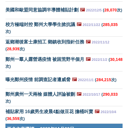
美國和歐盟同意協調半導體補貼計劃
🖼️
(
28,070
次)
2022/12/5
校方極端封控 鄭州大學學生掀抗議
🖼️
(
285,035
2022/11/22
次)
返鄉潮後富士康招工 鄉鎮收到指針任務
🖼️
2022/11/12
(
28,939
次)
鄭州一羣人露營遇疫情 被困荒野半個月
🖼️
(
30,148
2022/11/2
次)
曝光鄭州疫情 前調查記者遭威脅
🖼️
(
284,215
次)
2022/11/1
鄭州廣州一天兩檢 媒體人評論被刪
🖼️
(
290,033
2022/10/17
次)
補貼家用 16歲男生凌晨4點做豆花 擔桶叫賣
🖼️
2022/10/4
(
36,559
次)