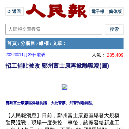
↺ 返回 
電子報
简体版
首頁
分欄目
維權
文章
›
›
›
：
2022年11月29日
發表
人氣：
285,409
招工補貼被改 鄭州富士康再掀離職潮(圖)
【人民報消息】日前，鄭州富士康廠區爆發大規模
警民混戰，現場一度失控。事後，該廠發給新進工