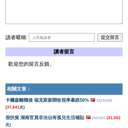
讀者暱稱:
讀者留言
歡迎您的留言反饋。
相關文章：
卡爾森離職後 福克斯新聞收視率暴跌56%
🖼️
2023/4/28
(
37,641
次)
假扶貧 湖南官員非法佔有孤兒生活補貼
🖼️
(
31,052
2023/3/1
次)