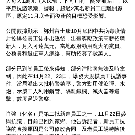
人每人1萬元（人民幣，下同）的「關愛補貼」，以
平息抗議浪潮。據報，超過2萬名新員工已離開廠
區，原定11月底全面復產的目標恐受影響。

公開數據顯示，鄭州富士康10月底因中共病毒疫情
封控爆發員工徒步出逃後，出臺獎勵政策高薪招聘
新人，月入可達萬元。當地政府動用龐大的黨員、
公務員和退伍軍人網絡，幫助招募了數萬人。

部分已到崗員工後來得知，部分津貼將無法及時拿
到，因此在11月22、23日，爆發大規模員工抗議事
件。當局派出大批特警鎮壓，警方動用催淚彈、水
炮，示威工人利用鋼管、隔離鐵欄、滅火器等還
擊，數度逼退警察。

肖強（化名）是第二批新進員工之一，11月22日參
與抗議，目前已回到家鄉。他告訴記者，新員工抗
議的直接原因是公司修改合同，及老員工陽轉陰後