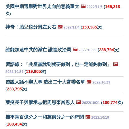
美國中期選舉對世界走向的意義重大
🖼️
(
165,318
2022/11/6
次)
神奇！胎兒也分男左女右
🖼️
(
153,365
次)
2022/11/4
誰能加速中共的滅亡 誰進政治局
🖼️
(
238,794
次)
2022/10/29
習語錄：「共產黨說到就要做到，也一定能夠做到」
🖼️
(
119,805
次)
2022/10/24
習說人話不辦人事 造出二十大常委名單
🖼️
2022/10/23
(
233,795
次)
葉挺長子與廖承志把周恩來當恩人
🖼️
(
160,774
次)
2022/10/21
機率爲百億分之一和萬億分之一的奇聞
🖼️
2022/10/19
(
168,434
次)