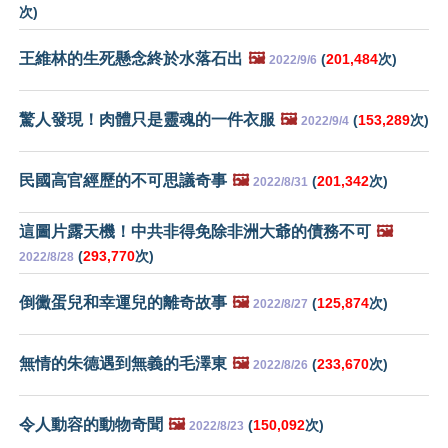
次)
王維林的生死懸念終於水落石出
🖼️
(
201,484
次)
2022/9/6
驚人發現！肉體只是靈魂的一件衣服
🖼️
(
153,289
次)
2022/9/4
民國高官經歷的不可思議奇事
🖼️
(
201,342
次)
2022/8/31
這圖片露天機！中共非得免除非洲大爺的債務不可
🖼️
(
293,770
次)
2022/8/28
倒黴蛋兒和幸運兒的離奇故事
🖼️
(
125,874
次)
2022/8/27
無情的朱德遇到無義的毛澤東
🖼️
(
233,670
次)
2022/8/26
令人動容的動物奇聞
🖼️
(
150,092
次)
2022/8/23