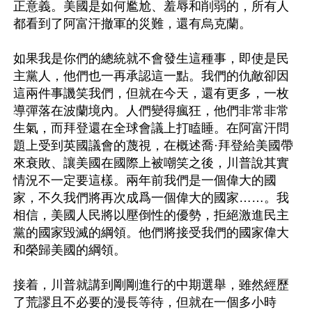
正意義。美國是如何尷尬、羞辱和削弱的，所有人
都看到了阿富汗撤軍的災難，還有烏克蘭。

如果我是你們的總統就不會發生這種事，即使是民
主黨人，他們也一再承認這一點。我們的仇敵卻因
這兩件事譏笑我們，但就在今天，還有更多，一枚
導彈落在波蘭境內。人們變得瘋狂，他們非常非常
生氣，而拜登還在全球會議上打瞌睡。在阿富汗問
題上受到英國議會的蔑視，在概述喬·拜登給美國帶
來衰敗、讓美國在國際上被嘲笑之後，川普說其實
情況不一定要這樣。兩年前我們是一個偉大的國
家，不久我們將再次成爲一個偉大的國家……。我
相信，美國人民將以壓倒性的優勢，拒絕激進民主
黨的國家毀滅的綱領。他們將接受我們的國家偉大
和榮歸美國的綱領。

接着，川普就講到剛剛進行的中期選舉，雖然經歷
了荒謬且不必要的漫長等待，但就在一個多小時