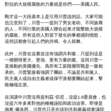
對抗的大規模腐敗的力量就是你們——美國人民。

剛才這一大段基本上是引用川普說的話。大家可能
也注意到了，川普一一提到了男女老幼、不同族裔
的人，不同行業的美國人聯合起來才能擊敗大規模
的腐敗。所有這些人對當下發生的事都感到憤怒，
這些話都會引起人們的共鳴、令人鼓舞。

此外，川普在這裏並沒有強調共和黨，只提到這是
一個變得更大、更強、更有力量的黨。這與川普一
直推動的美國優先、爲所有工薪階層而戰是一脈相
承的。川普緊接着強調了團結，不論是共和黨人、
民主黨人或自由主義者或保守派都要團結起來，擊
敗極端左派。

在演講中川普沒再提利茲·切尼，沒提1.6委員會，也
沒提六年多來對他的種種誣陷和政治迫害。即便是
南希·佩洛西，川普也只是在談到共和黨贏得衆議院