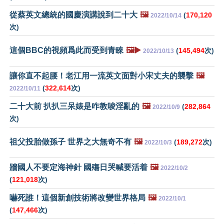
從蔡英文總統的國慶演講說到二十大
🖼️
(
170,120
2022/10/14
次)
這個BBC的視頻爲此而受到青睞
🖼️▶️
(
145,494
次)
2022/10/13
讓你直不起腰！老江用一流英文面對小宋丈夫的襲擊
🖼️
(
322,614
次)
2022/10/11
二十大前 扒扒三呆婊是咋教唆淫亂的
🖼️
(
282,864
2022/10/9
次)
祖父投胎做孫子 世界之大無奇不有
🖼️
(
189,272
次)
2022/10/3
牆國人不要定海神針 國殤日哭喊要活着
🖼️
2022/10/2
(
121,018
次)
嚇死誰！這個新創技術將改變世界格局
🖼️
2022/10/1
(
147,466
次)