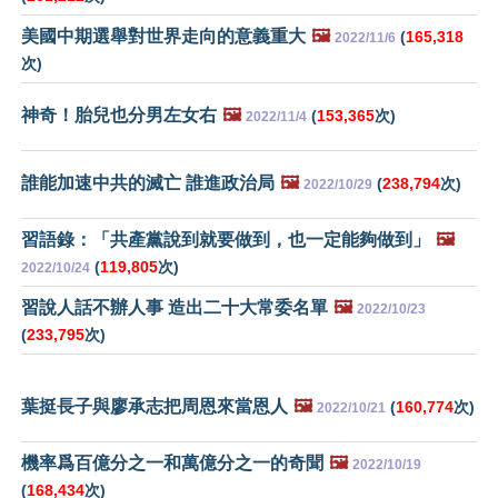
美國中期選舉對世界走向的意義重大
🖼️
(
165,318
2022/11/6
次)
神奇！胎兒也分男左女右
🖼️
(
153,365
次)
2022/11/4
誰能加速中共的滅亡 誰進政治局
🖼️
(
238,794
次)
2022/10/29
習語錄：「共產黨說到就要做到，也一定能夠做到」
🖼️
(
119,805
次)
2022/10/24
習說人話不辦人事 造出二十大常委名單
🖼️
2022/10/23
(
233,795
次)
葉挺長子與廖承志把周恩來當恩人
🖼️
(
160,774
次)
2022/10/21
機率爲百億分之一和萬億分之一的奇聞
🖼️
2022/10/19
(
168,434
次)