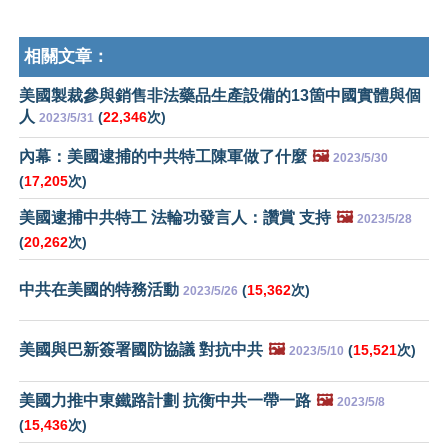
相關文章：
美國製裁參與銷售非法藥品生產設備的13箇中國實體與個
人
(
22,346
次)
2023/5/31
內幕：美國逮捕的中共特工陳軍做了什麼
🖼️
2023/5/30
(
17,205
次)
美國逮捕中共特工 法輪功發言人：讚賞 支持
🖼️
2023/5/28
(
20,262
次)
中共在美國的特務活動
(
15,362
次)
2023/5/26
美國與巴新簽署國防協議 對抗中共
🖼️
(
15,521
次)
2023/5/10
美國力推中東鐵路計劃 抗衡中共一帶一路
🖼️
2023/5/8
(
15,436
次)