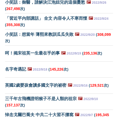
小笑話：御醫，請解決江泡妞兒的這個憂愁
🖼️
2022/9/26
(
267,498
次)
「習近平內部講話」 全文 內容令人不寒而慄
🖼️
2022/9/24
(
355,308
次)
小笑話：想當年 薄熙來教訓瓜瓜失敗
🖼️
(
308,099
2022/9/20
次)
呵！揭宋祖英一生最在乎的事
🖼️
(
235,136
次)
2022/9/19
名字奇遇記
🖼️
(
145,226
次)
2022/9/18
英國2歲嬰孩會讀多國文字的祕密
🖼️
(
129,521
次)
2022/9/16
三千年古飛機證明猴子不是人類的祖宗
🖼️
2022/9/10
(
157,137
次)
悼念戈爾巴喬夫 中共二十大習不挪窩
🖼️
(
195,345
2022/9/7