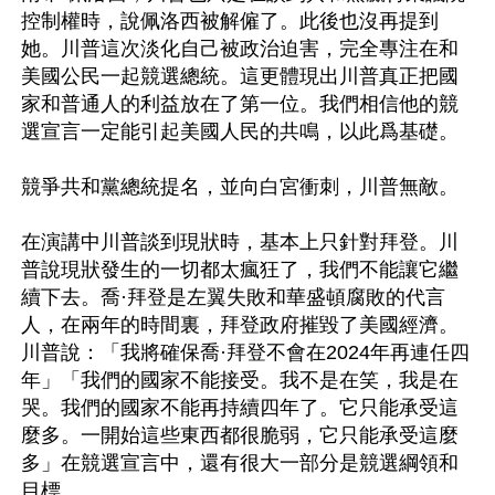
控制權時，說佩洛西被解僱了。此後也沒再提到
她。川普這次淡化自己被政治迫害，完全專注在和
美國公民一起競選總統。這更體現出川普真正把國
家和普通人的利益放在了第一位。我們相信他的競
選宣言一定能引起美國人民的共鳴，以此爲基礎。

競爭共和黨總統提名，並向白宮衝刺，川普無敵。

在演講中川普談到現狀時，基本上只針對拜登。川
普說現狀發生的一切都太瘋狂了，我們不能讓它繼
續下去。喬·拜登是左翼失敗和華盛頓腐敗的代言
人，在兩年的時間裏，拜登政府摧毀了美國經濟。
川普說：「我將確保喬·拜登不會在2024年再連任四
年」「我們的國家不能接受。我不是在笑，我是在
哭。我們的國家不能再持續四年了。它只能承受這
麼多。一開始這些東西都很脆弱，它只能承受這麼
多」在競選宣言中，還有很大一部分是競選綱領和
目標。
