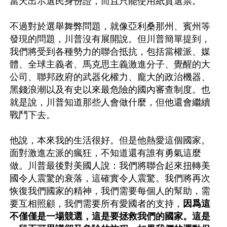
當天出示選民身份證，而且只能使用紙質選票。

不過對於選舉舞弊問題，就像亞利桑那州、賓州等
發現的問題，川普沒有展開說。但川普簡單提到，
我們將受到各種勢力的聯合抵抗，包括當權派、媒
體、全球主義者、馬克思主義激進分子、覺醒的大
公司、聯邦政府的武器化權力、龐大的政治機器、
黑錢浪潮以及有史以來最危險的國內審查制度。也
就是說，川普知道那些人會做什麼，但他還會繼續
戰鬥下去。

他說，本來我的生活很好。但是他熱愛這個國家。
面對激進左派的瘋狂，不知道還有誰有勇氣這麼
做。川普最後對美國人說：我們將聯合起來扭轉美
國令人震驚的衰落，這確實令人震驚。我們將再次
恢復我們國家的精神，我們需要每個人的幫助，需
要互相照顧，我們需要所有愛國者的支持，
因爲這
不僅僅是一場競選，這是要拯救我們的國家。這是