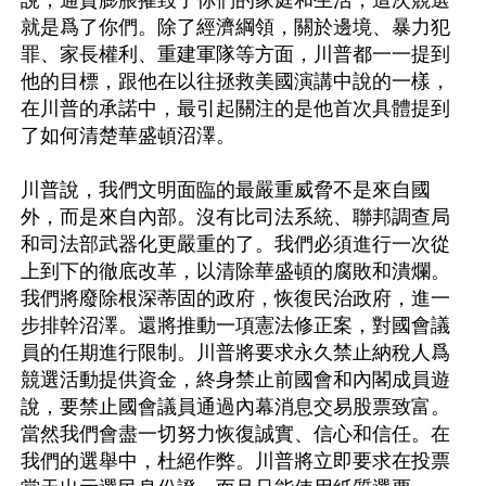
說，通貨膨脹摧毀了你們的家庭和生活，這次競選
就是爲了你們。除了經濟綱領，關於邊境、暴力犯
罪、家長權利、重建軍隊等方面，川普都一一提到
他的目標，跟他在以往拯救美國演講中說的一樣，
在川普的承諾中，最引起關注的是他首次具體提到
了如何清楚華盛頓沼澤。

川普說，我們文明面臨的最嚴重威脅不是來自國
外，而是來自內部。沒有比司法系統、聯邦調查局
和司法部武器化更嚴重的了。我們必須進行一次從
上到下的徹底改革，以清除華盛頓的腐敗和潰爛。
我們將廢除根深蒂固的政府，恢復民治政府，進一
步排幹沼澤。還將推動一項憲法修正案，對國會議
員的任期進行限制。川普將要求永久禁止納稅人爲
競選活動提供資金，終身禁止前國會和內閣成員遊
說，要禁止國會議員通過內幕消息交易股票致富。
當然我們會盡一切努力恢復誠實、信心和信任。在
我們的選舉中，杜絕作弊。川普將立即要求在投票