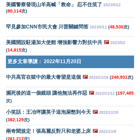
美國警察發現山羊高喊「救命」 忍不住笑了
2023/5/12
(
80,114
次)
罕見參加CNN市民大會 川普關鍵問答
(
48,530
次)
2023/5/11
美國開設駐湯加大使館 增強影響力對抗中共
🖼️
2023/5/2
(
14,815
次)
更多文章導讀：
2022年11月20日
中共高官在獄中的最大奢望是這個
🖼️
(
248,931
次)
2022/11/18
瀕死後的這一個鏡頭 讓他無法再作惡
🖼️
(
197,485
2022/11/12
次)
小笑話：王冶坪讓英子這泡屎憋到今天
🖼️
2022/11/10
(
382,129
次)
兩奇聞規定！張高麗反對只和老婆上床
🖼️
2022/11/9
(
261,212
次)