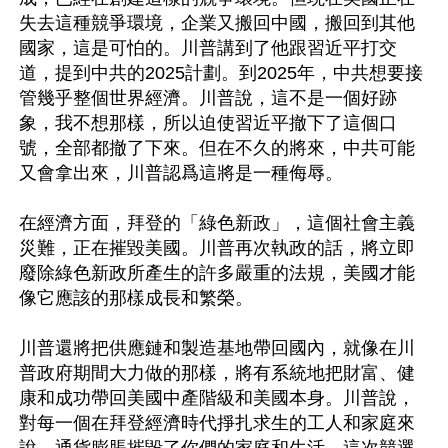
失去這種競爭環境，企業又搬回中國，搬回到其他
國家，這是可怕的。川普講到了他跟習近平打交
道，提到中共的2025計劃。到2025年，中共想要接
管幾乎整個世界經濟。川普說，這不是一個好跡
象，我不想那樣，所以迫使習近平撤下了這個口
號，全部都撤了下來。但在不久的將來，中共可能
又會拿出來，川普認爲這將是一種侮辱。

在經濟方面，拜登的「綠色新政」，這個社會主義
災難，正在摧毀美國。川普再次執政的話，將立即
廢除綠色新政所產生的許多嚴重的法規，美國才能
像它應該的那樣成長和繁榮。

川普還將把供應鏈和製造基地帶回國內，就像在川
普政府期間大力做的那樣，將有系統地把財富、健
康和成功帶回美國中產階級和美國本身。川普說，
對每一個在拜登經濟時代掙扎求生的工人和家庭來