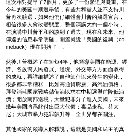
這次相對提早了7個月，更多了一份緊迫與凝重。在
今年的美國中期選舉後，有些共和黨人並不支持川
普再次競選，如果他們仔細體會川普的競選宣言，
相信很多人會改變態度。整個演講大約一個小時，
在演講中川普平和的談到了過去、現在和未來。他
傳達的信息非常明確，開篇就說「美國的復興（co
meback）現在開始了」。

然後川普概述了在短短4年，他領導美國在能源、經
濟、各族裔人民發展、邊境、外交等方方面面取得
的成就，再詳細描述了自他卸任以來發生的變化，
很多都非常糟糕，比如高通貨膨脹、高汽油價格，
拜登消耗國家戰略儲備油以求在中期選舉前降低油
價；開放南部邊境，大量犯罪分子進入美國，未來
幾年美國將爲此付出巨大代價；毒品走私、芬太
尼；大城市暴力犯罪飆升等，全世界都在關注。

其他國家的領導人解釋說，這就是美國和民主的真