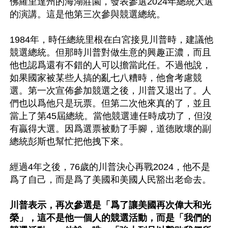
佛羅里達州的海湖莊園，發表參選2024年總統大選
的演講。這是他第三次參與競選總統。

1984年，時任總統里根在白宮接見川普時，建議他
競選總統。但那時川普對做生意的興趣正濃，而且
他也認爲還有不錯的人可以擔當此任。不過他說，
如果國家被某些人搞的亂七八糟時，他會考慮競
選。第一次宣佈參加競選之後，川普又退出了。人
們也以爲他只是玩票。但第二次他來真的了，並且
當上了第45屆總統。當他競選連任時成功了，但沒
有贏得大選。因爲選票被動了手腳，道德敗壞的副
總統彭斯也幫忙把他拽下來。

經過4年之後，76歲的川普決心再戰2024，他不是
爲了自己，而是爲了美國和美國人民豁出老命去。

川普表示，再次參選是「爲了讓美國再次偉大和光
榮」，這不是他一個人的競選活動，而是「我們的