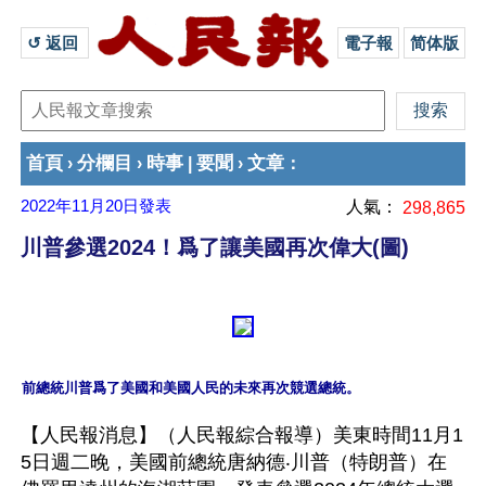
↺ 返回 
電子報
简体版
首頁
分欄目
時事
要聞
文章
›
›
|
›
：
2022年11月20日
發表
人氣：
298,865
川普參選2024！爲了讓美國再次偉大(圖)
前總統川普爲了美國和美國人民的未來再次競選總統。
【人民報消息】（人民報綜合報導）美東時間11月1
5日週二晚，美國前總統唐納德‧川普（特朗普）在