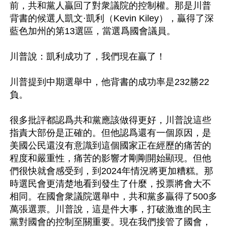
前，共和黨人贏回了對衆議院的控制權。那是川普
背書的候選人凱文·凱利（Kevin Kiley），贏得了深
藍色加州的第13選區，當選爲國會議員。

川普說：凱利成功了，我們現在贏了！

川普提到中期選舉中，他背書的成功率是232勝22
負。

很多批評都認爲共和黨應該做得更好，川普說這些
指責大部份是正確的。但他認爲還有一個原因，是
美國公民還沒有意識到這個國家正在經歷的痛苦的
程度和嚴重性，痛苦的影響才剛剛開始顯現。但他
們很快就會感受到，到2024年情況將更加糟糕。那
時選民會更清楚地看到發生了什麼，投票將會大不
相同。在國會衆議院選舉中，共和黨多贏得了500多
萬張選票。川普說，這是件大事，打破激進的民主
黨對國會的控制至關重要。現在我們接管了國會，