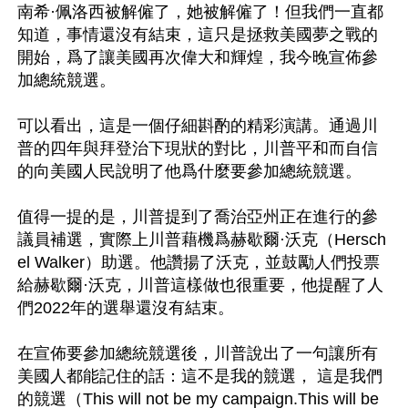
南希·佩洛西被解僱了，她被解僱了！但我們一直都
知道，事情還沒有結束，這只是拯救美國夢之戰的
開始，爲了讓美國再次偉大和輝煌，我今晚宣佈參
加總統競選。

可以看出，這是一個仔細斟酌的精彩演講。通過川
普的四年與拜登治下現狀的對比，川普平和而自信
的向美國人民說明了他爲什麼要參加總統競選。

值得一提的是，川普提到了喬治亞州正在進行的參
議員補選，實際上川普藉機爲赫歇爾·沃克（Hersch
el Walker）助選。他讚揚了沃克，並鼓勵人們投票
給赫歇爾·沃克，川普這樣做也很重要，他提醒了人
們2022年的選舉還沒有結束。

在宣佈要參加總統競選後，川普說出了一句讓所有
美國人都能記住的話：這不是我的競選， 這是我們
的競選（This will not be my campaign.This will be 