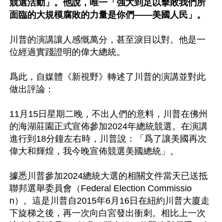
競選活動」。他說，唯一「強大到足以擊敗我們所
面臨的大規模腐敗的力量是你們——美國人民」。
川普的演講讓人感慨萬分，甚至淚目以對。他是一
位經過實踐證明的偉大總統。

爲此，自媒體《新視野》轉述了川普的演講並對此
做出評論：

11月15日星期二晚，不出人們的意料，川普在佛州
的海湖莊園正式宣佈參加2024年總統競選。在演講
進行到18分鐘左右時，川普說：「爲了讓美國再次
偉大和輝煌，我今晚宣佈競選美國總統」。

據悉川普參加2024總統大選的相關文件當天已送抵
聯邦選舉委員會（Federal Election Commissio
n）。這是川普自2015年6月16日在紐約川普大廈走
下旋梯之後，再一次向白宮發出衝刺。相比上一次 