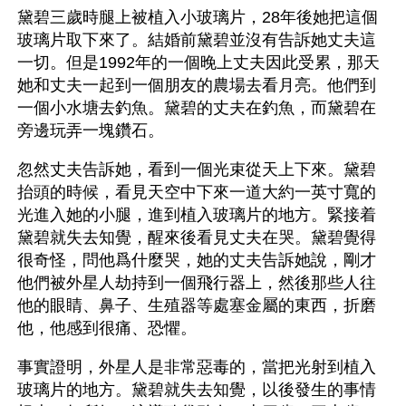
黛碧三歲時腿上被植入小玻璃片，28年後她把這個
玻璃片取下來了。結婚前黛碧並沒有告訴她丈夫這
一切。但是1992年的一個晚上丈夫因此受累，那天
她和丈夫一起到一個朋友的農場去看月亮。他們到
一個小水塘去釣魚。黛碧的丈夫在釣魚，而黛碧在
旁邊玩弄一塊鑽石。
忽然丈夫告訴她，看到一個光束從天上下來。黛碧
抬頭的時候，看見天空中下來一道大約一英寸寬的
光進入她的小腿，進到植入玻璃片的地方。緊接着
黛碧就失去知覺，醒來後看見丈夫在哭。黛碧覺得
很奇怪，問他爲什麼哭，她的丈夫告訴她說，剛才
他們被外星人劫持到一個飛行器上，然後那些人往
他的眼睛、鼻子、生殖器等處塞金屬的東西，折磨
他，他感到很痛、恐懼。
事實證明，外星人是非常惡毒的，當把光射到植入
玻璃片的地方。黛碧就失去知覺，以後發生的事情