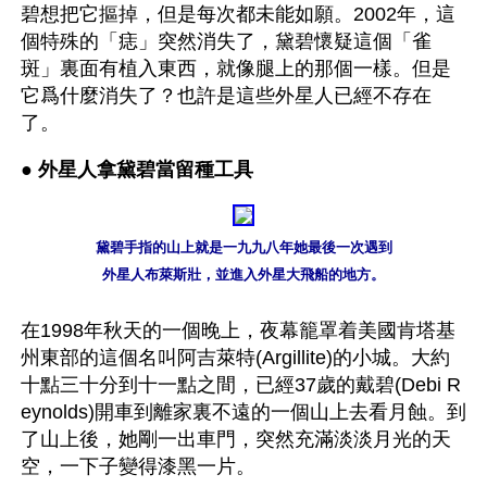
碧想把它摳掉，但是每次都未能如願。2002年，這
個特殊的「痣」突然消失了，黛碧懷疑這個「雀
斑」裏面有植入東西，就像腿上的那個一樣。但是
它爲什麼消失了？也許是這些外星人已經不存在
了。
● 
外星人拿黛碧當留種工具
黛碧手指的山上就是一九九八年她最後一次遇到

外星人布萊斯壯，並進入外星大飛船的地方。
在1998年秋天的一個晚上，夜幕籠罩着美國肯塔基
州東部的這個名叫阿吉萊特(Argillite)的小城。大約
十點三十分到十一點之間，已經37歲的戴碧(Debi R
eynolds)開車到離家裏不遠的一個山上去看月蝕。到
了山上後，她剛一出車門，突然充滿淡淡月光的天
空，一下子變得漆黑一片。