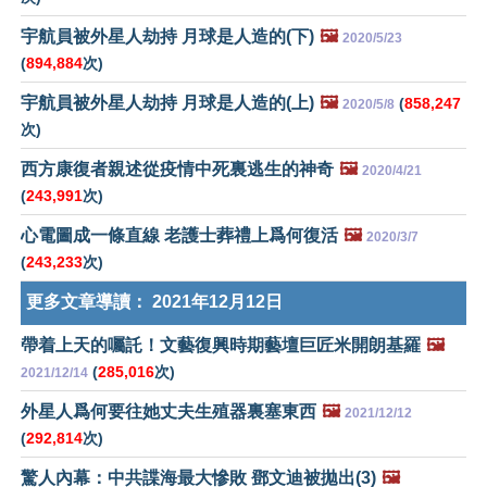
宇航員被外星人劫持 月球是人造的(下)
🖼️
2020/5/23
(
894,884
次)
宇航員被外星人劫持 月球是人造的(上)
🖼️
(
858,247
2020/5/8
次)
西方康復者親述從疫情中死裏逃生的神奇
🖼️
2020/4/21
(
243,991
次)
心電圖成一條直線 老護士葬禮上爲何復活
🖼️
2020/3/7
(
243,233
次)
更多文章導讀：
2021年12月12日
帶着上天的囑託！文藝復興時期藝壇巨匠米開朗基羅
🖼️
(
285,016
次)
2021/12/14
外星人爲何要往她丈夫生殖器裏塞東西
🖼️
2021/12/12
(
292,814
次)
驚人內幕：中共諜海最大慘敗 鄧文迪被拋出(3)
🖼️