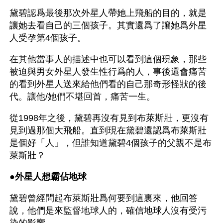
黛碧認爲最後那次外星人帶她上飛船的目的，就是
讓她去看自己的三個孩子。其實還爲了讓她爲外星
人受孕第4個孩子。 
在其他當事人的描述中也可以看到這個現象，那些
被迫與男女外星人發生性行爲的人，事後還會痛苦
的看到外星人送來給他們看的自己那奇形怪狀的後
代。讓他/她們不堪回首，痛苦一生。
從1998年之後，黛碧再沒有見到布萊斯壯，更沒有
見到過那個大飛船。直到現在黛碧還認爲布萊斯壯
是個好「人」，但誰知道黛碧4個孩子的父親不是布
萊斯壯？
●
外星人想霸佔地球
黛碧曾經問起布萊斯壯爲何要到這裏來，他回答
說，他們是來監督地球人的，確信地球人沒有受污