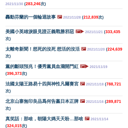
(
283,246
次)
2021/11/30
轟動芬蘭的一個輪迴故事
🖼️
(
212,839
次)
2021/11/28
美國小英雄淚眼見證正義戰勝邪惡
🖼️▶️
(
333,435
2021/11/21
次)
太離奇新聞！想死的沒死 想活的沒活
🖼️
(
224,639
2021/11/20
次)
黨的斷頭預兆！優秀黨員血濺開門紅
🖼️▶️
2021/11/19
(
396,373
次)
法國太陽王路易十四與神性凡爾賽宮
🖼️
(
788,721
2021/11/18
次)
北京山寨無印良品爲何告贏日本正牌
🖼️
(
289,871
2021/11/16
次)
真笑話：那啥，朝陽大媽天天盼…那啥
🖼️
2021/11/14
(
324,015
次)