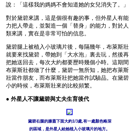
說：「這樣我的媽媽不會知道她的女兒消失了。」
對於黛碧來講，這是個很有趣的事，但外星人有能
力把人帶走，並製造一個「替身」的能力，對於人
類來講，實在是非常可怕的信息。
黛碧腿上被植入小玻璃片後，每隔幾年，布萊斯壯
就要來找黛碧，帶她到「大水泡」裏去玩，然後再
把她送回去，每次大約都要歷時幾個小時。這期間
布萊斯壯都做了什麼，黛碧一無所知，她把布萊斯
壯當作朋友，而布萊斯壯把她當作試驗品。在黛碧
小的時候，布萊斯壯來的比較頻繁。
● 
外星人不讓黛碧與丈夫生育後代
黛碧右腿的膝蓋下面大約1/3處,有一處顏色略深

的區域，是外星人給她植入小玻璃片的地方。