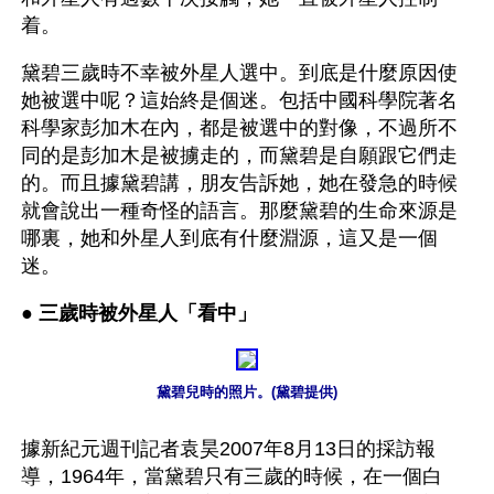
着。
黛碧三歲時不幸被外星人選中。到底是什麼原因使
她被選中呢？這始終是個迷。包括中國科學院著名
科學家彭加木在內，都是被選中的對像，不過所不
同的是彭加木是被擄走的，而黛碧是自願跟它們走
的。而且據黛碧講，朋友告訴她，她在發急的時候
就會說出一種奇怪的語言。那麼黛碧的生命來源是
哪裏，她和外星人到底有什麼淵源，這又是一個
迷。
● 
三歲時被外星人「看中」
黛碧兒時的照片。(黛碧提供)
據新紀元週刊記者袁昊2007年8月13日的採訪報
導，1964年，當黛碧只有三歲的時候，在一個白