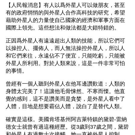
【人民報消息】有人以爲外星人可以做朋友，甚至
有的政府悄悄的與外星人合作高科技的研究，希望
藉助外星人的力量使自己國家的經濟和軍事方面在
國際上領先。這些想法和做法都是大錯特錯的。
正因爲外星人有遠遠超出人類的技能，所以它們可
以操控人、擺佈人，而人無法操控外星人，所以人
和它們來往，永遠佔不了便宜，只能吃虧，只能被
外星人所利用。對於人類來說，這是一件非常可怕
的事情。
曾經有一個人聽到外星人在他耳邊讚歎道：人類的
身體太完美了！這讓他毛骨悚然、不寒而慄。他直
覺的感到，這不是讚美而是貪婪，是外星人看中了
人體，目地是想要霸佔人體，說白了是替代人類。
確實是這樣。美國肯塔基州阿吉萊特鎮的黛碧-雷納
德女士就曾有過這種經歷。從3歲到37歲之間，黛碧
和外星人有過數十次接觸，她一直被外星人控制