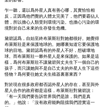
染的影響。
乍一聽，還以爲外星人真有善心哪，其實恰恰相
反，正因爲他們覺的人體太完美了，他們要霸佔人
體，所以擔心人類受到環境污染。也擔心污染的環
境對於自己未來的生存發生危機。
黛碧認爲，自始至終布萊斯壯對她都很好。她覺得
布萊斯壯是來保護地球的。她哪裏知道它要保護地
球的目地。黛碧認爲有的外星人不好，想破壞地
球。而布萊斯壯一夥外星人是來保護的。如果是這
樣，爲何布萊斯壯不讓黛碧與丈夫生下一個自己的
孩子，而只讓她與不是自己丈夫的外星人生下這些
怪物？爲何要往她丈夫生殖器裏塞東西？
對於現在很多政府都否認外星人的存在，甚至與外
星人合作的政府都是這樣，布萊斯壯對黛碧說：
「有一天我們要告訴世界我們是誰，我們是真
的。」他說：「沒有政府能夠阻擋我們證實這一