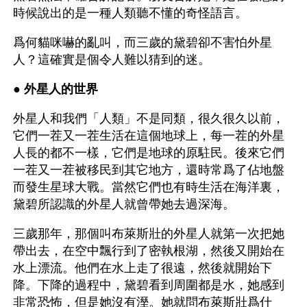
時候說出的是一種人類聽不懂的奇怪語言。
爲何貓咪嚇的亂叫，而三歲的黛碧卻不害怕外星
人？這確實是個令人難以猜到的迷。
● 
外星人的世界
外星人和我們「人類」不是同類，很久很久以前，
它們一茬又一茬生活在這個地球上，每一茬的外星
人長的都不一樣，它們是地球的原駐民。後來它們
一茬又一茬被移民到其它地方，還時常爲了佔地盤
而發生星球大戰。當然它們也有時生活在海洋裏，
黛碧所認識的外星人就曾帶她去過深海。
三歲那年，那個叫布萊斯壯的外星人就第一次把她
帶出去，在空中飄行到了密執根湖，然後又開始在
水上漂流。他們在水上走了很遠，然後就開始下
降。下降的過程中，黛碧看到周圍都是水，她感到
非常恐怖，但是她沒有溼。她就問布萊斯壯爲什