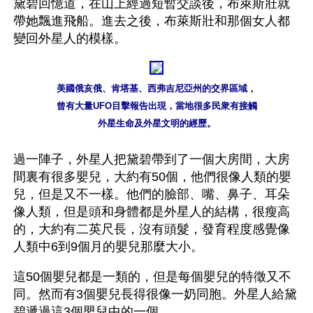
黛碧回憶道，在山上經過短暫交談後，布萊斯壯就
帶她飄進飛船。進去之後，布萊斯壯和那個女人都
變回外星人的模樣。
美國俄亥俄、肯塔基、西弗吉尼亞州的交界區域，

曾有大量UFO目擊報告出現，當地很多民衆有接觸

外星生命及外星文明的經歷。
過一陣子，外星人把黛碧帶到了一個大房間，大房
間裏有很多嬰兒，大約有50個，他們很像人類的嬰
兒，但是又不一樣。他們的臉部、嘴、鼻子、耳朵
像人類，但是頭和身體都是外星人的結構，很瘦高
的，大約有二英尺長，沒有頭髮，發育程度感覺像
人類中6到9個月的嬰兒那麼大小。
這50個嬰兒都是一類的，但是每個嬰兒的特徵又不
同。然而有3個嬰兒長得很像一奶同胞。外星人給黛
碧遞過這3個嬰兒中的一個。