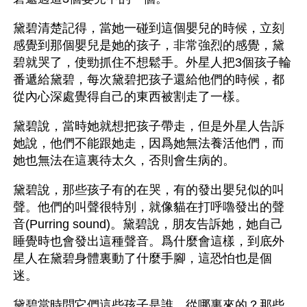
黛碧清楚記得，當她一碰到這個嬰兒的時候，立刻
感覺到那個嬰兒是她的孩子，非常強烈的感覺，黛
碧就哭了，使勁抓住不想鬆手。外星人把3個孩子輪
番遞給黛碧，每次黛碧把孩子還給他們的時候，都
從內心深處覺得自己的東西被割走了一樣。
黛碧說，當時她就想把孩子帶走，但是外星人告訴
她說，他們不能跟她走，因爲她無法養活他們，而
她也無法在這裏待太久，否則會生病的。
黛碧說，那些孩子有的在哭，有的發出嬰兒似的叫
聲。他們的叫聲很特別，就像貓在打呼嚕發出的聲
音(Purring sound)。黛碧說，朋友告訴她，她自己
睡覺時也會發出這種聲音。爲什麼會這樣，到底外
星人在黛碧身體裏動了什麼手腳，這恐怕也是個
迷。
黛碧當時問它們這些孩子是誰、從哪裏來的？那些