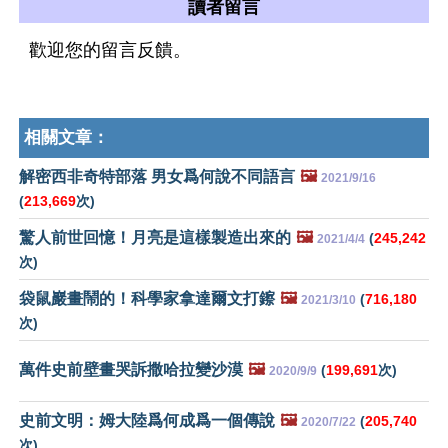
讀者留言
歡迎您的留言反饋。
相關文章：
解密西非奇特部落 男女爲何說不同語言
🖼️
2021/9/16
(
213,669
次)
驚人前世回憶！月亮是這樣製造出來的
🖼️
(
245,242
2021/4/4
次)
袋鼠巖畫鬧的！科學家拿達爾文打鑔
🖼️
(
716,180
2021/3/10
次)
萬件史前壁畫哭訴撒哈拉變沙漠
🖼️
(
199,691
次)
2020/9/9
史前文明：姆大陸爲何成爲一個傳說
🖼️
(
205,740
2020/7/22
次)