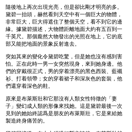
隨後地上再次出現光亮，但是卻比剛才明亮的多。
黛碧一抬頭，赫然看到天空中有一個巨大的物體，
非常巨大，巨大得遮住了整個天空，看不到它的邊
緣。據黛碧描述，大物體距離地面大約有五百到一
千英尺。那個龐然大物發出的光照在地上，它的底
部又能把地面的景象反射進去。
突如其來的變化令黛碧吃驚，但是她也沒有感到害
怕。正在此時一男一女突然現身，來到她身邊。他
們的穿戴很正式，男的穿着漂亮的黑色西裝、藍襯
衫、打着領帶；女的穿着裙子和深灰色的套裝，他
們還穿着深色的鞋。
原來是布萊斯壯和它那沒有人類女性特徵的「妻
子」變幻成人類的形像來找她。這是黛碧最後一次
見到的她始終認爲是朋友的布萊斯壯，它是來給她
製造終身痛苦的。