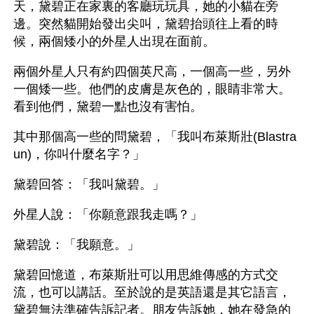
天，黛碧正在家裏的客廳玩玩具，她的小貓在旁
邊。突然貓開始發出尖叫，黛碧抬頭往上看的時
候，兩個矮小的外星人出現在面前。
兩個外星人只有約四個英尺高，一個高一些，另外
一個矮一些。他們的皮膚是灰色的，眼睛非常大。
看到他們，黛碧一點也沒有害怕。
其中那個高一些的問黛碧，「我叫布萊斯壯(Blastra
un)，你叫什麼名字？」
黛碧回答：「我叫黛碧。」
外星人說：「你願意跟我走嗎？」
黛碧說：「我願意。」
黛碧回憶道，布萊斯壯可以用思維傳感的方式交
流，也可以講話。至於說的是英語還是其它語言，
黛碧無法準確告訴記者。朋友告訴她，她在發急的