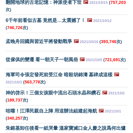
翻開地球的古老記憶：神派使者下世
🖼️
(
757,203
2021/10/15
次)
6千年前看似古墓 竟然是…太震撼了！
🖼️
2021/10/12
(
746,726
次)
孟晚舟回國與習近平將發動戰爭
🖼️
(
393,746
次)
2021/10/10
從傢俱的變遷 看一朝天子一朝風俗
🖼️
(
721,691
次)
2021/10/5
海軍司令張定發死前受江命 暗殺胡錦濤 墓碑成這樣
🖼️
(
563,778
次)
2021/10/3
神的啓示！三個女孩眼中流出石頭水晶和鑽石
🖼️
2021/10/2
(
189,737
次)
哇噻！江澤民親自上陣 用這辦法組建起海航
🖼️
2021/10/1
(
340,257
次)
朱鎔基卸任後看一紙哭暈 溫家寶滅口金人慶之說爲何出爐