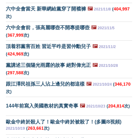
六中全會當天 新華網給黨穿了開襠褲
🖼️
(
404,997
2021/11/8
次)
六中全會前，張高麗哪壺不開專提哪壺
🖼️
2021/11/5
(
367,999
次)
頂着邪黨害百姓 習近平咋是習仲勳兒子
🖼️
2021/11/2
(
424,969
次)
黨講述三個陽光雨露的故事 絕對偉光正
🖼️
2021/10/28
(
297,588
次)
跟江澤民祖孫三人沾上邊兒的都這樣
🖼️
(
346,170
2021/10/24
次)
144年前寫入美國教材的真實奇事
🖼️
(
204,814
次)
2021/10/23
歐金中終於殺人了！歐金中終於被殺了！(多圖/8視頻)
(
263,661
次)
2021/10/19