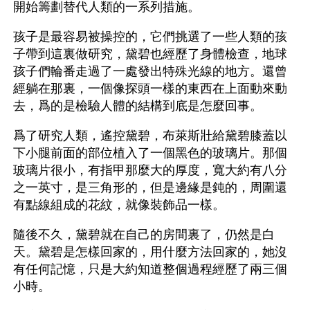
開始籌劃替代人類的一系列措施。
孩子是最容易被操控的，它們挑選了一些人類的孩
子帶到這裏做研究，黛碧也經歷了身體檢查，地球
孩子們輪番走過了一處發出特殊光線的地方。還曾
經躺在那裏，一個像探頭一樣的東西在上面動來動
去，爲的是檢驗人體的結構到底是怎麼回事。
爲了研究人類，遙控黛碧，布萊斯壯給黛碧膝蓋以
下小腿前面的部位植入了一個黑色的玻璃片。那個
玻璃片很小，有指甲那麼大的厚度，寬大約有八分
之一英寸，是三角形的，但是邊緣是鈍的，周圍還
有點線組成的花紋，就像裝飾品一樣。
隨後不久，黛碧就在自己的房間裏了，仍然是白
天。黛碧是怎樣回家的，用什麼方法回家的，她沒
有任何記憶，只是大約知道整個過程經歷了兩三個
小時。