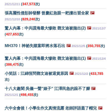
(
347,573
次)
2021/12/11
張高麗性侵彭帥發酵 曾慶紅急眼一耙摟出習全家
🖼️
(
829,240
次)
2021/12/10
驚人內幕：中共諜海最大慘敗 鄧文迪被拋出(2)
🖼️
2021/12/7
(
427,653
次)
MH370！神祕失蹤案即將水落石出
🖼️
(
350,755
次)
2021/12/5
驚人內幕：中共諜海最大慘敗 鄧文迪被拋出(1)
🖼️
2021/12/4
(
386,475
次)
小笑話：江綿恆問鄧文迪被退貨原因
🖼️
(
433,785
2021/12/2
次)
十八大趣聞 吳儀一聲"婊子" 江澤民急的跺不了腳
🖼️
(
498,455
次)
2021/12/1
六中全會後！小學生作文真情流露 老師評語蓋了帽兒
🖼️