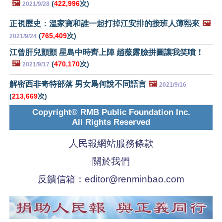
🖼️
(
422,996
次)
2021/9/28
正視歷史：溫家寶和誰一起打掉江安排的接班人薄熙來
🖼️
(
765,409
次)
2021/9/24
江曾肝兒顫顫 星島中時齊上陣 趙薇露臉拼圖讓我笑噴！
🖼️
(
470,170
次)
2021/9/17
解密西非奇特部落 男女爲何說不同語言
🖼️
2021/9/16
(
213,669
次)
Copyright© RMB Public Foundation Inc.
All Rights Reserved
人民報網站服務條款
關於我們
反饋信箱：
editor@renminbao.com