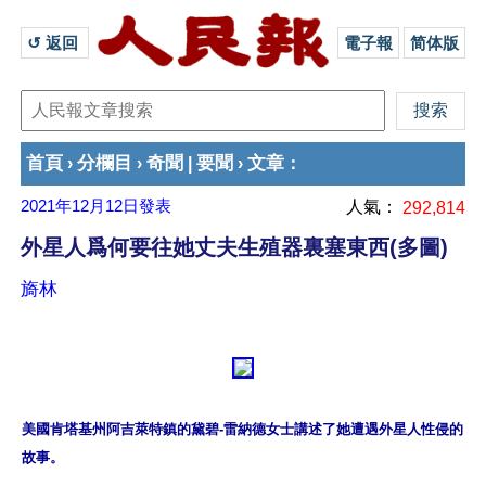
↺ 返回 
電子報
简体版
首頁
分欄目
奇聞
要聞
文章
›
›
|
›
：
2021年12月12日
發表
人氣：
292,814
外星人爲何要往她丈夫生殖器裏塞東西(多圖)
旖林
美國肯塔基州阿吉萊特鎮的黛碧-雷納德女士講述了她遭遇外星人性侵的
故事。