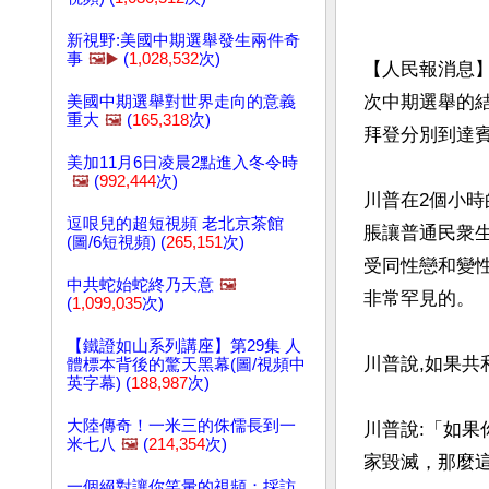
新視野:美國中期選舉發生兩件奇
事
🖼️▶️
(
1,028,532
次)
【人民報消息】
次中期選舉的
美國中期選舉對世界走向的意義
重大
🖼️
(
165,318
次)
拜登分別到達賓
美加11月6日凌晨2點進入冬令時
🖼️
(
992,444
次)
川普在2個小
逗哏兒的超短視頻 老北京茶館
脹讓普通民衆
(圖/6短視頻) (
265,151
次)
受同性戀和變
中共蛇始蛇終乃天意
🖼️
非常罕見的。

(
1,099,035
次)
【鐵證如山系列講座】第29集 人
川普說,如果共
體標本背後的驚天黑幕(圖/視頻中
英字幕) (
188,987
次)
大陸傳奇！一米三的侏儒長到一
川普說:「如果
米七八
🖼️
(
214,354
次)
家毀滅，那麼
一個絕對讓你笑暈的視頻：採訪