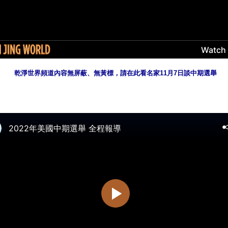
乾淨世界頻道內容無屏蔽、無黃標，請在此看名家11月7日談中期選舉