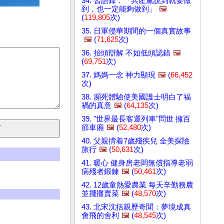
34. 習語錄：「共產黨說到就要做
到，也一定能夠做到」
🖼️
(
119,805
次)
35. 日軍侵華期間的一個真實故事
🖼️
(
71,625
次)
36. 抬頭辯解 不如低頭認錯
🖼️
(
69,751
次)
37. 媽媽一念 神力顯現
🖼️
(
66,452
次)
38. 瀕死體驗使美國護士明白了福
禍的真意
🖼️
(
64,135
次)
39. "世界最長客運列車"問世 擁百
節車廂
🖼️
(
52,480
次)
40. 父親揹着7歲殘疾兒 全美探險
旅行
🖼️
(
50,631
次)
41. 暖心 健身房老闆無償指導老弱
病殘者鍛鍊
🖼️
(
50,461
次)
42. 12歲童熱愛農業 每天辛勤務農
並擺攤賣菜
🖼️
(
48,570
次)
43. 北宋沈括親歷奇聞：夢境成真
會飛的舍利
🖼️
(
48,545
次)