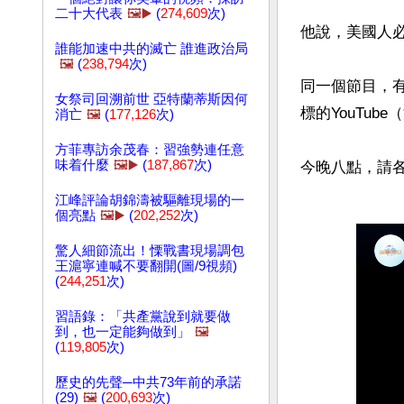
二十大代表
🖼️▶️
(
274,609
次)
他說，美國人必
誰能加速中共的滅亡 誰進政治局
🖼️
(
238,794
次)
同一個節目，
女祭司回溯前世 亞特蘭蒂斯因何
標的YouTu
消亡
🖼️
(
177,126
次)
方菲專訪余茂春：習強勢連任意
味着什麼
🖼️▶️
(
187,867
次)
江峰評論胡錦濤被驅離現場的一
個亮點
🖼️▶️
(
202,252
次)
驚人細節流出！慄戰書現場調包
王滬寧連喊不要翻開(圖/9視頻)
(
244,251
次)
習語錄：「共產黨說到就要做
到，也一定能夠做到」
🖼️
(
119,805
次)
歷史的先聲─中共73年前的承諾
(29)
🖼️
(
200,693
次)