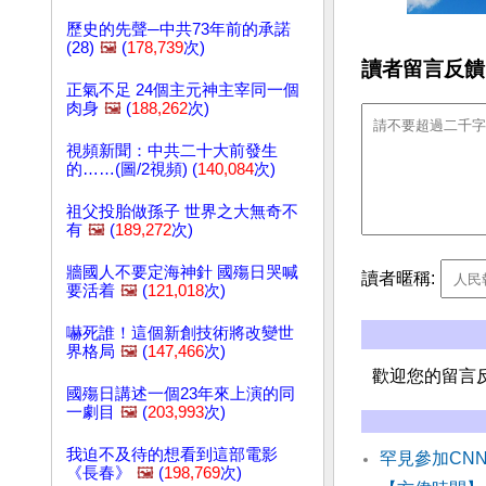
歷史的先聲─中共73年前的承諾
(28)
🖼️
(
178,739
次)
讀者留言反饋
正氣不足 24個主元神主宰同一個
肉身
🖼️
(
188,262
次)
視頻新聞：中共二十大前發生
的……(圖/2視頻) (
140,084
次)
祖父投胎做孫子 世界之大無奇不
有
🖼️
(
189,272
次)
牆國人不要定海神針 國殤日哭喊
讀者暱稱:
要活着
🖼️
(
121,018
次)
嚇死誰！這個新創技術將改變世
界格局
🖼️
(
147,466
次)
歡迎您的留言
國殤日講述一個23年來上演的同
一劇目
🖼️
(
203,993
次)
我迫不及待的想看到這部電影
罕見參加CN
《長春》
🖼️
(
198,769
次)