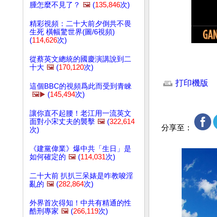
腫怎麼不見了？
🖼️
(
135,846
次)
精彩視頻：二十大前夕倒共不畏
生死 橫幅驚世界(圖/6視頻)
(
114,626
次)
從蔡英文總統的國慶演講說到二
十大
🖼️
(
170,120
次)
文章網址: http://w
打印機版
這個BBC的視頻爲此而受到青睞
🖼️▶️
(
145,494
次)
讓你直不起腰！老江用一流英文
面對小宋丈夫的襲擊
🖼️
(
322,614
分享至：
次)
《建黨偉業》爆中共「生日」是
如何確定的
🖼️
(
114,031
次)
二十大前 扒扒三呆婊是咋教唆淫
亂的
🖼️
(
282,864
次)
外界首次得知！中共有精通的性
酷刑專家
🖼️
(
266,119
次)