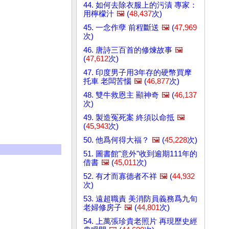
44. 如何去除衣服上的污漬 專家：
用檸檬汁
🖼️
(
48,437
次)
45. 一念作孽 前程斷送
🖼️
(
47,969
次)
46. 唐詩三百首的修煉故事
🖼️
(
47,612
次)
47. 印度男子用3年存的硬幣買摩
托車 老闆苦惱
🖼️
(
46,877
次)
48. 雙牛救恩主 顯神奇
🖼️
(
46,137
次)
49. 製造冤死案 終須以命抵
🖼️
(
45,943
次)
50. 他爲何得大福？
🖼️
(
45,228
次)
51. 圖書館"意外"收到逾期111年的
借書
🖼️
(
45,011
次)
52. 有才而寡德者不祥
🖼️
(
44,932
次)
53. 遠超職責 美消防員義務爲九旬
老婦修房子
🖼️
(
44,801
次)
54. 上萬張珍貴老照片 再現歷史經