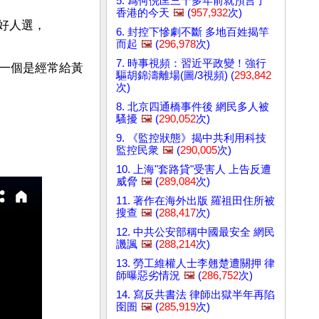
5. 爲何倪匡三十多年前就預言了
香港的今天
🖼️
(
957,932
次)
人選，

6. 封控下慘劇不斷 多地百姓揭竿
而起
🖼️
(
296,978
次)
7. 時事視頻：習近平政變！強行
一個是經常給黃
驅胡錦濤離場(圖/3視頻) (
293,842
次)
8. 北京四通橋事件後 網民多人被
騷擾
🖼️
(
290,052
次)
9. 《監控狀態》揭中共利用科技
監控民衆
🖼️
(
290,005
次)
10. 上海"套路貸"受害人 上告反遭
威脅
🖼️
(
289,084
次)
11. 著作在海外出版 羅祖田住所被
搜查
🖼️
(
288,417
次)
12. 中共公安部稱中國最安全 網民
譏諷
🖼️
(
288,214
次)
13. 勞工維權人士李翹楚遭關押 律
師曝惡劣情況
🖼️
(
286,752
次)
14. 寫反共書法 律師出獄半年再陷
囹圄
🖼️
(
285,919
次)