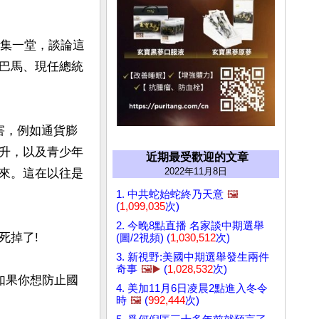
聚集一堂，談論這
巴馬、現任總統
害，例如通貨膨
升，以及青少年
近期最受歡迎的文章
2022年11月8日
來。這在以往是
1. 中共蛇始蛇終乃天意
🖼️
(
1,099,035
次)
2. 今晚8點直播 名家談中期選舉
掉了! 

(圖/2視頻) (
1,030,512
次)
3. 新視野:美國中期選舉發生兩件
奇事
🖼️▶️
(
1,028,532
次)
如果你想防止國
4. 美加11月6日凌晨2點進入冬令
時
🖼️
(
992,444
次)