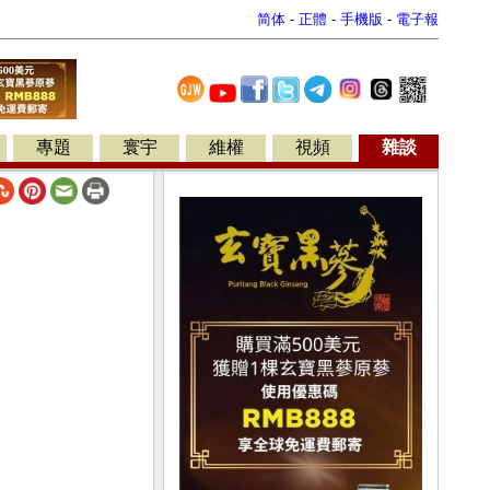
简体
-
正體
-
手機版
-
電子報
專題
寰宇
維權
視頻
雜談