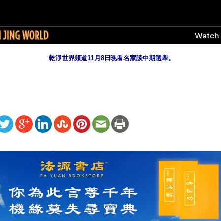
乾淨世界頻道11月8日晚看名家談中期選舉。
ww.renminbao.com/rmb/articles/2022/11/8/75134b.html