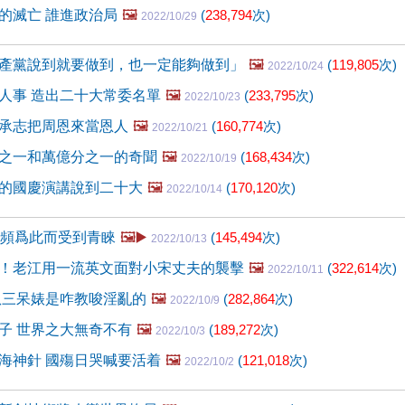
的滅亡 誰進政治局
🖼️
(
238,794
次)
2022/10/29
產黨說到就要做到，也一定能夠做到」
🖼️
(
119,805
次)
2022/10/24
人事 造出二十大常委名單
🖼️
(
233,795
次)
2022/10/23
承志把周恩來當恩人
🖼️
(
160,774
次)
2022/10/21
之一和萬億分之一的奇聞
🖼️
(
168,434
次)
2022/10/19
的國慶演講說到二十大
🖼️
(
170,120
次)
2022/10/14
視頻爲此而受到青睞
🖼️▶️
(
145,494
次)
2022/10/13
！老江用一流英文面對小宋丈夫的襲擊
🖼️
(
322,614
次)
2022/10/11
扒三呆婊是咋教唆淫亂的
🖼️
(
282,864
次)
2022/10/9
子 世界之大無奇不有
🖼️
(
189,272
次)
2022/10/3
海神針 國殤日哭喊要活着
🖼️
(
121,018
次)
2022/10/2