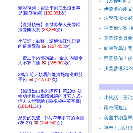
【方偉時間】
精彩視頻：習近平到底出沒出事
伊萬卡心疼父
兒(圖/3視頻) (
182,991
次)
法學教授揭祕
【直播預告】全世界華人美聲唱
拜登籤法案 
法聲樂大賽 (
83,396
次)
美衆院委員會通
小笑話：御醫，請解決江泡妞兒
的這個憂愁
🖼️
(
267,498
次)
結束對烏訪問
「習近平內部講話」 全文 內容令
拜登發佈上任
人不寒而慄
🖼️
(
355,308
次)
川普參選20
3萬年前人類居然能實施精湛截肢
手術
🖼️
(
142,707
次)
【鐵證如山系列講座】第28集 法
輪功學員被羣體滅絕的其它方式-
小笑話：王冶
活人人體實驗 (圖/視頻中英字幕)
(
181,411
次)
兩奇聞規定！
美國中期選舉
歷史的先聲─中共72年多前的承諾
(26-27)
🖼️
(
184,942
次)
神奇！胎兒也