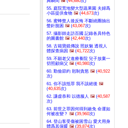
典瞬間
🖼️
(
44,680
次)
55. 庭院荒地變大型蔬果園 夫婦爲
小區提供食物
🖼️
(
44,673
次)
56. 蜜蜂螫人後反悔 不斷繞圈抽出
螫針脫困
🖼️
(
43,067
次)
57. 攝影師走訪百國 記錄各具特色
的圖書館
🖼️
(
42,440
次)
58. 古籍寶鏡傳說 照妖魅 透視人
體探查病因
🖼️
(
41,722
次)
59. 不願老父進療養院 兒子放棄一
切照顧病父
🖼️
(
40,980
次)
60. 勤儉節約 剋制貪慾
🖼️
(
40,922
次)
61. 你不該抵罪 我不該絕後
🖼️
(
40,635
次)
62. 謙虛恭和 以德服人
🖼️
(
40,587
次)
63. 前世之罪因何得到赦免 命運如
何被改變？
🖼️
(
39,960
次)
64. 登山客受傷被困雪山 愛犬用身
體爲其保暖
🖼️
(
39,874
次)