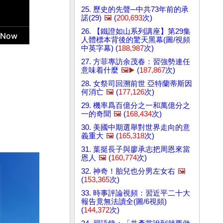
25. 歷史的先聲─中共73年前的承
諾(29)
🖼️
(
200,693
次)
26. 【鐵證如山系列講座】第29集
人體標本背後的驚天黑幕(圖/視頻
中英字幕) (
188,987
次)
27. 方菲專訪余茂春：習強勢連任
意味着什麼
🖼️▶️
(
187,867
次)
28. 女祭司回溯前世 亞特蘭蒂斯因
何消亡
🖼️
(
177,126
次)
29. 機率爲百億分之一和萬億分之
一的奇聞
🖼️
(
168,434
次)
30. 美國中期選舉對世界走向的意
義重大
🖼️
(
165,318
次)
31. 葉挺長子與廖承志把周恩來當
恩人
🖼️
(
160,774
次)
32. 神奇！胎兒也分男左女右
🖼️
(
153,365
次)
33. 時事評論視頻：習近平二十大
報告竟無法讀全(圖/6視頻)
(
144,372
次)