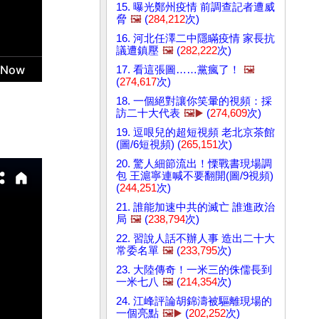
15. 曝光鄭州疫情 前調查記者遭威
脅
🖼️
(
284,212
次)
16. 河北任澤二中隱瞞疫情 家長抗
議遭鎮壓
🖼️
(
282,222
次)
17. 看這張圖……黨瘋了！
🖼️
(
274,617
次)
18. 一個絕對讓你笑暈的視頻：採
訪二十大代表
🖼️▶️
(
274,609
次)
19. 逗哏兒的超短視頻 老北京茶館
(圖/6短視頻) (
265,151
次)
20. 驚人細節流出！慄戰書現場調
包 王滬寧連喊不要翻開(圖/9視頻)
(
244,251
次)
21. 誰能加速中共的滅亡 誰進政治
局
🖼️
(
238,794
次)
22. 習說人話不辦人事 造出二十大
常委名單
🖼️
(
233,795
次)
23. 大陸傳奇！一米三的侏儒長到
一米七八
🖼️
(
214,354
次)
24. 江峰評論胡錦濤被驅離現場的
一個亮點
🖼️▶️
(
202,252
次)