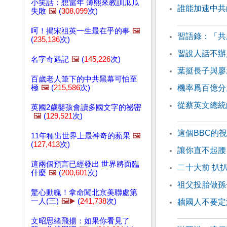
小笑話：想當年 薄熙來教訓瓜瓜
誰能加速中共
失敗
🖼️
(
308,099
次)
呵！揭宋祖英一生最在乎的事
🖼️
習語錄：「共
(
235,136
次)
習說人話不辦
名字奇遇記
🖼️
(
145,226
次)
葉挺長子與廖
百歲老人筆下的中共黑幕可怕至
極
🖼️
(
215,586
次)
機率爲百億分
從蔡英文總統
英國2歲嬰孩會讀多國文字的祕密
🖼️
(
129,521
次)
這個BBC的
11年種出世界上最神奇的蘋果
🖼️
(
127,413
次)
讓你直不起腰
這兩個預言已經發出 世界將面臨
二十大前 扒
什麼
🖼️
(
200,601
次)
祖父投胎做孫
驚心動魄！拿命闖北京美聯處第
一人(三)
🖼️▶️
(
241,738
次)
牆國人不要定
文昭思緒飛揚：如果你看見了