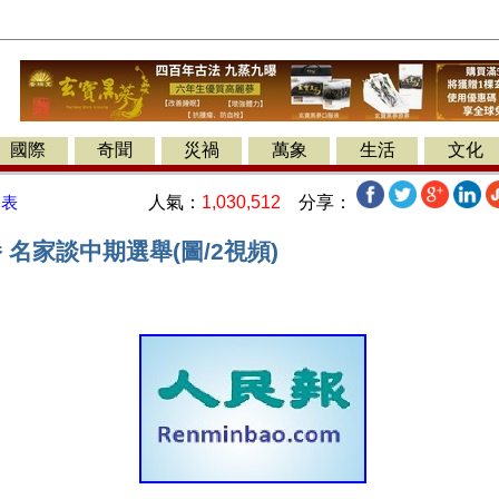
國際
奇聞
災禍
萬象
生活
文化
人氣：
1,030,512
分享：
發表
 名家談中期選舉(圖/2視頻)