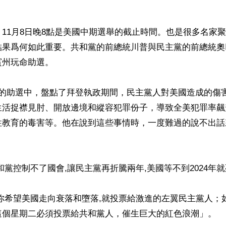
11月8日晚8點是美國中期選舉的截止時間。也是很多名家
結果爲何如此重要。共和黨的前總統川普與民主黨的前總統奧
州玩命助選。

時的助選中，盤點了拜登執政期間，民主黨人對美國造成的傷
生活捉襟見肘、開放邊境和縱容犯罪份子，導致全美犯罪率飆
性教育的毒害等。他在說到這些事情時，一度難過的說不出話
和黨控制不了國會,讓民主黨再折騰兩年,美國等不到2024年就死
你希望美國走向衰落和墮落,就投票給激進的左翼民主黨人；
這個星期二必須投票給共和黨人，催生巨大的紅色浪潮」。
