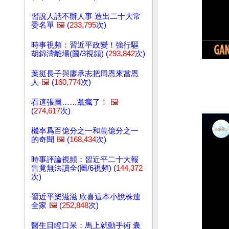
習說人話不辦人事 造出二十大常
委名單
🖼️
(
233,795
次)
時事視頻：習近平政變！強行驅
胡錦濤離場(圖/3視頻) (
293,842
次)
葉挺長子與廖承志把周恩來當恩
人
🖼️
(
160,774
次)
看這張圖……黨瘋了！
🖼️
(
274,617
次)
機率爲百億分之一和萬億分之一
的奇聞
🖼️
(
168,434
次)
時事評論視頻：習近平二十大報
告竟無法讀全(圖/6視頻) (
144,372
次)
習近平樂滋滋 欣喜這本小說株連
全家
🖼️
(
252,848
次)
醫生目瞪口呆：馬上就動手術 囊