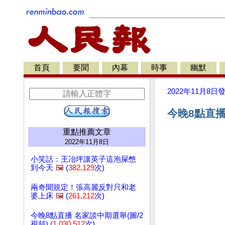
首頁
要聞
內幕
時事
幽默
2022年11月8日
今晚8點直播
重點推薦文章
2022年11月8日
小笑話：王冶坪讓英子這泡屎憋
到今天
🖼️
(
382,129
次)
兩奇聞規定！張高麗反對只和老
婆上床
🖼️
(
261,212
次)
今晚8點直播 名家談中期選舉(圖/2
視頻) (
1,030,512
次)