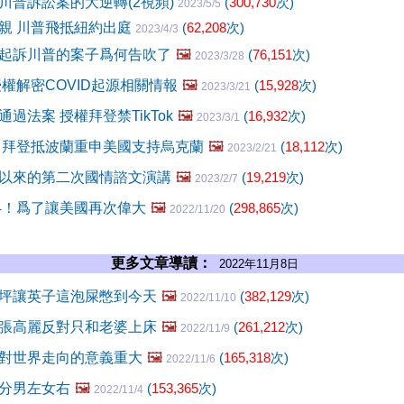
川普訴訟案的大逆轉(2視頻)
(
300,730
次)
2023/5/5
親 川普飛抵紐約出庭
(
62,208
次)
2023/4/3
起訴川普的案子爲何告吹了
🖼️
(
76,151
次)
2023/3/28
授權解密COVID起源相關情報
🖼️
(
15,928
次)
2023/3/21
過法案 授權拜登禁TikTok
🖼️
(
16,932
次)
2023/3/1
 拜登抵波蘭重申美國支持烏克蘭
🖼️
(
18,112
次)
2023/2/21
以來的第二次國情諮文演講
🖼️
(
19,219
次)
2023/2/7
24！爲了讓美國再次偉大
🖼️
(
298,865
次)
2022/11/20
更多文章導讀：
2022年11月8日
坪讓英子這泡屎憋到今天
🖼️
(
382,129
次)
2022/11/10
張高麗反對只和老婆上床
🖼️
(
261,212
次)
2022/11/9
對世界走向的意義重大
🖼️
(
165,318
次)
2022/11/6
分男左女右
🖼️
(
153,365
次)
2022/11/4