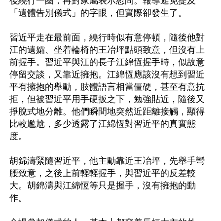
後繞行一圈，再對家屬表示慰問。報導避免提及
「遺體告別儀式」的字眼，但實際卻發生了。

習近平走在最前面，繞行時似有意停頓，隨後他對
江的遺孀、坐着輪椅的王冶坪點頭致意，但沒有上
前握手。習近平與江的長子江綿恆握手時，似故意
停留交談，又靠近擁抱。江綿恆應該沒有想到習近
平有擁抱的舉動，肢體語言相當僵硬，甚至有意抗
拒，但被習近平用手硬扳之下，勉強貼近，隨後又
掙脫式地分離。他們瞬間地突然近距離接觸，顯得
比較尷尬，多少透露了江綿恆對習近平的真實態
度。

胡錦濤緊隨習近平，他主動靠近王冶坪，先舉手彎
腰致意，之後上前輕輕握手，與習近平的反差較
大。胡錦濤與江綿恆等只是握手，沒有擁抱的動
作。
