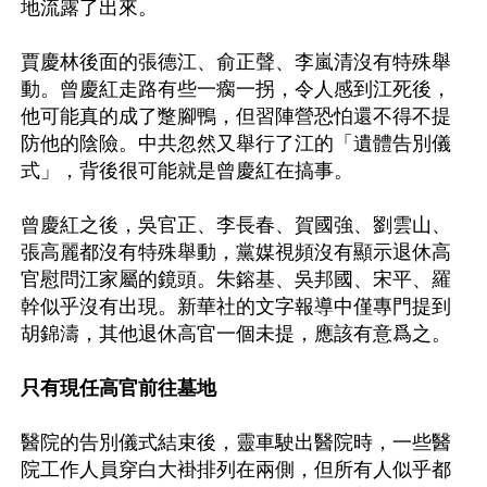
地流露了出來。

賈慶林後面的張德江、俞正聲、李嵐清沒有特殊舉
動。曾慶紅走路有些一瘸一拐，令人感到江死後，
他可能真的成了蹩腳鴨，但習陣營恐怕還不得不提
防他的陰險。中共忽然又舉行了江的「遺體告別儀
式」，背後很可能就是曾慶紅在搞事。

曾慶紅之後，吳官正、李長春、賀國強、劉雲山、
張高麗都沒有特殊舉動，黨媒視頻沒有顯示退休高
官慰問江家屬的鏡頭。朱鎔基、吳邦國、宋平、羅
幹似乎沒有出現。新華社的文字報導中僅專門提到
胡錦濤，其他退休高官一個未提，應該有意爲之。

只有現任高官前往墓地
醫院的告別儀式結束後，靈車駛出醫院時，一些醫
院工作人員穿白大褂排列在兩側，但所有人似乎都