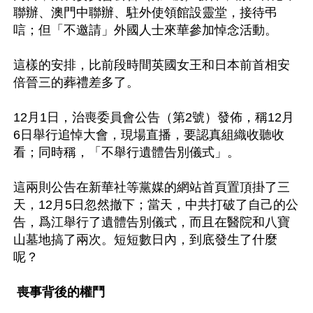
聯辦、澳門中聯辦、駐外使領館設靈堂，接待弔
唁；但「不邀請」外國人士來華參加悼念活動。

這樣的安排，比前段時間英國女王和日本前首相安
倍晉三的葬禮差多了。

12月1日，治喪委員會公告（第2號）發佈，稱12月
6日舉行追悼大會，現場直播，要認真組織收聽收
看；同時稱，「不舉行遺體告別儀式」。

這兩則公告在新華社等黨媒的網站首頁置頂掛了三
天，12月5日忽然撤下；當天，中共打破了自己的公
告，爲江舉行了遺體告別儀式，而且在醫院和八寶
山墓地搞了兩次。短短數日內，到底發生了什麼
呢？

喪事背後的權鬥