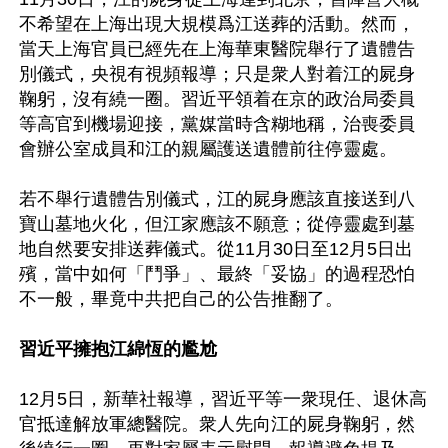
不希望在上海出現大規模爲江送葬的活動。然而，
當天上海官員已經先在上海華東醫院舉行了遺體告
別儀式，央視有視頻報導；只是衆人對着江的屍身
鞠躬，沒有繞一圈。習近平領着在京的政治局委員
等高官到機場迎接，黨媒當時含糊地稱，治喪委員
會辦公室成員和江的親屬護送遺體前往停靈處。

若不舉行遺體告別儀式，江的屍身應該直接送到八
寶山墓地火化，但江家應該不願意；從停靈處到墓
地自然要安排送葬儀式。從11月30日至12月5日出
殯，當中如何「鬥爭」、最終「妥協」的過程恐怕
不一般，畢竟中共把自己的公告推翻了。

習近平擁抱江綿恆的尷尬
12月5日，新華社報導，習近平等一衆現任、退休高
官抵達解放軍總醫院。衆人先向江的屍身鞠躬，然