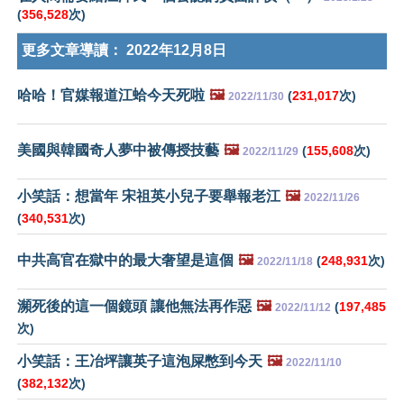
(
356,528
次)
更多文章導讀：
2022年12月8日
哈哈！官媒報道江蛤今天死啦
🖼️
(
231,017
次)
2022/11/30
美國與韓國奇人夢中被傳授技藝
🖼️
(
155,608
次)
2022/11/29
小笑話：想當年 宋祖英小兒子要舉報老江
🖼️
2022/11/26
(
340,531
次)
中共高官在獄中的最大奢望是這個
🖼️
(
248,931
次)
2022/11/18
瀕死後的這一個鏡頭 讓他無法再作惡
🖼️
(
197,485
2022/11/12
次)
小笑話：王冶坪讓英子這泡屎憋到今天
🖼️
2022/11/10
(
382,132
次)