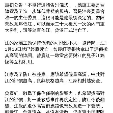
最初公告「不舉行遺體告別儀式」，應該主要是習
陣營爲了進一步降低葬禮的規格。習是治喪委員會
唯一的主任委員，這很可能是他最後決定的。習陣
營故意壓低江，可以顯示二十大後又一次的內鬥重
大勝利，還等於宣佈江、曾派正式消亡了。

江的家屬主動保持低調的可能性不大。據傳聞，江1
1月13日就已經腦死亡，曾慶紅等很快拿出了評價極
其高調的悼詞。曾慶紅一夥當然要與江的兒子江綿
恆等互相利用。

江家爲了防止被整肅，應該希望儘量高調，中共對
江的評價越高，喪葬規格越高，江家相對越安全。

曾慶紅一夥爲了保住僅剩的影響力，也希望拔高對
江的評價，對一些敏感事件再度定性，防止今後翻
盤。江派的退休高官們應該也想故意造一下聲勢，
顯示江、曾派還在，並沒有潰散，仍有實力與習陣