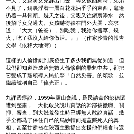
一天，父親將女兒趕出門去，等女孩回家時，弟弟
不見了，鍋裏浮着一層白花花油乎乎的東西，竈邊
扔着一具骨頭。幾天之後，父親又往鍋裏添水，然
後招呼女兒過去。女孩嚇得躲在門外大哭，哀求
道：『大大（爸爸），別吃我，我給你摟草、燒
火，吃了我沒人給你做活。』」（作家沙青的報告
文學《依稀大地灣》） 

這樣的人倫慘劇到底發生了多少我們無從知道，但
我們卻知道造成這無數人倫慘劇的罪魁中共，卻把
它變成了黨領導人民抗擊「自然災害」的頌歌，並
繼續號稱自己「偉光正」。 

九評透露說，1959年廬山會議，爲民請命的彭德懷
遭到整肅，一大批敢於說出實話的幹部被撤職、關
押、審查，到大饑荒發生時已經無人敢說真話，幾
乎全都爲了保住自己的烏紗帽而掩蓋餓死人的真
相，甚至甘肅省在陝西主動提出支援他們糧食時還