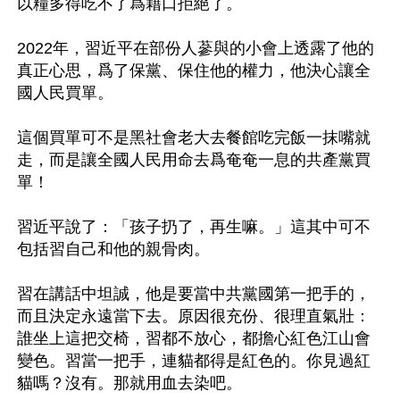
以糧多得吃不了爲藉口拒絕了。 

2022年，習近平在部份人蔘與的小會上透露了他的
真正心思，爲了保黨、保住他的權力，他決心讓全
國人民買單。 

這個買單可不是黑社會老大去餐館吃完飯一抹嘴就
走，而是讓全國人民用命去爲奄奄一息的共產黨買
單！

習近平說了：「孩子扔了，再生嘛。」這其中可不
包括習自己和他的親骨肉。

習在講話中坦誠，他是要當中共黨國第一把手的，
而且決定永遠當下去。原因很充份、很理直氣壯：
誰坐上這把交椅，習都不放心，都擔心紅色江山會
變色。習當一把手，連貓都得是紅色的。你見過紅
貓嗎？沒有。那就用血去染吧。
