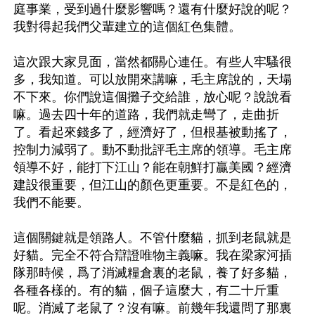
庭事業，受到過什麼影響嗎？還有什麼好說的呢？
我對得起我們父輩建立的這個紅色集體。 

這次跟大家見面，當然都關心連任。有些人牢騷很
多，我知道。可以放開來講嘛，毛主席說的，天塌
不下來。你們說這個攤子交給誰，放心呢？說說看
嘛。過去四十年的道路，我們就走彎了，走曲折
了。看起來錢多了，經濟好了，但根基被動搖了，
控制力減弱了。動不動批評毛主席的領導。毛主席
領導不好，能打下江山？能在朝鮮打贏美國？經濟
建設很重要，但江山的顏色更重要。不是紅色的，
我們不能要。 

這個關鍵就是領路人。不管什麼貓，抓到老鼠就是
好貓。完全不符合辯證唯物主義嘛。我在梁家河插
隊那時候，爲了消滅糧倉裏的老鼠，養了好多貓，
各種各樣的。有的貓，個子這麼大，有二十斤重
呢。消滅了老鼠了？沒有嘛。前幾年我還問了那裏