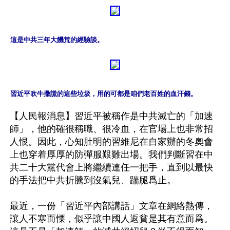
這是中共三年大饑荒的經驗談。
習近平吹牛撒謊的這些垃圾，用的可都是咱們老百姓的血汗錢。
【人民報消息】習近平被稱作是中共滅亡的「加速
師」，他的確很稱職、很冷血，在官場上也非常招
人恨。因此，心知肚明的習維尼在自家辦的冬奧會
上也穿着厚厚的防彈服艱難出場。我們判斷習在中
共二十大黨代會上將繼續連任一把手，直到以最快
的手法把中共折騰到沒氣兒、踹腿爲止。 

最近，一份「習近平內部講話」文章在網絡熱傳，
讓人不寒而慄，似乎讓中國人返貧是其有意而爲。