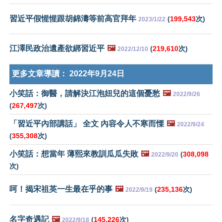
習近平假惺惺跟胡錦濤等前高官拜年
(
199,543
次)
2023/1/22
江澤民政治遺產欲綁習近平
🖼️
(
219,610
次)
2022/12/10
更多文章導讀：
2022年9月24日
小笑話：御醫，請解決江泡妞兒的這個憂愁
🖼️
2022/9/26
(
267,497
次)
「習近平內部講話」 全文 內容令人不寒而慄
🖼️
2022/9/24
(
355,308
次)
小笑話：想當年 薄熙來教訓瓜瓜失敗
🖼️
(
308,098
2022/9/20
次)
呵！揭宋祖英一生最在乎的事
🖼️
(
235,136
次)
2022/9/19
名字奇遇記
🖼️
(
145,226
次)
2022/9/18