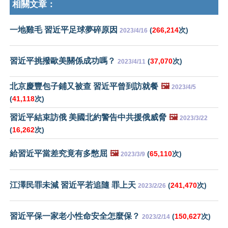
相關文章：
一地雞毛 習近平足球夢碎原因
(
266,214
次)
2023/4/16
習近平挑撥歐美關係成功嗎？
(
37,070
次)
2023/4/11
北京慶豐包子鋪又被查 習近平曾到訪就餐
🖼️
2023/4/5
(
41,118
次)
習近平結束訪俄 美國北約警告中共援俄威脅
🖼️
2023/3/22
(
16,262
次)
給習近平當差究竟有多憋屈
🖼️
(
65,110
次)
2023/3/9
江澤民罪未減 習近平若追隨 罪上天
(
241,470
次)
2023/2/26
習近平保一家老小性命安全怎麼保？
(
150,627
次)
2023/2/14