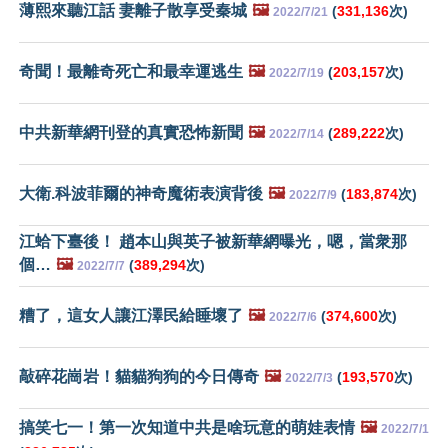
薄熙來聽江話 妻離子散享受秦城
🖼️
(
331,136
次)
2022/7/21
奇聞！最離奇死亡和最幸運逃生
🖼️
(
203,157
次)
2022/7/19
中共新華網刊登的真實恐怖新聞
🖼️
(
289,222
次)
2022/7/14
大衛.科波菲爾的神奇魔術表演背後
🖼️
(
183,874
次)
2022/7/9
江蛤下臺後！ 趙本山與英子被新華網曝光，嗯，當衆那
個…
🖼️
(
389,294
次)
2022/7/7
糟了，這女人讓江澤民給睡壞了
🖼️
(
374,600
次)
2022/7/6
敲碎花崗岩！貓貓狗狗的今日傳奇
🖼️
(
193,570
次)
2022/7/3
搞笑七一！第一次知道中共是啥玩意的萌娃表情
🖼️
2022/7/1