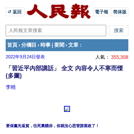
↺ 返回 
電子報
简体版
首頁
分欄目
時事
要聞
文章
›
›
|
›
：
2022年9月24日
發表
人氣：
355,308
「習近平內部講話」 全文 內容令人不寒而慄
(多圖)
李曉
要保黨先返貧，往死裏餓你，你就沒心思管誰當政了！