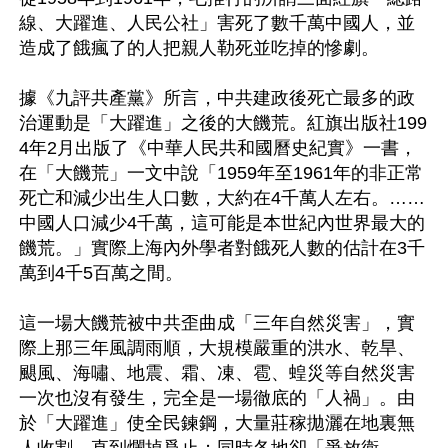
線、大躍進、人民公社」害死了數千萬中國人，並
造成了餓瘋了的人把親人勒死並吃掉的慘劇。

據《九評共產黨》所言，中共建政後死亡最多的政
治運動是「大躍進」之後的大饑荒。紅旗出版社199
4年2月出版了《中華人民共和國曆史紀實》一書，
在「大饑荒」一文中說「1959年至1961年的非正常
死亡和減少出生人口數，大約在4千萬人左右。……
中國人口減少4千萬，這可能是本世紀內世界最大的
饑荒。」實際上海內外學者對餓死人數的估計在3千
萬到4千5百萬之間。

這一場大饑荒被中共歪曲成「三年自然災害」，實
際上那三年風調雨順，大規模嚴重的洪水、乾旱、
颶風、海嘯、地震、霜、凍、雹、蝗災等自然災害
一次也沒有發生，完全是一場徹底的「人禍」。由
於「大躍進」使全民鍊鋼，大量莊稼拋灑在地裏無