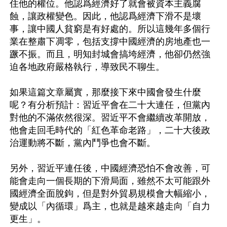
住他的權位。他認爲經濟好了就會被資本主義腐
蝕，讓政權變色。因此，他認爲經濟下滑不是壞
事，讓中國人貧窮是有好處的。所以這幾年多個行
業在整肅下凋零，包括支撐中國經濟的房地產也一
蹶不振。而且，明知封城會搞垮經濟，他卻仍然強
迫各地政府嚴格執行，導致民不聊生。 

如果這篇文章屬實，那麼接下來中國會發生什麼
呢？有分析預計：習近平會在二十大連任，但黨內
對他的不滿依然很深。習近平不會繼續改革開放，
他會走回毛時代的「紅色革命老路」，二十大後政
治運動將不斷，黨內鬥爭也會不斷。 

另外，習近平連任後，中國經濟恐怕不會改善，可
能會走向一個長期的下滑局面，雖然不太可能跟外
國經濟全面脫鉤，但是對外貿易規模會大幅縮小，
變成以「內循環」爲主，也就是越來越走向「自力
更生」。 
