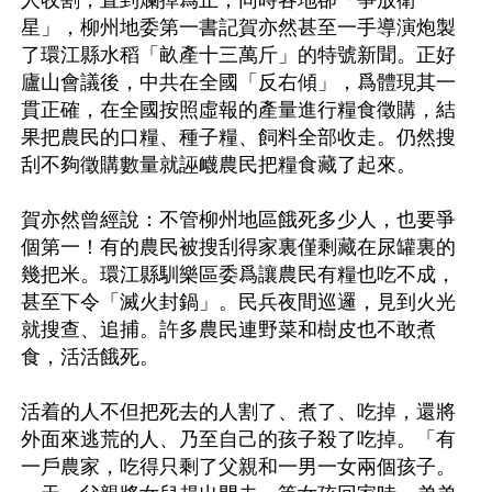
人收割，直到爛掉爲止；同時各地卻「爭放衛
星」，柳州地委第一書記賀亦然甚至一手導演炮製
了環江縣水稻「畝產十三萬斤」的特號新聞。正好
廬山會議後，中共在全國「反右傾」，爲體現其一
貫正確，在全國按照虛報的產量進行糧食徵購，結
果把農民的口糧、種子糧、飼料全部收走。仍然搜
刮不夠徵購數量就誣衊農民把糧食藏了起來。

賀亦然曾經說：不管柳州地區餓死多少人，也要爭
個第一！有的農民被搜刮得家裏僅剩藏在尿罐裏的
幾把米。環江縣馴樂區委爲讓農民有糧也吃不成，
甚至下令「滅火封鍋」。民兵夜間巡邏，見到火光
就搜查、追捕。許多農民連野菜和樹皮也不敢煮
食，活活餓死。

活着的人不但把死去的人割了、煮了、吃掉，還將
外面來逃荒的人、乃至自己的孩子殺了吃掉。「有
一戶農家，吃得只剩了父親和一男一女兩個孩子。