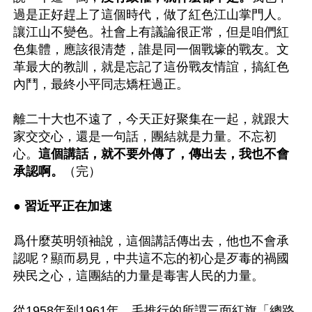
過是正好趕上了這個時代，做了紅色江山掌門人。
讓江山不變色。社會上有議論很正常，但是咱們紅
色集體，應該很清楚，誰是同一個戰壕的戰友。文
革最大的教訓，就是忘記了這份戰友情誼，搞紅色
內鬥，最終小平同志矯枉過正。 

離二十大也不遠了，今天正好聚集在一起，就跟大
家交交心，還是一句話，團結就是力量。不忘初
心。
這個講話，就不要外傳了，傳出去，我也不會
承認啊。
（完） 

● 習近平正在加速 
爲什麼英明領袖說，這個講話傳出去，他也不會承
認呢？顯而易見，中共這不忘的初心是歹毒的禍國
殃民之心，這團結的力量是毒害人民的力量。 

從1958年到1961年，毛推行的所謂三面紅旗「總路