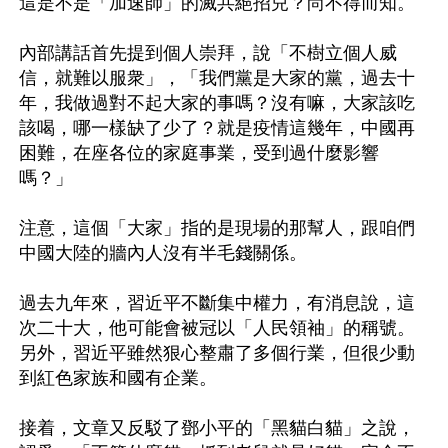
這是不是「加速師」的滅共絕招兒？尚不得而知。 

內部講話首先提到個人崇拜，說「不樹立個人威
信，就難以服衆」，「我們黨是大家的黨，過去十
年，我做過對不起大家的事嗎？沒有嘛，大家該吃
該喝，哪一樣缺了少了？就是疫情這幾年，中國再
困難，在座各位的家庭事業，受到過什麼影響
嗎？」 

注意，這個「大家」指的是現場的那幫人，跟咱們
中國大陸的牆內人沒有半毛錢關係。 

過去九年來，習近平不斷集中權力，有消息說，這
次二十大，他可能會被冠以「人民領袖」的稱號。
另外，習近平雖然狠心整肅了多個行業，但很少動
到紅色家族和國有企業。 

接着，文章又反駁了鄧小平的「黑貓白貓」之說，