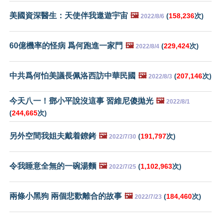
美國資深醫生：天使伴我遨遊宇宙
🖼️
(
158,236
次)
2022/8/6
60億機率的怪病 爲何跑進一家門
🖼️
(
229,424
次)
2022/8/4
中共爲何怕美議長佩洛西訪中華民國
🖼️
(
207,146
次)
2022/8/3
今天八一！鄧小平說沒這事 習維尼傻拋光
🖼️
2022/8/1
(
244,665
次)
另外空間我姐夫戴着鐐銬
🖼️
(
191,797
次)
2022/7/30
令我睡意全無的一碗湯麵
🖼️
(
1,102,963
次)
2022/7/25
兩條小黑狗 兩個悲歡離合的故事
🖼️
(
184,460
次)
2022/7/23