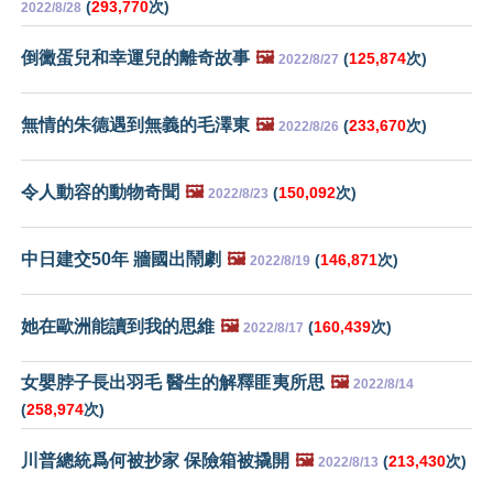
(
293,770
次)
2022/8/28
倒黴蛋兒和幸運兒的離奇故事
🖼️
(
125,874
次)
2022/8/27
無情的朱德遇到無義的毛澤東
🖼️
(
233,670
次)
2022/8/26
令人動容的動物奇聞
🖼️
(
150,092
次)
2022/8/23
中日建交50年 牆國出鬧劇
🖼️
(
146,871
次)
2022/8/19
她在歐洲能讀到我的思維
🖼️
(
160,439
次)
2022/8/17
女嬰脖子長出羽毛 醫生的解釋匪夷所思
🖼️
2022/8/14
(
258,974
次)
川普總統爲何被抄家 保險箱被撬開
🖼️
(
213,430
次)
2022/8/13