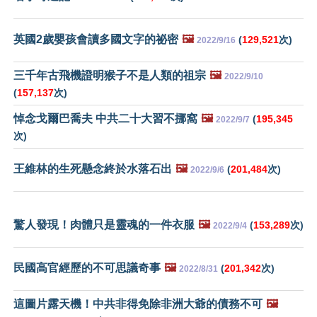
英國2歲嬰孩會讀多國文字的祕密
🖼️
(
129,521
次)
2022/9/16
三千年古飛機證明猴子不是人類的祖宗
🖼️
2022/9/10
(
157,137
次)
悼念戈爾巴喬夫 中共二十大習不挪窩
🖼️
(
195,345
2022/9/7
次)
王維林的生死懸念終於水落石出
🖼️
(
201,484
次)
2022/9/6
驚人發現！肉體只是靈魂的一件衣服
🖼️
(
153,289
次)
2022/9/4
民國高官經歷的不可思議奇事
🖼️
(
201,342
次)
2022/8/31
這圖片露天機！中共非得免除非洲大爺的債務不可
🖼️