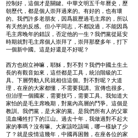
控制好，這個才是關鍵。中華文明五千年曆史，歷
朝歷代，都是個人崇拜過來的。有好的，也有壞
的。我們許多老朋友，因爲親歷過毛主席的，所以
有天然的反感。但小平同志，不都說過，不能因爲
毛主席晚年的錯誤，否定他的一生？我們黨從延安
時期就對毛主席個人崇拜了，崇拜那麼多年，打下
一個新中國。這是好還是不好呢？ 

西方也樹立神嘛，耶穌，對不對？我們中國土生土
長的有觀音如來，這些都是工具，統治階級的工
具。下層勞動人民就相信這個。對不對呢？大道
理，在座的大家都懂，不需要我講。宣傳也很多。
但治理一個國家，需要技巧，需要工具。我知道大
家怕的是毛主席晚期，對黨內高層的鬥爭。這個是
教訓。我們黨，是大家的黨。是我們所有人的父輩
流血犧牲打下的江山。過去十年，我做過對不起大
家的事嗎？沒有嘛。大家該吃該喝，哪一樣缺了少
了？就是疫情這幾年，中國再困難，在座各位的家