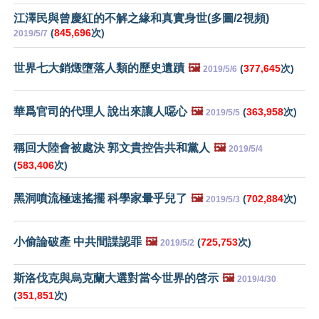
江澤民與曾慶紅的不解之緣和真實身世(多圖/2視頻)
(
845,696
次)
2019/5/7
世界七大銷燬墮落人類的歷史遺蹟
🖼️
(
377,645
次)
2019/5/6
華爲官司的代理人 說出來讓人噁心
🖼️
(
363,958
次)
2019/5/5
稱回大陸會被處決 郭文貴控告共和黨人
🖼️
2019/5/4
(
583,406
次)
黑洞噴流極速搖擺 科學家暈乎兒了
🖼️
(
702,884
次)
2019/5/3
小偷論破產 中共間諜認罪
🖼️
(
725,753
次)
2019/5/2
斯洛伐克與烏克蘭大選對當今世界的啓示
🖼️
2019/4/30
(
351,851
次)