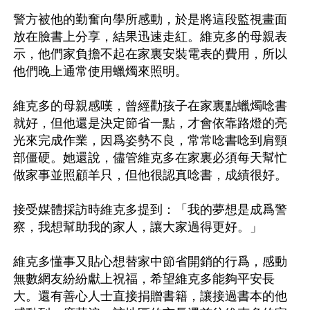
警方被他的勤奮向學所感動，於是將這段監視畫面
放在臉書上分享，結果迅速走紅。維克多的母親表
示，他們家負擔不起在家裏安裝電表的費用，所以
他們晚上通常使用蠟燭來照明。

維克多的母親感嘆，曾經勸孩子在家裏點蠟燭唸書
就好，但他還是決定節省一點，才會依靠路燈的亮
光來完成作業，因爲姿勢不良，常常唸書唸到肩頸
部僵硬。她還說，儘管維克多在家裏必須每天幫忙
做家事並照顧羊只，但他很認真唸書，成績很好。

接受媒體採訪時維克多提到：「我的夢想是成爲警
察，我想幫助我的家人，讓大家過得更好。」

維克多懂事又貼心想替家中節省開銷的行爲，感動
無數網友紛紛獻上祝福，希望維克多能夠平安長
大。還有善心人士直接捐贈書籍，讓接過書本的他