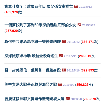
寓意什麼？！建國百年日 國父孫女車禍亡
🖼️
2019/5/13
(
455,370
次)
一個夢找到了落到60米深的懸崖底部的少女
🖼️
2019/5/12
(
257,920
次)
爲何中共賜給馬克思一雙神奇的腳
🖼️
(
336,171
次)
2019/5/12
深海滅頂求神助 埃航全毀奇逃生
🖼️
(
266,319
次)
2019/5/11
習一封美麗信，獲川普一優雅身段
🖼️
(
372,893
次)
2019/5/10
美中貿易大戰是正義與邪惡之戰
🖼️
(
350,825
次)
2019/5/9
曾慶紅指揮郭文貴運作臺灣總統大選
🖼️
(
768,370
次)
2019/5/8