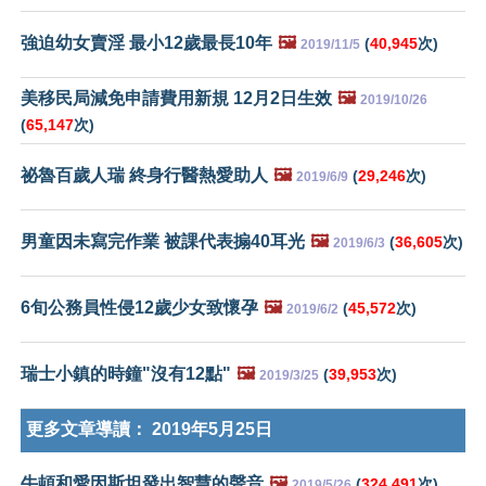
強迫幼女賣淫 最小12歲最長10年
🖼️
(
40,945
次)
2019/11/5
美移民局減免申請費用新規 12月2日生效
🖼️
2019/10/26
(
65,147
次)
祕魯百歲人瑞 終身行醫熱愛助人
🖼️
(
29,246
次)
2019/6/9
男童因未寫完作業 被課代表搧40耳光
🖼️
(
36,605
次)
2019/6/3
6旬公務員性侵12歲少女致懷孕
🖼️
(
45,572
次)
2019/6/2
瑞士小鎮的時鐘"沒有12點"
🖼️
(
39,953
次)
2019/3/25
更多文章導讀：
2019年5月25日
牛頓和愛因斯坦發出智慧的聲音
🖼️
(
324,491
次)
2019/5/26