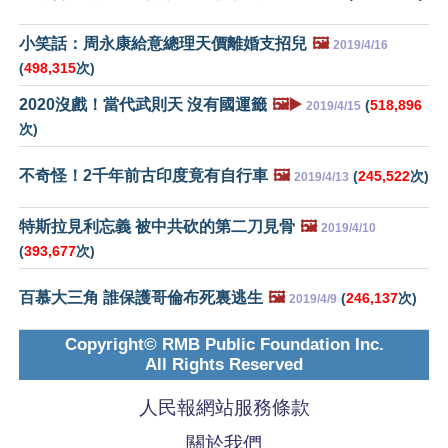
小笑話：周永康給意總理天價離婚支招兒
🖼️
2019/4/16
(
498,315
次)
2020沒戲！當代武則天 沒有國運籤
🖼️▶️
(
518,896
2019/4/15
次)
不奇怪！2千年前古印度竟有自行車
🖼️
(
245,522
次)
2019/4/13
特斯拉見利忘義 被中共砍的第二刀見骨
🖼️
2019/4/10
(
393,677
次)
百慕大三角 誰保護哥倫布死裏逃生
🖼️
(
246,137
次)
2019/4/9
Copyright© RMB Public Foundation Inc.
All Rights Reserved
人民報網站服務條款
關於我們