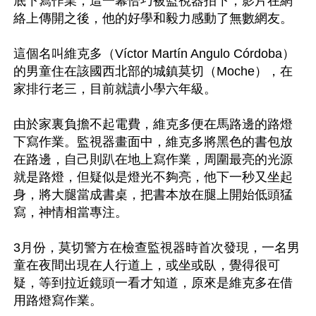
底下寫作業，這一幕恰巧被監視器拍下，影片在網
絡上傳開之後，他的好學和毅力感動了無數網友。

這個名叫維克多（Víctor Martín Angulo Córdoba）
的男童住在該國西北部的城鎮莫切（Moche），在
家排行老三，目前就讀小學六年級。

由於家裏負擔不起電費，維克多便在馬路邊的路燈
下寫作業。監視器畫面中，維克多將黑色的書包放
在路邊，自己則趴在地上寫作業，周圍最亮的光源
就是路燈，但疑似是燈光不夠亮，他下一秒又坐起
身，將大腿當成書桌，把書本放在腿上開始低頭猛
寫，神情相當專注。

3月份，莫切警方在檢查監視器時首次發現，一名男
童在夜間出現在人行道上，或坐或臥，覺得很可
疑，等到拉近鏡頭一看才知道，原來是維克多在借
用路燈寫作業。
