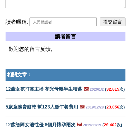
讀者暱稱:
讀者留言
歡迎您的留言反饋。
相關文章：
12歲女孩打賞主播 花光母親半生積蓄
🖼️
(
32,815
次)
2020/1/2
5歲童義賣餅乾 幫123人繳午餐費用
🖼️
(
23,056
次)
2019/12/28
12歲智障女遭性侵 8個月懷孕兩次
🖼️
(
29,462
次)
2019/11/19