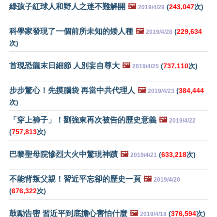
綠孩子紅球人和野人之迷不難解開
🖼️
(
243,047
次)
2019/4/29
科學家發現了一個前所未知的矮人種
🖼️
(
229,634
2019/4/28
次)
首現恐龍末日細節 人別妄自尊大
🖼️
(
737,110
次)
2019/4/25
步步驚心！先摸腦袋 再當中共代理人
🖼️
(
384,444
2019/4/23
次)
「穿上褲子」！劉強東再次被告的歷史意義
🖼️
2019/4/22
(
757,813
次)
巴黎聖母院慘烈大火中驚現神蹟
🖼️
(
633,218
次)
2019/4/21
不能背叛父親！習近平忘卻的歷史一頁
🖼️
2019/4/20
(
676,322
次)
鼓勵告密 習近平到底擔心害怕什麼
🖼️
(
376,594
次)
2019/4/18