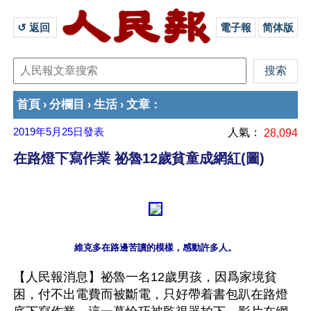
↺ 返回 
電子報
简体版
首頁
分欄目
生活
文章
›
›
›
：
2019年5月25日
發表
人氣：
28,094
在路燈下寫作業 祕魯12歲貧童成網紅(圖)
【人民報消息】祕魯一名12歲男孩，因爲家境貧
困，付不出電費而被斷電，只好帶着書包趴在路燈