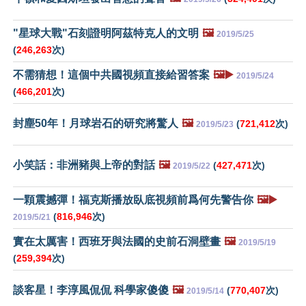
"星球大戰"石刻證明阿茲特克人的文明
🖼️
2019/5/25
(
246,263
次)
不需猜想！這個中共國視頻直接給習答案
🖼️▶️
2019/5/24
(
466,201
次)
封塵50年！月球岩石的研究將驚人
🖼️
(
721,412
次)
2019/5/23
小笑話：非洲豬與上帝的對話
🖼️
(
427,471
次)
2019/5/22
一顆震撼彈！福克斯播放臥底視頻前爲何先警告你
🖼️▶️
(
816,946
次)
2019/5/21
實在太厲害！西班牙與法國的史前石洞壁畫
🖼️
2019/5/19
(
259,394
次)
談客星！李淳風侃侃 科學家傻傻
🖼️
(
770,407
次)
2019/5/14