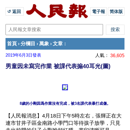
↺ 返回 
電子報
简体版
首頁
分欄目
萬象
文章
›
›
›
：
2019年6月3日
發表
人氣：
36,605
男童因未寫完作業 被課代表搧40耳光(圖)
【人民報消息】4月18日下午5時左右，張輝正在大
連市甘井子區金南路小學門口等待孩子放學，只見