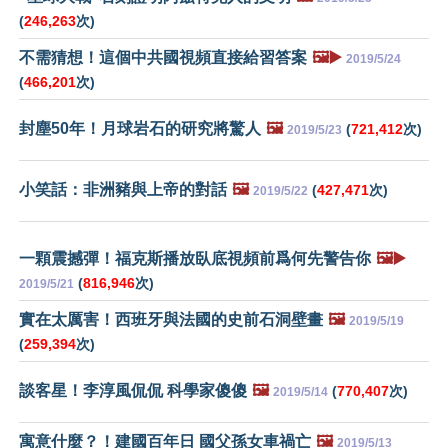
(
246,263
次)
不需猜想！這個中共國視頻直接給習答案
🖼️▶️
2019/5/24
(
466,201
次)
封塵50年！月球岩石的研究將驚人
🖼️
(
721,412
次)
2019/5/23
小笑話：非洲豬與上帝的對話
🖼️
(
427,471
次)
2019/5/22
一顆震撼彈！福克斯播放臥底視頻前爲何先警告你
🖼️▶️
(
816,946
次)
2019/5/21
實在太厲害！西班牙與法國的史前石洞壁畫
🖼️
2019/5/19
(
259,394
次)
談客星！李淳風侃侃 科學家傻傻
🖼️
(
770,407
次)
2019/5/14
寓意什麼？！建國百年日 國父孫女車禍亡
🖼️
2019/5/13