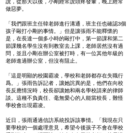
說，從那天以後，小剛經常說頭疼發暈，晚上經常
做惡夢。

「我們跟班主任韓老師進行溝通，班主任也確認3個
孩子毆打小剛的事情。」但是讓張雨不能釋懷的
是，在長達一個多小時的毆打中，第一節課和第二
節課幾名學生沒有到教室去上課，老師居然沒有過
問，並且小剛在辦公室被打時，有一位其他年級的
老師進過辦公室，但沒有阻止。

「這是明顯的校園霸凌，學校和老師都存在失職行
爲。」張雨告訴記者，讓她詫異的是，他們在向校
長反應情況時，校長卻讓她和兩名學校請來的律師
談。這種不負責任、毫無愛心的人能當校長，難怪
學校會出現霸凌。

近日，張雨通過信訪系統投訴該事情。「我現在只
要學校的一個處理意見，希望今後孩子不會在學校