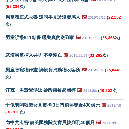
2019/12/25
(
55,386
次)
男童獲正式收養 邀同學見證溫馨感人
🖼️
(
22,152
2019/12/11
次)
男童誤撥911點餐 暖警真的送到家
🖼️
(
28,863
次)
2019/11/28
武漢男童掉入井坑 不幸溺亡
🖼️
(
31,262
次)
2019/11/13
男童替寵物作畫 換物資捐動物收容所
🖼️
(
25,844
2019/11/2
次)
江蘇一男童學游泳 被教練拎起猛摔
🖼️
(
40,352
次)
2019/8/8
千億老闆猥褻女童被拘 3日市值蒸發近400億元
🖼️
2019/7/8
(
36,910
次)
向中共泄密 前美國務院女官員被判刑40個月
🖼️
2019/7/9