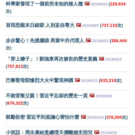
科學家發現了一個前所未知的矮人種
🖼️
(
229,634
2019/4/28
次)
首現恐龍末日細節 人別妄自尊大
🖼️
(
737,110
次)
2019/4/25
步步驚心！先摸腦袋 再當中共代理人
🖼️
(
384,444
2019/4/23
次)
「穿上褲子」！劉強東再次被告的歷史意義
🖼️
2019/4/22
(
757,813
次)
巴黎聖母院慘烈大火中驚現神蹟
🖼️
(
633,218
次)
2019/4/21
不能背叛父親！習近平忘卻的歷史一頁
🖼️
2019/4/20
(
676,322
次)
鼓勵告密 習近平到底擔心害怕什麼
🖼️
(
376,594
次)
2019/4/18
小笑話：周永康給意總理天價離婚支招兒
🖼️
2019/4/16