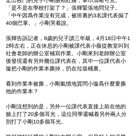
走出校門的兒子小剛臉頰紅腫，掌印清晰可見。
「是不是在學校打架了？」張輝緊張地問兒子。
「中午因爲作業沒有完成，被班裏的3名課代表搧了
40個巴掌。」小剛哭着說。

張輝告訴記者，8歲的兒子讀三年級，4月18日中午1
2時左右，正在休息的小剛被課代表小薇從教室叫到
社會老師的辦公室補寫作業。小剛來到老師辦公室
後發現還有另外幾位課代表在，其中一位課代表小
璇把小剛的作業本撕掉，扔在垃圾桶裏。

看到作業本被撕，小剛氣憤地質問小璇爲什麼要撕
他的作業本？

小剛沒想到的是，另外一位課代表直接上前在他的
臉上打了20多個耳光，這位同學還喊着另外兩人分
別打了小剛10多個耳光。
