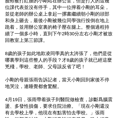
臉頰被打紅腫的小剛站在辦公室，但是打人的這幾
位課代表並沒有停手，其中一位擰着小剛的耳朵，
並從老師的辦公桌上拿起一摞書繼續朝小剛的頭部
和身上砸去，最後小剛被幾位同學強行按倒在地上
跪着，並用辦公室裏的椅子壓在腿上。整個過程持
續了一個多小時，直到下午2時30分左右小剛才被放
回教室上第三節課。

8歲的孩子如此地欺凌同學真的太誇張了，他們是從
哪裏學到這些整人的手段？才8歲的孩子就已經這麼
兇殘，學校、老師、父母該反省了吧！

小剛的母親張雨告訴記者，當天小剛回到家後不停
地哭泣，連睡覺都會驚醒。

4月19日，張雨帶着孩子到醫院做檢查，診斷爲腦震
盪、多發性損傷，要求住院治療。「現在小剛還沒
有去學校上學，他現在有點害怕去學校。」張雨