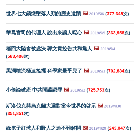
世界七大銷燬墮落人類的歷史遺蹟
🖼️
(
377,645
次)
2019/5/6
華爲官司的代理人 說出來讓人噁心
🖼️
(
363,958
次)
2019/5/5
稱回大陸會被處決 郭文貴控告共和黨人
🖼️
2019/5/4
(
583,406
次)
黑洞噴流極速搖擺 科學家暈乎兒了
🖼️
(
702,884
次)
2019/5/3
小偷論破產 中共間諜認罪
🖼️
(
725,753
次)
2019/5/2
斯洛伐克與烏克蘭大選對當今世界的啓示
🖼️
2019/4/30
(
351,851
次)
綠孩子紅球人和野人之迷不難解開
🖼️
(
243,047
次)
2019/4/29