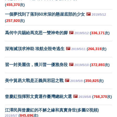
(
455,370
次)
一個夢找到了落到60米深的懸崖底部的少女
🖼️
2019/5/12
(
257,920
次)
爲何中共賜給馬克思一雙神奇的腳
🖼️
(
336,171
次)
2019/5/12
深海滅頂求神助 埃航全毀奇逃生
🖼️
(
266,319
次)
2019/5/11
習一封美麗信，獲川普一優雅身段
🖼️
(
372,893
次)
2019/5/10
美中貿易大戰是正義與邪惡之戰
🖼️
(
350,825
次)
2019/5/9
曾慶紅指揮郭文貴運作臺灣總統大選
🖼️
(
768,370
次)
2019/5/8
江澤民與曾慶紅的不解之緣和真實身世(多圖/2視頻)
(
845,696
次)
2019/5/7