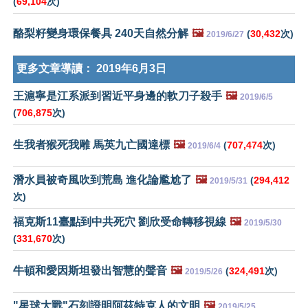
(
69,104
次)
酪梨籽變身環保餐具 240天自然分解
🖼️
(
30,432
次)
2019/6/27
更多文章導讀：
2019年6月3日
王滬寧是江系派到習近平身邊的軟刀子殺手
🖼️
2019/6/5
(
706,875
次)
生我者猴死我雕 馬英九亡國達標
🖼️
(
707,474
次)
2019/6/4
潛水員被奇風吹到荒島 進化論尷尬了
🖼️
(
294,412
2019/5/31
次)
福克斯11臺點到中共死穴 劉欣受命轉移視線
🖼️
2019/5/30
(
331,670
次)
牛頓和愛因斯坦發出智慧的聲音
🖼️
(
324,491
次)
2019/5/26
"星球大戰"石刻證明阿茲特克人的文明
🖼️
2019/5/25