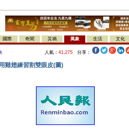
國際
奇聞
災禍
萬象
生活
文化
人氣：
41,275
分享：
表
用雞翅練習割雙眼皮(圖)