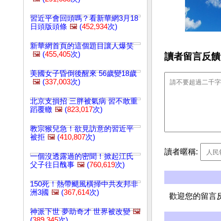
習近平會回頭嗎？看新華網3月18
日頭版頭條
🖼️
(
452,934
次)
新華網首頁的這個題目讓人爆笑
🖼️
(
455,405
次)
讀者留言反饋
美國女子昏倒後醒來 56歲變18歲
🖼️
(
337,003
次)
北京支損招 三胖被氣病 習不敢重
蹈覆轍
🖼️
(
823,017
次)
教宗猴兒急！欲見訪意的習近平
被拒
🖼️
(
410,807
次)
讀者暱稱:
一個沒透露過的密聞！掀起江氏
父子往日醜事
🖼️
(
760,619
次)
150死！熱帶颶風橫掃中共友邦非
洲3國
🖼️
(
367,614
次)
歡迎您的留言
神派下世 夢助奇才 世界被改變
🖼️
(
389,345
次)