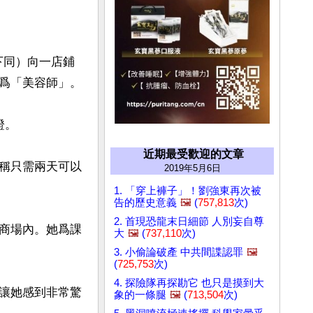
下同）向一店鋪
爲「美容師」。

。

近期最受歡迎的文章
稱只需兩天可以
2019年5月6日
1. 「穿上褲子」！劉強東再次被
告的歷史意義
🖼️
(
757,813
次)
2. 首現恐龍末日細節 人別妄自尊
商場內。她爲課
大
🖼️
(
737,110
次)
3. 小偷論破產 中共間諜認罪
🖼️
(
725,753
次)
4. 探險隊再探勘它 也只是摸到大
讓她感到非常驚
象的一條腿
🖼️
(
713,504
次)