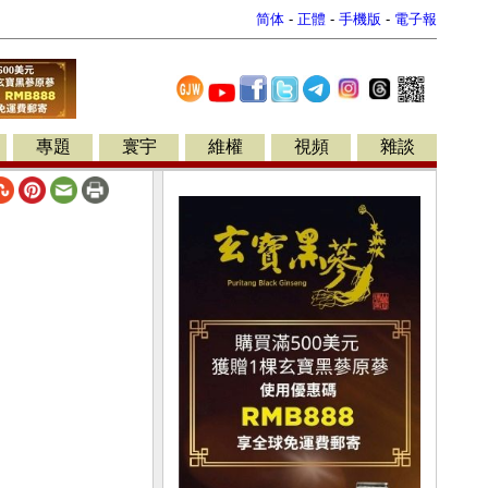
简体
-
正體
-
手機版
-
電子報
專題
寰宇
維權
視頻
雜談