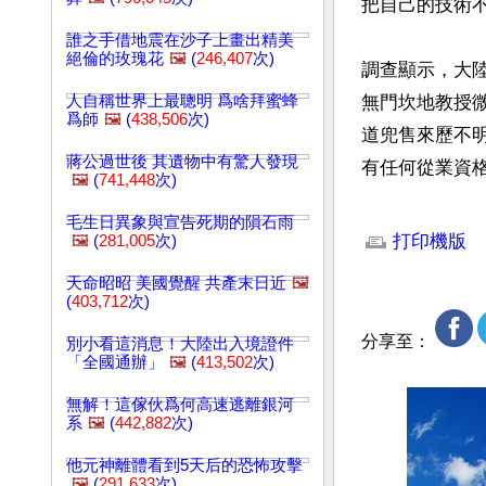
把自己的技術不
誰之手借地震在沙子上畫出精美
絕倫的玫瑰花
🖼️
(
246,407
次)
調查顯示，大
人自稱世界上最聰明 爲啥拜蜜蜂
無門坎地教授
爲師
🖼️
(
438,506
次)
道兜售來歷不
蔣公過世後 其遺物中有驚人發現
有任何從業資
🖼️
(
741,448
次)
文章網址: http://w
毛生日異象與宣告死期的隕石雨
打印機版
🖼️
(
281,005
次)
天命昭昭 美國覺醒 共產末日近
🖼️
(
403,712
次)
分享至：
別小看這消息！大陸出入境證件
「全國通辦」
🖼️
(
413,502
次)
無解！這傢伙爲何高速逃離銀河
系
🖼️
(
442,882
次)
他元神離體看到5天后的恐怖攻擊
🖼️
(
291,633
次)