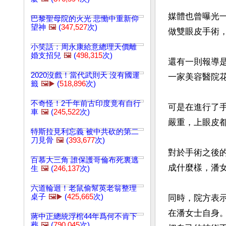
媒體也曾曝光
巴黎聖母院的火光 悲慟中重新仰
望神
🖼️
(
347,527
次)
做雙眼皮手術，
小笑話：周永康給意總理天價離
婚支招兒
🖼️
(
498,315
次)
還有一則報導是
2020沒戲！當代武則天 沒有國運
一家美容醫院花1
籤
🖼️▶️
(
518,896
次)
不奇怪！2千年前古印度竟有自行
可是在進行了
車
🖼️
(
245,522
次)
嚴重，上眼皮都
特斯拉見利忘義 被中共砍的第二
刀見骨
🖼️
(
393,677
次)
對於手術之後
百慕大三角 誰保護哥倫布死裏逃
成什麼樣，潘女
生
🖼️
(
246,137
次)
六道輪迴！老鼠偷幫英老翁整理
桌子
🖼️▶️
(
425,665
次)
同時，院方表
在潘女士自身
蔣中正總統浮棺44年爲何不肯下
葬
🖼️
(
790,045
次)