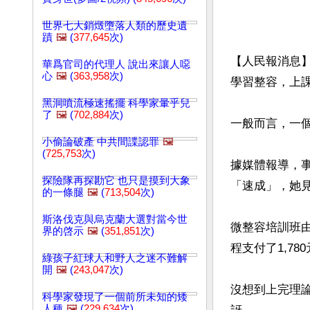
世界七大銷燬墮落人類的歷史遺
蹟
🖼️
(
377,645
次)
【人民報消息】
華爲官司的代理人 說出來讓人噁
心
🖼️
(
363,958
次)
學習整容，上
黑洞噴流極速搖擺 科學家暈乎兒
了
🖼️
(
702,884
次)
一般而言，一個
小偷論破產 中共間諜認罪
🖼️
(
725,753
次)
據媒體報導，
探險隊再探勘它 也只是摸到大象
「速成」，她見
的一條腿
🖼️
(
713,504
次)
斯洛伐克與烏克蘭大選對當今世
微整容培訓班
界的啓示
🖼️
(
351,851
次)
程支付了1,78
綠孩子紅球人和野人之迷不難解
開
🖼️
(
243,047
次)
沒想到上完理
科學家發現了一個前所未知的矮
人種
🖼️
(
229,634
次)