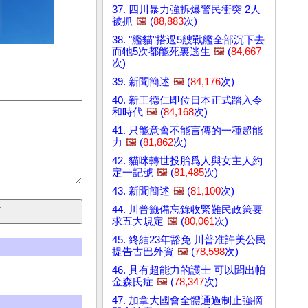
37. 四川暴力強拆爆警民衝突 2人
被抓
🖼️
(
88,883
次)
38. "艦貓"搭過5艘戰艦全部沉下去
而牠5次都能死裏逃生
🖼️
(
84,667
次)
39. 新聞簡述
🖼️
(
84,176
次)
40. 新王德仁即位日本正式踏入令
和時代
🖼️
(
84,168
次)
41. 只能意會不能言傳的一種超能
力
🖼️
(
81,862
次)
42. 貓咪轉世投胎爲人與女主人約
定一記號
🖼️
(
81,485
次)
43. 新聞簡述
🖼️
(
81,100
次)
44. 川普籤備忘錄收緊難民政策要
求五大規定
🖼️
(
80,061
次)
45. 終結23年豁免 川普准許美公民
提告古巴外資
🖼️
(
78,598
次)
46. 具有超能力的護士 可以聞出帕
金森氏症
🖼️
(
78,347
次)
47. 加拿大國會全體通過制止強摘