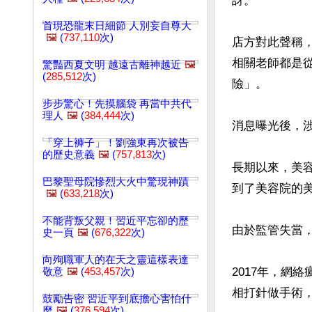
訝。

首現恐龍末日細節 人別妄自尊大
🖼️
(
737,110
次)
店方對此聲稱
相關老師都是
驚豔西夏文明 越遠古離神越近
🖼️
(
285,512
次)
險」。

步步驚心！先摸腦袋 再當中共代
理人
🖼️
(
384,444
次)
消息曝光後，涉
「穿上褲子」！劉強東再次被告
的歷史意義
🖼️
(
757,813
次)
長期以來，美
巴黎聖母院慘烈大火中驚現神蹟
到了美容院的美
🖼️
(
633,218
次)
不能背叛父親！習近平忘卻的歷
由於監管失當
史一頁
🖼️
(
676,322
次)
向殉職軍人的在天之靈這樣表達
2017年，網
敬意
🖼️
(
453,457
次)
相打針做手術，
鼓勵告密 習近平到底擔心害怕什
麼
🖼️
(
376,594
次)