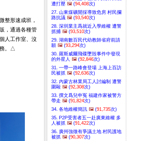
遭打壓
🖼️
(
94,408
次)
27. 山東煤礦開採導致危房 村民攔
路抗議
🖼️
(
93,540
次)
微整形速成班，
28. 深圳業主爲就近入學維權 遭警
販，通過各種管
抓捕
🖼️
(
93,510
次)
個人工作室、沒
29. 湖南數百民代幼教師省府前請
願
🖼️
(
93,294
次)
務。△
30. 羅斯威爾飛碟墜毀事件中發現
的外星人
🖼️
(
92,846
次)
31. 一帶一路峰會登場 上海上百訪
民被抓
🖼️
(
92,636
次)
32. 內蒙古林業局工人討編制 遭警
圍毆
🖼️
(
92,308
次)
33. 撰文爲兒申冤 福建作家被警方
帶走
🖼️
(
91,824
次)
34. 各地維權簡訊
🖼️
(
91,735
次)
35. P2P受害者五一赴廣東維權 多
人被抓
🖼️
(
91,422
次)
36. 廣州強徵有爭議土地 村民護地
被抓
🖼️
(
90,307
次)