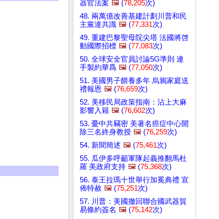
器官法案
🖼️
(
78,205
次)
48. 兩萬億改善基建計劃川普和民
主黨達共識
🖼️
(
77,331
次)
49. 重建巴黎聖母院尖塔 法國將啓
動國際招標
🖼️
(
77,083
次)
50. 全球安全官員討論5G準則 連
手製約華爲
🖼️
(
77,050
次)
51. 美國男子餵養多年 烏鴉家庭送
禮報恩
🖼️
(
76,659
次)
52. 美移民局政策指南：沾上大麻
影響入籍
🖼️
(
76,602
次)
53. 憂中共竊密 美著名癌症中心開
除三名終身教授
🖼️
(
76,259
次)
54. 新聞簡述
🖼️
(
75,461
次)
55. 瓜伊多呼籲軍隊起義推翻馬杜
羅 美政府支持
🖼️
(
75,368
次)
56. 泰王拉瑪十世舉行加冕典禮 宣
佈特赦
🖼️
(
75,251
次)
57. 川普：美國撤回聯合國武器貿
易條約簽名
🖼️
(
75,142
次)