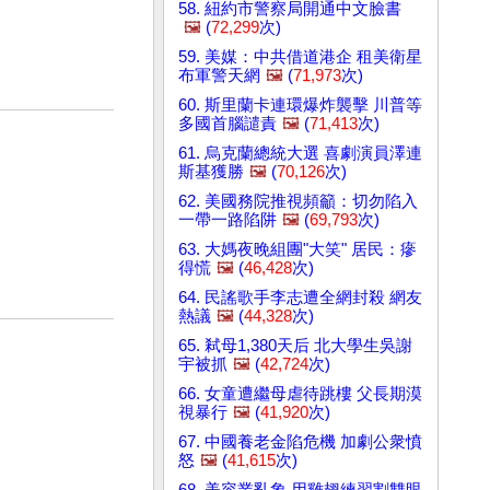
58. 紐約市警察局開通中文臉書
🖼️
(
72,299
次)
59. 美媒：中共借道港企 租美衛星
布軍警天網
🖼️
(
71,973
次)
60. 斯里蘭卡連環爆炸襲擊 川普等
多國首腦譴責
🖼️
(
71,413
次)
61. 烏克蘭總統大選 喜劇演員澤連
斯基獲勝
🖼️
(
70,126
次)
62. 美國務院推視頻籲：切勿陷入
一帶一路陷阱
🖼️
(
69,793
次)
63. 大媽夜晚組團"大笑" 居民：瘮
得慌
🖼️
(
46,428
次)
64. 民謠歌手李志遭全網封殺 網友
熱議
🖼️
(
44,328
次)
65. 弒母1,380天后 北大學生吳謝
宇被抓
🖼️
(
42,724
次)
66. 女童遭繼母虐待跳樓 父長期漠
視暴行
🖼️
(
41,920
次)
67. 中國養老金陷危機 加劇公衆憤
怒
🖼️
(
41,615
次)
68. 美容業亂象 用雞翅練習割雙眼