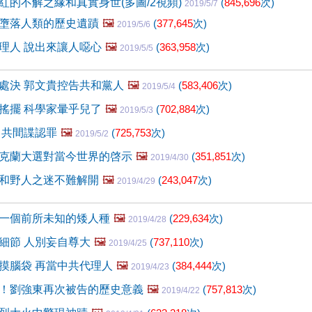
紅的不解之緣和真實身世(多圖/2視頻)
(
845,696
次)
2019/5/7
墮落人類的歷史遺蹟
🖼️
(
377,645
次)
2019/5/6
理人 說出來讓人噁心
🖼️
(
363,958
次)
2019/5/5
處決 郭文貴控告共和黨人
🖼️
(
583,406
次)
2019/5/4
搖擺 科學家暈乎兒了
🖼️
(
702,884
次)
2019/5/3
中共間諜認罪
🖼️
(
725,753
次)
2019/5/2
克蘭大選對當今世界的啓示
🖼️
(
351,851
次)
2019/4/30
和野人之迷不難解開
🖼️
(
243,047
次)
2019/4/29
一個前所未知的矮人種
🖼️
(
229,634
次)
2019/4/28
細節 人別妄自尊大
🖼️
(
737,110
次)
2019/4/25
摸腦袋 再當中共代理人
🖼️
(
384,444
次)
2019/4/23
！劉強東再次被告的歷史意義
🖼️
(
757,813
次)
2019/4/22