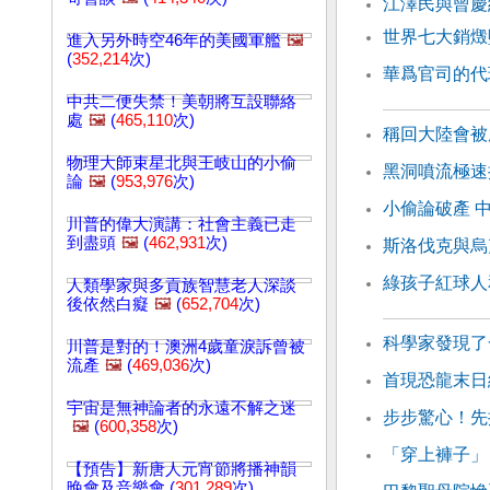
江澤民與曾慶
世界七大銷燬
進入另外時空46年的美國軍艦
🖼️
(
352,214
次)
華爲官司的代
中共二便失禁！美朝將互設聯絡
處
🖼️
(
465,110
次)
稱回大陸會被
物理大師束星北與王岐山的小偷
黑洞噴流極速
論
🖼️
(
953,976
次)
小偷論破產 
川普的偉大演講：社會主義已走
到盡頭
🖼️
(
462,931
次)
斯洛伐克與烏
綠孩子紅球人
人類學家與多貢族智慧老人深談
後依然白癡
🖼️
(
652,704
次)
科學家發現了
川普是對的！澳洲4歲童淚訴曾被
流產
🖼️
(
469,036
次)
首現恐龍末日
宇宙是無神論者的永遠不解之迷
步步驚心！先
🖼️
(
600,358
次)
「穿上褲子」
【預告】新唐人元宵節將播神韻
晚會及音樂會 (
301,289
次)