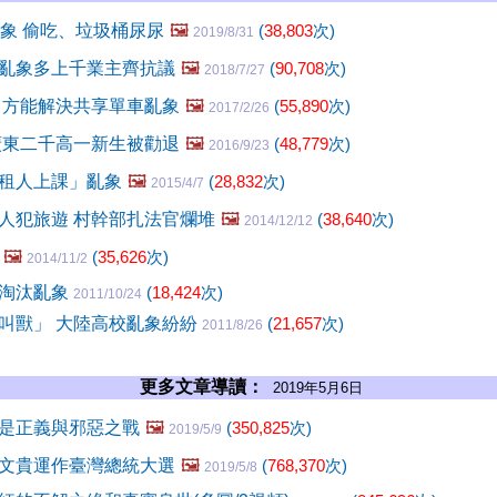
o亂象 偷吃、垃圾桶尿尿
🖼️
(
38,803
次)
2019/8/31
亂象多上千業主齊抗議
🖼️
(
90,708
次)
2018/7/27
 方能解決共享單車亂象
🖼️
(
55,890
次)
2017/2/26
廣東二千高一新生被勸退
🖼️
(
48,779
次)
2016/9/23
租人上課」亂象
🖼️
(
28,832
次)
2015/4/7
人犯旅遊 村幹部扎法官爛堆
🖼️
(
38,640
次)
2014/12/12
🖼️
(
35,626
次)
2014/11/2
逆淘汰亂象
(
18,424
次)
2011/10/24
叫獸」 大陸高校亂象紛紛
(
21,657
次)
2011/8/26
更多文章導讀：
2019年5月6日
是正義與邪惡之戰
🖼️
(
350,825
次)
2019/5/9
文貴運作臺灣總統大選
🖼️
(
768,370
次)
2019/5/8