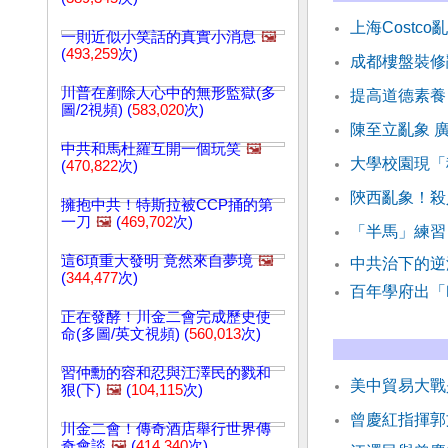
上海Costc
一則近似小笑話的真實小消息
🖼️
(
493,259
次)
成都樓盤裝修
川普在剷除人心中的無形監獄(多
提高道德素養
圖/2視頻) (
583,020
次)
陳至立亂象 
中共和馬杜羅互開一個玩笑
🖼️
大學校園現「
(
470,822
次)
陝西亂象！殺
擁抱中共！特斯拉被CCP捅的第
一刀
🖼️
(
469,702
次)
「半馬」練習
這6項重大發明 竟然來自夢境
🖼️
中共治下的
(
344,477
次)
百年學府出「
正在發酵！川金二會完成歷史使
命(多圖/英文視頻) (
560,013
次)
習仲勳的容和忍與江澤民的戮和
美中貿易大戰
狠(下)
🖼️
(
104,115
次)
曾慶紅指揮郭
川金二會！傳奇酒店舉行世界傳
奇會談
🖼️
(
414,340
次)