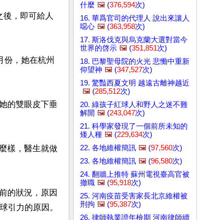
什麼
🖼️
(
376,594
次)
之後，即可給人
16. 華爲官司的代理人 說出來讓人
噁心
🖼️
(
363,958
次)
17. 斯洛伐克與烏克蘭大選對當今
世界的啓示
🖼️
(
351,851
次)
月份，她在杭州
18. 巴黎聖母院的火光 悲慟中重新
仰望神
🖼️
(
347,527
次)
19. 驚豔西夏文明 越遠古離神越近
🖼️
(
285,512
次)
她的雙眼皮下垂
20. 綠孩子紅球人和野人之迷不難
解開
🖼️
(
243,047
次)
21. 科學家發現了一個前所未知的
矮人種
🖼️
(
229,634
次)
22. 各地維權簡訊
🖼️
(
97,560
次)
麼樣，醫生就做
23. 各地維權簡訊
🖼️
(
96,580
次)
24. 翻牆上推特 蘇州電視臺高官被
撤職
🖼️
(
95,918
次)
前的狀況，原因
25. 河南疫苗受害家長北京維權被
刑拘
🖼️
(
95,387
次)
地球引力的原因。
26. 律師執業證年檢期 河南律師續