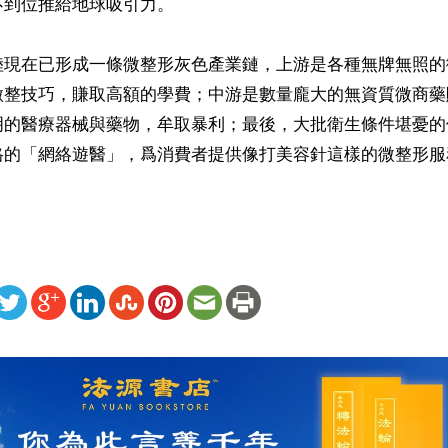
到位推給地球吸引力。

陸現在已形成一條微整形灰色產業鏈，上游是各種無牌無照的
微整技巧，賺取高額的學費；中游是數量龐大的無資質微商藥
明的醫療器械與藥物，牟取暴利；最後，大批衛生條件堪憂的
格的「網絡遊醫」，爲消費者提供像打美容針這樣的微整形服
ww.renminbao.com/rmb/articles/2019/5/6/69113b.html