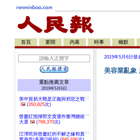
首頁
要聞
內幕
時事
幽默
2019年5月6日
發
美容業亂象 
重點推薦文章
2019年5月6日
美中貿易大戰是正義與邪惡之戰
🖼️
(
350,825
次)
曾慶紅指揮郭文貴運作臺灣總統
大選
🖼️
(
768,370
次)
江澤民與曾慶紅的不解之緣和真
實身世(多圖/2視頻) (
845,696
次)