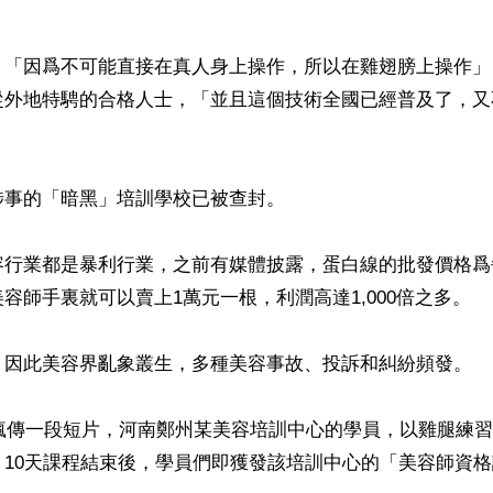
，「因爲不可能直接在真人身上操作，所以在雞翅膀上操作」
從外地特騁的合格人士，「並且這個技術全國已經普及了，又
事的「暗黑」培訓學校已被查封。

容行業都是暴利行業，之前有媒體披露，蛋白線的批發價格爲
容師手裏就可以賣上1萬元一根，利潤高達1,000倍之多。

，因此美容界亂象叢生，多種美容事故、投訴和糾紛頻發。

絡瘋傳一段短片，河南鄭州某美容培訓中心的學員，以雞腿練
10天課程結束後，學員們即獲發該培訓中心的「美容師資格