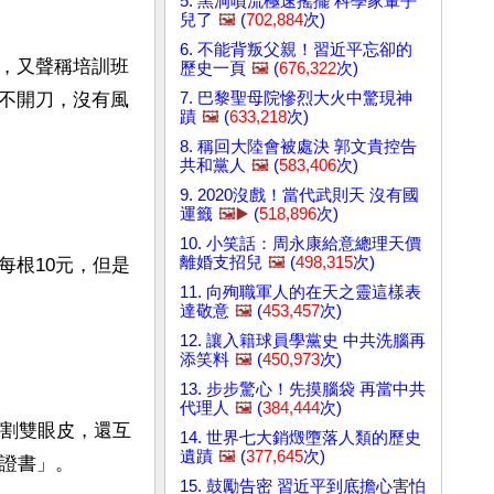
5. 黑洞噴流極速搖擺 科學家暈乎
兒了
🖼️
(
702,884
次)
6. 不能背叛父親！習近平忘卻的
，又聲稱培訓班
歷史一頁
🖼️
(
676,322
次)
7. 巴黎聖母院慘烈大火中驚現神
不開刀，沒有風
蹟
🖼️
(
633,218
次)
8. 稱回大陸會被處決 郭文貴控告
共和黨人
🖼️
(
583,406
次)
9. 2020沒戲！當代武則天 沒有國
運籤
🖼️▶️
(
518,896
次)
10. 小笑話：周永康給意總理天價
離婚支招兒
🖼️
(
498,315
次)
每根10元，但是
11. 向殉職軍人的在天之靈這樣表
達敬意
🖼️
(
453,457
次)
12. 讓入籍球員學黨史 中共洗腦再
添笑料
🖼️
(
450,973
次)
13. 步步驚心！先摸腦袋 再當中共
代理人
🖼️
(
384,444
次)
習割雙眼皮，還互
14. 世界七大銷燬墮落人類的歷史
遺蹟
🖼️
(
377,645
次)
證書」。

15. 鼓勵告密 習近平到底擔心害怕