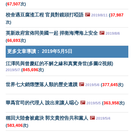
(
67,507
次)
校舍遇豆腐渣工程 官員對鏡頭打啞語
🖼️
(
37,987
2019/8/11
次)
英新政府宣佈同美國一起 捍衛海灣海上安全
🖼️
2019/8/6
(
66,693
次)
更多文章導讀：
2019年5月5日
江澤民與曾慶紅的不解之緣和真實身世(多圖/2視頻)
(
845,696
次)
2019/5/7
世界七大銷燬墮落人類的歷史遺蹟
🖼️
(
377,645
次)
2019/5/6
華爲官司的代理人 說出來讓人噁心
🖼️
(
363,958
次)
2019/5/5
稱回大陸會被處決 郭文貴控告共和黨人
🖼️
2019/5/4
(
583,406
次)