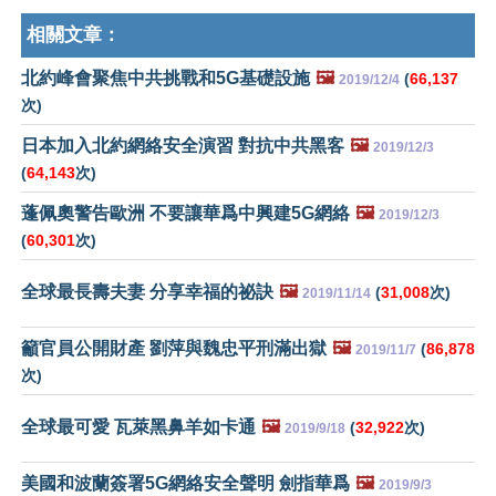
相關文章：
北約峰會聚焦中共挑戰和5G基礎設施
🖼️
(
66,137
2019/12/4
次)
日本加入北約網絡安全演習 對抗中共黑客
🖼️
2019/12/3
(
64,143
次)
蓬佩奧警告歐洲 不要讓華爲中興建5G網絡
🖼️
2019/12/3
(
60,301
次)
全球最長壽夫妻 分享幸福的祕訣
🖼️
(
31,008
次)
2019/11/14
籲官員公開財產 劉萍與魏忠平刑滿出獄
🖼️
(
86,878
2019/11/7
次)
全球最可愛 瓦萊黑鼻羊如卡通
🖼️
(
32,922
次)
2019/9/18
美國和波蘭簽署5G網絡安全聲明 劍指華爲
🖼️
2019/9/3