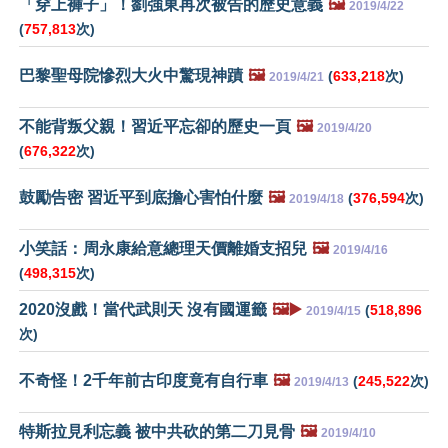
「穿上褲子」！劉強東再次被告的歷史意義
🖼️
2019/4/22
(
757,813
次)
巴黎聖母院慘烈大火中驚現神蹟
🖼️
(
633,218
次)
2019/4/21
不能背叛父親！習近平忘卻的歷史一頁
🖼️
2019/4/20
(
676,322
次)
鼓勵告密 習近平到底擔心害怕什麼
🖼️
(
376,594
次)
2019/4/18
小笑話：周永康給意總理天價離婚支招兒
🖼️
2019/4/16
(
498,315
次)
2020沒戲！當代武則天 沒有國運籤
🖼️▶️
(
518,896
2019/4/15
次)
不奇怪！2千年前古印度竟有自行車
🖼️
(
245,522
次)
2019/4/13
特斯拉見利忘義 被中共砍的第二刀見骨
🖼️
2019/4/10