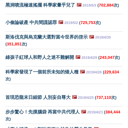
黑洞噴流極速搖擺 科學家暈乎兒了
🖼️
(
702,884
次)
2019/5/3
小偷論破產 中共間諜認罪
🖼️
(
725,753
次)
2019/5/2
斯洛伐克與烏克蘭大選對當今世界的啓示
🖼️
2019/4/30
(
351,851
次)
綠孩子紅球人和野人之迷不難解開
🖼️
(
243,047
次)
2019/4/29
科學家發現了一個前所未知的矮人種
🖼️
(
229,634
2019/4/28
次)
首現恐龍末日細節 人別妄自尊大
🖼️
(
737,110
次)
2019/4/25
步步驚心！先摸腦袋 再當中共代理人
🖼️
(
384,444
2019/4/23
次)