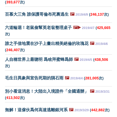
(
393,677
次)
百慕大三角 誰保護哥倫布死裏逃生
🖼️
(
246,137
次)
2019/4/9
六道輪迴！老鼠偷幫英老翁整理桌子
🖼️▶️
(
425,665
2019/4/7
次)
誰之手借地震在沙子上畫出精美絕倫的玫瑰花
🖼️
2019/4/6
(
246,407
次)
人自稱世界上最聰明 爲啥拜蜜蜂爲師
🖼️
(
438,506
2019/4/5
次)
毛生日異象與宣告死期的隕石雨
🖼️
(
281,005
次)
2019/4/4
別小看這消息！大陸出入境證件「全國通辦」
🖼️
2019/3/31
(
413,502
次)
無解！這傢伙爲何高速逃離銀河系
🖼️
(
442,882
次)
2019/3/29