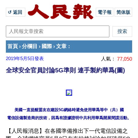
↺ 返回 
電子報
简体版
首頁
分欄目
國際
文章
›
›
›
：
2019年5月5日
發表
人氣：
77,050
全球安全官員討論5G準則 連手製約華爲(圖)
美國一直提醒盟友在建設5G網絡時避免使用華爲等中（共）國

【人民報消息】在各國準備推出下一代電信設備之