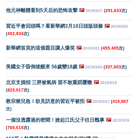
他元神離體看到5天后的恐怖攻擊
🖼️
(
291,633
次)
2019/3/27
習近平會回頭嗎？看新華網3月18日頭版頭條
🖼️
2019/3/26
(
452,934
次)
新華網首頁的這個題目讓人爆笑
🖼️
(
455,405
次)
2019/3/21
美國女子昏倒後醒來 56歲變18歲
🖼️
(
337,003
次)
2019/3/20
北京支損招 三胖被氣病 習不敢重蹈覆轍
🖼️
2019/3/18
(
823,017
次)
教宗猴兒急！欲見訪意的習近平被拒
🖼️
(
410,807
2019/3/17
次)
一個沒透露過的密聞！掀起江氏父子往日醜事
🖼️
2019/3/16
(
760,619
次)