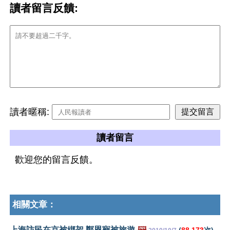
讀者留言反饋:
讀者暱稱:
讀者留言
歡迎您的留言反饋。
相關文章：
上海訪民在京被綁架 鄭恩寵被旅遊
🖼️
(
88,173
次)