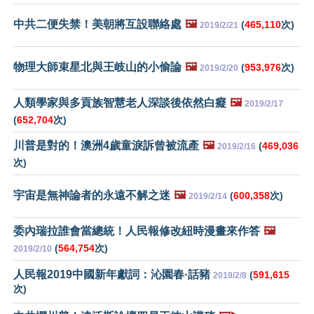
中共二便失禁！美朝將互設聯絡處
🖼️
(
465,110
次)
2019/2/21
物理大師束星北與王岐山的小偷論
🖼️
(
953,976
次)
2019/2/20
人類學家與多貢族智慧老人深談後依然白癡
🖼️
2019/2/17
(
652,704
次)
川普是對的！澳洲4歲童淚訴曾被流產
🖼️
(
469,036
2019/2/16
次)
宇宙是無神論者的永遠不解之迷
🖼️
(
600,358
次)
2019/2/14
委內瑞拉誰會當總統！人民報修改紐時漫畫來作答
🖼️
(
564,754
次)
2019/2/10
人民報2019中國新年獻詞：沁園春·話豬
(
591,615
2019/2/8
次)