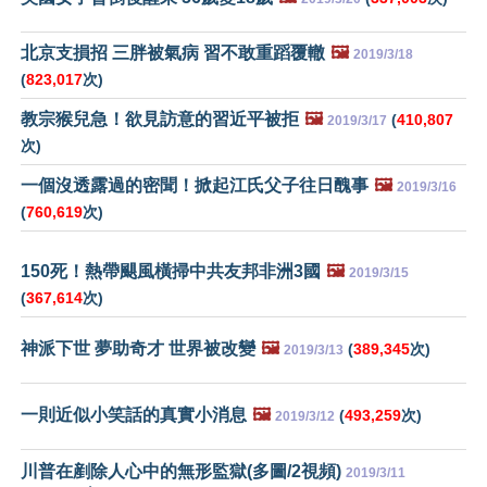
北京支損招 三胖被氣病 習不敢重蹈覆轍
🖼️
2019/3/18
(
823,017
次)
教宗猴兒急！欲見訪意的習近平被拒
🖼️
(
410,807
2019/3/17
次)
一個沒透露過的密聞！掀起江氏父子往日醜事
🖼️
2019/3/16
(
760,619
次)
150死！熱帶颶風橫掃中共友邦非洲3國
🖼️
2019/3/15
(
367,614
次)
神派下世 夢助奇才 世界被改變
🖼️
(
389,345
次)
2019/3/13
一則近似小笑話的真實小消息
🖼️
(
493,259
次)
2019/3/12
川普在剷除人心中的無形監獄(多圖/2視頻)
2019/3/11