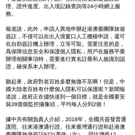
理、證件進度、出入境記錄查詢等24小時網上服
務。

報道說，此外，申請人異地申辦赴港澳臺團隊旅遊
簽註，不僅可以在出入境窗口人工櫃檯申請，還可
在自助簽註機上辦理，立等可取。需要注意的是，
爲保障信息安全和保護個人隱私，用戶在服務平臺
辦理相關事項時，需要進行實名註冊和人臉識別認
證，確保系本人辦理。

聽起來，政府對老百姓多麼無微不至啊！但是，中
國大陸老百姓有什麼個人隱私可以保護呢？新聞報
道說，政府正在儘快達到一個目標，就是全國要安
裝28億個監控攝像頭，平均每人分到2個！

據中共有關負責人介紹，2018年，全國共簽發普通
護照、往來港澳通行證、往來臺灣通行證和赴港澳
臺團隊旅遊簽註9721萬件（次），同比增長12.