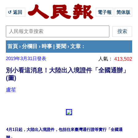
↺ 返回 
電子報
简体版
首頁
分欄目
時事
要聞
文章
›
›
|
›
：
2019年3月31日
發表
人氣：
413,502
別小看這消息！大陸出入境證件「全國通辦」
(圖)
盧笙
4月1日起，大陸出入境證件，包括往來臺灣通行證等實行「全國通
辦」。