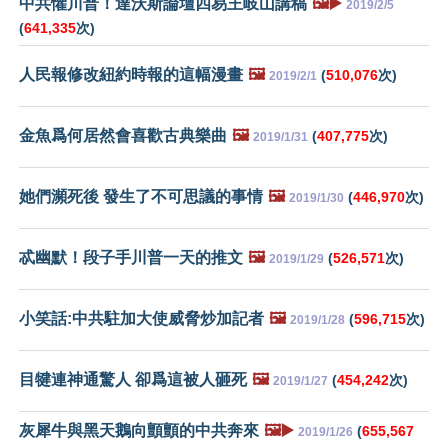
中共懼川普！達沃斯論壇四易王岐山講稿
🖼️▶️
2019/2/5
(
641,335
次)
人民報修改紐約時報的這幅漫畫
🖼️
(
510,076
次)
2019/2/1
金魚爲何居然會喜歡古典樂曲
🖼️
(
407,775
次)
2019/1/31
她們瀕死後 發生了不可思議的事情
🖼️
(
446,970
次)
2019/1/30
忒幽默！段子手川普一天的推文
🖼️
(
526,571
次)
2019/1/29
小笑話:中共駐加大使威脅炒加記者
🖼️
(
596,715
次)
2019/1/28
目犍連神通驚人 卻爲這被人砸死
🖼️
(
454,242
次)
2019/1/27
灰犀牛與黑天鵝向顫顫的中共奔來
🖼️▶️
(
655,567
2019/1/26