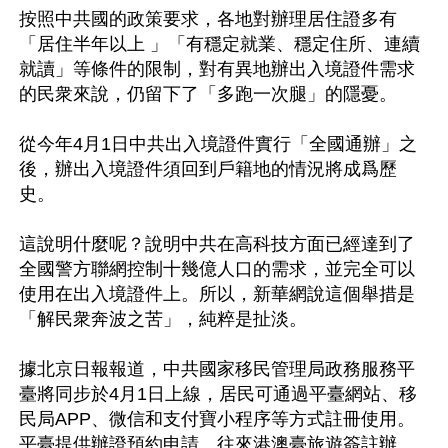
按照中共國的政策要求，各地對辦理居住證多有
「居住半年以上 」「有穩定就業、穩定住所、連續
就讀」等條件的限制，對有異地辦出入境證件需求
的民衆來說，仍留下了「多跑一次腿」的隱憂。　

從今年4月1日中共出入境證件實行「全國通辦」之
後，辦出入境證件須回到戶籍地的情況將成爲歷
史。

這說明什麼呢？說明中共在高科技方面已經達到了
全國警方聯網控制十幾億人口的需求，並完全可以
使用在出入境證件上。所以，新華網說這個舉措是
「解民衆奔波之苦」，純粹是扯淡。 

據北京日報報道，中共國家移民管理局政務服務平
臺將同步於4月1日上線，居民可通過平臺網站、移
民局APP、微信和支付寶小程序等方式註冊使用。
平臺提供辦證預約申請、往來港澳臺旅遊簽註辦