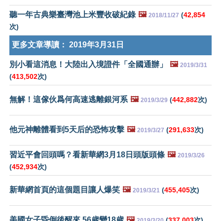
聽一年古典樂臺灣池上米豐收破紀錄
🖼️
(
42,854
2018/11/27
次)
更多文章導讀：
2019年3月31日
別小看這消息！大陸出入境證件「全國通辦」
🖼️
2019/3/31
(
413,502
次)
無解！這傢伙爲何高速逃離銀河系
🖼️
(
442,882
次)
2019/3/29
他元神離體看到5天后的恐怖攻擊
🖼️
(
291,633
次)
2019/3/27
習近平會回頭嗎？看新華網3月18日頭版頭條
🖼️
2019/3/26
(
452,934
次)
新華網首頁的這個題目讓人爆笑
🖼️
(
455,405
次)
2019/3/21
美國女子昏倒後醒來 56歲變18歲
🖼️
(
337,003
次)
2019/3/20