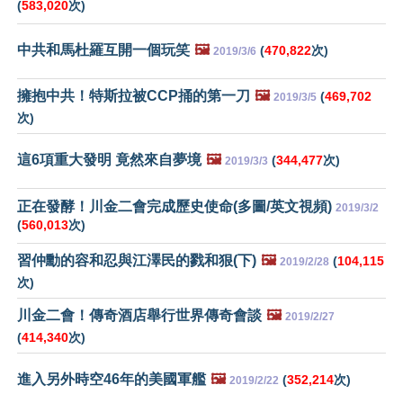
(
583,020
次)
中共和馬杜羅互開一個玩笑
🖼️
(
470,822
次)
2019/3/6
擁抱中共！特斯拉被CCP捅的第一刀
🖼️
(
469,702
2019/3/5
次)
這6項重大發明 竟然來自夢境
🖼️
(
344,477
次)
2019/3/3
正在發酵！川金二會完成歷史使命(多圖/英文視頻)
2019/3/2
(
560,013
次)
習仲勳的容和忍與江澤民的戮和狠(下)
🖼️
(
104,115
2019/2/28
次)
川金二會！傳奇酒店舉行世界傳奇會談
🖼️
2019/2/27
(
414,340
次)
進入另外時空46年的美國軍艦
🖼️
(
352,214
次)
2019/2/22