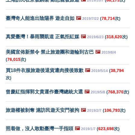
2019/10/7
臺灣奇人能進出陰陽界 遊走自如
🖼️
(
78,714
次)
2019/7/22
真愛臺灣！暴雨襲凱道 正氣拒紅媒
🖼️
(
318,620
次)
2019/6/23
美國宣佈新禁令 禁止旅遊團和遊輪到古巴
🖼️
2019/6/4
(
76,015
次)
買18件衣服旅遊後退貨遭肉搜後致歉
🖼️
(
38,794
2019/5/14
次)
曾慶紅指揮郭文貴運作臺灣總統大選
🖼️
(
768,370
次)
2019/5/8
旅遊權被剝奪 滬訪民遊天安門被拘
🖼️
(
106,793
次)
2019/2/7
照着做，沒人敢動臺灣一手指頭
🖼️
(
623,698
次)
2019/1/7