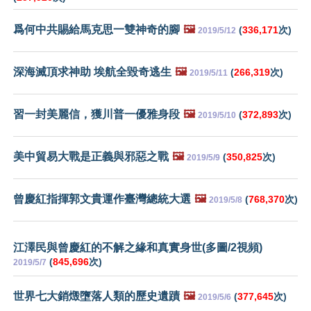
爲何中共賜給馬克思一雙神奇的腳
🖼️
(
336,171
次)
2019/5/12
深海滅頂求神助 埃航全毀奇逃生
🖼️
(
266,319
次)
2019/5/11
習一封美麗信，獲川普一優雅身段
🖼️
(
372,893
次)
2019/5/10
美中貿易大戰是正義與邪惡之戰
🖼️
(
350,825
次)
2019/5/9
曾慶紅指揮郭文貴運作臺灣總統大選
🖼️
(
768,370
次)
2019/5/8
江澤民與曾慶紅的不解之緣和真實身世(多圖/2視頻)
(
845,696
次)
2019/5/7
世界七大銷燬墮落人類的歷史遺蹟
🖼️
(
377,645
次)
2019/5/6