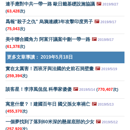
連手應對中共一帶一路 歐日籤基礎設施協議
🖼️
2019/9/27
(
63,428
次)
爲報"殺子之仇" 烏鴉連續3年攻擊印度男子
🖼️
2019/9/17
(
75,043
次)
美中聯合國角力 阿富汗議案中刪一帶一路
🖼️
2019/9/17
(
61,378
次)
更多文章導讀：
2019年5月18日
實在太厲害！西班牙與法國的史前石洞壁畫
🖼️
2019/5/19
(
259,394
次)
談客星！李淳風侃侃 科學家傻傻
🖼️
(
770,407
次)
2019/5/14
寓意什麼？！建國百年日 國父孫女車禍亡
🖼️
2019/5/13
(
455,370
次)
一個夢找到了落到60米深的懸崖底部的少女
🖼️
2019/5/12
(
257,920
次)