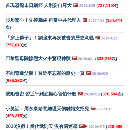
首現恐龍末日細節 人別妄自尊大
🖼️
(
737,110
次)
2019/4/25
步步驚心！先摸腦袋 再當中共代理人
🖼️
(
384,444
2019/4/23
次)
「穿上褲子」！劉強東再次被告的歷史意義
🖼️
2019/4/22
(
757,813
次)
巴黎聖母院慘烈大火中驚現神蹟
🖼️
(
633,218
次)
2019/4/21
不能背叛父親！習近平忘卻的歷史一頁
🖼️
2019/4/20
(
676,322
次)
鼓勵告密 習近平到底擔心害怕什麼
🖼️
(
376,594
次)
2019/4/18
小笑話：周永康給意總理天價離婚支招兒
🖼️
2019/4/16
(
498,315
次)
2020沒戲！當代武則天 沒有國運籤
🖼️▶️
(
518,896
2019/4/15