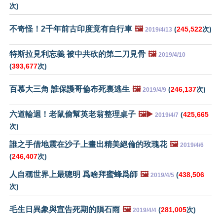
次)
不奇怪！2千年前古印度竟有自行車
🖼️
(
245,522
次)
2019/4/13
特斯拉見利忘義 被中共砍的第二刀見骨
🖼️
2019/4/10
(
393,677
次)
百慕大三角 誰保護哥倫布死裏逃生
🖼️
(
246,137
次)
2019/4/9
六道輪迴！老鼠偷幫英老翁整理桌子
🖼️▶️
(
425,665
2019/4/7
次)
誰之手借地震在沙子上畫出精美絕倫的玫瑰花
🖼️
2019/4/6
(
246,407
次)
人自稱世界上最聰明 爲啥拜蜜蜂爲師
🖼️
(
438,506
2019/4/5
次)
毛生日異象與宣告死期的隕石雨
🖼️
(
281,005
次)
2019/4/4