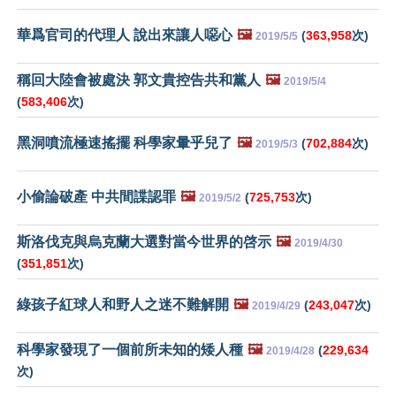
華爲官司的代理人 說出來讓人噁心
🖼️
(
363,958
次)
2019/5/5
稱回大陸會被處決 郭文貴控告共和黨人
🖼️
2019/5/4
(
583,406
次)
黑洞噴流極速搖擺 科學家暈乎兒了
🖼️
(
702,884
次)
2019/5/3
小偷論破產 中共間諜認罪
🖼️
(
725,753
次)
2019/5/2
斯洛伐克與烏克蘭大選對當今世界的啓示
🖼️
2019/4/30
(
351,851
次)
綠孩子紅球人和野人之迷不難解開
🖼️
(
243,047
次)
2019/4/29
科學家發現了一個前所未知的矮人種
🖼️
(
229,634
2019/4/28
次)