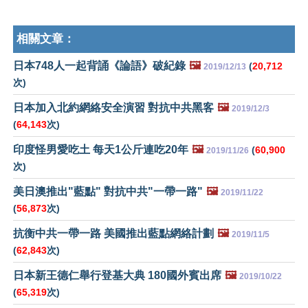
相關文章：
日本748人一起背誦《論語》破紀錄
🖼️
(
20,712
2019/12/13
次)
日本加入北約網絡安全演習 對抗中共黑客
🖼️
2019/12/3
(
64,143
次)
印度怪男愛吃土 每天1公斤連吃20年
🖼️
(
60,900
2019/11/26
次)
美日澳推出"藍點" 對抗中共"一帶一路"
🖼️
2019/11/22
(
56,873
次)
抗衡中共一帶一路 美國推出藍點網絡計劃
🖼️
2019/11/5
(
62,843
次)
日本新王德仁舉行登基大典 180國外賓出席
🖼️
2019/10/22
(
65,319
次)