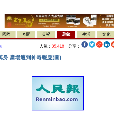
國際
奇聞
災禍
萬象
生活
文化
人氣：
35,418
分享：
表
身 當場遭到神奇報應(圖)