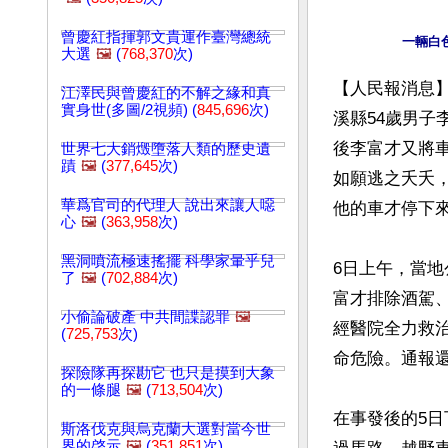
曾慶紅指揮郭文貴運作臺灣總統
大選
🖼️
(
768,370
次)
【人民報消息】
江澤民與曾慶紅的不解之緣和真
實身世(多圖/2視頻) (
845,696
次)
溪縣54歲男子
後李富才又將
世界七大銷燬墮落人類的歷史遺
蹟
🖼️
(
377,645
次)
如願逃之夭夭
華爲官司的代理人 說出來讓人噁
他的車才停下來
心
🖼️
(
363,958
次)
黑洞噴流極速搖擺 科學家暈乎兒
6日上午，當
了
🖼️
(
702,884
次)
富才排除酒駕
小偷論破產 中共間諜認罪
🖼️
經醫院全力救
(
725,753
次)
命危險。通報還
探險隊再探勘它 也只是摸到大象
的一條腿
🖼️
(
713,504
次)
在事發後的5
斯洛伐克與烏克蘭大選對當今世
界的啓示
🖼️
(
351,851
次)