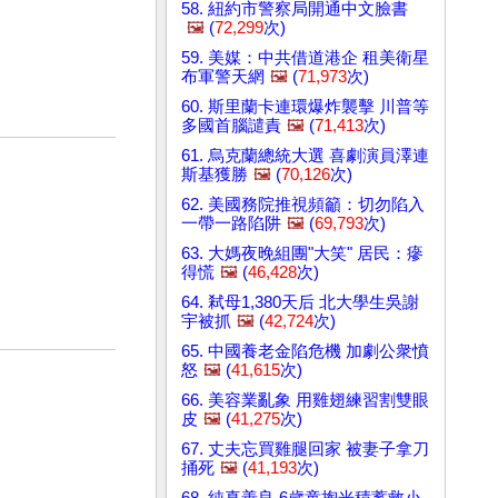
58. 紐約市警察局開通中文臉書
🖼️
(
72,299
次)
59. 美媒：中共借道港企 租美衛星
布軍警天網
🖼️
(
71,973
次)
60. 斯里蘭卡連環爆炸襲擊 川普等
多國首腦譴責
🖼️
(
71,413
次)
61. 烏克蘭總統大選 喜劇演員澤連
斯基獲勝
🖼️
(
70,126
次)
62. 美國務院推視頻籲：切勿陷入
一帶一路陷阱
🖼️
(
69,793
次)
63. 大媽夜晚組團"大笑" 居民：瘮
得慌
🖼️
(
46,428
次)
64. 弒母1,380天后 北大學生吳謝
宇被抓
🖼️
(
42,724
次)
65. 中國養老金陷危機 加劇公衆憤
怒
🖼️
(
41,615
次)
66. 美容業亂象 用雞翅練習割雙眼
皮
🖼️
(
41,275
次)
67. 丈夫忘買雞腿回家 被妻子拿刀
捅死
🖼️
(
41,193
次)
68. 純真善良 6歲童掏光積蓄救小