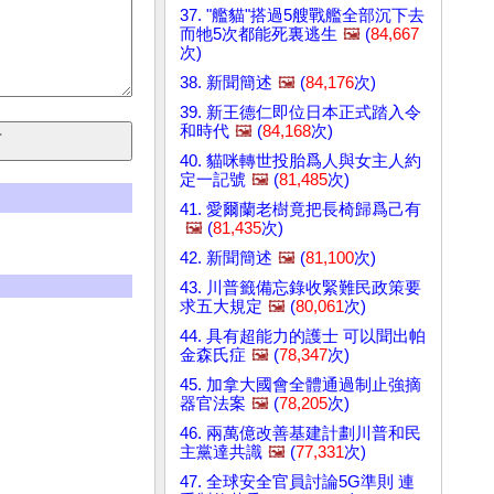
37. "艦貓"搭過5艘戰艦全部沉下去
而牠5次都能死裏逃生
🖼️
(
84,667
次)
38. 新聞簡述
🖼️
(
84,176
次)
39. 新王德仁即位日本正式踏入令
和時代
🖼️
(
84,168
次)
40. 貓咪轉世投胎爲人與女主人約
定一記號
🖼️
(
81,485
次)
41. 愛爾蘭老樹竟把長椅歸爲己有
🖼️
(
81,435
次)
42. 新聞簡述
🖼️
(
81,100
次)
43. 川普籤備忘錄收緊難民政策要
求五大規定
🖼️
(
80,061
次)
44. 具有超能力的護士 可以聞出帕
金森氏症
🖼️
(
78,347
次)
45. 加拿大國會全體通過制止強摘
器官法案
🖼️
(
78,205
次)
46. 兩萬億改善基建計劃川普和民
主黨達共識
🖼️
(
77,331
次)
47. 全球安全官員討論5G準則 連