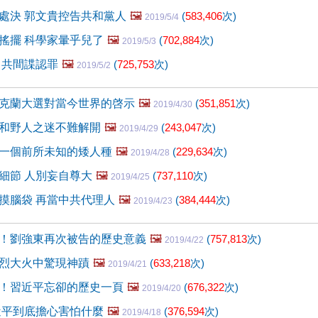
處決 郭文貴控告共和黨人
🖼️
(
583,406
次)
2019/5/4
搖擺 科學家暈乎兒了
🖼️
(
702,884
次)
2019/5/3
中共間諜認罪
🖼️
(
725,753
次)
2019/5/2
克蘭大選對當今世界的啓示
🖼️
(
351,851
次)
2019/4/30
和野人之迷不難解開
🖼️
(
243,047
次)
2019/4/29
一個前所未知的矮人種
🖼️
(
229,634
次)
2019/4/28
細節 人別妄自尊大
🖼️
(
737,110
次)
2019/4/25
摸腦袋 再當中共代理人
🖼️
(
384,444
次)
2019/4/23
！劉強東再次被告的歷史意義
🖼️
(
757,813
次)
2019/4/22
烈大火中驚現神蹟
🖼️
(
633,218
次)
2019/4/21
！習近平忘卻的歷史一頁
🖼️
(
676,322
次)
2019/4/20
近平到底擔心害怕什麼
🖼️
(
376,594
次)
2019/4/18