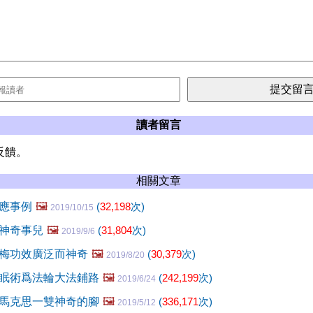
讀者留言
反饋。
相關文章
應事例
🖼️
(
32,198
次)
2019/10/15
神奇事兒
🖼️
(
31,804
次)
2019/9/6
梅功效廣泛而神奇
🖼️
(
30,379
次)
2019/8/20
眠術爲法輪大法鋪路
🖼️
(
242,199
次)
2019/6/24
馬克思一雙神奇的腳
🖼️
(
336,171
次)
2019/5/12