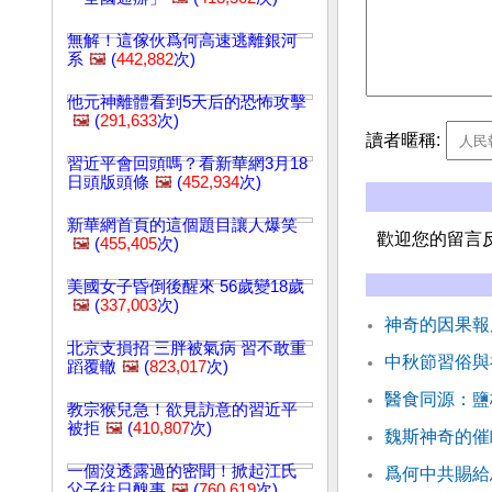
無解！這傢伙爲何高速逃離銀河
系
🖼️
(
442,882
次)
他元神離體看到5天后的恐怖攻擊
🖼️
(
291,633
次)
讀者暱稱:
習近平會回頭嗎？看新華網3月18
日頭版頭條
🖼️
(
452,934
次)
新華網首頁的這個題目讓人爆笑
歡迎您的留言
🖼️
(
455,405
次)
美國女子昏倒後醒來 56歲變18歲
🖼️
(
337,003
次)
神奇的因果報
北京支損招 三胖被氣病 習不敢重
中秋節習俗與
蹈覆轍
🖼️
(
823,017
次)
醫食同源：鹽
教宗猴兒急！欲見訪意的習近平
被拒
🖼️
(
410,807
次)
魏斯神奇的催
一個沒透露過的密聞！掀起江氏
爲何中共賜給
父子往日醜事
🖼️
(
760,619
次)