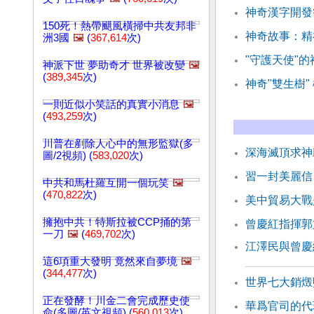
神奇漢字開發
150死！熱帶颶風橫掃中共友邦非
神奇故事：精
洲3國
🖼️
(
367,614
次)
"守護天使"
神派下世 夢助奇才 世界被改變
🖼️
(
389,345
次)
神奇"雙生樹"
一則近似小笑話的真實小消息
🖼️
(
493,259
次)
川普在剷除人心中的無形監獄(多
深海滅頂求神
圖/2視頻) (
583,020
次)
習一封美麗信
中共和馬杜羅互開一個玩笑
🖼️
(
470,822
次)
美中貿易大戰
擁抱中共！特斯拉被CCP捅的第
曾慶紅指揮郭
一刀
🖼️
(
469,702
次)
江澤民與曾慶
這6項重大發明 竟然來自夢境
🖼️
(
344,477
次)
世界七大銷燬
正在發酵！川金二會完成歷史使
華爲官司的代
命(多圖/英文視頻) (
560,013
次)