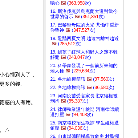
噁心
🖼️
(
363,958
次)
16. 斯洛伐克與烏克蘭大選對當今
世界的啓示
🖼️
(
351,851
次)
17. 巴黎聖母院的火光 悲慟中重新
仰望神
🖼️
(
347,527
次)
18. 驚豔西夏文明 越遠古離神越近
🖼️
(
285,512
次)
19. 綠孩子紅球人和野人之迷不難
解開
🖼️
(
243,047
次)
20. 科學家發現了一個前所未知的
矮人種
🖼️
(
229,634
次)
小心撞到人了，
21. 各地維權簡訊
🖼️
(
97,560
次)
更多的錢。

22. 各地維權簡訊
🖼️
(
96,580
次)
23. 河南疫苗受害家長北京維權被
刑拘
🖼️
(
95,387
次)
德感的人有用。
24. 律師執業證年檢期 河南律師續
遭打壓
🖼️
(
94,408
次)
25. 南京職校招生欺詐 學生維權遭
鎮壓
🖼️
(
94,036
次)
。△
26. 山東煤礦開採導致危房 村民攔