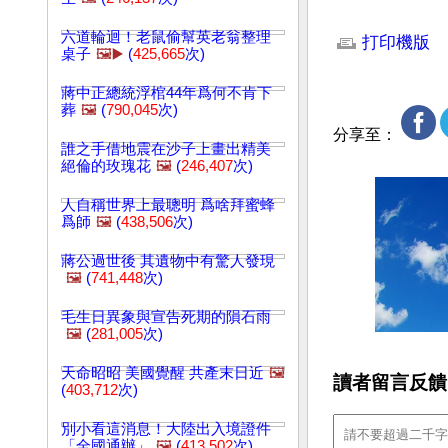
文章網址: http://w
六道輪迴！老鼠偷幫英老翁整理
打印機版
桌子
🖼️▶️
(
425,665
次)
蔣中正總統浮棺44年爲何不肯下
葬
🖼️
(
790,045
次)
分享至：
誰之手借地震在沙子上畫出精美
絕倫的玫瑰花
🖼️
(
246,407
次)
人自稱世界上最聰明 爲啥拜蜜蜂
爲師
🖼️
(
438,506
次)
蔣公過世後 其遺物中有驚人發現
🖼️
(
741,448
次)
毛生日異象與宣告死期的隕石雨
🖼️
(
281,005
次)
天命昭昭 美國覺醒 共產末日近
🖼️
讀者留言反饋
(
403,712
次)
別小看這消息！大陸出入境證件
「全國通辦」
🖼️
(
413,502
次)