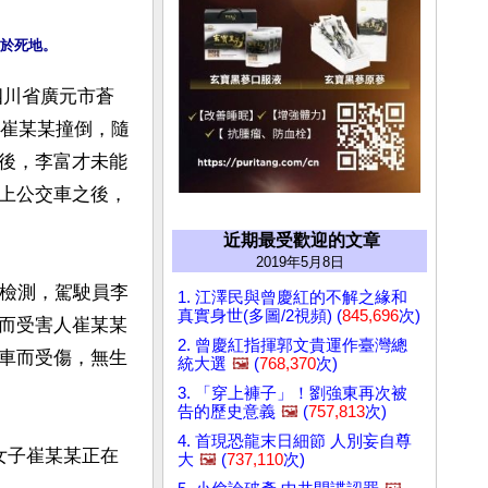
四川省廣元市蒼
子崔某某撞倒，隨
後，李富才未能
上公交車之後，
近期最受歡迎的文章
2019年5月8日
和檢測，駕駛員李
1. 江澤民與曾慶紅的不解之緣和
真實身世(多圖/2視頻) (
845,696
次)
而受害人崔某某
2. 曾慶紅指揮郭文貴運作臺灣總
車而受傷，無生
統大選
🖼️
(
768,370
次)
3. 「穿上褲子」！劉強東再次被
告的歷史意義
🖼️
(
757,813
次)
4. 首現恐龍末日細節 人別妄自尊
女子崔某某正在
大
🖼️
(
737,110
次)