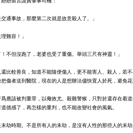
紛紛留言譴責肇事司機：

交通事故，那麼第二次就是故意殺人了。」

理難容！」

了！不但沒跑了，老婆也受了重傷。舉頭三尺有神靈！」

人還比較善良，知道不能隨便傷人，更不能害人、殺人，若不
快把傷者送到醫院，現在的人是想辦法儘快置人於死，避免花
行爲應該被判重罪，以儆效尤。殺雞警猴，只對於還存在着道
有道德感了，再怎樣的重判，也不能改變社會的風氣。

是末劫時期。不是所有人的末劫，是沒有人性的那些人的末劫