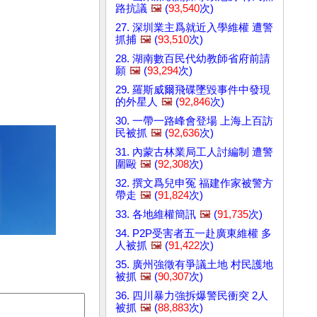
路抗議
🖼️
(
93,540
次)
27. 深圳業主爲就近入學維權 遭警
抓捕
🖼️
(
93,510
次)
28. 湖南數百民代幼教師省府前請
願
🖼️
(
93,294
次)
29. 羅斯威爾飛碟墜毀事件中發現
的外星人
🖼️
(
92,846
次)
30. 一帶一路峰會登場 上海上百訪
民被抓
🖼️
(
92,636
次)
31. 內蒙古林業局工人討編制 遭警
圍毆
🖼️
(
92,308
次)
32. 撰文爲兒申冤 福建作家被警方
帶走
🖼️
(
91,824
次)
33. 各地維權簡訊
🖼️
(
91,735
次)
34. P2P受害者五一赴廣東維權 多
人被抓
🖼️
(
91,422
次)
35. 廣州強徵有爭議土地 村民護地
被抓
🖼️
(
90,307
次)
36. 四川暴力強拆爆警民衝突 2人
被抓
🖼️
(
88,883
次)