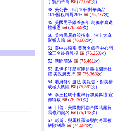
手製約華爲
🖼️
(
77,050
次)
48. 美公告：5月10日對華商品
10%關稅增爲25%
🖼️
(
76,777
次)
49. 美國男子餵養多年 烏鴉家庭送
禮報恩
🖼️
(
76,659
次)
50. 美移民局政策指南：沾上大麻
影響入籍
🖼️
(
76,602
次)
51. 憂中共竊密 美著名癌症中心開
除三名終身教授
🖼️
(
76,259
次)
52. 新聞簡述
🖼️
(
75,461
次)
53. 瓜伊多呼籲軍隊起義推翻馬杜
羅 美政府支持
🖼️
(
75,368
次)
54. 港府修引渡法 美報告：對美構
成極大風險
🖼️
(
75,361
次)
55. 泰王拉瑪十世舉行加冕典禮 宣
佈特赦
🖼️
(
75,251
次)
56. 川普：美國撤回聯合國武器貿
易條約簽名
🖼️
(
75,142
次)
57. 彭斯：與馬杜羅決裂的將軍被
解除制裁
🖼️
(
74,584
次)