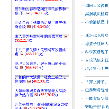
稱回大陸會被
習仲勳的容和忍與江澤民的戮和
狠(下)
🖼️
(
104,115
次)
黑洞噴流極速
小偷論破產 
川金二會！傳奇酒店舉行世界傳
奇會談
🖼️
(
414,340
次)
斯洛伐克與烏
進入另外時空46年的美國軍艦
🖼️
(
352,214
次)
綠孩子紅球人
中共二便失禁！美朝將互設聯絡
科學家發現了
處
🖼️
(
465,110
次)
首現恐龍末日
物理大師束星北與王岐山的小偷
論
🖼️
(
953,976
次)
步步驚心！先
川普的偉大演講：社會主義已走
到盡頭
🖼️
(
462,931
次)
「穿上褲子」
巴黎聖母院慘
人類學家與多貢族智慧老人深談
後依然白癡
🖼️
(
652,704
次)
不能背叛父親
川普是對的！澳洲4歲童淚訴曾被
鼓勵告密 習
流產
🖼️
(
469,036
次)