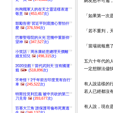
網友怒不可遏，
向殉職軍人的在天之靈這樣表達
敬意
🖼️
(
453,457
次)
「如果第一次是
鼓勵告密 習近平到底擔心害怕什
麼
🖼️
(
376,594
次)
「若不重判，天
巴黎聖母院的火光 悲慟中重新仰
望神
🖼️
(
347,527
次)
「當場就報應
小笑話：周永康給意總理天價離
婚支招兒
🖼️
(
498,315
次)
五六十年代的
2020沒戲！當代武則天 沒有國運
一定想辦法儘
籤
🖼️▶️
(
518,896
次)
不奇怪！2千年前古印度竟有自行
有人說這樣的
車
🖼️
(
245,522
次)
若人已經都沒
特斯拉見利忘義 被中共砍的第二
刀見骨
🖼️
(
393,677
次)
有人說，現在
百慕大三角 誰保護哥倫布死裏逃
生
🖼️
(
246,137
次)