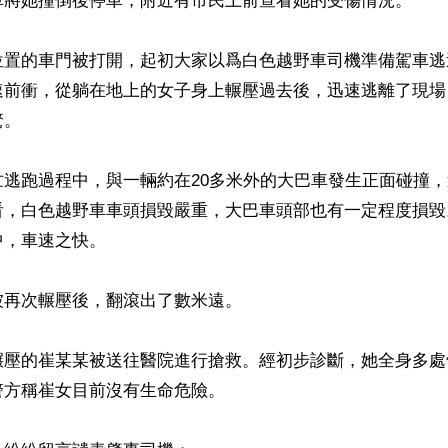
車將她撞倒後停車，附近有市民上前查看她的受傷情況。

位置的車門被打開，起初大家以爲白色越野車司機準備駕車逃
速前衝，從躺在地上的女子身上輾壓過去後，迅速逃離了現場
。

忙逃跑過程中，與一輛約在20多米外的大巴車發生正面碰撞
看，白色越野車車頭損毀嚴重，大巴車頭部也有一定程度損毀
，車速之快。

再次輾壓後，翻滾出了數米遠。 

輾壓的崔某某被送往醫院進行搶救。經初步診斷，她全身多處
方稱崔女目前沒有生命危險。
