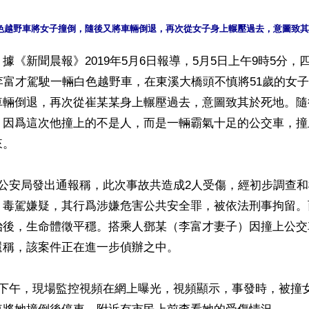
據《新聞晨報》2019年5月6日報導，5月5日上午9時5分，
李富才駕駛一輛白色越野車，在東溪大橋頭不慎將51歲的女
車輛倒退，再次從崔某某身上輾壓過去，意圖致其於死地。隨
，因爲這次他撞上的不是人，而是一輛霸氣十足的公交車，撞
。

地公安局發出通報稱，此次事故共造成2人受傷，經初步調查
、毒駕嫌疑，其行爲涉嫌危害公共安全罪，被依法刑事拘留。
治後，生命體徵平穩。搭乘人鄧某（李富才妻子）因撞上公交
稱，該案件正在進一步偵辦之中。 

日下午，現場監控視頻在網上曝光，視頻顯示，事發時，被撞