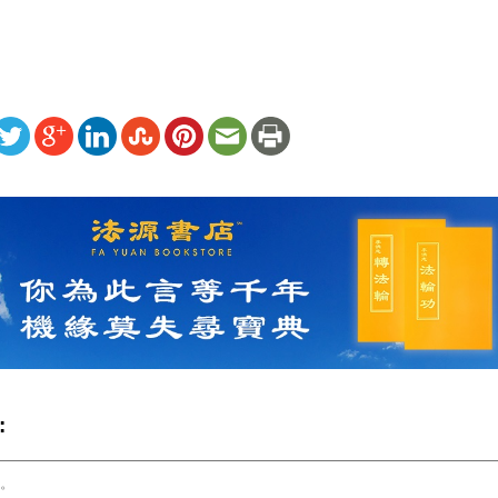
ww.renminbao.com/rmb/articles/2019/5/8/69114b.html
: