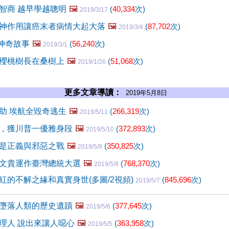
智商 越早學越聰明
🖼️
(
40,334
次)
2019/3/17
神作用讓癌末者病情大起大落
🖼️
(
87,702
次)
2019/3/4
的神奇故事
🖼️
(
56,240
次)
2019/3/1
 櫻桃樹長在桑樹上
🖼️
(
51,068
次)
2019/1/26
更多文章導讀：
2019年5月8日
助 埃航全毀奇逃生
🖼️
(
266,319
次)
2019/5/11
，獲川普一優雅身段
🖼️
(
372,893
次)
2019/5/10
是正義與邪惡之戰
🖼️
(
350,825
次)
2019/5/9
文貴運作臺灣總統大選
🖼️
(
768,370
次)
2019/5/8
紅的不解之緣和真實身世(多圖/2視頻)
(
845,696
次)
2019/5/7
墮落人類的歷史遺蹟
🖼️
(
377,645
次)
2019/5/6
理人 說出來讓人噁心
🖼️
(
363,958
次)
2019/5/5