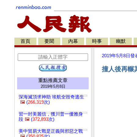
首頁
要聞
內幕
時事
幽默
2019年5月8日
發
撞人後再輾其
重點推薦文章
2019年5月8日
深海滅頂求神助 埃航全毀奇逃生
🖼️
(
266,319
次)
習一封美麗信，獲川普一優雅身
段
🖼️
(
372,893
次)
美中貿易大戰是正義與邪惡之戰
🖼️
(
350,825
次)