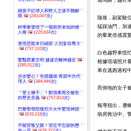
過馬路，越野
綠孩子紅球人和野人之迷不難解
開
🖼️
(
243,047
次)
隨後，副駕駛
猛踩油門，加
科學家發現了一個前所未知的矮
人種
🖼️
(
229,634
次)
的羣衆倍感震驚
首現恐龍末日細節 人別妄自尊大
🖼️
(
737,110
次)
白色越野車慌
驚豔西夏文明 越遠古離神越近
🖼️
根據現場照片
(
285,512
次)
車在逃跑過程中
步步驚心！先摸腦袋 再當中共代
理人
🖼️
(
384,444
次)
而倒地的女子被
「穿上褲子」！劉強東再次被告
的歷史意義
🖼️
(
757,813
次)
報導指出，遭
巴黎聖母院慘烈大火中驚現神蹟
病房救治中。警
🖼️
(
633,218
次)
不能背叛父親！習近平忘卻的歷
史一頁
🖼️
(
676,322
次)