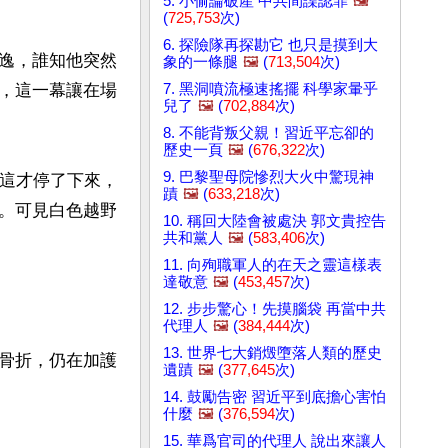
5. 小偷論破產 中共間諜認罪
🖼️
(
725,753
次)
6. 探險隊再探勘它 也只是摸到大
逸，誰知他突然
象的一條腿
🖼️
(
713,504
次)
7. 黑洞噴流極速搖擺 科學家暈乎
，這一幕讓在場
兒了
🖼️
(
702,884
次)
8. 不能背叛父親！習近平忘卻的
歷史一頁
🖼️
(
676,322
次)
9. 巴黎聖母院慘烈大火中驚現神
，這才停了下來，
蹟
🖼️
(
633,218
次)
。可見白色越野
10. 稱回大陸會被處決 郭文貴控告
共和黨人
🖼️
(
583,406
次)
11. 向殉職軍人的在天之靈這樣表
達敬意
🖼️
(
453,457
次)
12. 步步驚心！先摸腦袋 再當中共
代理人
🖼️
(
384,444
次)
13. 世界七大銷燬墮落人類的歷史
骨折，仍在加護
遺蹟
🖼️
(
377,645
次)
14. 鼓勵告密 習近平到底擔心害怕
什麼
🖼️
(
376,594
次)
15. 華爲官司的代理人 說出來讓人