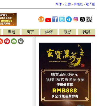
简体
-
正體
-
手機版
-
電子報
專題
寰宇
維權
視頻
雜談