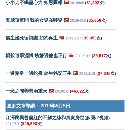
小小走卒竭盡心力 知恩圖報
🖼️
(
31,202
次)
2019/8/8
五歲孩童問 我的女兒在哪兒
🖼️
(
35,656
次)
2019/4/16
儒生臨死留詩讖 如約再生
🖼️
(
39,053
次)
2019/3/17
楊穀道學淵博 螃蟹遇他也正行
🖼️
(
39,517
次)
2019/3/16
一邊豬身一邊蛇身 於生銘記三生
🖼️
(
37,348
次)
2019/3/15
一念之間善惡兩重天
🖼️
(
44,822
次)
2019/1/7
更多文章導讀：
2019年5月5日
江澤民與曾慶紅的不解之緣和真實身世(多圖/2視頻)
(
845,696
次)
2019/5/7