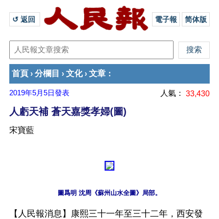
↺ 返回 
電子報
简体版
首頁
分欄目
文化
文章
›
›
›
：
2019年5月5日
發表
人氣：
33,430
人虧天補 蒼天嘉獎孝婦(圖)
宋寶藍
【人民報消息】康熙三十一年至三十二年，西安發