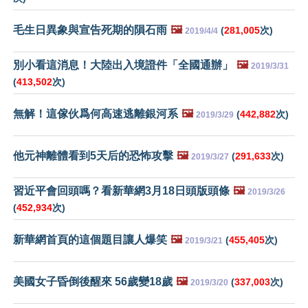
毛生日異象與宣告死期的隕石雨
🖼️
(
281,005
次)
2019/4/4
別小看這消息！大陸出入境證件「全國通辦」
🖼️
2019/3/31
(
413,502
次)
無解！這傢伙爲何高速逃離銀河系
🖼️
(
442,882
次)
2019/3/29
他元神離體看到5天后的恐怖攻擊
🖼️
(
291,633
次)
2019/3/27
習近平會回頭嗎？看新華網3月18日頭版頭條
🖼️
2019/3/26
(
452,934
次)
新華網首頁的這個題目讓人爆笑
🖼️
(
455,405
次)
2019/3/21
美國女子昏倒後醒來 56歲變18歲
🖼️
(
337,003
次)
2019/3/20