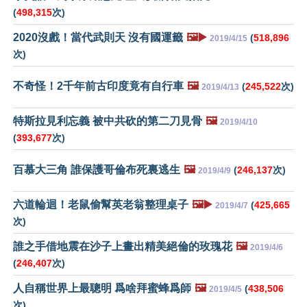
(
498,315
次)
2020沒戲！當代武則天 沒有國運籤
🖼️▶️
(
518,896
2019/4/15
次)
不奇怪！2千年前古印度竟有自行車
🖼️
(
245,522
次)
2019/4/13
特斯拉見利忘義 被中共砍的第二刀見骨
🖼️
2019/4/10
(
393,677
次)
百慕大三角 誰保護哥倫布死裏逃生
🖼️
(
246,137
次)
2019/4/9
六道輪迴！老鼠偷幫英老翁整理桌子
🖼️▶️
(
425,665
2019/4/7
次)
誰之手借地震在沙子上畫出精美絕倫的玫瑰花
🖼️
2019/4/6
(
246,407
次)
人自稱世界上最聰明 爲啥拜蜜蜂爲師
🖼️
(
438,506
2019/4/5
次)