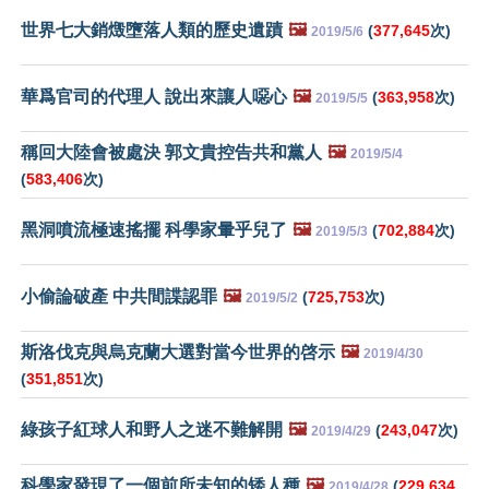
世界七大銷燬墮落人類的歷史遺蹟
🖼️
(
377,645
次)
2019/5/6
華爲官司的代理人 說出來讓人噁心
🖼️
(
363,958
次)
2019/5/5
稱回大陸會被處決 郭文貴控告共和黨人
🖼️
2019/5/4
(
583,406
次)
黑洞噴流極速搖擺 科學家暈乎兒了
🖼️
(
702,884
次)
2019/5/3
小偷論破產 中共間諜認罪
🖼️
(
725,753
次)
2019/5/2
斯洛伐克與烏克蘭大選對當今世界的啓示
🖼️
2019/4/30
(
351,851
次)
綠孩子紅球人和野人之迷不難解開
🖼️
(
243,047
次)
2019/4/29
科學家發現了一個前所未知的矮人種
🖼️
(
229,634
2019/4/28