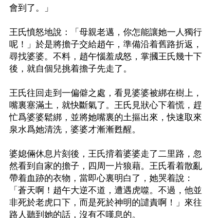
會到了。」

王氏憤怒地說：「母親老邁，你怎能讓她一人獨行
呢！」於是將擔子交給趙午，準備沿着舊路折返，
尋找婆婆。不料，趙午惱羞成怒，掌摑王氏幾十下
後，就自個兒挑着擔子先走了。

王氏往回走到一偏僻之處，看見婆婆被綁在樹上，
嘴裏塞滿土，就快斷氣了。王氏見狀心下着慌，趕
忙爲婆婆鬆綁，並將她嘴裏的土摳出來，快速取來
泉水爲她清洗，婆婆才漸漸甦醒。

婆媳倆休息片刻後，王氏揹着婆婆走了二里路，忽
然看到自家的擔子，四周一片狼藉。王氏看着散亂
帶着血跡的衣物，當即心裏明白了，她哭着說：
「蒼天啊！趙午大逆不道，遭遇虎噬。不過，他並
非死於老虎口下，而是死於神明的譴責啊！」來往
路人聽到她的話，沒有不嘆息的。
