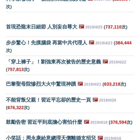
次)
首現恐龍末日細節 人別妄自尊大
🖼️
(
737,110
次)
2019/4/25
步步驚心！先摸腦袋 再當中共代理人
🖼️
(
384,444
2019/4/23
次)
「穿上褲子」！劉強東再次被告的歷史意義
🖼️
2019/4/22
(
757,813
次)
巴黎聖母院慘烈大火中驚現神蹟
🖼️
(
633,218
次)
2019/4/21
不能背叛父親！習近平忘卻的歷史一頁
🖼️
2019/4/20
(
676,322
次)
鼓勵告密 習近平到底擔心害怕什麼
🖼️
(
376,594
次)
2019/4/18
小笑話：周永康給意總理天價離婚支招兒
🖼️
2019/4/16