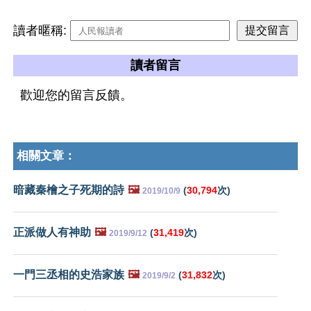
讀者暱稱:
讀者留言
歡迎您的留言反饋。
相關文章：
暗藏秦檜之子死期的詩
🖼️
(
30,794
次)
2019/10/9
正派做人有神助
🖼️
(
31,419
次)
2019/9/12
一門三丞相的史浩家族
🖼️
(
31,832
次)
2019/9/2