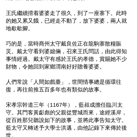
王氏繼續揹着婆婆走了很久，到了一座寨下。此時
的她又累又餓，已經走不動了，放下婆婆，兩人就
地歇歇腳。

巧的是，當時商州太守戴良佐正在龍駒寨散糧賑
災。戴太守看到婆媳倆，召來王氏問話，由此得知
事情經過。戴太守有感於王氏的孝德，賞賜她不少
財物，令她回到家鄉渭南好好贍養婆婆。

人們常說「人間如戲臺」，世間情事總是循環往
復，再往前推五百多年也有類似的故事。

宋孝宗幹道三年（1167年），藍叔成擔任臨川太
守。其門客黃虨彪的父親從豐城而來，途經溪岸，
從百姓那兒聽說如下的故事，並將此事告知太守。
藍太守又轉述予大學士洪邁，由他記錄下來傳於後
世。
