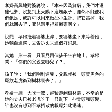
孝婦高興地對婆婆說：「本來因爲貧窮，我們才遷
徙他鄉。沒想到上天賜下這塊銀子，雖然不能使我
們飽足，或許可以用來做些小生計。把它當掉，我
們就回去吧，哪兒還用得着搬家啊？」

說罷，孝婦攙着婆婆上岸，要婆婆坐下來等着她，
她獨自過溪，去告訴丈夫這個好消息。

當她上岸一看，只看見兩個孩子坐在地上。孝婦
問：「你們的父親去哪兒了？」

孩子說：「我們剛到這兒，父親就被一頭黃黑色的
斑紋老虎銜到樹林裏去了。」

孝婦一聽，大吃一驚，趕緊跑到樹林裏，不幸的是
她的丈夫已被老虎吃了，只剩下一些骨頭和頭髮。
誰也沒有想到不孝招致的報應如此迅速。
