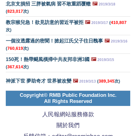
北京支損招 三胖被氣病 習不敢重蹈覆轍
🖼️
2019/3/18
(
823,017
次)
教宗猴兒急！欲見訪意的習近平被拒
🖼️
(
410,807
2019/3/17
次)
一個沒透露過的密聞！掀起江氏父子往日醜事
🖼️
2019/3/16
(
760,619
次)
150死！熱帶颶風橫掃中共友邦非洲3國
🖼️
2019/3/15
(
367,614
次)
神派下世 夢助奇才 世界被改變
🖼️
(
389,345
次)
2019/3/13
Copyright© RMB Public Foundation Inc.
All Rights Reserved
人民報網站服務條款
關於我們