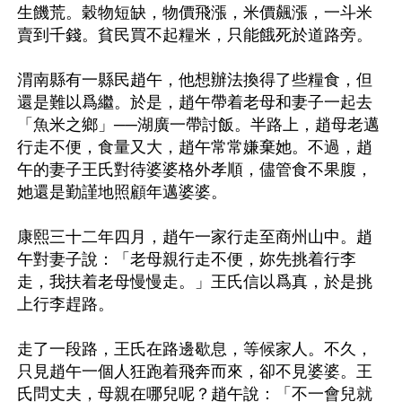
生饑荒。穀物短缺，物價飛漲，米價飆漲，一斗米
賣到千錢。貧民買不起糧米，只能餓死於道路旁。

渭南縣有一縣民趙午，他想辦法換得了些糧食，但
還是難以爲繼。於是，趙午帶着老母和妻子一起去
「魚米之鄉」──湖廣一帶討飯。半路上，趙母老邁
行走不便，食量又大，趙午常常嫌棄她。不過，趙
午的妻子王氏對待婆婆格外孝順，儘管食不果腹，
她還是勤謹地照顧年邁婆婆。

康熙三十二年四月，趙午一家行走至商州山中。趙
午對妻子說：「老母親行走不便，妳先挑着行李
走，我扶着老母慢慢走。」王氏信以爲真，於是挑
上行李趕路。

走了一段路，王氏在路邊歇息，等候家人。不久，
只見趙午一個人狂跑着飛奔而來，卻不見婆婆。王
氏問丈夫，母親在哪兒呢？趙午說：「不一會兒就