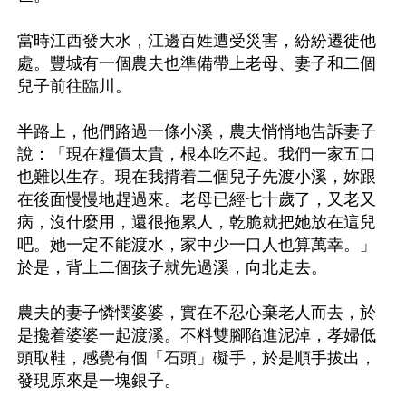
當時江西發大水，江邊百姓遭受災害，紛紛遷徙他
處。豐城有一個農夫也準備帶上老母、妻子和二個
兒子前往臨川。

半路上，他們路過一條小溪，農夫悄悄地告訴妻子
說：「現在糧價太貴，根本吃不起。我們一家五口
也難以生存。現在我揹着二個兒子先渡小溪，妳跟
在後面慢慢地趕過來。老母已經七十歲了，又老又
病，沒什麼用，還很拖累人，乾脆就把她放在這兒
吧。她一定不能渡水，家中少一口人也算萬幸。」
於是，背上二個孩子就先過溪，向北走去。

農夫的妻子憐憫婆婆，實在不忍心棄老人而去，於
是攙着婆婆一起渡溪。不料雙腳陷進泥淖，孝婦低
頭取鞋，感覺有個「石頭」礙手，於是順手拔出，
發現原來是一塊銀子。
