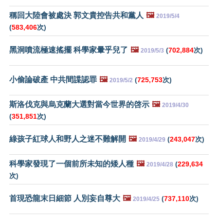
稱回大陸會被處決 郭文貴控告共和黨人
🖼️
2019/5/4
(
583,406
次)
黑洞噴流極速搖擺 科學家暈乎兒了
🖼️
(
702,884
次)
2019/5/3
小偷論破產 中共間諜認罪
🖼️
(
725,753
次)
2019/5/2
斯洛伐克與烏克蘭大選對當今世界的啓示
🖼️
2019/4/30
(
351,851
次)
綠孩子紅球人和野人之迷不難解開
🖼️
(
243,047
次)
2019/4/29
科學家發現了一個前所未知的矮人種
🖼️
(
229,634
2019/4/28
次)
首現恐龍末日細節 人別妄自尊大
🖼️
(
737,110
次)
2019/4/25