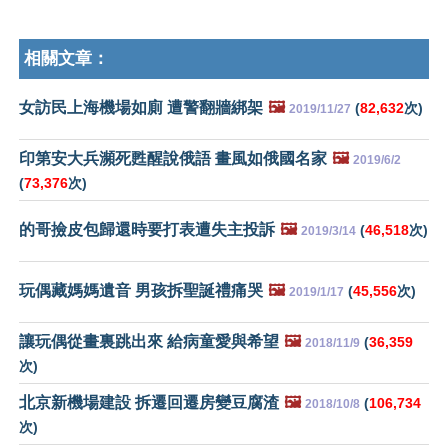
相關文章：
女訪民上海機場如廁 遭警翻牆綁架
🖼️
(
82,632
次)
2019/11/27
印第安大兵瀕死甦醒說俄語 畫風如俄國名家
🖼️
2019/6/2
(
73,376
次)
的哥撿皮包歸還時要打表遭失主投訴
🖼️
(
46,518
次)
2019/3/14
玩偶藏媽媽遺音 男孩拆聖誕禮痛哭
🖼️
(
45,556
次)
2019/1/17
讓玩偶從畫裏跳出來 給病童愛與希望
🖼️
(
36,359
2018/11/9
次)
北京新機場建設 拆遷回遷房變豆腐渣
🖼️
(
106,734
2018/10/8
次)