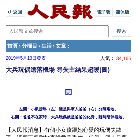
↺ 返回 
電子報
简体版
首頁
分欄目
生活
文章
›
›
›
：
2019年5月13日
發表
人氣：
34,166
大兵玩偶遺落機場 尋失主結果超暖(圖)
左圖：小凱瑟琳（左）總是與軍人爸爸（右）分隔兩地。

【人民報消息】有個小女孩跟她心愛的玩偶失散