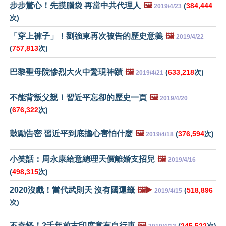
步步驚心！先摸腦袋 再當中共代理人
🖼️
(
384,444
2019/4/23
次)
「穿上褲子」！劉強東再次被告的歷史意義
🖼️
2019/4/22
(
757,813
次)
巴黎聖母院慘烈大火中驚現神蹟
🖼️
(
633,218
次)
2019/4/21
不能背叛父親！習近平忘卻的歷史一頁
🖼️
2019/4/20
(
676,322
次)
鼓勵告密 習近平到底擔心害怕什麼
🖼️
(
376,594
次)
2019/4/18
小笑話：周永康給意總理天價離婚支招兒
🖼️
2019/4/16
(
498,315
次)
2020沒戲！當代武則天 沒有國運籤
🖼️▶️
(
518,896
2019/4/15
次)
不奇怪！2千年前古印度竟有自行車
🖼️
(
245,522
次)