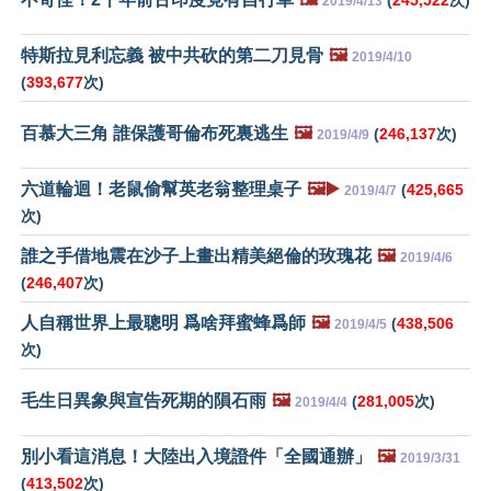
2019/4/13
特斯拉見利忘義 被中共砍的第二刀見骨
🖼️
2019/4/10
(
393,677
次)
百慕大三角 誰保護哥倫布死裏逃生
🖼️
(
246,137
次)
2019/4/9
六道輪迴！老鼠偷幫英老翁整理桌子
🖼️▶️
(
425,665
2019/4/7
次)
誰之手借地震在沙子上畫出精美絕倫的玫瑰花
🖼️
2019/4/6
(
246,407
次)
人自稱世界上最聰明 爲啥拜蜜蜂爲師
🖼️
(
438,506
2019/4/5
次)
毛生日異象與宣告死期的隕石雨
🖼️
(
281,005
次)
2019/4/4
別小看這消息！大陸出入境證件「全國通辦」
🖼️
2019/3/31
(
413,502
次)