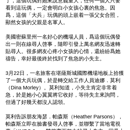
了，這個玩偶對她來說意義重大，任何一個人只要
看到這玩偶，一定會明白小女孩心裏的焦急。因
爲，這個「大兵」玩偶的頭上嵌着一張父女合照，
顯然女孩的父親是名軍人。

美國密蘇里州一名好心的機場人員，爲這個玩偶發
出一則在線尋人啓事，隨即引發上萬名網友迅速轉
貼尋人。很多網友心疼小女孩的心情，還紛紛爲她
禱告，幸好最後終於找到了焦急的小失主。

3月22日，一名旅客在堪薩斯城國際機場地板上拾獲
了一個大兵玩偶，於是轉交給工作人員迪娜．莫利
（Dina Morley）。莫利知道，小失主肯定非常着
急，於是她小心翼翼將它收好，等待失主來詢問，
但過了好幾天都沒人認領。

莫利告訴朋友海瑟．帕森斯（Heather Parsons），
帕森斯立即在臉書發尋人啓事，並聯繫了當地電視