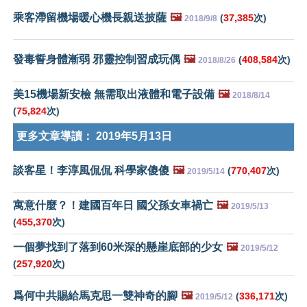
乘客滯留機場暖心機長親送披薩
🖼️
(
37,385
次)
2018/9/8
發毒誓身體漸弱 邪靈控制習成玩偶
🖼️
(
408,584
次)
2018/8/26
美15機場新安檢 無需取出液體和電子設備
🖼️
2018/8/14
(
75,824
次)
更多文章導讀：
2019年5月13日
談客星！李淳風侃侃 科學家傻傻
🖼️
(
770,407
次)
2019/5/14
寓意什麼？！建國百年日 國父孫女車禍亡
🖼️
2019/5/13
(
455,370
次)
一個夢找到了落到60米深的懸崖底部的少女
🖼️
2019/5/12
(
257,920
次)
爲何中共賜給馬克思一雙神奇的腳
🖼️
(
336,171
次)
2019/5/12