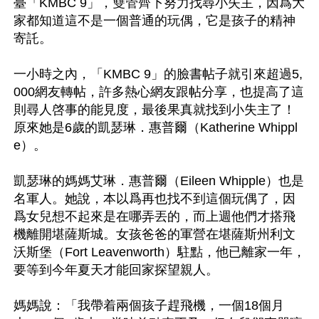
臺「KMBC 9」，雙管齊下努力找尋小失主，因爲大
家都知道這不是一個普通的玩偶，它是孩子的精神
寄託。

一小時之內，「KMBC 9」的臉書帖子就引來超過5,
000網友轉帖，許多熱心網友跟帖分享，也提高了這
則尋人啓事的能見度，最後果真就找到小失主了！
原來她是6歲的凱瑟琳．惠普爾（Katherine Whippl
e）。

凱瑟琳的媽媽艾琳．惠普爾（Eileen Whipple）也是
名軍人。她說，本以爲再也找不到這個玩偶了，因
爲女兒想不起來是在哪弄丟的，而上週他們才搭飛
機離開堪薩斯城。女孩爸爸的軍營在堪薩斯州利文
沃斯堡（Fort Leavenworth）駐點，他已離家一年，
要等到今年夏天才能回家探望親人。

媽媽說：「我帶着兩個孩子趕飛機，一個18個月