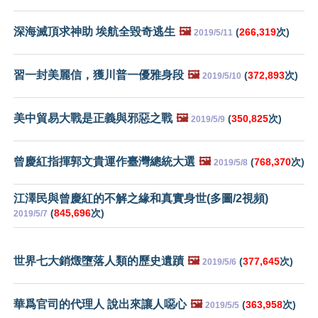
深海滅頂求神助 埃航全毀奇逃生
🖼️
(
266,319
次)
2019/5/11
習一封美麗信，獲川普一優雅身段
🖼️
(
372,893
次)
2019/5/10
美中貿易大戰是正義與邪惡之戰
🖼️
(
350,825
次)
2019/5/9
曾慶紅指揮郭文貴運作臺灣總統大選
🖼️
(
768,370
次)
2019/5/8
江澤民與曾慶紅的不解之緣和真實身世(多圖/2視頻)
(
845,696
次)
2019/5/7
世界七大銷燬墮落人類的歷史遺蹟
🖼️
(
377,645
次)
2019/5/6
華爲官司的代理人 說出來讓人噁心
🖼️
(
363,958
次)
2019/5/5