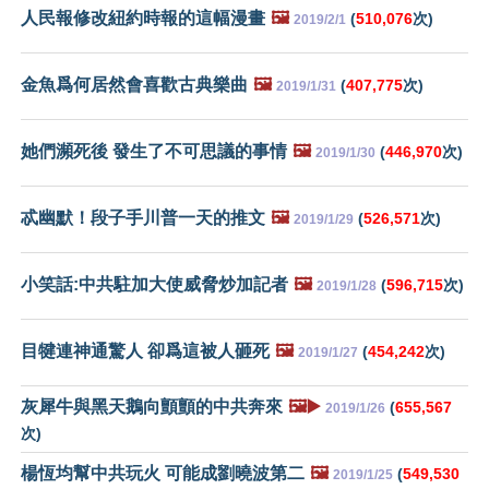
人民報修改紐約時報的這幅漫畫
🖼️
(
510,076
次)
2019/2/1
金魚爲何居然會喜歡古典樂曲
🖼️
(
407,775
次)
2019/1/31
她們瀕死後 發生了不可思議的事情
🖼️
(
446,970
次)
2019/1/30
忒幽默！段子手川普一天的推文
🖼️
(
526,571
次)
2019/1/29
小笑話:中共駐加大使威脅炒加記者
🖼️
(
596,715
次)
2019/1/28
目犍連神通驚人 卻爲這被人砸死
🖼️
(
454,242
次)
2019/1/27
灰犀牛與黑天鵝向顫顫的中共奔來
🖼️▶️
(
655,567
2019/1/26
次)
楊恆均幫中共玩火 可能成劉曉波第二
🖼️
(
549,530
2019/1/25