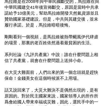
馬拉維是在2008年與中華民國斷交的，馬拉維在與
中華民國建交41年後宣佈斷交，原因是當時中共承
諾給予10億美元，幫助馬拉維開發天然氣資源並且
贊助國家基礎建設。但是，中共與其建交後，並未
履行承諾。於是，馬拉維暗暗後悔。

剛剛看到一個視頻，是馬拉維被熱帶颶風伊代肆虐
的場景，那裏的老百姓依然過着最貧困的生活。

系列社論《九評共產黨》中說：誰在什麼問題上相
信了共產黨，就會在什麼問題上送掉小命。

在大災大難面前，人們出來的第一個念頭就是趕快
保命！金錢美女在這個時候派不上用場。

話又說回來了，大災大難決不是偶然出現的，是有
原因的。對於民主國家來說，國家領導人的所作所
爲會給國人帶來幸福或災難，因此，選民手中的一