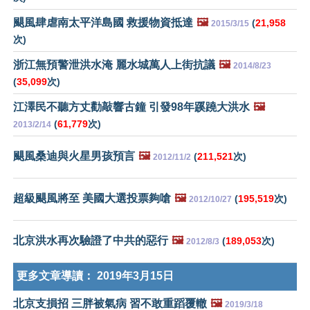
颶風肆虐南太平洋島國 救援物資抵達
🖼️
(
21,958
2015/3/15
次)
浙江無預警泄洪水淹 麗水城萬人上街抗議
🖼️
2014/8/23
(
35,099
次)
江澤民不聽方丈勸敲響古鐘 引發98年蹊蹺大洪水
🖼️
(
61,779
次)
2013/2/14
颶風桑迪與火星男孩預言
🖼️
(
211,521
次)
2012/11/2
超級颶風將至 美國大選投票夠嗆
🖼️
(
195,519
次)
2012/10/27
北京洪水再次驗證了中共的惡行
🖼️
(
189,053
次)
2012/8/3
更多文章導讀：
2019年3月15日
北京支損招 三胖被氣病 習不敢重蹈覆轍
🖼️
2019/3/18