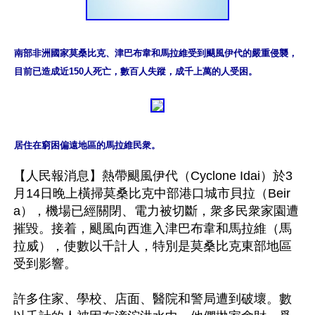
南部非洲國家莫桑比克、津巴布韋和馬拉維受到颶風伊代的嚴重侵襲，
目前已造成近150人死亡，數百人失蹤，成千上萬的人受困。
居住在窮困偏遠地區的馬拉維民衆。
【人民報消息】熱帶颶風伊代（Cyclone Idai）於3
月14日晚上橫掃莫桑比克中部港口城市貝拉（Beir
a），機場已經關閉、電力被切斷，衆多民衆家園遭
摧毀。接着，颶風向西進入津巴布韋和馬拉維（馬
拉威），使數以千計人，特別是莫桑比克東部地區
受到影響。

許多住家、學校、店面、醫院和警局遭到破壞。數