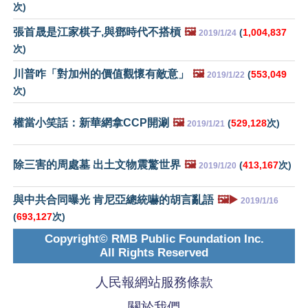
次)
張首晟是江家棋子,與鄧時代不搭槓
🖼️
(
1,004,837
2019/1/24
次)
川普咋「對加州的價值觀懷有敵意」
🖼️
(
553,049
2019/1/22
次)
權當小笑話：新華網拿CCP開涮
🖼️
(
529,128
次)
2019/1/21
除三害的周處墓 出土文物震驚世界
🖼️
(
413,167
次)
2019/1/20
與中共合同曝光 肯尼亞總統嚇的胡言亂語
🖼️▶️
2019/1/16
(
693,127
次)
Copyright© RMB Public Foundation Inc.
All Rights Reserved
人民報網站服務條款
關於我們