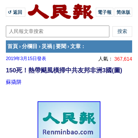
↺ 返回 
電子報
简体版
首頁
分欄目
災禍
要聞
文章
›
›
|
›
：
2019年3月15日
發表
人氣：
367,614
150死！熱帶颶風橫掃中共友邦非洲3國(圖)
蘇撬阱