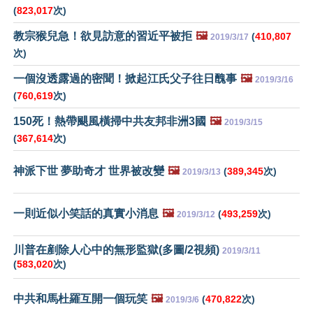
(
823,017
次)
教宗猴兒急！欲見訪意的習近平被拒
🖼️
(
410,807
2019/3/17
次)
一個沒透露過的密聞！掀起江氏父子往日醜事
🖼️
2019/3/16
(
760,619
次)
150死！熱帶颶風橫掃中共友邦非洲3國
🖼️
2019/3/15
(
367,614
次)
神派下世 夢助奇才 世界被改變
🖼️
(
389,345
次)
2019/3/13
一則近似小笑話的真實小消息
🖼️
(
493,259
次)
2019/3/12
川普在剷除人心中的無形監獄(多圖/2視頻)
2019/3/11
(
583,020
次)
中共和馬杜羅互開一個玩笑
🖼️
(
470,822
次)
2019/3/6