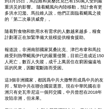
到3月15日，馬拉維和莫桑比克已有150萬人受到嚴
重洪災的影響。 隨着颶風向內陸移動，預計會有更
多洪水氾濫。馬拉維人說，他們正面臨着颶風之後
的「第二次暴洪威脅」。

隨着對食物和飲用水有需求的人數越來越多，糧食
計劃署正在加緊準備大規模提供糧食援助。

報道說，非洲南部國家莫桑比克、津巴布韋和馬拉
維受到熱帶颶風伊代的嚴重侵襲，目前已造成近150
人死亡，數百人失蹤，成千上萬居住在窮困偏遠地
區的民衆，因斷電斷路而受困。

這3個非洲國家，都因爲中共大撒幣而成爲中共的友
邦，幫助中共在聯合國當選票。現在中華民國在非
洲只有史瓦帝尼這一個邦交國，中共曾想在2018年
攻陷非洲，但未果。
