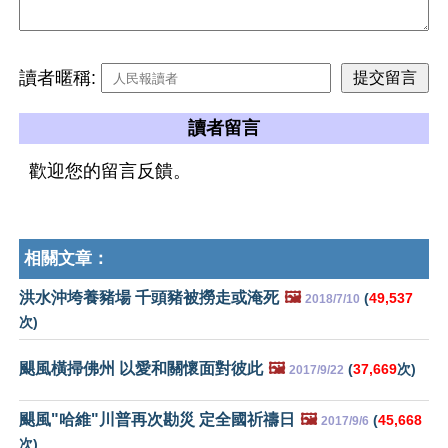
讀者暱稱:
讀者留言
歡迎您的留言反饋。
相關文章：
洪水沖垮養豬場 千頭豬被撈走或淹死
🖼️
(
49,537
2018/7/10
次)
颶風橫掃佛州 以愛和關懷面對彼此
🖼️
(
37,669
次)
2017/9/22
颶風"哈維"川普再次勘災 定全國祈禱日
🖼️
(
45,668
2017/9/6
次)