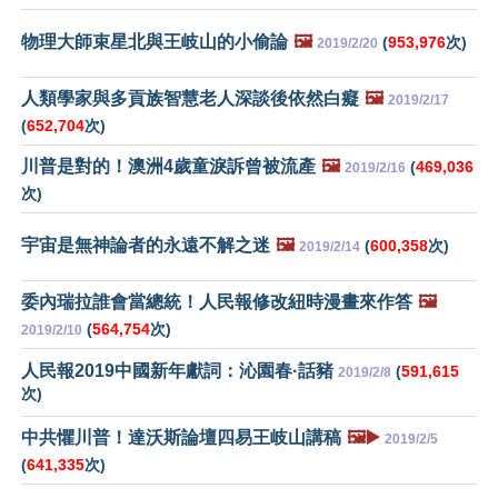
物理大師束星北與王岐山的小偷論
🖼️
(
953,976
次)
2019/2/20
人類學家與多貢族智慧老人深談後依然白癡
🖼️
2019/2/17
(
652,704
次)
川普是對的！澳洲4歲童淚訴曾被流產
🖼️
(
469,036
2019/2/16
次)
宇宙是無神論者的永遠不解之迷
🖼️
(
600,358
次)
2019/2/14
委內瑞拉誰會當總統！人民報修改紐時漫畫來作答
🖼️
(
564,754
次)
2019/2/10
人民報2019中國新年獻詞：沁園春·話豬
(
591,615
2019/2/8
次)
中共懼川普！達沃斯論壇四易王岐山講稿
🖼️▶️
2019/2/5
(
641,335
次)