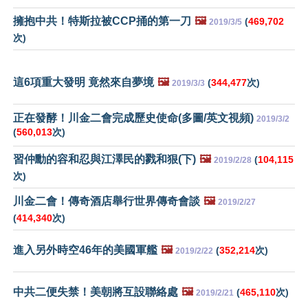
擁抱中共！特斯拉被CCP捅的第一刀
🖼️
(
469,702
2019/3/5
次)
這6項重大發明 竟然來自夢境
🖼️
(
344,477
次)
2019/3/3
正在發酵！川金二會完成歷史使命(多圖/英文視頻)
2019/3/2
(
560,013
次)
習仲勳的容和忍與江澤民的戮和狠(下)
🖼️
(
104,115
2019/2/28
次)
川金二會！傳奇酒店舉行世界傳奇會談
🖼️
2019/2/27
(
414,340
次)
進入另外時空46年的美國軍艦
🖼️
(
352,214
次)
2019/2/22
中共二便失禁！美朝將互設聯絡處
🖼️
(
465,110
次)
2019/2/21