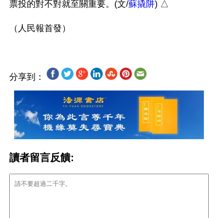
票投的對不對就至關重要。(文/
蘇撬阱
) △

分享到：
讀者留言反饋: