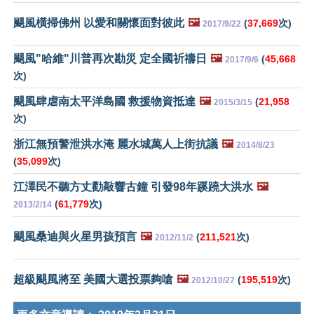
颶風橫掃佛州 以愛和關懷面對彼此
🖼️
(
37,669
次)
2017/9/22
颶風"哈維"川普再次勘災 定全國祈禱日
🖼️
(
45,668
2017/9/6
次)
颶風肆虐南太平洋島國 救援物資抵達
🖼️
(
21,958
2015/3/15
次)
浙江無預警泄洪水淹 麗水城萬人上街抗議
🖼️
2014/8/23
(
35,099
次)
江澤民不聽方丈勸敲響古鐘 引發98年蹊蹺大洪水
🖼️
(
61,779
次)
2013/2/14
颶風桑迪與火星男孩預言
🖼️
(
211,521
次)
2012/11/2
超級颶風將至 美國大選投票夠嗆
🖼️
(
195,519
次)
2012/10/27