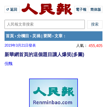
↺ 返回 
電子報
简体版
首頁
分欄目
災禍
要聞
文章
›
›
|
›
：
2019年3月21日
發表
人氣：
455,405
新華網首頁的這個題目讓人爆笑(多圖)
倪醜