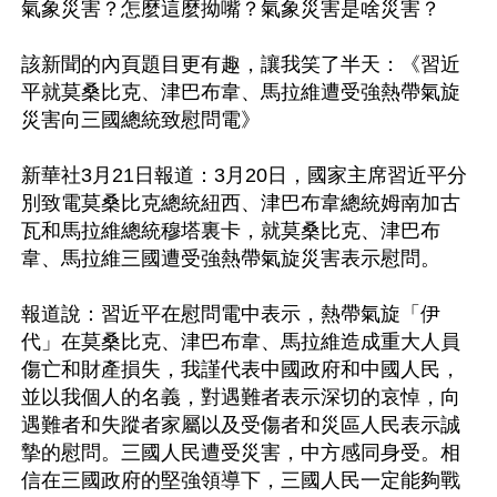
氣象災害？怎麼這麼拗嘴？氣象災害是啥災害？

該新聞的內頁題目更有趣，讓我笑了半天：《習近
平就莫桑比克、津巴布韋、馬拉維遭受強熱帶氣旋
災害向三國總統致慰問電》

新華社3月21日報道：3月20日，國家主席習近平分
別致電莫桑比克總統紐西、津巴布韋總統姆南加古
瓦和馬拉維總統穆塔裏卡，就莫桑比克、津巴布
韋、馬拉維三國遭受強熱帶氣旋災害表示慰問。

報道說：習近平在慰問電中表示，熱帶氣旋「伊
代」在莫桑比克、津巴布韋、馬拉維造成重大人員
傷亡和財產損失，我謹代表中國政府和中國人民，
並以我個人的名義，對遇難者表示深切的哀悼，向
遇難者和失蹤者家屬以及受傷者和災區人民表示誠
摯的慰問。三國人民遭受災害，中方感同身受。相
信在三國政府的堅強領導下，三國人民一定能夠戰