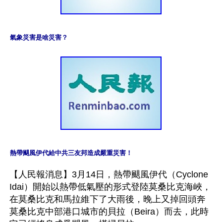
氣象災害是啥災害？
熱帶颶風伊代給中共三友邦造成嚴重災害！
【人民報消息】3月14日，熱帶颶風伊代（Cyclone 
Idai）開始以熱帶低氣壓的形式登陸莫桑比克海峽，
在莫桑比克和馬拉維下了大雨後，晚上又掉回頭奔
莫桑比克中部港口城市的貝拉（Beira）而去，此時