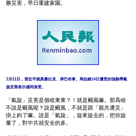
3月21日，習近平就莫桑比克、津巴布韋、馬拉維14日遭受的強熱帶氣
旋災害表示感同身受。
「氣旋」災害是個啥東東？！就是颶風嘛。那爲啥
不說是颶風呢？說是颶風，不就是跟「親共遭災」
掛上鉤了嘛。說是「氣旋」，旋來旋去的，把你旋
暈了，對中共就安全的多。
