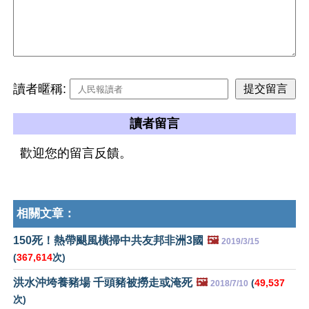
讀者暱稱:
讀者留言
歡迎您的留言反饋。
相關文章：
150死！熱帶颶風橫掃中共友邦非洲3國
🖼️
2019/3/15
(
367,614
次)
洪水沖垮養豬場 千頭豬被撈走或淹死
🖼️
(
49,537
2018/7/10
次)