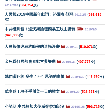
(
564,754
次)
2019/2/10
人民報2019中國新年獻詞：沁園春·話豬
(
591,615
2019/2/8
次)
中共懼川普！達沃斯論壇四易王岐山講稿
🖼️▶️
2019/2/5
(
641,335
次)
人民報修改紐約時報的這幅漫畫
🖼️
(
510,076
次)
2019/2/1
金魚爲何居然會喜歡古典樂曲
🖼️
(
407,775
次)
2019/1/31
她們瀕死後 發生了不可思議的事情
🖼️
(
446,970
次)
2019/1/30
忒幽默！段子手川普一天的推文
🖼️
(
526,571
次)
2019/1/29
小笑話:中共駐加大使威脅炒加記者
🖼️
(
596,715
次)
2019/1/28