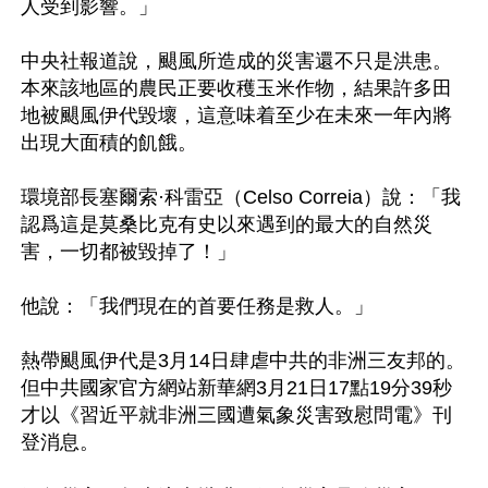
人受到影響。」

中央社報道說，颶風所造成的災害還不只是洪患。
本來該地區的農民正要收穫玉米作物，結果許多田
地被颶風伊代毀壞，這意味着至少在未來一年內將
出現大面積的飢餓。

環境部長塞爾索·科雷亞（Celso Correia）說：「我
認爲這是莫桑比克有史以來遇到的最大的自然災
害，一切都被毀掉了！」

他說：「我們現在的首要任務是救人。」

熱帶颶風伊代是3月14日肆虐中共的非洲三友邦的。
但中共國家官方網站新華網3月21日17點19分39秒
才以《習近平就非洲三國遭氣象災害致慰問電》刊
登消息。
