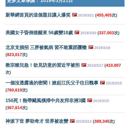
更多文章導讀：
2019年3月21日
新華網首頁的這個題目讓人爆笑
🖼️
(
455,405
次)
2019/3/21
美國女子昏倒後醒來 56歲變18歲
🖼️
(
337,003
次)
2019/3/20
北京支損招 三胖被氣病 習不敢重蹈覆轍
🖼️
2019/3/18
(
823,017
次)
教宗猴兒急！欲見訪意的習近平被拒
🖼️
(
410,807
2019/3/17
次)
一個沒透露過的密聞！掀起江氏父子往日醜事
🖼️
2019/3/16
(
760,619
次)
150死！熱帶颶風橫掃中共友邦非洲3國
🖼️
2019/3/15
(
367,614
次)
神派下世 夢助奇才 世界被改變
🖼️
(
389,345
次)
2019/3/13