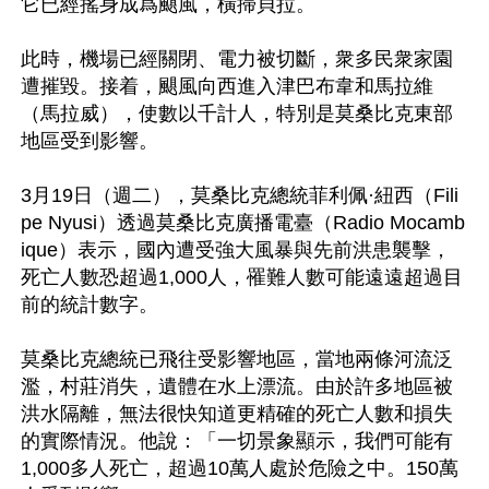
它已經搖身成爲颶風，橫掃貝拉。

此時，機場已經關閉、電力被切斷，衆多民衆家園
遭摧毀。接着，颶風向西進入津巴布韋和馬拉維
（馬拉威），使數以千計人，特別是莫桑比克東部
地區受到影響。

3月19日（週二），莫桑比克總統菲利佩·紐西（Fili
pe Nyusi）透過莫桑比克廣播電臺（Radio Mocamb
ique）表示，國內遭受強大風暴與先前洪患襲擊，
死亡人數恐超過1,000人，罹難人數可能遠遠超過目
前的統計數字。

莫桑比克總統已飛往受影響地區，當地兩條河流泛
濫，村莊消失，遺體在水上漂流。由於許多地區被
洪水隔離，無法很快知道更精確的死亡人數和損失
的實際情況。他說：「一切景象顯示，我們可能有
1,000多人死亡，超過10萬人處於危險之中。150萬