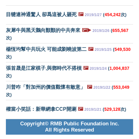
目犍連神通驚人 卻爲這被人砸死
🖼️
(
454,242
次)
2019/1/27
灰犀牛與黑天鵝向顫顫的中共奔來
🖼️▶️
(
655,567
2019/1/26
次)
楊恆均幫中共玩火 可能成劉曉波第二
🖼️
(
549,530
2019/1/25
次)
張首晟是江家棋子,與鄧時代不搭槓
🖼️
(
1,004,837
2019/1/24
次)
川普咋「對加州的價值觀懷有敵意」
🖼️
(
553,049
2019/1/22
次)
權當小笑話：新華網拿CCP開涮
🖼️
(
529,128
次)
2019/1/21
Copyright© RMB Public Foundation Inc.
All Rights Reserved