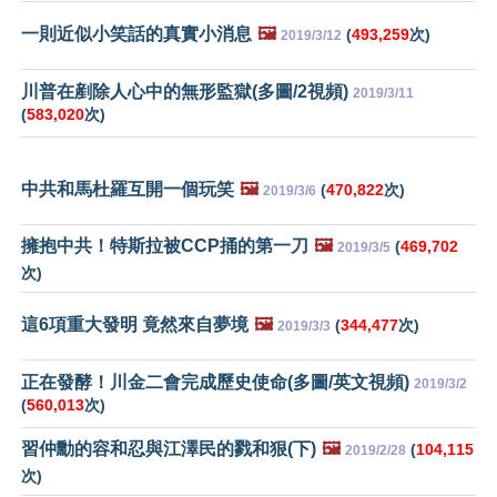
一則近似小笑話的真實小消息
🖼️
(
493,259
次)
2019/3/12
川普在剷除人心中的無形監獄(多圖/2視頻)
2019/3/11
(
583,020
次)
中共和馬杜羅互開一個玩笑
🖼️
(
470,822
次)
2019/3/6
擁抱中共！特斯拉被CCP捅的第一刀
🖼️
(
469,702
2019/3/5
次)
這6項重大發明 竟然來自夢境
🖼️
(
344,477
次)
2019/3/3
正在發酵！川金二會完成歷史使命(多圖/英文視頻)
2019/3/2
(
560,013
次)
習仲勳的容和忍與江澤民的戮和狠(下)
🖼️
(
104,115
2019/2/28
次)