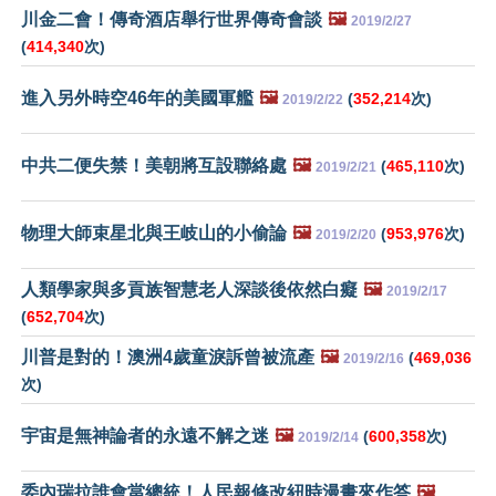
川金二會！傳奇酒店舉行世界傳奇會談
🖼️
2019/2/27
(
414,340
次)
進入另外時空46年的美國軍艦
🖼️
(
352,214
次)
2019/2/22
中共二便失禁！美朝將互設聯絡處
🖼️
(
465,110
次)
2019/2/21
物理大師束星北與王岐山的小偷論
🖼️
(
953,976
次)
2019/2/20
人類學家與多貢族智慧老人深談後依然白癡
🖼️
2019/2/17
(
652,704
次)
川普是對的！澳洲4歲童淚訴曾被流產
🖼️
(
469,036
2019/2/16
次)
宇宙是無神論者的永遠不解之迷
🖼️
(
600,358
次)
2019/2/14
委內瑞拉誰會當總統！人民報修改紐時漫畫來作答
🖼️