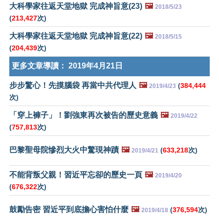
大科學家往返天堂地獄 完成神旨意(23)
🖼️
2018/5/23
(
213,427
次)
大科學家往返天堂地獄 完成神旨意(22)
🖼️
2018/5/15
(
204,439
次)
更多文章導讀：
2019年4月21日
步步驚心！先摸腦袋 再當中共代理人
🖼️
(
384,444
2019/4/23
次)
「穿上褲子」！劉強東再次被告的歷史意義
🖼️
2019/4/22
(
757,813
次)
巴黎聖母院慘烈大火中驚現神蹟
🖼️
(
633,218
次)
2019/4/21
不能背叛父親！習近平忘卻的歷史一頁
🖼️
2019/4/20
(
676,322
次)
鼓勵告密 習近平到底擔心害怕什麼
🖼️
(
376,594
次)
2019/4/18