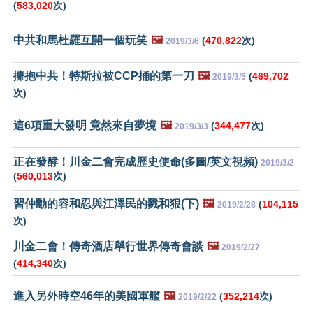
(
583,020
次)
中共和馬杜羅互開一個玩笑
🖼️
(
470,822
次)
2019/3/6
擁抱中共！特斯拉被CCP捅的第一刀
🖼️
(
469,702
2019/3/5
次)
這6項重大發明 竟然來自夢境
🖼️
(
344,477
次)
2019/3/3
正在發酵！川金二會完成歷史使命(多圖/英文視頻)
2019/3/2
(
560,013
次)
習仲勳的容和忍與江澤民的戮和狠(下)
🖼️
(
104,115
2019/2/28
次)
川金二會！傳奇酒店舉行世界傳奇會談
🖼️
2019/2/27
(
414,340
次)
進入另外時空46年的美國軍艦
🖼️
(
352,214
次)
2019/2/22