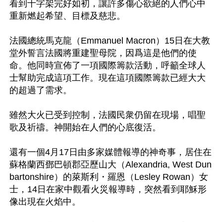
看到十字架完好如初，讓許多傷心欲絕的人們心中
重新燃起希望、目標及慈悲。

法國總統馬克龍（Emmanuel Macron）15日在大教
堂外誓言法國將重建聖母院，因爲這是他們的使
命。他同時宣佈了一項國際籌款活動，呼籲全球人
士幫助完成這項工作。現在這項國際籌款已經大大
的超過了需求。

雖然大火已受到控制，法國民衆仍留在現場，唱聖
歌及祈禱。神開始在人們的心底復活。

還有一個4月17日由多家媒體報導的神奇事，居住在
蘇格蘭西鄧巴頓郡亞歷山大（Alexandria, West Dun
bartonshire）的萊斯利・羅恩（Lesley Rowan）女
士，14日在家中觀看火災報導時，突然看到耶穌形
像出現在火焰中。
