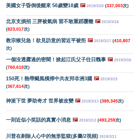
美國女子昏倒後醒來 56歲變18歲
🖼️
(
337,003
次)
2019/3/20
北京支損招 三胖被氣病 習不敢重蹈覆轍
🖼️
2019/3/18
(
823,017
次)
教宗猴兒急！欲見訪意的習近平被拒
🖼️
(
410,807
2019/3/17
次)
一個沒透露過的密聞！掀起江氏父子往日醜事
🖼️
2019/3/16
(
760,619
次)
150死！熱帶颶風橫掃中共友邦非洲3國
🖼️
2019/3/15
(
367,614
次)
神派下世 夢助奇才 世界被改變
🖼️
(
389,345
次)
2019/3/13
一則近似小笑話的真實小消息
🖼️
(
493,259
次)
2019/3/12
川普在剷除人心中的無形監獄(多圖/2視頻)
2019/3/11