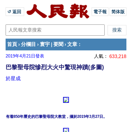
↺ 返回 
電子報
简体版
首頁
分欄目
寰宇
要聞
文章
›
›
|
›
：
2019年4月21日
發表
人氣：
633,218
巴黎聖母院慘烈大火中驚現神蹟(多圖)
於星成
有着850年曆史的巴黎聖母院大教堂，攝於2019年3月27日。