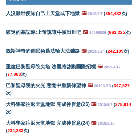
人沒離世便知自己上天堂或下地獄
🖼️
(
354,482
次)
2019/9/7
破迷的墓誌銘:上帝說讓牛頓出世吧
🖼️
(
663,225
次)
2019/8/26
魏斯神奇的催眠術爲法輪大法鋪路
🖼️
(
242,199
次)
2019/6/24
重建巴黎聖母院尖塔 法國將啓動國際招標
🖼️
2019/4/17
(
77,083
次)
巴黎聖母院的火光 悲慟中重新仰望神
🖼️
(
347,527
2019/4/18
次)
大科學家往返天堂地獄 完成神旨意(25)
🖼️
(
278,614
2018/6/7
次)
大科學家往返天堂地獄 完成神旨意(24)
🖼️
2018/5/30
(
234,383
次)