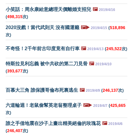
小笑話：周永康給意總理天價離婚支招兒
🖼️
2019/4/16
(
498,315
次)
2020沒戲！當代武則天 沒有國運籤
🖼️▶️
(
518,896
2019/4/15
次)
不奇怪！2千年前古印度竟有自行車
🖼️
(
245,522
次)
2019/4/13
特斯拉見利忘義 被中共砍的第二刀見骨
🖼️
2019/4/10
(
393,677
次)
百慕大三角 誰保護哥倫布死裏逃生
🖼️
(
246,137
次)
2019/4/9
六道輪迴！老鼠偷幫英老翁整理桌子
🖼️▶️
(
425,665
2019/4/7
次)
誰之手借地震在沙子上畫出精美絕倫的玫瑰花
🖼️
2019/4/6
(
246,407
次)