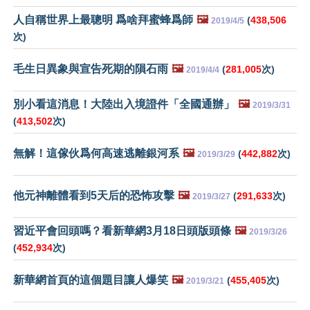
人自稱世界上最聰明 爲啥拜蜜蜂爲師
🖼️
(
438,506
2019/4/5
次)
毛生日異象與宣告死期的隕石雨
🖼️
(
281,005
次)
2019/4/4
別小看這消息！大陸出入境證件「全國通辦」
🖼️
2019/3/31
(
413,502
次)
無解！這傢伙爲何高速逃離銀河系
🖼️
(
442,882
次)
2019/3/29
他元神離體看到5天后的恐怖攻擊
🖼️
(
291,633
次)
2019/3/27
習近平會回頭嗎？看新華網3月18日頭版頭條
🖼️
2019/3/26
(
452,934
次)
新華網首頁的這個題目讓人爆笑
🖼️
(
455,405
次)
2019/3/21