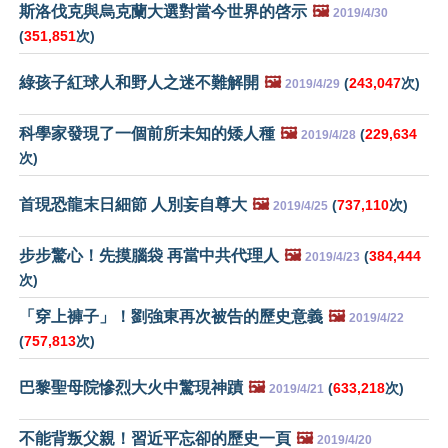
斯洛伐克與烏克蘭大選對當今世界的啓示
🖼️
2019/4/30
(
351,851
次)
綠孩子紅球人和野人之迷不難解開
🖼️
(
243,047
次)
2019/4/29
科學家發現了一個前所未知的矮人種
🖼️
(
229,634
2019/4/28
次)
首現恐龍末日細節 人別妄自尊大
🖼️
(
737,110
次)
2019/4/25
步步驚心！先摸腦袋 再當中共代理人
🖼️
(
384,444
2019/4/23
次)
「穿上褲子」！劉強東再次被告的歷史意義
🖼️
2019/4/22
(
757,813
次)
巴黎聖母院慘烈大火中驚現神蹟
🖼️
(
633,218
次)
2019/4/21
不能背叛父親！習近平忘卻的歷史一頁
🖼️
2019/4/20