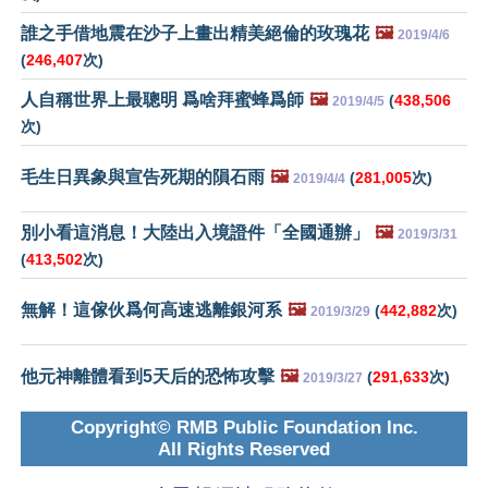
誰之手借地震在沙子上畫出精美絕倫的玫瑰花
🖼️
2019/4/6
(
246,407
次)
人自稱世界上最聰明 爲啥拜蜜蜂爲師
🖼️
(
438,506
2019/4/5
次)
毛生日異象與宣告死期的隕石雨
🖼️
(
281,005
次)
2019/4/4
別小看這消息！大陸出入境證件「全國通辦」
🖼️
2019/3/31
(
413,502
次)
無解！這傢伙爲何高速逃離銀河系
🖼️
(
442,882
次)
2019/3/29
他元神離體看到5天后的恐怖攻擊
🖼️
(
291,633
次)
2019/3/27
Copyright© RMB Public Foundation Inc.
All Rights Reserved