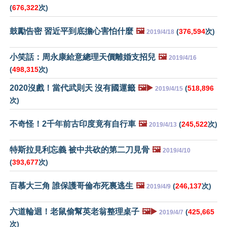
(
676,322
次)
鼓勵告密 習近平到底擔心害怕什麼
🖼️
(
376,594
次)
2019/4/18
小笑話：周永康給意總理天價離婚支招兒
🖼️
2019/4/16
(
498,315
次)
2020沒戲！當代武則天 沒有國運籤
🖼️▶️
(
518,896
2019/4/15
次)
不奇怪！2千年前古印度竟有自行車
🖼️
(
245,522
次)
2019/4/13
特斯拉見利忘義 被中共砍的第二刀見骨
🖼️
2019/4/10
(
393,677
次)
百慕大三角 誰保護哥倫布死裏逃生
🖼️
(
246,137
次)
2019/4/9
六道輪迴！老鼠偷幫英老翁整理桌子
🖼️▶️
(
425,665
2019/4/7
次)