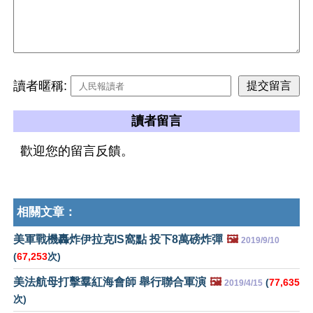
讀者暱稱:
讀者留言
歡迎您的留言反饋。
相關文章：
美軍戰機轟炸伊拉克IS窩點 投下8萬磅炸彈
🖼️
2019/9/10
(
67,253
次)
美法航母打擊羣紅海會師 舉行聯合軍演
🖼️
(
77,635
2019/4/15
次)