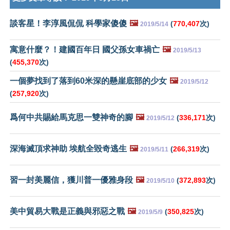
談客星！李淳風侃侃 科學家傻傻
🖼️
(
770,407
次)
2019/5/14
寓意什麼？！建國百年日 國父孫女車禍亡
🖼️
2019/5/13
(
455,370
次)
一個夢找到了落到60米深的懸崖底部的少女
🖼️
2019/5/12
(
257,920
次)
爲何中共賜給馬克思一雙神奇的腳
🖼️
(
336,171
次)
2019/5/12
深海滅頂求神助 埃航全毀奇逃生
🖼️
(
266,319
次)
2019/5/11
習一封美麗信，獲川普一優雅身段
🖼️
(
372,893
次)
2019/5/10
美中貿易大戰是正義與邪惡之戰
🖼️
(
350,825
次)
2019/5/9