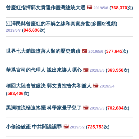
曾慶紅指揮郭文貴運作臺灣總統大選
🖼️
(
768,370
次)
2019/5/8
江澤民與曾慶紅的不解之緣和真實身世(多圖/2視頻)
(
845,696
次)
2019/5/7
世界七大銷燬墮落人類的歷史遺蹟
🖼️
(
377,645
次)
2019/5/6
華爲官司的代理人 說出來讓人噁心
🖼️
(
363,958
次)
2019/5/5
稱回大陸會被處決 郭文貴控告共和黨人
🖼️
2019/5/4
(
583,406
次)
黑洞噴流極速搖擺 科學家暈乎兒了
🖼️
(
702,884
次)
2019/5/3
小偷論破產 中共間諜認罪
🖼️
(
725,753
次)
2019/5/2