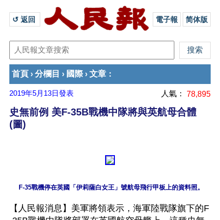
↺ 返回 
電子報
简体版
首頁
分欄目
國際
文章
›
›
›
：
2019年5月13日
發表
人氣：
78,895
史無前例 美F-35B戰機中隊將與英航母合體
(圖)
【人民報消息】美軍將領表示，海軍陸戰隊旗下的F