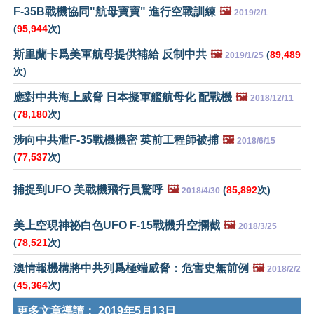
F-35B戰機協同"航母寶寶" 進行空戰訓練
🖼️
2019/2/1
(
95,944
次)
斯里蘭卡爲美軍航母提供補給 反制中共
🖼️
(
89,489
2019/1/25
次)
應對中共海上威脅 日本擬軍艦航母化 配戰機
🖼️
2018/12/11
(
78,180
次)
涉向中共泄F-35戰機機密 英前工程師被捕
🖼️
2018/6/15
(
77,537
次)
捕捉到UFO 美戰機飛行員驚呼
🖼️
(
85,892
次)
2018/4/30
美上空現神祕白色UFO F-15戰機升空攔截
🖼️
2018/3/25
(
78,521
次)
澳情報機構將中共列爲極端威脅：危害史無前例
🖼️
2018/2/2
(
45,364
次)
更多文章導讀：
2019年5月13日