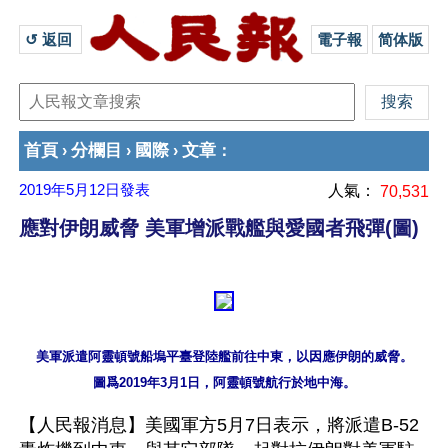
↺ 返回 
電子報
简体版
首頁
分欄目
國際
文章
›
›
›
：
2019年5月12日
發表
人氣：
70,531
應對伊朗威脅 美軍增派戰艦與愛國者飛彈(圖)
美軍派遣阿靈頓號船塢平臺登陸艦前往中東，以因應伊朗的威脅。

【人民報消息】美國軍方5月7日表示，將派遣B-52