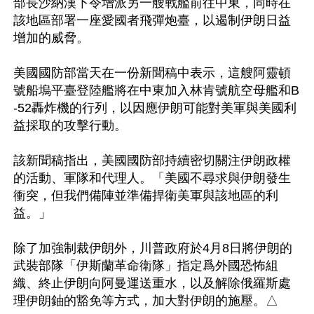
部長沙納漢下令增派另一艘戰艦前往中東，同時在
該地區部署一座愛國者飛彈炮臺，以遏制伊朗日益
增加的威脅。

美國國防部當天在一份新聞稿中表示，這艘阿靈頓
號船塢平臺登陸艦將在中東加入林肯號航空母艦和B
-52轟炸機的行列，以因應伊朗可能對美軍與美國利
益採取的攻擊行動。

該新聞稿指出，美國國防部持續密切關注伊朗政權
的活動、軍隊和代理人。「美國不尋求與伊朗發生
衝突，但我們備陣並準備捍衛美軍與該地區的利
益。」

除了加強制裁伊朗外，川普政府於4月8日將伊朗的
武裝部隊「伊斯蘭革命衛隊」指定爲外國恐怖組
織、終止伊朗向阿曼運送重水，以及解除俄羅斯處