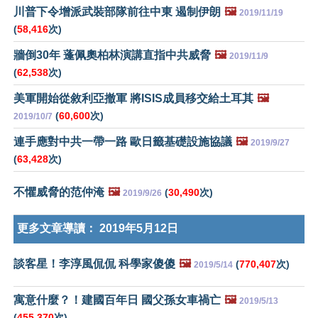
川普下令增派武裝部隊前往中東 遏制伊朗
🖼️
2019/11/19
(
58,416
次)
牆倒30年 蓬佩奧柏林演講直指中共威脅
🖼️
2019/11/9
(
62,538
次)
美軍開始從敘利亞撤軍 將ISIS成員移交給土耳其
🖼️
(
60,600
次)
2019/10/7
連手應對中共一帶一路 歐日籤基礎設施協議
🖼️
2019/9/27
(
63,428
次)
不懼威脅的范仲淹
🖼️
(
30,490
次)
2019/9/26
更多文章導讀：
2019年5月12日
談客星！李淳風侃侃 科學家傻傻
🖼️
(
770,407
次)
2019/5/14
寓意什麼？！建國百年日 國父孫女車禍亡
🖼️
2019/5/13
(
455,370
次)