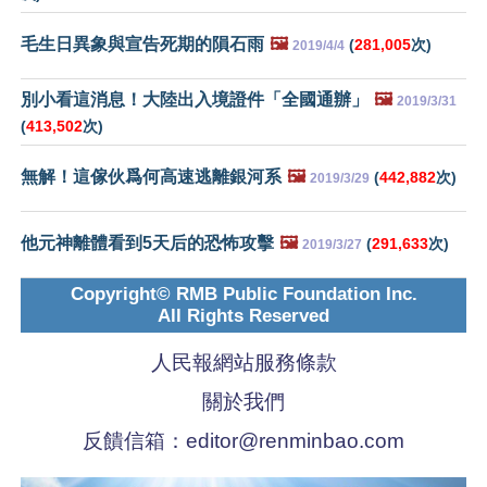
毛生日異象與宣告死期的隕石雨
🖼️
(
281,005
次)
2019/4/4
別小看這消息！大陸出入境證件「全國通辦」
🖼️
2019/3/31
(
413,502
次)
無解！這傢伙爲何高速逃離銀河系
🖼️
(
442,882
次)
2019/3/29
他元神離體看到5天后的恐怖攻擊
🖼️
(
291,633
次)
2019/3/27
Copyright© RMB Public Foundation Inc.
All Rights Reserved
人民報網站服務條款
關於我們
反饋信箱：
editor@renminbao.com