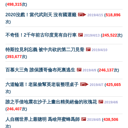
(
498,315
次)
2020沒戲！當代武則天 沒有國運籤
🖼️▶️
(
518,896
2019/4/15
次)
不奇怪！2千年前古印度竟有自行車
🖼️
(
245,522
次)
2019/4/13
特斯拉見利忘義 被中共砍的第二刀見骨
🖼️
2019/4/10
(
393,677
次)
百慕大三角 誰保護哥倫布死裏逃生
🖼️
(
246,137
次)
2019/4/9
六道輪迴！老鼠偷幫英老翁整理桌子
🖼️▶️
(
425,665
2019/4/7
次)
誰之手借地震在沙子上畫出精美絕倫的玫瑰花
🖼️
2019/4/6
(
246,407
次)
人自稱世界上最聰明 爲啥拜蜜蜂爲師
🖼️
(
438,506
2019/4/5
次)