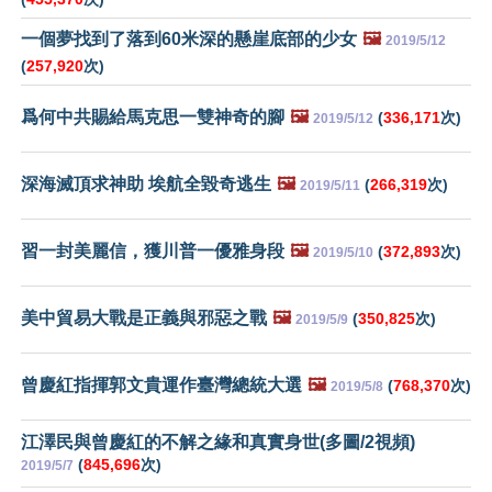
一個夢找到了落到60米深的懸崖底部的少女
🖼️
2019/5/12
(
257,920
次)
爲何中共賜給馬克思一雙神奇的腳
🖼️
(
336,171
次)
2019/5/12
深海滅頂求神助 埃航全毀奇逃生
🖼️
(
266,319
次)
2019/5/11
習一封美麗信，獲川普一優雅身段
🖼️
(
372,893
次)
2019/5/10
美中貿易大戰是正義與邪惡之戰
🖼️
(
350,825
次)
2019/5/9
曾慶紅指揮郭文貴運作臺灣總統大選
🖼️
(
768,370
次)
2019/5/8
江澤民與曾慶紅的不解之緣和真實身世(多圖/2視頻)
(
845,696
次)
2019/5/7