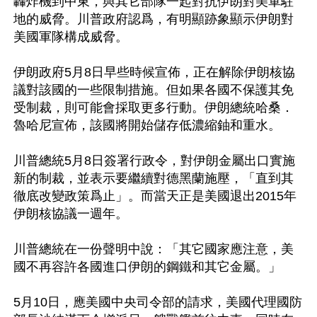
轟炸機到中東，與其它部隊一起對抗伊朗對美軍駐
地的威脅。川普政府認爲，有明顯跡象顯示伊朗對
美國軍隊構成威脅。

伊朗政府5月8日早些時候宣佈，正在解除伊朗核協
議對該國的一些限制措施。但如果各國不保護其免
受制裁，則可能會採取更多行動。伊朗總統哈桑．
魯哈尼宣佈，該國將開始儲存低濃縮鈾和重水。

川普總統5月8日簽署行政令，對伊朗金屬出口實施
新的制裁，並表示要繼續對德黑蘭施壓，「直到其
徹底改變政策爲止」。而當天正是美國退出2015年
伊朗核協議一週年。

川普總統在一份聲明中說：「其它國家應注意，美
國不再容許各國進口伊朗的鋼鐵和其它金屬。」

5月10日，應美國中央司令部的請求，美國代理國防