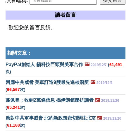
讀者暱稱:
讀者留言
歡迎您的留言反饋。
相關文章：
PayPal創始人 籲科技巨頭與美軍合作
🖼️
(
61,491
2019/12/7
次)
因應中共威脅 美軍訂造9艘最先進核潛艇
🖼️
2019/12/2
(
66,567
次)
蓬佩奧：收到2萬條信息 揭伊朗鎮壓抗議者
🖼️
2019/11/26
(
65,241
次)
應對中共軍事威脅 北約新政策密切關注北京
🖼️
2019/11/20
(
61,168
次)