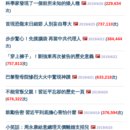
科學家發現了一個前所未知的矮人種
🖼️
(
229,634
2019/4/28
次)
首現恐龍末日細節 人別妄自尊大
🖼️
(
737,110
次)
2019/4/25
步步驚心！先摸腦袋 再當中共代理人
🖼️
(
384,444
2019/4/23
次)
「穿上褲子」！劉強東再次被告的歷史意義
🖼️
2019/4/22
(
757,813
次)
巴黎聖母院慘烈大火中驚現神蹟
🖼️
(
633,218
次)
2019/4/21
不能背叛父親！習近平忘卻的歷史一頁
🖼️
2019/4/20
(
676,322
次)
鼓勵告密 習近平到底擔心害怕什麼
🖼️
(
376,594
次)
2019/4/18
小笑話：周永康給意總理天價離婚支招兒
🖼️
2019/4/16