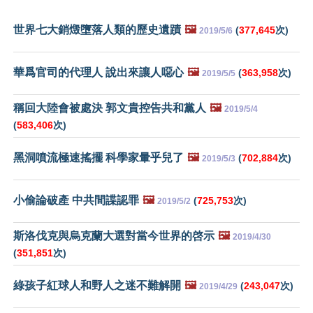
世界七大銷燬墮落人類的歷史遺蹟
🖼️
(
377,645
次)
2019/5/6
華爲官司的代理人 說出來讓人噁心
🖼️
(
363,958
次)
2019/5/5
稱回大陸會被處決 郭文貴控告共和黨人
🖼️
2019/5/4
(
583,406
次)
黑洞噴流極速搖擺 科學家暈乎兒了
🖼️
(
702,884
次)
2019/5/3
小偷論破產 中共間諜認罪
🖼️
(
725,753
次)
2019/5/2
斯洛伐克與烏克蘭大選對當今世界的啓示
🖼️
2019/4/30
(
351,851
次)
綠孩子紅球人和野人之迷不難解開
🖼️
(
243,047
次)
2019/4/29