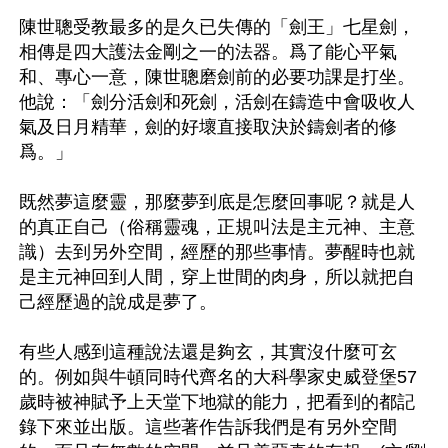
陳世聰受教最多的是久已失傳的「劍王」七星劍，
相傳是四大護法金剛之一的法器。爲了能心平氣
和、專心一意，陳世聰磨劍前的必要功課是打坐。
他說：「劍分活劍和死劍，活劍在鑄造中會吸收人
氣及日月精華，劍的好壞直接取決於鑄劍者的修
爲。」

既然夢這麼靈，那麼夢到底是怎麼回事呢？就是人
的真正自己（俗稱靈魂，正規叫法是主元神、主意
識）去到另外空間，經歷的那些事情。夢醒時也就
是主元神回到人間，穿上世間的肉身，所以就把自
己經歷過的說成是夢了。

有些人感到這種說法還是夠玄，其實沒什麼可玄
的。例如與牛頓同時代齊名的大科學家史威登堡57
歲時被神賦予上天堂下地獄的能力，把看到的都記
錄下來並出版。這些著作告訴我們是有另外空間