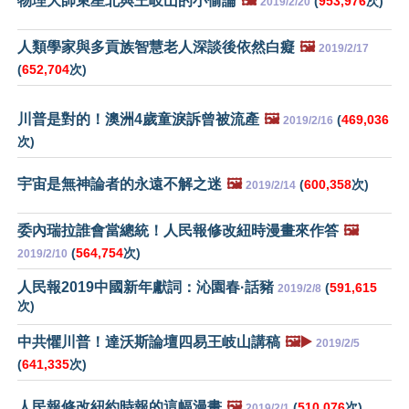
物理大師束星北與王岐山的小偷論
🖼️
(
953,976
次)
2019/2/20
人類學家與多貢族智慧老人深談後依然白癡
🖼️
2019/2/17
(
652,704
次)
川普是對的！澳洲4歲童淚訴曾被流產
🖼️
(
469,036
2019/2/16
次)
宇宙是無神論者的永遠不解之迷
🖼️
(
600,358
次)
2019/2/14
委內瑞拉誰會當總統！人民報修改紐時漫畫來作答
🖼️
(
564,754
次)
2019/2/10
人民報2019中國新年獻詞：沁園春·話豬
(
591,615
2019/2/8
次)
中共懼川普！達沃斯論壇四易王岐山講稿
🖼️▶️
2019/2/5
(
641,335
次)
人民報修改紐約時報的這幅漫畫
🖼️
(
510,076
次)
2019/2/1