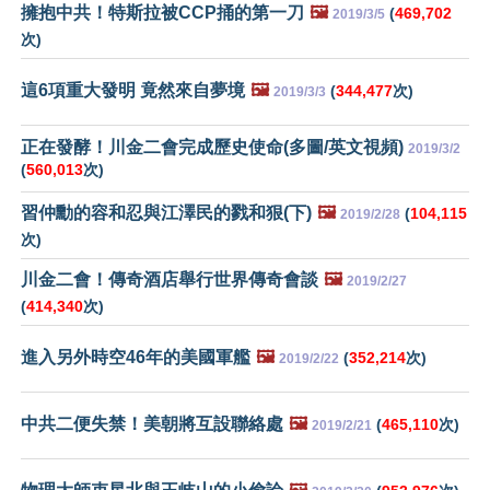
擁抱中共！特斯拉被CCP捅的第一刀
🖼️
(
469,702
2019/3/5
次)
這6項重大發明 竟然來自夢境
🖼️
(
344,477
次)
2019/3/3
正在發酵！川金二會完成歷史使命(多圖/英文視頻)
2019/3/2
(
560,013
次)
習仲勳的容和忍與江澤民的戮和狠(下)
🖼️
(
104,115
2019/2/28
次)
川金二會！傳奇酒店舉行世界傳奇會談
🖼️
2019/2/27
(
414,340
次)
進入另外時空46年的美國軍艦
🖼️
(
352,214
次)
2019/2/22
中共二便失禁！美朝將互設聯絡處
🖼️
(
465,110
次)
2019/2/21