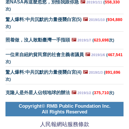
若NASA再這麼忽悠，別怪我跟你急
🖼️
(
558,330
2019/1/11
次)
驚人爆料:中共沉默的力量侵襲白宮(5)
🖼️
(
934,880
2019/1/10
次)
照着做，沒人敢動臺灣一手指頭
🖼️
(
623,698
次)
2019/1/7
一位來自紐約貧民窟的社會主義者議員
🖼️
(
467,541
2019/1/6
次)
驚人爆料:中共沉默的力量侵襲白宮(4)
🖼️
(
891,696
2019/1/3
次)
克隆人是外星人佔領地球的辦法
🖼️
(
375,710
次)
2019/1/2
Copyright© RMB Public Foundation Inc.
All Rights Reserved
人民報網站服務條款