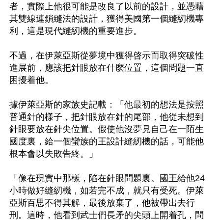
者，實際上他很可能是改良了以前的設計，並憑藉
其雙線連鎖縫法的設計，獲得美國第一個縫紉機專
利，這是現代縫紉機的重要進步。

不過，在伊萊亞斯從夢境中獲得啓示而取得突破性
進展前，應該把針眼放在什麼位置，這個問題一直
困擾着他。

據伊萊亞斯的家族史記載：「他最初的想法是按照
普通針的樣子，把針眼放在針的尾部，他從未想到
針眼要放在針尖位置。假使他沒夢見自己在一陌生
國度裏，給一個蠻族的王設計縫紉機的話，可能他
根本會以失敗告終。」

「像在現實中那樣，陷在針眼問題裏。國王給他24
小時做好縫紉機，如若完不成，就只有受死。伊萊
亞斯百思不得其解，最後放棄了，他被帶出去行
刑。這時，他看到武士們長矛的尖頭上開着孔，問