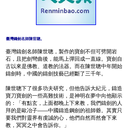
臺灣鑄劍名師陳世聰。
臺灣鑄劍名師陳世聰，製作的寶劍不但可劈開岩
石，且把劍彎曲後，能馬上彈回成一直線。寶劍自
古以來是佛教、道教的法器。而在陳世聰中年開始
鑄劍時，中國的鑄劍技藝已經斷了三千年。

陳世聰下了很多功夫研究，但他告訴大紀元，鑄造
寶刀寶劍的一些高難技術，是神明在夢中向他顯示
的：「有點玄，上面都晚上下來教，我們鑄劍的人
拜的是歐冶子——中國鑄造鋼劍的祖師爺。其實只
要我們對靈界有虔誠的心，他們自然而然會下來
教，冥冥之中會告訴你。」
