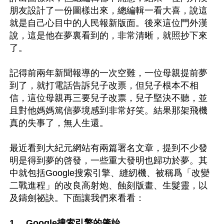
朋友設計了一份圖樣出來，總編輯一看大喜，說這
就是自己心目中的人民報新版面。後來這位門外漢
說，這是他在夢裏看到的，非常清晰，就照抄下來
了。

記得前兩年新聞報導的一次空難，一位母親提前夢
到了，就打電話告訴兒子改票，但兒子根本不相
信，這位母親再三要兒子改票，兒子堅決不聽，並
且對他媽媽篤信夢境感到非常好笑。結果那架飛機
真的失事了，無人生還。

最近看到大紀元網站有兩篇署名文章，提到不少發
明是得到夢的啓發，一些重大發明也歸功於夢。其
中就包括Google搜索引擎、縫紉機、被稱爲「改變
二戰進程」的改良高射炮、蝕刻版畫、生髮靈，以
及鑄劍祕訣。下面讓我們來看看：

1、 Google搜索引擎的肇始