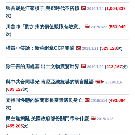
張首晟是江家棋子,與鄧時代不搭槓
🖼️
(
1,004,837
2019/1/24
次)
川普咋「對加州的價值觀懷有敵意」
🖼️
(
553,049
2019/1/22
次)
權當小笑話：新華網拿CCP開涮
🖼️
(
529,128
次)
2019/1/21
除三害的周處墓 出土文物震驚世界
🖼️
(
413,167
次)
2019/1/20
與中共合同曝光 肯尼亞總統嚇的胡言亂語
🖼️▶️
2019/1/16
(
693,127
次)
支持同性戀的波蘭市長當衆遇刺身亡
🖼️
(
493,064
2019/1/14
次)
民主黨搗亂 美國政府部份關門帶來什麼
🖼️
2019/1/12
(
455,205
次)