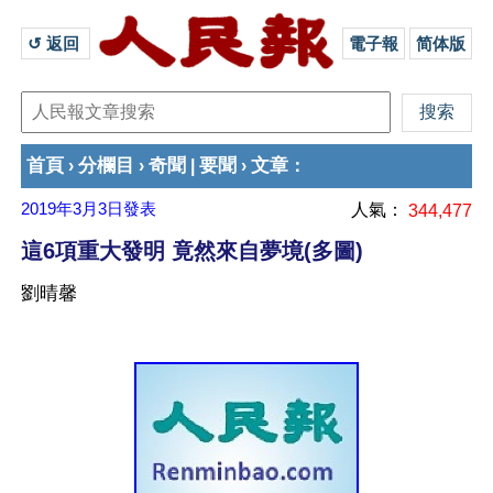
↺ 返回 
電子報
简体版
首頁
分欄目
奇聞
要聞
文章
›
›
|
›
：
2019年3月3日
發表
人氣：
344,477
這6項重大發明 竟然來自夢境(多圖)
劉晴馨