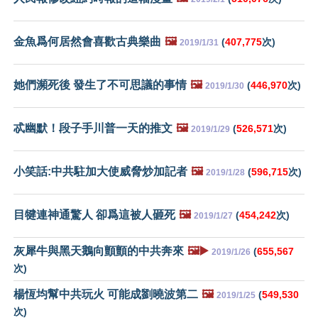
金魚爲何居然會喜歡古典樂曲
🖼️
(
407,775
次)
2019/1/31
她們瀕死後 發生了不可思議的事情
🖼️
(
446,970
次)
2019/1/30
忒幽默！段子手川普一天的推文
🖼️
(
526,571
次)
2019/1/29
小笑話:中共駐加大使威脅炒加記者
🖼️
(
596,715
次)
2019/1/28
目犍連神通驚人 卻爲這被人砸死
🖼️
(
454,242
次)
2019/1/27
灰犀牛與黑天鵝向顫顫的中共奔來
🖼️▶️
(
655,567
2019/1/26
次)
楊恆均幫中共玩火 可能成劉曉波第二
🖼️
(
549,530
2019/1/25
次)