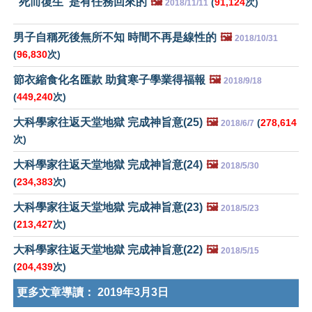
"死而復生"是有任務回來的
🖼️
(
91,124
次)
2018/11/11
男子自稱死後無所不知 時間不再是線性的
🖼️
2018/10/31
(
96,830
次)
節衣縮食化名匯款 助貧寒子學業得福報
🖼️
2018/9/18
(
449,240
次)
大科學家往返天堂地獄 完成神旨意(25)
🖼️
(
278,614
2018/6/7
次)
大科學家往返天堂地獄 完成神旨意(24)
🖼️
2018/5/30
(
234,383
次)
大科學家往返天堂地獄 完成神旨意(23)
🖼️
2018/5/23
(
213,427
次)
大科學家往返天堂地獄 完成神旨意(22)
🖼️
2018/5/15
(
204,439
次)
更多文章導讀：
2019年3月3日