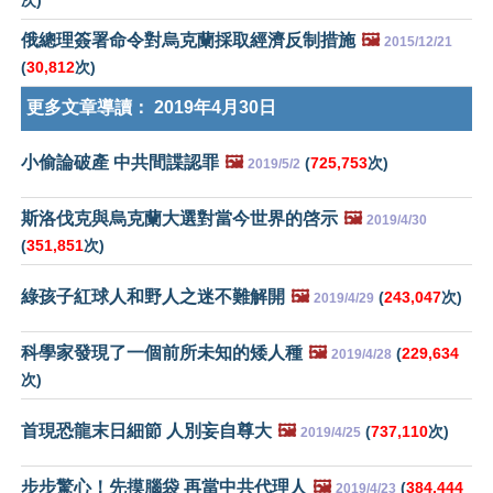
次)
俄總理簽署命令對烏克蘭採取經濟反制措施
🖼️
2015/12/21
(
30,812
次)
更多文章導讀：
2019年4月30日
小偷論破產 中共間諜認罪
🖼️
(
725,753
次)
2019/5/2
斯洛伐克與烏克蘭大選對當今世界的啓示
🖼️
2019/4/30
(
351,851
次)
綠孩子紅球人和野人之迷不難解開
🖼️
(
243,047
次)
2019/4/29
科學家發現了一個前所未知的矮人種
🖼️
(
229,634
2019/4/28
次)
首現恐龍末日細節 人別妄自尊大
🖼️
(
737,110
次)
2019/4/25
步步驚心！先摸腦袋 再當中共代理人
🖼️
(
384,444
2019/4/23