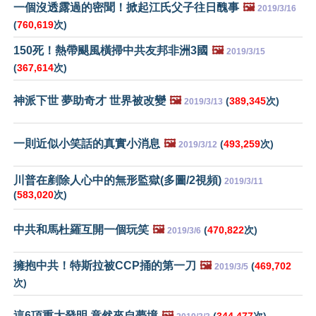
一個沒透露過的密聞！掀起江氏父子往日醜事
🖼️
2019/3/16
(
760,619
次)
150死！熱帶颶風橫掃中共友邦非洲3國
🖼️
2019/3/15
(
367,614
次)
神派下世 夢助奇才 世界被改變
🖼️
(
389,345
次)
2019/3/13
一則近似小笑話的真實小消息
🖼️
(
493,259
次)
2019/3/12
川普在剷除人心中的無形監獄(多圖/2視頻)
2019/3/11
(
583,020
次)
中共和馬杜羅互開一個玩笑
🖼️
(
470,822
次)
2019/3/6
擁抱中共！特斯拉被CCP捅的第一刀
🖼️
(
469,702
2019/3/5
次)
這6項重大發明 竟然來自夢境
🖼️
(
344,477
次)