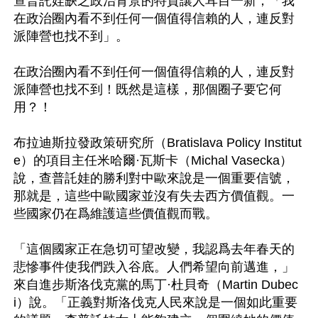
查普託娃缺乏政治背景的特質讓人耳目一新，「我
在政治圈內看不到任何一個值得信賴的人，連反對
派陣營也找不到」。

在政治圈內看不到任何一個值得信賴的人，連反對
派陣營也找不到！既然是這樣，那個圈子要它何
用？！

布拉迪斯拉發政策研究所（Bratislava Policy Institut
e）的項目主任米哈爾·瓦斯卡（Michal Vasecka）
說，查普託娃的勝利對中歐來說是一個重要信號，
那就是，這些中歐國家並沒有失去西方價值觀。一
些國家仍在爲維護這些價值觀而戰。

「這個國家正在急切可望改變，我認爲去年春天的
悲慘事件使我們跌入谷底。人們希望向前邁進，」
來自進步斯洛伐克黨的馬丁·杜貝奇（Martin Dubec
i）說。「正義對斯洛伐克人民來說是一個如此重要