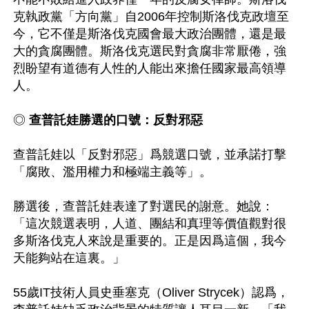
克執政黨「方向黨」自2006年控制斯洛伐克政壇至
今，它不僅是斯洛伐克國會最大政治團體，還是最
大的貪腐團體。斯洛伐克選民對貪腐非常厭倦，強
烈盼望有道德有人性的人能出來擔任國家最高領導
人。

◎
 查普託娃勝選的口號：反對邪惡
查普託娃以「反對邪惡」爲競選口號，並承諾打擊
「腐敗、濫用權力和極端主義等」。

勝選後，查普託娃表達了對選民的謝意。她說：
「這次競選表明，人道、團結和真理等價值觀對很
多斯洛伐克人來說是重要的。正是因爲這個，我今
天能夠站在這裏。」

55歲IT技術人員史垂塞克（Oliver Strycek）認爲，