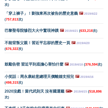
次)
「穿上褲子」！劉強東再次被告的歷史意義
🖼️
2019/4/22
(
757,813
次)
巴黎聖母院慘烈大火中驚現神蹟
🖼️
(
633,218
次)
2019/4/21
不能背叛父親！習近平忘卻的歷史一頁
🖼️
2019/4/20
(
676,322
次)
鼓勵告密 習近平到底擔心害怕什麼
🖼️
(
376,594
次)
2019/4/18
小笑話：周永康給意總理天價離婚支招兒
🖼️
2019/4/16
(
498,315
次)
2020沒戲！當代武則天 沒有國運籤
🖼️▶️
(
518,896
2019/4/15
次)