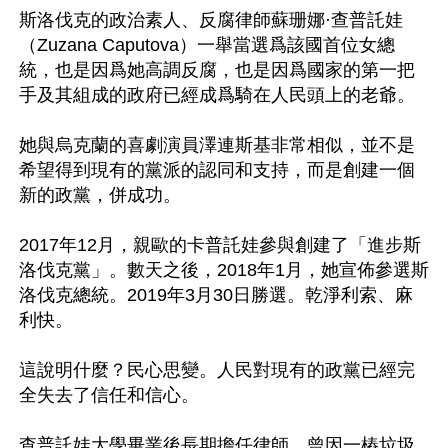
斯洛伐克的政治素人、反腐律師蘇珊娜·查普託娃
（Zuzana Caputova）一舉當選爲該國首位女總
統，也是因爲她高調反腐，也是因爲國家的第一把
手及其組成的政府已經成爲騎在人民頭上的老爺。

她與烏克蘭的喜劇演員澤連斯基非常相似，並不是
希望得到現有的黨派的認同和支持，而是創建一個
新的政黨，併成功。

2017年12月，親歐的卡普託娃參與創建了「進步斯
洛伐克黨」。數天之後，2018年1月，她宣佈參選斯
洛伐克總統。2019年3月30日勝選。乾淨利索、麻
利快。

這說明什麼？民心思變。人民對現有的政黨已經完
全失去了信任和信心。

查普託娃大學畢業後長期擔任律師，曾因一樁垃圾