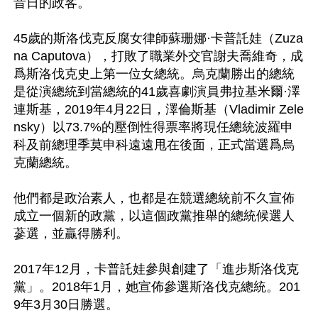
昔日的政客。

45歲的斯洛伐克反腐女律師蘇珊娜·卡普託娃（Zuza
na Caputova），打敗了職業外交官謝夫喬維奇，成
爲斯洛伐克史上第一位女總統。烏克蘭勝出的總統
是從演總統到當總統的41歲喜劇演員弗拉基米爾·澤
連斯基，2019年4月22日，澤倫斯基（Vladimir Zele
nsky）以73.7%的壓倒性得票率將現任總統波羅申
科及前總理季莫申科遠遠甩在後面，正式當選爲烏
克蘭總統。

他們都是政治素人，也都是在競選總統前不久宣佈
成立一個新的政黨，以這個政黨推舉的總統候選人
蔘選，並贏得勝利。

2017年12月，卡普託娃參與創建了「進步斯洛伐克
黨」。2018年1月，她宣佈參選斯洛伐克總統。201
9年3月30日勝選。
