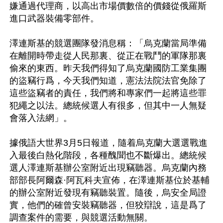
嫌通過代理商，以高出市場價數倍的價錢從俄羅斯
進口武器裝備零部件。

澤連斯基的競選團隊發消息稱：「烏克蘭當局準備
在離開時帶走從人民那裏、從正在戰鬥的軍隊那裏
偷來的東西。昨天我們得知了烏克蘭國防工業集團
的盜竊行爲，今天我們知道，憲法法院法官免除了
這些盜竊者的責任，我們將和專家們一起將這些罪
犯繩之以法。總統候選人有很多，但其中一人無疑
會落入法網」。

據俄語大世界3月5日報道，隨着烏克蘭大選選戰進
入最後白熱化階段，各種醜聞也不斷爆出。總統候
選人澤連斯基辦公室附近出現竊聽器。烏克蘭內務
部部長阿爾森·阿瓦科夫宣佈，在澤連斯基位於基輔
的辦公室附近發現有竊聽裝置。隨後，烏安全局證
實，他們的確曾安裝竊聽器，但狡辯說，這是爲了
調查案件的需要，與競選活動無關。
