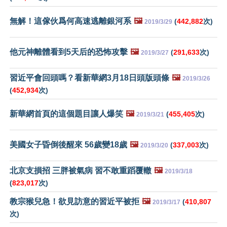
無解！這傢伙爲何高速逃離銀河系
🖼️
(
442,882
次)
2019/3/29
他元神離體看到5天后的恐怖攻擊
🖼️
(
291,633
次)
2019/3/27
習近平會回頭嗎？看新華網3月18日頭版頭條
🖼️
2019/3/26
(
452,934
次)
新華網首頁的這個題目讓人爆笑
🖼️
(
455,405
次)
2019/3/21
美國女子昏倒後醒來 56歲變18歲
🖼️
(
337,003
次)
2019/3/20
北京支損招 三胖被氣病 習不敢重蹈覆轍
🖼️
2019/3/18
(
823,017
次)
教宗猴兒急！欲見訪意的習近平被拒
🖼️
(
410,807
2019/3/17
次)