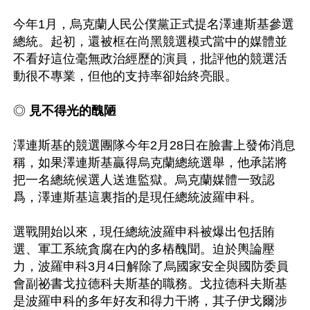
今年1月，烏克蘭人民公僕黨正式提名澤連斯基參選
總統。起初，還被框在尚黑競選模式當中的媒體並
不看好這位毫無政治經歷的演員，批評他的競選活
動很不專業，但他的支持率卻始終亮眼。

◎
 見不得光的醜陋
澤連斯基的競選團隊今年2月28日在臉書上發佈消息
稱，如果澤連斯基贏得烏克蘭總統選舉，他承諾將
把一名總統候選人送進監獄。烏克蘭媒體一致認
爲，澤連斯基這裏指的是現任總統波羅申科。

選戰開始以來，現任總統波羅申科被爆出包括賄
選、軍工系統貪腐在內的多樁醜聞。迫於輿論壓
力，波羅申科3月4日解除了烏國家安全與國防委員
會副祕書戈拉德科夫斯基的職務。戈拉德科夫斯基
是波羅申科的多年好友和得力干將，其子伊戈爾涉