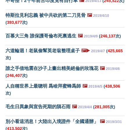
不奇怪！2千年前古印度竟有自行車
🖼️
(
245,522
次)
2019/4/13
特斯拉見利忘義 被中共砍的第二刀見骨
🖼️
2019/4/10
(
393,677
次)
百慕大三角 誰保護哥倫布死裏逃生
🖼️
(
246,137
次)
2019/4/9
六道輪迴！老鼠偷幫英老翁整理桌子
🖼️▶️
(
425,665
2019/4/7
次)
誰之手借地震在沙子上畫出精美絕倫的玫瑰花
🖼️
2019/4/6
(
246,407
次)
人自稱世界上最聰明 爲啥拜蜜蜂爲師
🖼️
(
438,506
2019/4/5
次)
毛生日異象與宣告死期的隕石雨
🖼️
(
281,005
次)
2019/4/4
別小看這消息！大陸出入境證件「全國通辦」
🖼️
2019/3/31
(
413,502
次)