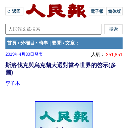
↺ 返回 
電子報
简体版
首頁
分欄目
時事
要聞
文章
›
›
|
›
：
2019年4月30日
發表
人氣：
351,851
斯洛伐克與烏克蘭大選對當今世界的啓示(多
圖)
李子木