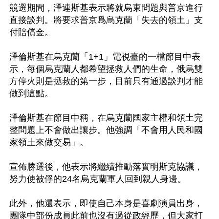
競選期間，澤連斯基表示將就烏東問題與普京進行
直接談判。將要求普京爲烏克蘭「失去的領土」支
付賠償金。

澤倫斯基在烏克蘭「1+1」電視臺的一檔節目中表
示，每個烏克蘭人都希望拯救人們的生命，俄烏雙
方停火則是拯救的第一步，目前只有通過談判才能
做到這點。

澤倫斯基在節目中稱，在烏克蘭國家主權和領土完
整問題上不會做出讓步。他強調「不會用人民和國
家領土來做交易」。

宣佈勝選後，他表示將繼續推動落實明斯克協議，
努力使被俘的24名烏克蘭軍人回到親人身邊。

此外，他還表示，即使自己本身是喜劇演員出身，
團隊中部份成員此前也沒有過從政經歷，但大家打