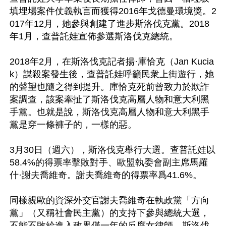
填埋場案件仗義執言而獲得2016年戈德曼環境獎。2
017年12月，她參與創建了進步斯洛伐克黨。2018
年1月，查普託娃宣佈參選斯洛伐克總統。

2018年2月，在斯洛伐克記者揚·庫恰克（Jan Kucia
k）謀殺案發生後，查普託娃呼籲民衆上街遊行，她
的聲望也隨之得到提升。庫恰克死前曾致力於欺詐
案調查，該案牽扯了斯洛伐克高層人物和意大利黑
手黨。也就是說，斯洛伐克高層人物和意大利黑手
黨是穿一條褲子的，一樣的惡。

3月30日（週六），斯洛伐克舉行大選。查普託娃以
58.4%的得票率擊敗對手、歐盟執委會副主席馬羅
什·謝夫喬維奇。謝夫喬維奇的得票率爲41.6%。

同樣親歐的資深外交官謝夫喬維奇在執政黨「方向
黨」（又稱社會民主黨）的支持下參與總統大選，
不能不敗給進入政界僅一年的反腐女律師。斯洛伐