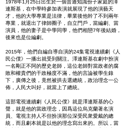
1978年1月25日出生於一個普通知識份子家庭的澤
連斯基，在中學時參加表演就展現了他的演藝天
才，他的大學專業是法律，畢業後他幹了不到兩年
專業，就退出了律師圈子，自立門戶，當編劇、當
演員，他的妻子是中學同學，他們相戀7年後結婚，
後來也是位編劇。

2015年，他們自編自導自演的24集電視連續劇《人
民公僕》一播出就受到關注。澤連斯基在劇中扮演
一名剛正不阿的歷史老師，這位老師對當政者的腐
敗和權貴們的干政極度不滿，他的言論被學生錄
下，廣傳之後，竟然被拱去選總統，政治理念一公
佈，人民大叫好，就當上了總統。

這部電視連續劇《人民公僕》就是澤連斯基的心
聲，就是他的當政理念，因爲這位烏克蘭著名演
員、電視主持人不但扮演那位深受民衆愛戴的總
統，而且劇本就是以他的理念寫出來的。所以，當