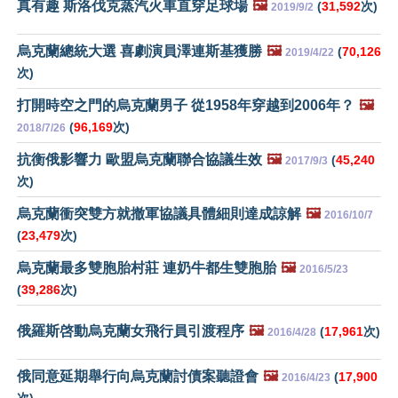
真有趣 斯洛伐克蒸汽火車直穿足球場
🖼️
(
31,592
次)
2019/9/2
烏克蘭總統大選 喜劇演員澤連斯基獲勝
🖼️
(
70,126
2019/4/22
次)
打開時空之門的烏克蘭男子 從1958年穿越到2006年？
🖼️
(
96,169
次)
2018/7/26
抗衡俄影響力 歐盟烏克蘭聯合協議生效
🖼️
(
45,240
2017/9/3
次)
烏克蘭衝突雙方就撤軍協議具體細則達成諒解
🖼️
2016/10/7
(
23,479
次)
烏克蘭最多雙胞胎村莊 連奶牛都生雙胞胎
🖼️
2016/5/23
(
39,286
次)
俄羅斯啓動烏克蘭女飛行員引渡程序
🖼️
(
17,961
次)
2016/4/28
俄同意延期舉行向烏克蘭討債案聽證會
🖼️
(
17,900
2016/4/23