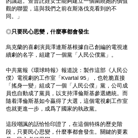
的議題。查普託娃女士能夠建立一個圍繞她的價值
觀的聯盟，這與我們之前在斯洛伐克看到的不
同。」

◎
只要民心思變，什麼事都會發生
烏克蘭的喜劇演員澤連斯基根據自己創編的電視連
續劇的名字，組建了一個黨「人民公僕黨」。

中共黨報《環球時報》報道說：製作這部《人民公
僕》電視劇的工作室「Kvartal 95」，也乾脆直接
「搖身一變」組成了一個「人民公僕」黨，公司成
員也自動成了黨員，以支持澤倫斯基參選總統。而
隨着澤倫斯基如今贏得了大選，這個電視劇工作室
也就更進一步，成爲了國家的執政黨。

這段嘲諷的話恰恰印證了，在這個特殊的歷史階
段，只要民心思變，什麼事都會發生。關鍵的要素