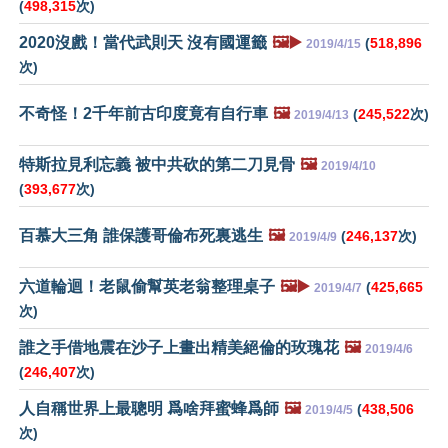
(
498,315
次)
2020沒戲！當代武則天 沒有國運籤
🖼️▶️
(
518,896
2019/4/15
次)
不奇怪！2千年前古印度竟有自行車
🖼️
(
245,522
次)
2019/4/13
特斯拉見利忘義 被中共砍的第二刀見骨
🖼️
2019/4/10
(
393,677
次)
百慕大三角 誰保護哥倫布死裏逃生
🖼️
(
246,137
次)
2019/4/9
六道輪迴！老鼠偷幫英老翁整理桌子
🖼️▶️
(
425,665
2019/4/7
次)
誰之手借地震在沙子上畫出精美絕倫的玫瑰花
🖼️
2019/4/6
(
246,407
次)
人自稱世界上最聰明 爲啥拜蜜蜂爲師
🖼️
(
438,506
2019/4/5
次)