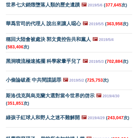
世界七大銷燬墮落人類的歷史遺蹟
🖼️
(
377,645
次)
2019/5/6
華爲官司的代理人 說出來讓人噁心
🖼️
(
363,958
次)
2019/5/5
稱回大陸會被處決 郭文貴控告共和黨人
🖼️
2019/5/4
(
583,406
次)
黑洞噴流極速搖擺 科學家暈乎兒了
🖼️
(
702,884
次)
2019/5/3
小偷論破產 中共間諜認罪
🖼️
(
725,753
次)
2019/5/2
斯洛伐克與烏克蘭大選對當今世界的啓示
🖼️
2019/4/30
(
351,851
次)
綠孩子紅球人和野人之迷不難解開
🖼️
(
243,047
次)
2019/4/29