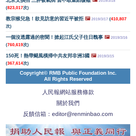
北京支損招 三胖被氣病 習不敢重蹈覆轍
🖼️
2019/3/18
(
823,017
次)
教宗猴兒急！欲見訪意的習近平被拒
🖼️
(
410,807
2019/3/17
次)
一個沒透露過的密聞！掀起江氏父子往日醜事
🖼️
2019/3/16
(
760,619
次)
150死！熱帶颶風橫掃中共友邦非洲3國
🖼️
2019/3/15
(
367,614
次)
Copyright© RMB Public Foundation Inc.
All Rights Reserved
人民報網站服務條款
關於我們
反饋信箱：
editor@renminbao.com