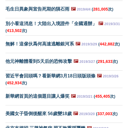
毛生日異象與宣告死期的隕石雨
🖼️
(
281,005
次)
2019/4/4
別小看這消息！大陸出入境證件「全國通辦」
🖼️
2019/3/31
(
413,502
次)
無解！這傢伙爲何高速逃離銀河系
🖼️
(
442,882
次)
2019/3/29
他元神離體看到5天后的恐怖攻擊
🖼️
(
291,633
次)
2019/3/27
習近平會回頭嗎？看新華網3月18日頭版頭條
🖼️
2019/3/26
(
452,934
次)
新華網首頁的這個題目讓人爆笑
🖼️
(
455,405
次)
2019/3/21
美國女子昏倒後醒來 56歲變18歲
🖼️
(
337,003
次)
2019/3/20