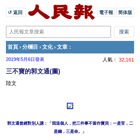
↺ 返回 
電子報
简体版
首頁
分欄目
文化
文章
›
›
›
：
2019年5月6日
發表
人氣：
32,161
三不寶的郭文通(圖)
陸文
郭文通曾經對別人講：「我這個人，把三件事不當作寶貝：一是官，二