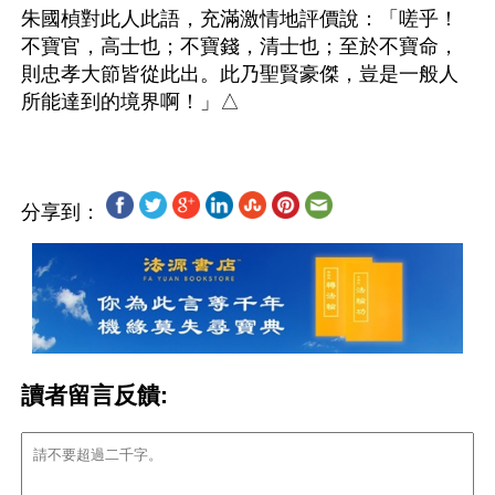
朱國楨對此人此語，充滿激情地評價說：「嗟乎！
不寶官，高士也；不寶錢，清士也；至於不寶命，
則忠孝大節皆從此出。此乃聖賢豪傑，豈是一般人
分享到：
讀者留言反饋: