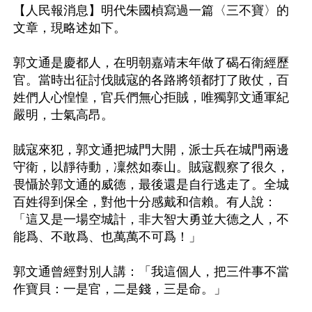
【人民報消息】明代朱國楨寫過一篇〈三不寶〉的
文章，現略述如下。

郭文通是慶都人，在明朝嘉靖末年做了碣石衛經歷
官。當時出征討伐賊寇的各路將領都打了敗仗，百
姓們人心惶惶，官兵們無心拒賊，唯獨郭文通軍紀
嚴明，士氣高昂。

賊寇來犯，郭文通把城門大開，派士兵在城門兩邊
守衛，以靜待動，凜然如泰山。賊寇觀察了很久，
畏懾於郭文通的威德，最後還是自行逃走了。全城
百姓得到保全，對他十分感戴和信賴。有人說：
「這又是一場空城計，非大智大勇並大德之人，不
能爲、不敢爲、也萬萬不可爲！」

郭文通曾經對別人講：「我這個人，把三件事不當
作寶貝：一是官，二是錢，三是命。」
