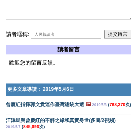
讀者暱稱:
讀者留言
歡迎您的留言反饋。
更多文章導讀：
2019年5月6日
曾慶紅指揮郭文貴運作臺灣總統大選
🖼️
(
768,370
次)
2019/5/8
江澤民與曾慶紅的不解之緣和真實身世(多圖/2視頻)
(
845,696
次)
2019/5/7