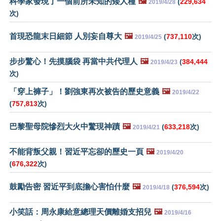
科學家發現了一個前所未知的矮人種
🖼️
(
229,634
2019/4/28
次)
首現恐龍末日細節 人別妄自尊大
🖼️
(
737,110
次)
2019/4/25
步步驚心！先摸腦袋 再當中共代理人
🖼️
(
384,444
2019/4/23
次)
「穿上褲子」！劉強東再次被告的歷史意義
🖼️
2019/4/22
(
757,813
次)
巴黎聖母院慘烈大火中驚現神蹟
🖼️
(
633,218
次)
2019/4/21
不能背叛父親！習近平忘卻的歷史一頁
🖼️
2019/4/20
(
676,322
次)
鼓勵告密 習近平到底擔心害怕什麼
🖼️
(
376,594
次)
2019/4/18
小笑話：周永康給意總理天價離婚支招兒
🖼️
2019/4/16