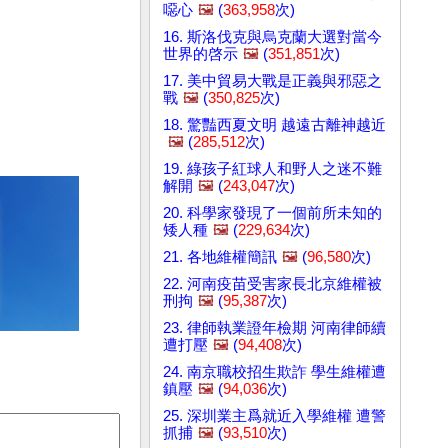
噁心
🖼️
(
363,958
次)
16. 斯洛伐克與烏克蘭大選對當今
世界的啓示
🖼️
(
351,851
次)
17. 美中貿易大戰是正義與邪惡之
戰
🖼️
(
350,825
次)
18. 驚豔西夏文明 越遠古離神越近
🖼️
(
285,512
次)
19. 綠孩子紅球人和野人之迷不難
解開
🖼️
(
243,047
次)
20. 科學家發現了一個前所未知的
矮人種
🖼️
(
229,634
次)
21. 各地維權簡訊
🖼️
(
96,580
次)
22. 河南疫苗受害家長北京維權被
刑拘
🖼️
(
95,387
次)
23. 律師執業證年檢期 河南律師續
遭打壓
🖼️
(
94,408
次)
24. 南京職校招生欺詐 學生維權遭
鎮壓
🖼️
(
94,036
次)
25. 深圳業主爲就近入學維權 遭警
抓捕
🖼️
(
93,510
次)