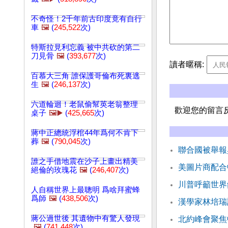
不奇怪！2千年前古印度竟有自行
車
🖼️
(
245,522
次)
特斯拉見利忘義 被中共砍的第二
刀見骨
🖼️
(
393,677
次)
讀者暱稱:
百慕大三角 誰保護哥倫布死裏逃
生
🖼️
(
246,137
次)
六道輪迴！老鼠偷幫英老翁整理
歡迎您的留言
桌子
🖼️▶️
(
425,665
次)
蔣中正總統浮棺44年爲何不肯下
葬
🖼️
(
790,045
次)
聯合國被舉報
誰之手借地震在沙子上畫出精美
美圖片商配合
絕倫的玫瑰花
🖼️
(
246,407
次)
川普呼籲世界
人自稱世界上最聰明 爲啥拜蜜蜂
爲師
🖼️
(
438,506
次)
漢學家林培瑞
蔣公過世後 其遺物中有驚人發現
北約峰會聚焦
🖼️
(
741,448
次)