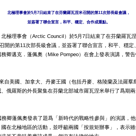
北極理事會於5月7日結束了在芬蘭羅瓦涅米召開的第11次部長級會議，

極理事會（Arctic Council）於5月7日結束了在芬蘭羅瓦
emi）召開的第11次部長級會議，並簽署了聯合宣言，和平、穩
務卿邁克．蓬佩奧（Mike Pompeo）在會上發表演講，警
，來自美國、加拿大、丹麥王國（包括丹麥、格陵蘭及法羅羣
威、俄羅斯的外長聚集在芬蘭北部城市羅瓦涅米舉行了爲期兩
國國務卿蓬佩奧發表了題爲「新時代的戰略性參與」的演講，
）國在北極地區的活動，並呼籲兩國「按規矩辦事」，表示雖