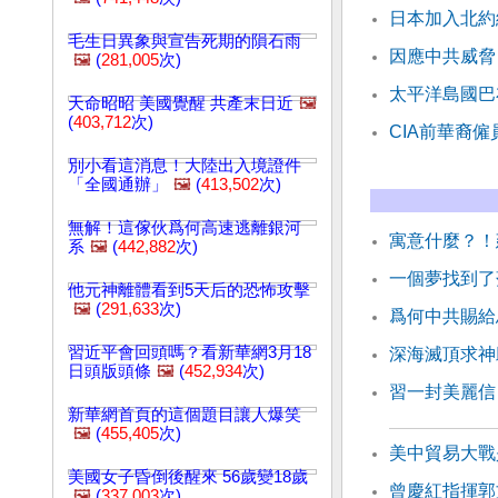
日本加入北約
毛生日異象與宣告死期的隕石雨
因應中共威脅
🖼️
(
281,005
次)
太平洋島國巴
天命昭昭 美國覺醒 共產末日近
🖼️
(
403,712
次)
CIA前華裔僱
別小看這消息！大陸出入境證件
「全國通辦」
🖼️
(
413,502
次)
無解！這傢伙爲何高速逃離銀河
寓意什麼？！
系
🖼️
(
442,882
次)
一個夢找到了
他元神離體看到5天后的恐怖攻擊
🖼️
(
291,633
次)
爲何中共賜給
習近平會回頭嗎？看新華網3月18
深海滅頂求神
日頭版頭條
🖼️
(
452,934
次)
習一封美麗信
新華網首頁的這個題目讓人爆笑
🖼️
(
455,405
次)
美中貿易大戰
美國女子昏倒後醒來 56歲變18歲
曾慶紅指揮郭
🖼️
(
337,003
次)