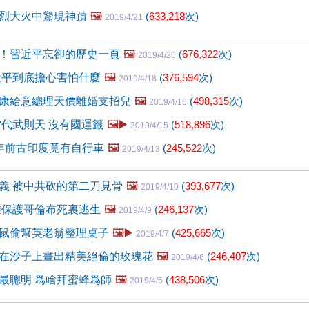
烈大火中驚現神蹟
🖼️
(
633,218
次)
2019/4/21
！習近平忘卻的歷史一頁
🖼️
(
676,322
次)
2019/4/20
近平到底擔心害怕什麼
🖼️
(
376,594
次)
2019/4/18
康給意總理天價離婚支招兒
🖼️
(
498,315
次)
2019/4/16
當代武則天 沒有國運籤
🖼️▶️
(
518,896
次)
2019/4/15
年前古印度竟有自行車
🖼️
(
245,522
次)
2019/4/13
義 被中共砍的第二刀見骨
🖼️
(
393,677
次)
2019/4/10
誰保護哥倫布死裏逃生
🖼️
(
246,137
次)
2019/4/9
鼠偷幫英老翁整理桌子
🖼️▶️
(
425,665
次)
2019/4/7
在沙子上畫出精美絕倫的玫瑰花
🖼️
(
246,407
次)
2019/4/6
最聰明 爲啥拜蜜蜂爲師
🖼️
(
438,506
次)
2019/4/5