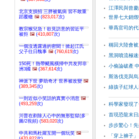
江澤民與曾慶
北京支損招 三胖被氣病 習不敢重
蹈覆轍
🖼️
(
823,017
次)
世界七大銷燬
華爲官司的代
教宗猴兒急！欲見訪意的習近平
被拒
🖼️
(
410,807
次)
稱回大陸會被
一個沒透露過的密聞！掀起江氏
父子往日醜事
🖼️
(
760,619
次)
黑洞噴流極速
150死！熱帶颶風橫掃中共友邦非
小偷論破產 
洲3國
🖼️
(
367,614
次)
斯洛伐克與烏
神派下世 夢助奇才 世界被改變
🖼️
(
389,345
次)
綠孩子紅球人
一則近似小笑話的真實小消息
🖼️
(
493,259
次)
科學家發現了
首現恐龍末日
川普在剷除人心中的無形監獄(多
圖/2視頻) (
583,020
次)
步步驚心！先
中共和馬杜羅互開一個玩笑
🖼️
「穿上褲子」
(
470,822
次)