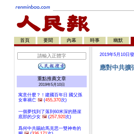
首頁
要聞
內幕
時事
幽默
2019年5月10日
應對中共擴張
重點推薦文章
2019年5月10日
寓意什麼？！建國百年日 國父孫
女車禍亡
🖼️
(
455,370
次)
一個夢找到了落到60米深的懸崖
底部的少女
🖼️
(
257,920
次)
爲何中共賜給馬克思一雙神奇的
腳
🖼️
(
336,171
次)