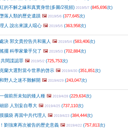
紅的不解之緣和真實身世(多圖/2視頻)
(
845,696
次)
2019/5/7
墮落人類的歷史遺蹟
🖼️
(
377,645
次)
2019/5/6
理人 說出來讓人噁心
🖼️
(
363,958
次)
2019/5/5
處決 郭文貴控告共和黨人
🖼️
(
583,406
次)
2019/5/4
搖擺 科學家暈乎兒了
🖼️
(
702,884
次)
2019/5/3
中共間諜認罪
🖼️
(
725,753
次)
2019/5/2
克蘭大選對當今世界的啓示
🖼️
(
351,851
次)
2019/4/30
和野人之迷不難解開
🖼️
(
243,047
次)
2019/4/29
一個前所未知的矮人種
🖼️
(
229,634
次)
2019/4/28
細節 人別妄自尊大
🖼️
(
737,110
次)
2019/4/25
摸腦袋 再當中共代理人
🖼️
(
384,444
次)
2019/4/23
！劉強東再次被告的歷史意義
🖼️
(
757,813
次)
2019/4/22