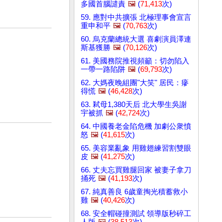
多國首腦譴責
🖼️
(
71,413
次)
59. 應對中共擴張 北極理事會宣言
重申和平
🖼️
(
70,763
次)
60. 烏克蘭總統大選 喜劇演員澤連
斯基獲勝
🖼️
(
70,126
次)
61. 美國務院推視頻籲：切勿陷入
一帶一路陷阱
🖼️
(
69,793
次)
62. 大媽夜晚組團"大笑" 居民：瘮
得慌
🖼️
(
46,428
次)
63. 弒母1,380天后 北大學生吳謝
宇被抓
🖼️
(
42,724
次)
64. 中國養老金陷危機 加劇公衆憤
怒
🖼️
(
41,615
次)
65. 美容業亂象 用雞翅練習割雙眼
皮
🖼️
(
41,275
次)
66. 丈夫忘買雞腿回家 被妻子拿刀
捅死
🖼️
(
41,193
次)
67. 純真善良 6歲童掏光積蓄救小
雞
🖼️
(
40,426
次)
68. 安全帽碰撞測試 領導版秒碎工
人版
🖼️
(
38,513
次)