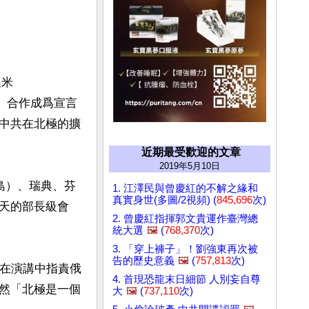
涅米
定、合作成爲宣言
告中共在北極的擴
近期最受歡迎的文章
2019年5月10日
島）、瑞典、芬
1. 江澤民與曾慶紅的不解之緣和
真實身世(多圖/2視頻) (
845,696
次)
天的部長級會
2. 曾慶紅指揮郭文貴運作臺灣總
統大選
🖼️
(
768,370
次)
3. 「穿上褲子」！劉強東再次被
告的歷史意義
🖼️
(
757,813
次)
他在演講中指責俄
4. 首現恐龍末日細節 人別妄自尊
然「北極是一個
大
🖼️
(
737,110
次)