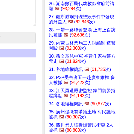
26. 湖南數百民代幼教師省府前請
願
🖼️
(
93,294
次)
27. 羅斯威爾飛碟墜毀事件中發現
的外星人
🖼️
(
92,846
次)
28. 一帶一路峰會登場 上海上百訪
民被抓
🖼️
(
92,636
次)
29. 內蒙古林業局工人討編制 遭警
圍毆
🖼️
(
92,308
次)
30. 撰文爲兒申冤 福建作家被警方
帶走
🖼️
(
91,824
次)
31. 各地維權簡訊
🖼️
(
91,735
次)
32. P2P受害者五一赴廣東維權 多
人被抓
🖼️
(
91,422
次)
33. 江天勇遭嚴密監控 家門前警搭
屋蹲點
🖼️
(
91,193
次)
34. 各地維權簡訊
🖼️
(
90,877
次)
35. 廣州強徵有爭議土地 村民護地
被抓
🖼️
(
90,307
次)
36. 四川暴力強拆爆警民衝突 2人
被抓
🖼️
(
88,883
次)