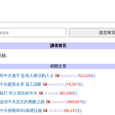
讀者留言
反饋。
相關文章
與中共連手 監視人權活動人士
🖼️
(
53,116
次)
2019/12/15
中共建黑名單 員工請辭
🖼️
(
74,347
次)
2019/12/12
銀行 停止借款給中共
🖼️
(
60,236
次)
2019/12/6
認清中共謊言的覺醒之路
🖼️
(
489,647
次)
2019/12/8
中共挑戰和5G基礎設施
🖼️
(
66,137
次)
2019/12/4