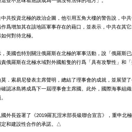
這並不意味着應該成爲一個沒有法律的地方」。

告中共投資北極的政治企圖，他引用五角大樓的警告說，中共
構作爲增加其在該地區軍事存在的藉口，並表示，中共在其它
如何對待北極。

示，美國也特別關注俄羅斯在北極的軍事活動，說「俄羅斯已
指責俄羅斯在北極水域對外國船隻的行爲「具有攻擊性」和「
迪莫．索易尼發表主席聲明，總結了理事會的成就，並展望了
時確認冰島將成爲下一屆理事會主席國。此外，國際海事組織
。

國外長簽署了《2019羅瓦涅米部長級聯合宣言》，重申北
穩定和建設性合作的承諾。△