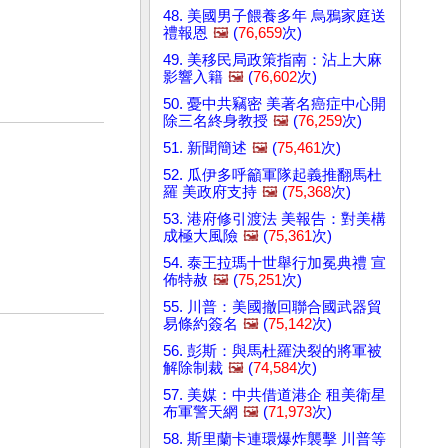
48. 美國男子餵養多年 烏鴉家庭送
禮報恩
🖼️
(
76,659
次)
49. 美移民局政策指南：沾上大麻
影響入籍
🖼️
(
76,602
次)
50. 憂中共竊密 美著名癌症中心開
除三名終身教授
🖼️
(
76,259
次)
51. 新聞簡述
🖼️
(
75,461
次)
52. 瓜伊多呼籲軍隊起義推翻馬杜
羅 美政府支持
🖼️
(
75,368
次)
53. 港府修引渡法 美報告：對美構
成極大風險
🖼️
(
75,361
次)
54. 泰王拉瑪十世舉行加冕典禮 宣
佈特赦
🖼️
(
75,251
次)
55. 川普：美國撤回聯合國武器貿
易條約簽名
🖼️
(
75,142
次)
56. 彭斯：與馬杜羅決裂的將軍被
解除制裁
🖼️
(
74,584
次)
57. 美媒：中共借道港企 租美衛星
布軍警天網
🖼️
(
71,973
次)
58. 斯里蘭卡連環爆炸襲擊 川普等