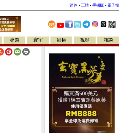
简体
-
正體
-
手機版
-
電子報
專題
寰宇
維權
視頻
雜談