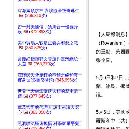
深海滅頂求神助 埃航全毀奇逃生
🖼️
(
266,319
次)
習一封美麗信，獲川普一優雅身
段
🖼️
(
372,893
次)
【人民報消息】北
（Rovani
美中貿易大戰是正義與邪惡之戰
🖼️
(
350,825
次)
的重點。美國國
曾慶紅指揮郭文貴運作臺灣總統
張企圖。

大選
🖼️
(
768,370
次)
江澤民與曾慶紅的不解之緣和真
5月6日和7日
實身世(多圖/2視頻) (
845,696
次)
蘭、冰島、挪
世界七大銷燬墮落人類的歷史遺
議。

蹟
🖼️
(
377,645
次)
華爲官司的代理人 說出來讓人噁
5月6日，美
心
🖼️
(
363,958
次)
羅斯和中（共
黑洞噴流極速搖擺 科學家暈乎兒
了
🖼️
(
702,884
次)