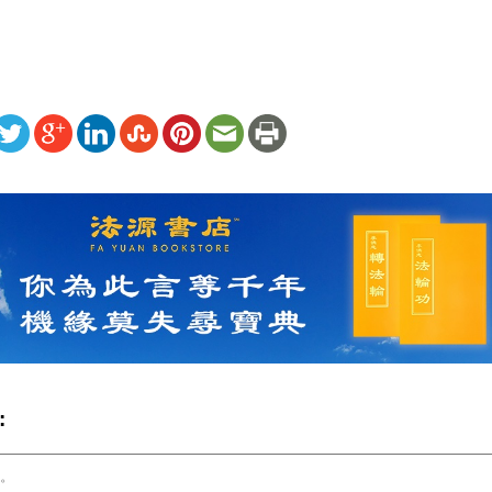
ww.renminbao.com/rmb/articles/2019/5/10/69130b.html
: