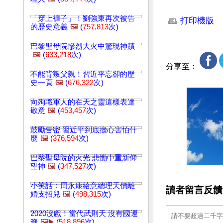
文章網址: http://w
「穿上褲子」！劉強東再次被告
打印機版
的歷史意義
🖼️
(
757,813
次)
巴黎聖母院慘烈大火中驚現神蹟
🖼️
(
633,218
次)
分享至：
不能背叛父親！習近平忘卻的歷
史一頁
🖼️
(
676,322
次)
向殉職軍人的在天之靈這樣表達
敬意
🖼️
(
453,457
次)
鼓勵告密 習近平到底擔心害怕什
麼
🖼️
(
376,594
次)
巴黎聖母院的火光 悲慟中重新仰
望神
🖼️
(
347,527
次)
小笑話：周永康給意總理天價離
讀者留言反饋
婚支招兒
🖼️
(
498,315
次)
2020沒戲！當代武則天 沒有國運
籤
🖼️▶️
(
518,896
次)