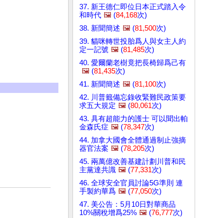
37. 新王德仁即位日本正式踏入令
和時代
🖼️
(
84,168
次)
38. 新聞簡述
🖼️
(
81,500
次)
39. 貓咪轉世投胎爲人與女主人約
定一記號
🖼️
(
81,485
次)
40. 愛爾蘭老樹竟把長椅歸爲己有
🖼️
(
81,435
次)
41. 新聞簡述
🖼️
(
81,100
次)
42. 川普籤備忘錄收緊難民政策要
求五大規定
🖼️
(
80,061
次)
43. 具有超能力的護士 可以聞出帕
金森氏症
🖼️
(
78,347
次)
44. 加拿大國會全體通過制止強摘
器官法案
🖼️
(
78,205
次)
45. 兩萬億改善基建計劃川普和民
主黨達共識
🖼️
(
77,331
次)
46. 全球安全官員討論5G準則 連
手製約華爲
🖼️
(
77,050
次)
47. 美公告：5月10日對華商品
10%關稅增爲25%
🖼️
(
76,777
次)