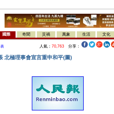
國際
奇聞
災禍
萬象
生活
文化
人氣：
70,763
分享：
發表
 北極理事會宣言重申和平(圖)