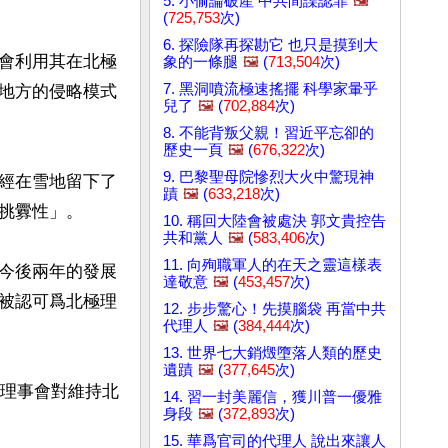
5. 小偷論破產 中共間諜認罪
🖼️
(
725,753
次)
6. 探險隊再探勘它 也只是摸到大
會利用其在北極
象的一條腿
🖼️
(
713,504
次)
7. 黑洞噴流極速搖擺 科學家暈乎
地方的侵略模式
兒了
🖼️
(
702,884
次)
8. 不能背叛父親！習近平忘卻的
歷史一頁
🖼️
(
676,322
次)
9. 巴黎聖母院慘烈大火中驚現神
經在雪地留下了
蹟
🖼️
(
633,218
次)
挑釁性」。

10. 稱回大陸會被處決 郭文貴控告
共和黨人
🖼️
(
583,406
次)
11. 向殉職軍人的在天之靈這樣表
今後兩年的發展
達敬意
🖼️
(
453,457
次)
被認可爲北極理
12. 步步驚心！先摸腦袋 再當中共
代理人
🖼️
(
384,444
次)
13. 世界七大銷燬墮落人類的歷史
遺蹟
🖼️
(
377,645
次)
極理事會對維持北
14. 習一封美麗信，獲川普一優雅
身段
🖼️
(
372,893
次)
15. 華爲官司的代理人 說出來讓人