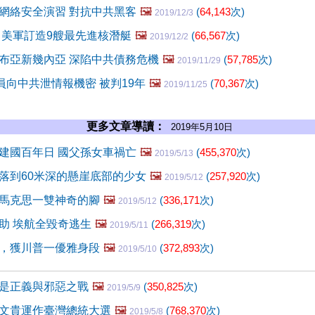
網絡安全演習 對抗中共黑客
🖼️
(
64,143
次)
2019/12/3
 美軍訂造9艘最先進核潛艇
🖼️
(
66,567
次)
2019/12/2
布亞新幾內亞 深陷中共債務危機
🖼️
(
57,785
次)
2019/11/29
員向中共泄情報機密 被判19年
🖼️
(
70,367
次)
2019/11/25
更多文章導讀：
2019年5月10日
建國百年日 國父孫女車禍亡
🖼️
(
455,370
次)
2019/5/13
落到60米深的懸崖底部的少女
🖼️
(
257,920
次)
2019/5/12
馬克思一雙神奇的腳
🖼️
(
336,171
次)
2019/5/12
助 埃航全毀奇逃生
🖼️
(
266,319
次)
2019/5/11
，獲川普一優雅身段
🖼️
(
372,893
次)
2019/5/10
是正義與邪惡之戰
🖼️
(
350,825
次)
2019/5/9
文貴運作臺灣總統大選
🖼️
(
768,370
次)
2019/5/8