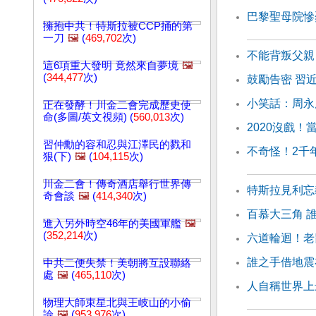
巴黎聖母院慘
擁抱中共！特斯拉被CCP捅的第
一刀
🖼️
(
469,702
次)
不能背叛父親
這6項重大發明 竟然來自夢境
🖼️
(
344,477
次)
鼓勵告密 習
小笑話：周永
正在發酵！川金二會完成歷史使
命(多圖/英文視頻) (
560,013
次)
2020沒戲！
習仲勳的容和忍與江澤民的戮和
不奇怪！2千
狠(下)
🖼️
(
104,115
次)
川金二會！傳奇酒店舉行世界傳
特斯拉見利忘
奇會談
🖼️
(
414,340
次)
百慕大三角 
進入另外時空46年的美國軍艦
🖼️
(
352,214
次)
六道輪迴！老
誰之手借地震
中共二便失禁！美朝將互設聯絡
處
🖼️
(
465,110
次)
人自稱世界上
物理大師束星北與王岐山的小偷
論
🖼️
(
953,976
次)