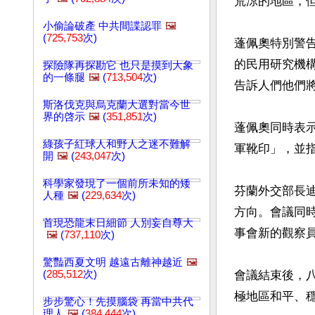
荒涼的地區，但
小偷論破產 中共間諜認罪
🖼️
(
725,753
次)
蓬佩奧特別警
的民用研究機
探險隊再探勘它 也只是摸到大象
的一條腿
🖼️
(
713,504
次)
告訴人們他們將
斯洛伐克與烏克蘭大選對當今世
界的啓示
🖼️
(
351,851
次)
蓬佩奧同時表
綠孩子紅球人和野人之迷不難解
軍靴印」，並
開
🖼️
(
243,047
次)
科學家發現了一個前所未知的矮
芬蘭外交部長
人種
🖼️
(
229,634
次)
方向。會議同
首現恐龍末日細節 人別妄自尊大
事會新的觀察員
🖼️
(
737,110
次)
驚豔西夏文明 越遠古離神越近
🖼️
(
285,512
次)
會議結束後，八
極地區和平、
步步驚心！先摸腦袋 再當中共代
理人
🖼️
(
384,444
次)