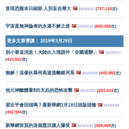
首現恐龍末日細節 人別妄自尊大
🖼️
(
737,110
次)
2019/4/25
宇宙是無神論者的永遠不解之迷
🖼️
(
600,358
次)
2019/2/14
更多文章導讀：
2019年3月29日
別小看這消息！大陸出入境證件「全國通辦」
🖼️
2019/3/31
(
413,502
次)
無解！這傢伙爲何高速逃離銀河系
🖼️
(
442,882
次)
2019/3/29
他元神離體看到5天后的恐怖攻擊
🖼️
(
291,633
次)
2019/3/27
習近平會回頭嗎？看新華網3月18日頭版頭條
🖼️
2019/3/26
(
452,934
次)
新華網首頁的這個題目讓人爆笑
🖼️
(
455,405
次)
2019/3/21