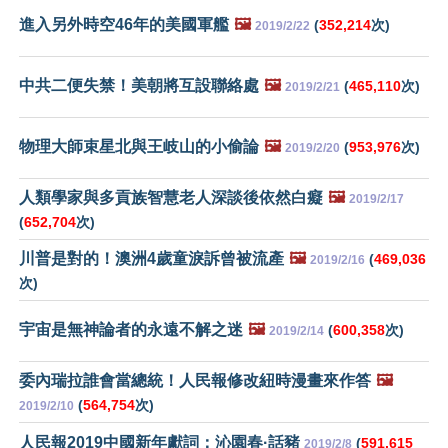
進入另外時空46年的美國軍艦
🖼️
(
352,214
次)
2019/2/22
中共二便失禁！美朝將互設聯絡處
🖼️
(
465,110
次)
2019/2/21
物理大師束星北與王岐山的小偷論
🖼️
(
953,976
次)
2019/2/20
人類學家與多貢族智慧老人深談後依然白癡
🖼️
2019/2/17
(
652,704
次)
川普是對的！澳洲4歲童淚訴曾被流產
🖼️
(
469,036
2019/2/16
次)
宇宙是無神論者的永遠不解之迷
🖼️
(
600,358
次)
2019/2/14
委內瑞拉誰會當總統！人民報修改紐時漫畫來作答
🖼️
(
564,754
次)
2019/2/10
人民報2019中國新年獻詞：沁園春·話豬
(
591,615
2019/2/8