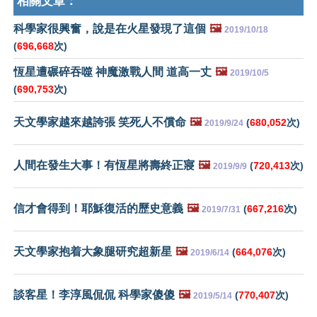
相關文章：
科學家很興奮，說是在火星發現了這個
🖼️
2019/10/18
(
696,668
次)
恆星遭碾碎吞噬 神魔激戰人間 道高一丈
🖼️
2019/10/5
(
690,753
次)
天文學家越來越誇張 笑死人不償命
🖼️
(
680,052
次)
2019/9/24
人間在發生大事！有恆星將壽終正寢
🖼️
(
720,413
次)
2019/9/9
信才會得到！耶穌復活的歷史意義
🖼️
(
667,216
次)
2019/7/31
天文學家抱着大象腿研究超新星
🖼️
(
664,076
次)
2019/6/14
談客星！李淳風侃侃 科學家傻傻
🖼️
(
770,407
次)
2019/5/14