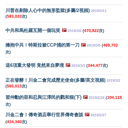
川普在剷除人心中的無形監獄(多圖/2視頻)
2019/3/11
(
583,020
次)
中共和馬杜羅互開一個玩笑
🖼️
(
470,822
次)
2019/3/6
擁抱中共！特斯拉被CCP捅的第一刀
🖼️
(
469,702
2019/3/5
次)
這6項重大發明 竟然來自夢境
🖼️
(
344,477
次)
2019/3/3
正在發酵！川金二會完成歷史使命(多圖/英文視頻)
2019/3/2
(
560,013
次)
習仲勳的容和忍與江澤民的戮和狠(下)
🖼️
(
104,115
2019/2/28
次)
川金二會！傳奇酒店舉行世界傳奇會談
🖼️
2019/2/27
(
414,340
次)