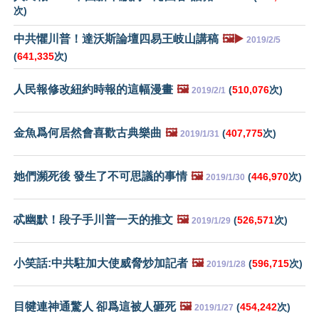
次)
中共懼川普！達沃斯論壇四易王岐山講稿
🖼️▶️
2019/2/5
(
641,335
次)
人民報修改紐約時報的這幅漫畫
🖼️
(
510,076
次)
2019/2/1
金魚爲何居然會喜歡古典樂曲
🖼️
(
407,775
次)
2019/1/31
她們瀕死後 發生了不可思議的事情
🖼️
(
446,970
次)
2019/1/30
忒幽默！段子手川普一天的推文
🖼️
(
526,571
次)
2019/1/29
小笑話:中共駐加大使威脅炒加記者
🖼️
(
596,715
次)
2019/1/28
目犍連神通驚人 卻爲這被人砸死
🖼️
(
454,242
次)
2019/1/27