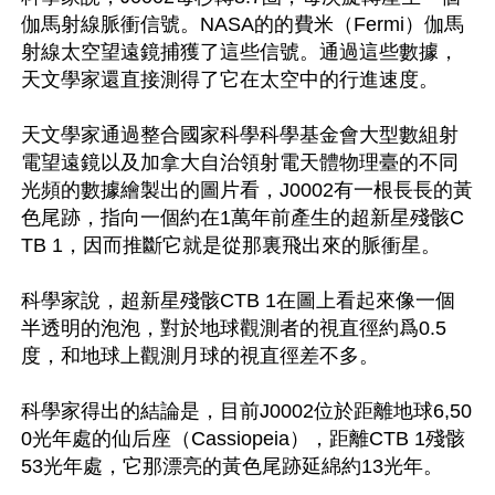
伽馬射線脈衝信號。NASA的的費米（Fermi）伽馬
射線太空望遠鏡捕獲了這些信號。通過這些數據，
天文學家還直接測得了它在太空中的行進速度。

天文學家通過整合國家科學科學基金會大型數組射
電望遠鏡以及加拿大自治領射電天體物理臺的不同
光頻的數據繪製出的圖片看，J0002有一根長長的黃
色尾跡，指向一個約在1萬年前產生的超新星殘骸C
TB 1，因而推斷它就是從那裏飛出來的脈衝星。

科學家說，超新星殘骸CTB 1在圖上看起來像一個
半透明的泡泡，對於地球觀測者的視直徑約爲0.5
度，和地球上觀測月球的視直徑差不多。

科學家得出的結論是，目前J0002位於距離地球6,50
0光年處的仙后座（Cassiopeia），距離CTB 1殘骸
53光年處，它那漂亮的黃色尾跡延綿約13光年。
