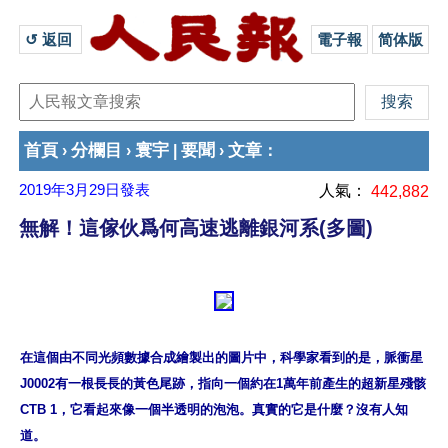
↺ 返回 
電子報
简体版
首頁
分欄目
寰宇
要聞
文章
›
›
|
›
：
2019年3月29日
發表
人氣：
442,882
無解！這傢伙爲何高速逃離銀河系(多圖)
在這個由不同光頻數據合成繪製出的圖片中，科學家看到的是，脈衝星
J0002有一根長長的黃色尾跡，指向一個約在1萬年前產生的超新星殘骸
CTB 1，它看起來像一個半透明的泡泡。真實的它是什麼？沒有人知
道。