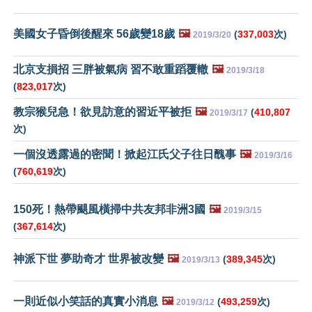
美國女子昏倒後醒來 56歲變18歲
🖼️
(
337,003
次)
2019/3/20
北京支損招 三胖被氣病 習不敢重蹈覆轍
🖼️
2019/3/18
(
823,017
次)
教宗猴兒急！欲見訪意的習近平被拒
🖼️
(
410,807
2019/3/17
次)
一個沒透露過的密聞！掀起江氏父子往日醜事
🖼️
2019/3/16
(
760,619
次)
150死！熱帶颶風橫掃中共友邦非洲3國
🖼️
2019/3/15
(
367,614
次)
神派下世 夢助奇才 世界被改變
🖼️
(
389,345
次)
2019/3/13
一則近似小笑話的真實小消息
🖼️
(
493,259
次)
2019/3/12