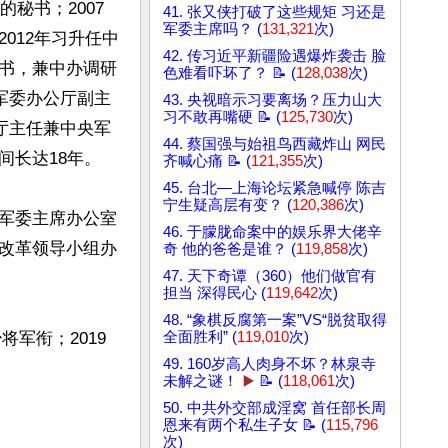
秘书；2007
41. 张又侠打破了这些规矩 习还是
军委主席吗？ (
131,321
次)
012年习升任中
42. 传习近平新疆险遇爆炸袭击 脸
书，兼中办调研
色难看吓坏了？ 📝 (
128,038
次)
军委办公厅副主
43. 央视暗示习要离场？压力山大
习不敢再嘴硬 📝 (
125,730
次)
厅主任兼中央军
44. 蔡国强与始祖鸟西藏炸山 网民
长达18年。

齐喊心痛 📝 (
121,355
次)
45. 台北—上海论坛紧急喊停 陈吉
宁生疑高层有变？ (
120,386
次)
军委主席办公室
46. 于朦胧命案中的娱乐界大佬辛
改革领导小组办
奇 他的爸爸是谁？ (
119,858
次)
47. 天下奇谭（360）他们做官有
担当 深得民心 (
119,642
次)
48. “象棋反腐第一案”VS“脱贫取得
将军衔；2019
全面胜利” (
119,010
次)
49. 160岁高人肉身不坏？林泉寺
未解之谜！
▶️
📝 (
118,061
次)
50. 中共外交部成淫窝 首任部长周
恩来有两个私生子女 📝 (
115,796
次)