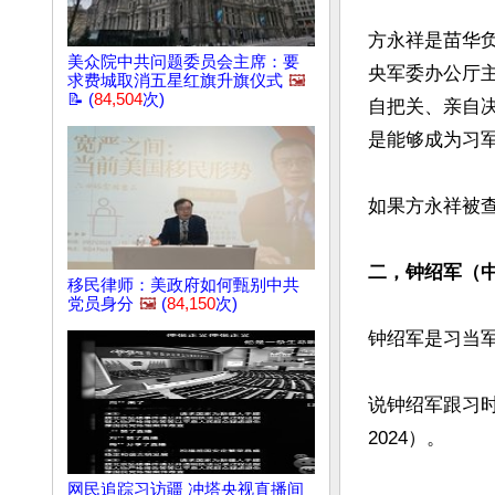
方永祥是苗华
美众院中共问题委员会主席：要
央军委办公厅
求费城取消五星红旗升旗仪式
🖼️
📝 (
84,504
次)
自把关、亲自
是能够成为习军
如果方永祥被查
二，钟绍军（
移民律师：美政府如何甄别中共
党员身分
🖼️
(
84,150
次)
钟绍军是习当
说钟绍军跟习时
2024）。

网民追踪习访疆 冲塔央视直播间