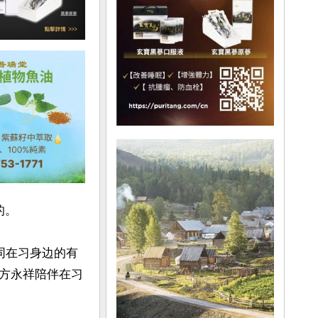
。

同在习身边的有
方永祥陪伴在习