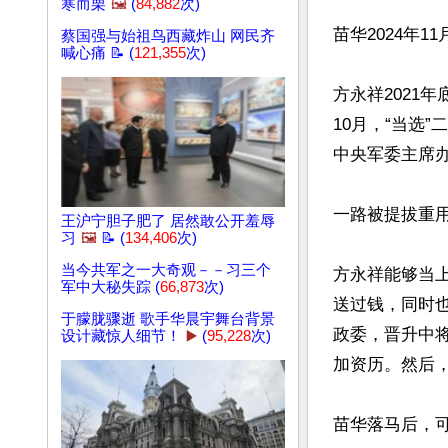
寒而栗
🖼️
(
84,882
次)
苗华2024年1
蔡国强与始祖鸟西藏炸山 网民齐
喊心痛 📝 (
121,355
次)
方永祥2021
10月，“当选
中央军委主席办
一路被提拔重
王沪宁胆子肥了 居然敢公开羞辱
习
🖼️
📝 (
134,406
次)
当今共军之一大奇观－－习三个
方永祥能够当
军中大秘失踪 (
66,873
次)
送过钱，同时
于朦胧骤逝 歌手华晨宇舞台背景
政委，晋升中将
设计藏惊人细节！
▶️
(
95,228
次)
加资历。然后
苗华落马后，可