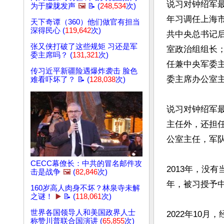
说习对钟绍军最
为于朦胧发声
🖼️
📝 (
248,534
次)
年习调任上海市
天下奇谭（360）他们做官有担当
深得民心 (
119,642
次)
共中央总书记
张又侠打破了这些规矩 习还是军
室政治组组长；
委主席吗？ (
131,321
次)
任兼中央军委主
传习近平新疆险遇爆炸袭击 脸色
委主席办公室主
难看吓坏了？ 📝 (
128,038
次)
说习对钟绍军
主任外，还担
公室主任，军队
CECC幕僚长：中共的冒名邮件攻
2013年，没
击是战争
🖼️
(
82,846
次)
年，被习授予中
160岁高人肉身不坏？林泉寺未解
之谜！
▶️
📝 (
118,061
次)
世界各国领导人和美国政界人士
2022年10月
称赞川普联合国演讲 (
65,855
次)