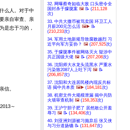
32. 网曝蔡奇如临大敌 口头密令全
国封杀于朦胧案
🖼️
📝 (
211,128
什么人。对于中
次)
要亲自审查、亲
33. 中共大撒币被骂卖国 环卫工人
月薪200元怎么活
🖼️▶️
📝
为是忠于习的，
(
210,233
次)
34. 军用土地新规导致腐败越烈 习
近平向军方妥协？
🖼️
(
207,925
次)
35. 于朦胧事件被网络灭火 疑涉中
共正国级大佬
🖼️
📝 (
207,208
次)
36. 沈阳师大水龙头流黑水 严重水
污染致2087人上吐下泻
🖼️
📝
(
206,857
次)
37. 沈阳和大连居民楼内现反共标
语 揭中共本质
🖼️▶️
(
184,181
次)
信。

38. 机密文件大规模泄漏 揭中共防
火墙审查机制
🖼️
(
158,353
次)
013～
39. 王沪宁胆子肥了 居然敢公开羞
辱习
🖼️
📝 (
134,406
次)
40. 刘亚洲刘源被习抛弃后 张又侠
与习分道扬镳 📝 (
131,647
次)