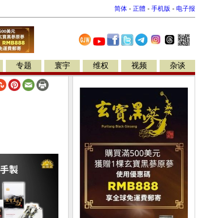
简体
-
正體
-
手机版
-
电子报
专题
寰宇
维权
视频
杂谈