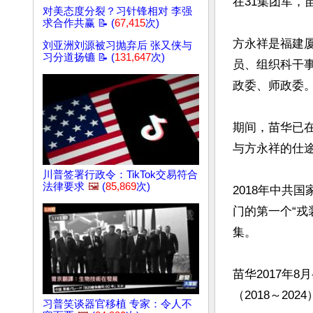
在31集团军，
对美态度分裂？习针锋相对 李强
求合作共赢 📝 (
67,415
次)
方永祥是福建厦
刘亚洲刘源被习抛弃后 张又侠与
习分道扬镳 📝 (
131,647
次)
员、组织科干
政委、师政委。
期间，苗华已在
与方永祥的仕途
川普签署行政令：TikTok交易符合
法律要求
🖼️
(
85,869
次)
2018年中共
门的第一个“
集。

苗华2017年
（2018～2024
习普笑谈器官移植 专家：令人不