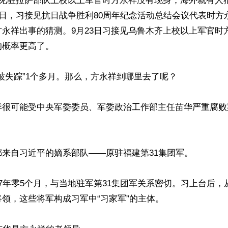
接见驻拉萨部队上校以上军官时方永祥没有现身，海外就有人
7日，习接见抗日战争胜利80周年纪念活动总结会议代表时方
永祥出事的猜测。9月23日习接见乌鲁木齐上校以上军官时
概率更高了。

被失踪”1个多月。那么，方永祥到哪里去了呢？

祥很可能受中央军委委员、军委政治工作部主任苗华严重腐败
来自习近平的嫡系部队——原驻福建第31集团军。

7年零5个月，与当地驻军第31集团军关系密切。习上台后，
领，这些将军构成习军中“习家军”的主体。
