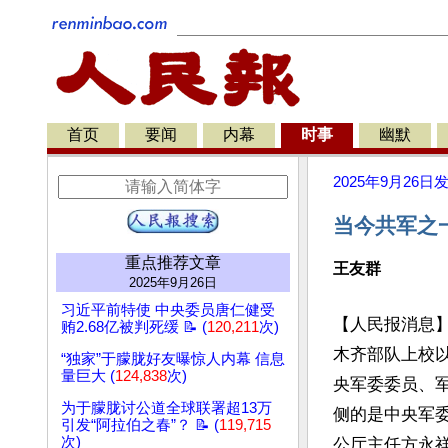
首页
要闻
内幕
时事
幽默
2025年9月26日
当今共军之
重点推荐文章
王友群
2025年9月26日
习近平前特使 中央委员唐仁健受
【人民报消息】
贿2.68亿被判死缓 📝 (
120,211
次)
木齐部队上校
“独家”于朦胧好友曝惊人内幕 信息
量巨大 (
124,838
次)
央军委委员、
为于朦胧讨公道全球联署超13万
侧的是中央军
引发“阿拉伯之春”？ 📝 (
119,715
次)
公厅主任方永祥