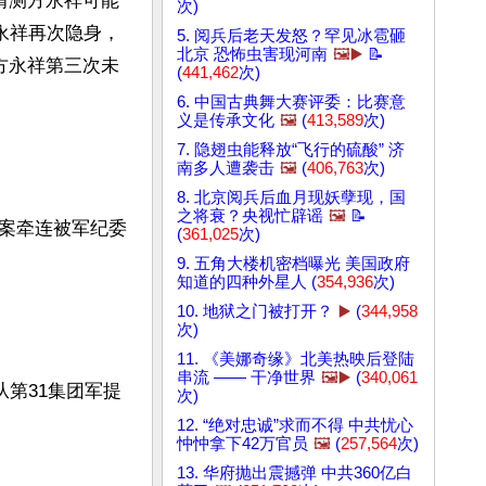
猜测方永祥可能
次)
永祥再次隐身，
5. 阅兵后老天发怒？罕见冰雹砸
北京 恐怖虫害现河南
🖼️▶️
📝
方永祥第三次未
(
441,462
次)
6. 中国古典舞大赛评委：比赛意
义是传承文化
🖼️
(
413,589
次)
7. 隐翅虫能释放“飞行的硫酸” 济
南多人遭袭击
🖼️
(
406,763
次)
8. 北京阅兵后血月现妖孽现，国
之将衰？央视忙辟谣
🖼️
📝
案牵连被军纪委
(
361,025
次)
9. 五角大楼机密档曝光 美国政府
知道的四种外星人 (
354,936
次)
10. 地狱之门被打开？
▶️
(
344,958
次)
11. 《美娜奇缘》北美热映后登陆
串流 —— 干净世界
🖼️▶️
(
340,061
从第31集团军提
次)
12. “绝对忠诚”求而不得 中共忧心
忡忡拿下42万官员
🖼️
(
257,564
次)
13. 华府抛出震撼弹 中共360亿白