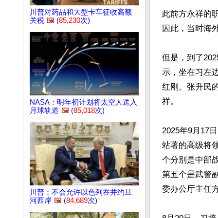
川普对药品和大型卡车征收高额
此前方永祥的
关税
🖼️
(
85,230
次)
因此，当时海
但是，到了20
示，坐在习左
红刚。张升民
祥。

NASA：明年初计划将太空人送入
月球轨道
🖼️
(
85,018
次)
2025年9月
站著的高级将
个分别是中部
第五个是武警
委办公厅主任方
川普：不会允许以色列吞并约旦
河西岸
🖼️
(
84,689
次)