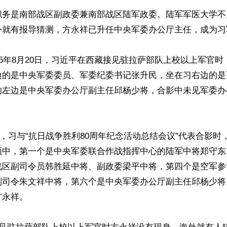
职务是南部战区副政委兼南部战区陆军政委。陆军军医大学不
外就有报导猜测，方永祥已升任中央军委办公厅主任，成为习
25年8月20日，习近平在西藏接见驻拉萨部队上校以上军官
边的是中央军委委员、军委纪委书记张升民，坐在习右边的是
的左边是中央军委办公厅副主任邱杨少将，合影中未见军委办
17日，习与“抗日战争胜利80周年纪念活动总结会议”代表合影
领中，第一个是中央军委联合作战指挥中心的陆军中将郑守东
战区副司令员韩胜延中将、副政委梁平中将，第四个是空军参
副司令朱文祥中将，第六个是中央军委办公厅副主任邱杨少将
永祥。
