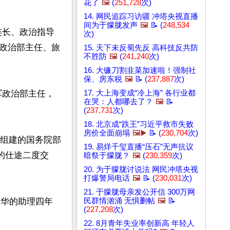
花了
🖼️
(
251,728
次)
14. 网民追踪习访疆 冲塔央视直播
间为于朦胧发声
🖼️
📝 (
248,534
、连长、政治指导
次)
政治部主任、旅
15. 天下未反蜀先反 高科技反共防
不胜防
🖼️
(
241,240
次)
16. 大镰刀割韭菜加速啦！强制社
保、房东税
🖼️
📝 (
237,887
次)
团军政治部主任，
17. 大上海变成“冷上海” 各行业都
在哭：人都哪去了？
🖼️
📝
(
237,731
次)
18. 北京成“跌王”习近平救市失败
房价全面崩塌
🖼️▶️
📝 (
230,704
次)
新组建的国务院部
19. 易烊千玺直播“压石”无声抗议
的仕途二度交
暗祭于朦胧？
🖼️
(
230,359
次)
20. 为于朦胧讨说法 网民冲塔央视
打爆警局电话
🖼️
📝 (
230,031
次)
21. 于朦胧母亲发公开信 300万网
苗华的助理四年
民群情汹涌 无惧删帖
🖼️
📝
(
227,208
次)
22. 8月青年失业率创新高 年轻人