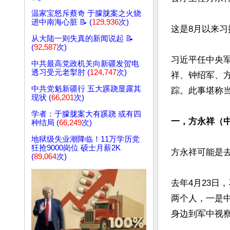
温家宝怒斥蔡奇 于朦胧案之火烧
进中南海心脏 📝 (
129,936
次)
这是8月以来习
从大陆一则失真的新闻说起 📝
(
92,587
次)
习近平任中央军
中共最高党政机关向新疆发贺电
透习受元老掣肘 (
124,747
次)
祥、钟绍军、
中共党魁新疆行 五大蹊跷显露其
踪。此事堪称当
现状 (
66,201
次)
学者：于朦胧案大有蹊跷 或有四
一，方永祥（
种结局 (
66,249
次)
地狱级失业潮降临！11万学历党
狂抢9000岗位 硕士月薪2K
方永祥可能是去
(
89,064
次)
去年4月23日
两个人，一是
身边到军中视察