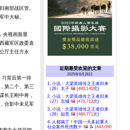
归南部战区管。
军中大秘。

时，央视画面显
西藏军区政委袁
公厅主任方永
近期最受欢迎的文章
2025年9月26日
时，习背后第一排
1. 小说：大梁英雄传之王者归来
，第二个、第三
（26）太子
🖼️
(
480,140
次)
谋长王刚中将，
2. 小说：大梁英雄传之王者归来
（27）京城
🖼️
(
479,713
次)
，合影中未见军
3. 小说：大梁英雄传之王者归来
（28）如意
🖼️
(
466,771
次)
4. 人都疯了！中国一天多起重大
社会案件死伤数十
🖼️
📝 (
443,090