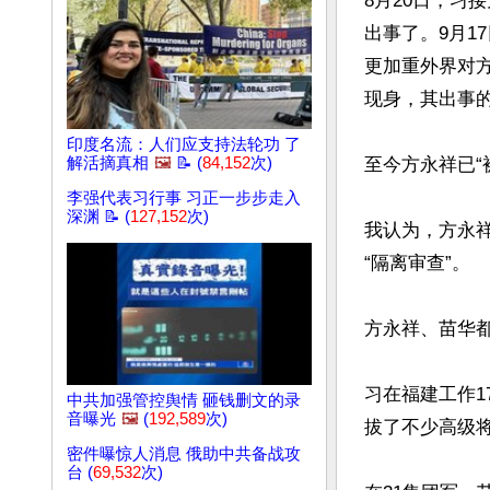
8月20日，习
出事了。9月1
更加重外界对方
现身，其出事的
印度名流：人们应支持法轮功 了
解活摘真相
🖼️
📝 (
84,152
次)
至今方永祥已“
李强代表习行事 习正一步步走入
深渊 📝 (
127,152
次)
我认为，方永
“隔离审查”。

方永祥、苗华都
习在福建工作1
中共加强管控舆情 砸钱删文的录
音曝光
🖼️
(
192,589
次)
拔了不少高级将
密件曝惊人消息 俄助中共备战攻
台 (
69,532
次)