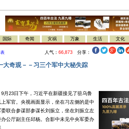
国际
奇闻
灾祸
万象
生活
文化
人气：
66,873
分享：
发表
一大奇观－－习三个军中大秘失踪
9月23日下午，习近平在新疆接见了驻乌鲁
以上军官。央视画面显示，坐在习左侧的是中
军委联合参谋部参谋长刘振立，坐在刘振立左
委办公厅副主任邱杨。合影中未见中央军委办
。
