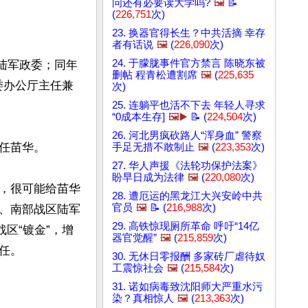
问还有必要读大学吗?
🖼️
📝
(
226,751
次)
23. 换器官得长生？中共活摘 幸存
者有话说
🖼️
(
226,090
次)
24. 于朦胧事件官方禁言 陈晓东被
区陆军政委；同年
删帖 程青松遭割席
🖼️
(
225,635
军委办公厅主任兼
次)
25. 连躺平也活不下去 年轻人寻求
“0成本生存]
🖼️▶️
📝 (
224,504
次)
26. 河北男疯砍路人“浑身血” 警察
苗华。

手足无措不敢制止
🖼️
(
223,353
次)
27. 华人声援《法轮功保护法案》
盼早日成为法律
🖼️
(
220,080
次)
，很可能给苗华
28. 遭厄运的黑龙江大兴安岭中共
官员
🖼️
📝 (
216,988
次)
、南部战区陆军
29. 高铁惊现厕所革命 呼吁“14亿
区“镀金”，增
器官觉醒”
🖼️
(
215,859
次)
。

30. 无休日零报酬 多家砖厂虐待奴
工震惊社会
🖼️
(
215,584
次)
31. 诺如病毒致沈阳师大严重水污
染？真相惊人
🖼️
(
213,363
次)