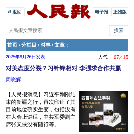
↺ 返回 
电子报
正體版
首页
分栏目
时事
文章
›
›
›
：
2025年9月26日
发表
人气：
67,415
对美态度分裂？习针锋相对 李强求合作共赢
周晓辉
【人民报消息】习近平刚刚结
束的新疆之行，再次印证了其
目前地位确实生变，包括没有
在大会上讲话，中共军委副主
席张又侠没有随行等。
