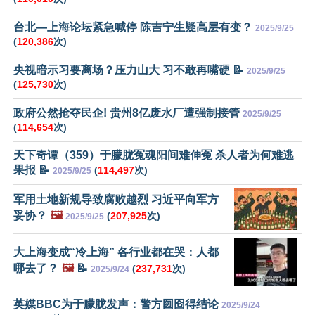
台北—上海论坛紧急喊停 陈吉宁生疑高层有变？
2025/9/25
(
120,386
次)
央视暗示习要离场？压力山大 习不敢再嘴硬 📝
2025/9/25
(
125,730
次)
政府公然抢夺民企! 贵州8亿废水厂遭强制接管
2025/9/25
(
114,654
次)
天下奇谭（359）于朦胧冤魂阳间难伸冤 杀人者为何难逃
果报 📝
(
114,497
次)
2025/9/25
军用土地新规导致腐败越烈 习近平向军方
妥协？
🖼️
(
207,925
次)
2025/9/25
大上海变成“冷上海” 各行业都在哭：人都
哪去了？
🖼️
📝
(
237,731
次)
2025/9/24
英媒BBC为于朦胧发声：警方囫囵得结论
2025/9/24