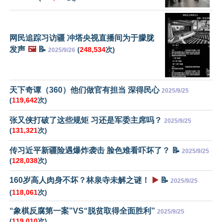
网民追踪习访疆 冲塔央视直播间为于朦胧
发声
🖼️
📝
(
248,534
次)
2025/9/26
天下奇谭（360）他们做官有担当 深得民心
2025/9/25
(
119,642
次)
张又侠打破了这些规矩 习还是军委主席吗？
2025/9/25
(
131,321
次)
传习近平新疆险遇爆炸袭击 脸色难看吓坏了？ 📝
2025/9/25
(
128,038
次)
160岁高人肉身不坏？林泉寺未解之谜！
▶️
📝
2025/9/25
(
118,061
次)
“象棋反腐第一案”VS“脱贫取得全面胜利”
2025/9/25
(
119,010
次)