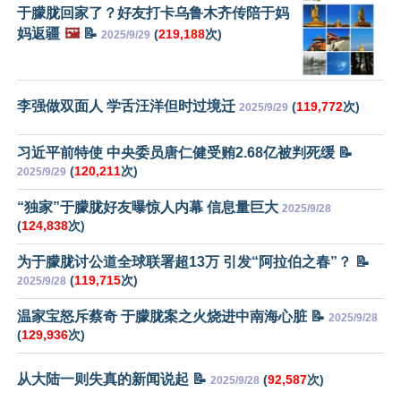
于朦胧回家了？好友打卡乌鲁木齐传陪于妈
妈返疆
🖼️
📝
(
219,188
次)
2025/9/29
李强做双面人 学舌汪洋但时过境迁
(
119,772
次)
2025/9/29
习近平前特使 中央委员唐仁健受贿2.68亿被判死缓 📝
(
120,211
次)
2025/9/29
“独家”于朦胧好友曝惊人内幕 信息量巨大
2025/9/28
(
124,838
次)
为于朦胧讨公道全球联署超13万 引发“阿拉伯之春”？ 📝
(
119,715
次)
2025/9/28
温家宝怒斥蔡奇 于朦胧案之火烧进中南海心脏 📝
2025/9/28
(
129,936
次)
从大陆一则失真的新闻说起 📝
(
92,587
次)
2025/9/28