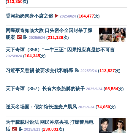
(
113,350
次)
香河奶奶肉身不腐之谜
▶️
(
104,477
次)
2025/9/24
网曝蔡奇如临大敌 口头密令全国封杀于朦
胧案
🖼️
📝
(
211,128
次)
2025/9/24
天下奇谭（358）“一牛三还” 因果报应真是妙不可言
(
104,345
次)
2025/9/24
习近平又惹祸 被要求交代和解释 📝
(
113,827
次)
2025/9/24
天下奇谭（357）长有六条胳膊的孩子
(
95,554
次)
2025/9/24
逆天名场面：假如馆长连麦户晨风
(
74,050
次)
2025/9/24
为于朦胧讨说法 网民冲塔央视 打爆警局电
话
🖼️
📝
(
230,031
次)
2025/9/23