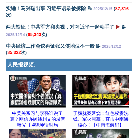
实锤！马兴瑞出事 习近平语录被拆除 📝
(
87,316
2025/12/15
次)
两大铁证！中共军方和央视，对习近平一起动手了
▶️
📝
(
65,343
次)
2025/12/14
中央经济工作会议再证张又侠地位不一般 📝
2025/12/12
(
85,322
次)
人民报视频:
中美关系习与李强谁说了
于朦胧案延烧：红色权贵洗
算？网信办砸钱删文的录音
钱、军火黑幕，直击中南海
曝光【 #晓坤话时局
核心！【中南海解码】