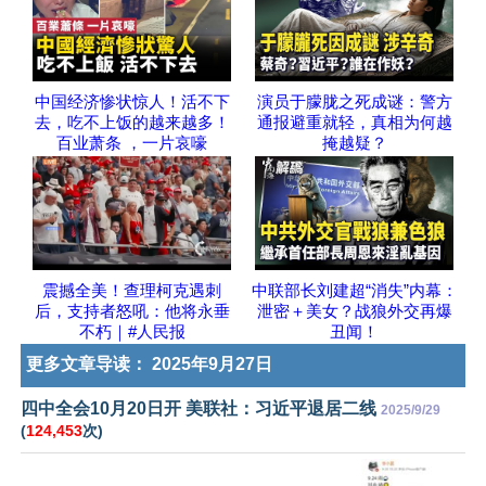
中国经济惨状惊人！活不下
演员于朦胧之死成谜：警方
去，吃不上饭的越来越多！
通报避重就轻，真相为何越
百业萧条 ，一片哀嚎
掩越疑？
震撼全美！查理柯克遇刺
中联部长刘建超“消失”内幕：
后，支持者怒吼：他将永垂
泄密＋美女？战狼外交再爆
不朽｜#人民报
丑闻！
更多文章导读：
2025年9月27日
四中全会10月20日开 美联社：习近平退居二线
2025/9/29
(
124,453
次)