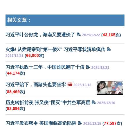
相关文章：
习近平叶公好龙，海南又要遭殃了 📝
(
43,165
次)
2025/12/22
火爆! 从烂尾帝到“第一傻X” 习近平罪状清单疯传 📝
(
66,000
次)
2025/12/21
习近平执政十三年，中国难民翻了十倍 📝
2025/12/21
(
44,174
次)
习近平治下，画猪头也要坐牢
🖼️
2025/12/18
(
88,469
次)
历史转折前夜 张又侠“团灭”中共空军高层 📝
2025/12/16
(
82,696
次)
习近平发布密令 美国濒临高危陷阱 📝
(
77,597
次)
2025/12/15