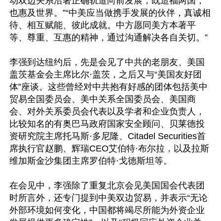
动双边关系沿著正确轨道向前发展，既造福两国，
也惠及世界。”“中美应当做携手发展的伙伴，真诚相
待、相互赋能、彼此成就。中方愿同美方本著平
等、尊重、互惠的精神，通过沟通解决各自关切。”

李强到达纽约后，先是会见了中共的老朋友、美国
盖茨基金会主席比尔·盖茨，之后又与“美国友好团
体”座谈。这些曾经对中共抱有好感的团体包括美中
贸易全国委员会、美中关系全国委员会、美国商
会、对外关系委员会代表以及学者和企业负责人，
比较知名的有奥巴马政府国家安全顾问、贝莱德投
资研究院主席托马斯·多尼隆、Citadel Securities首
席执行官赵鹏、辉瑞CEO艾伯特·布尔拉，以及拉斯
维加斯金沙集团主席罗伯特·戈德斯坦等。

在会见中，李强除了重复北京会见美国国会代表团
时所言外，还专门提到中美双边贸易，并表示“无论
外部环境如何变化，中国都将竭尽所能为外资企业