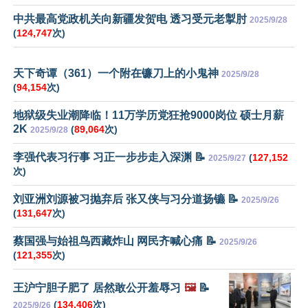
中共最高党政机关向新疆发贺电 透习受元老掣肘
2025/9/28
(
124,747
次)
天下奇谭（361）一个附在镰刀上的小鬼神
2025/9/28
(
94,154
次)
地狱级失业潮降临！11万学历党狂抢9000岗位 硕士月薪
2K
(
89,064
次)
2025/9/28
李强代表习行事 习正一步步走入深渊 📝
(
127,152
2025/9/27
次)
刘亚洲刘源被习抛弃后 张又侠与习分道扬镳 📝
2025/9/26
(
131,647
次)
蔡国强与始祖鸟西藏炸山 网民齐喊心痛 📝
2025/9/26
(
121,355
次)
王沪宁胆子肥了 居然敢公开羞辱习
🖼️
📝
(
134,406
次)
2025/9/26